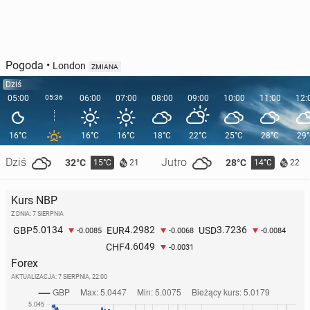
Pogoda
•
London
ZMIANA
Dziś
05:00
05:36
06:00
07:00
08:00
09:00
10:00
11:00
12:
16°C
16°C
16°C
18°C
22°C
25°C
28°C
29
Dziś
Jutro
32°C
28°C
15°C
14°C
21
22
Kurs NBP
Z DNIA: 7 SIERPNIA
5.0134
4.2982
3.7236
GBP
EUR
USD
-0.0085
-0.0068
-0.0084
4.6049
CHF
-0.0031
Forex
AKTUALIZACJA:
7 SIERPNIA, 22:00