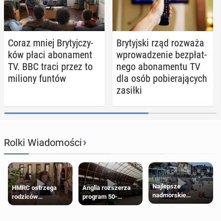
Coraz mniej Bry­tyj­czy­
Bry­tyj­ski rząd rozważa
ków płaci abo­na­ment
wpro­wa­dze­nie bez­płat­
TV. BBC traci przez to
ne­go abo­na­men­tu TV
miliony funtów
dla osób po­bie­ra­ją­cych
zasiłki
›
Rolki Wiadomości
Najlepsze
HMRC ostrzega
Anglia rozszerza
nadmorskie
rodziców
program 50-
miasteczko blisko
pobierających Child
procentowych
Londynu
Benefit. Mogą być
zniżek kolejowych