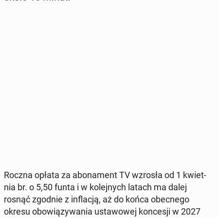
Roczna opłata za abo­na­ment TV wzrosła od 1 kwiet­
nia br. o 5,50 funta i w ko­lej­nych latach ma dalej
rosnąć zgodnie z in­fla­cją, aż do końca obec­ne­go
okresu obo­wią­zy­wa­nia usta­wo­wej kon­ce­sji w 2027