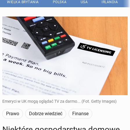
WIELKA BRYTANIA
POLSKA
USA
IRLANDIA
Emeryci w UK mogą oglądać TV za darmo... (Fot. Getty Images)
Prawo
Dobrze wiedzieć
Finanse
Nie­któ­re go­spo­dar­stwa domowe