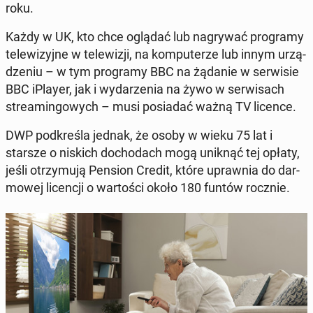
roku.
Każdy w UK, kto chce oglądać lub na­gry­wać pro­gra­my
te­le­wi­zyj­ne w te­le­wi­zji, na kom­pu­te­rze lub innym urzą­
dze­niu – w tym pro­gra­my BBC na żądanie w ser­wi­sie
BBC iPlayer, jak i wy­da­rze­nia na żywo w ser­wi­sach
stre­amin­go­wych – musi po­sia­dać ważną TV licence.
DWP pod­kre­śla jednak, że osoby w wieku 75 lat i
starsze o niskich do­cho­dach mogą uniknąć tej opłaty,
jeśli otrzy­mu­ją Pension Credit, które upraw­nia do dar­
mo­wej li­cen­cji o war­to­ści około 180 funtów rocznie.