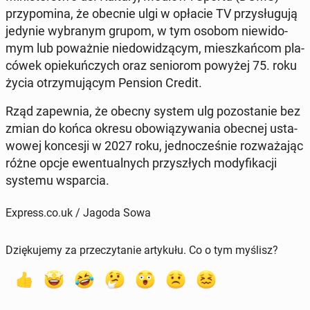
przy­po­mi­na, że obecnie ulgi w opłacie TV przy­słu­gu­ją
jedynie wy­bra­nym grupom, w tym osobom nie­wi­do­
mym lub po­waż­nie nie­do­wi­dzą­cym, miesz­kań­com pla­
có­wek opie­kuń­czych oraz se­nio­rom powyżej 75. roku
życia otrzy­mu­ją­cym Pension Credit.
Rząd za­pew­nia, że obecny system ulg po­zo­sta­nie bez
zmian do końca okresu obo­wią­zy­wa­nia obecnej usta­
wo­wej kon­ce­sji w 2027 roku, jed­no­cze­śnie roz­wa­ża­jąc
różne opcje ewen­tu­al­nych przy­szłych mo­dy­fi­ka­cji
systemu wspar­cia.
Express.co.uk / Jagoda Sowa
Dziękujemy za przeczytanie artykułu. Co o tym myślisz?