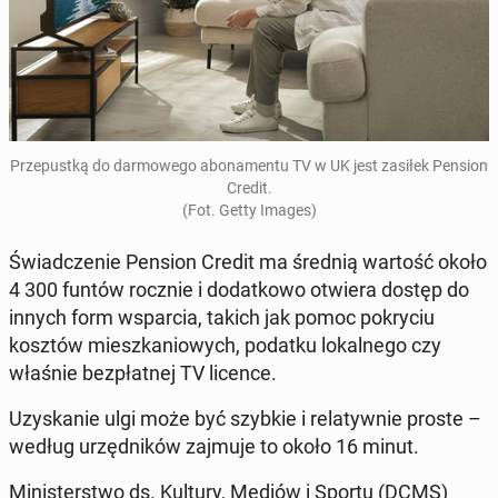
Prze­pust­ką do dar­mo­we­go abo­na­men­tu TV w UK jest zasiłek Pension
Credit.
(Fot. Getty Images)
Świad­cze­nie Pension Credit ma średnią wartość około
4 300 funtów rocznie i do­dat­ko­wo otwiera dostęp do
innych form wspar­cia, takich jak pomoc po­kry­ciu
kosztów miesz­ka­nio­wych, podatku lo­kal­ne­go czy
właśnie bez­płat­nej TV licence.
Uzy­ska­nie ulgi może być szybkie i re­la­tyw­nie proste –
według urzęd­ni­ków zajmuje to około 16 minut.
Mi­ni­ster­stwo ds. Kultury, Mediów i Sportu (DCMS)