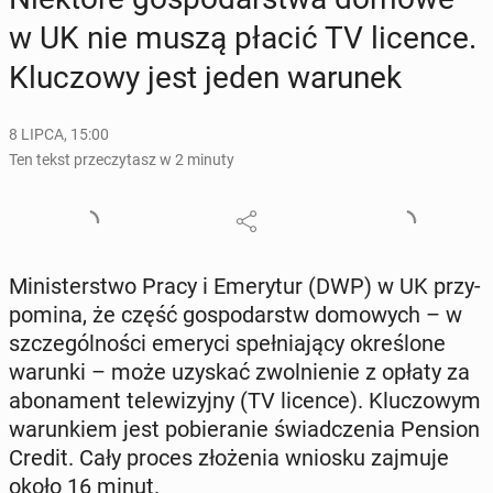
w UK nie muszą płacić TV licence.
Klu­czo­wy jest jeden warunek
8 LIPCA, 15:00
Ten tekst przeczytasz w 2 minuty
Mi­ni­ster­stwo Pracy i Eme­ry­tur (DWP) w UK przy­
po­mi­na, że część go­spo­darstw do­mo­wych – w
szcze­gól­no­ści emeryci speł­nia­ją­cy okre­ślo­ne
warunki – może uzyskać zwol­nie­nie z opłaty za
abo­na­ment te­le­wi­zyj­ny (TV licence). Klu­czo­wym
wa­run­kiem jest po­bie­ra­nie świad­cze­nia Pension
Credit. Cały proces zło­że­nia wniosku zajmuje
około 16 minut.