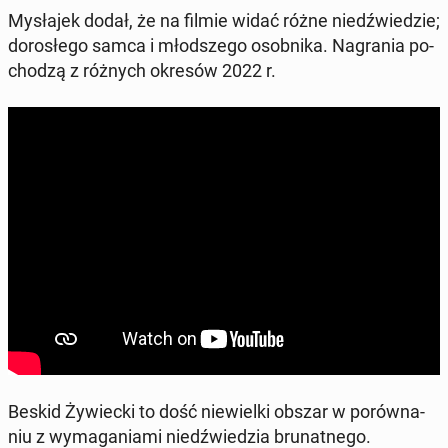
My­sła­jek dodał, że na filmie widać różne niedź­wie­dzie;
do­ro­słe­go samca i młod­sze­go osob­ni­ka. Na­gra­nia po­
cho­dzą z różnych okresów 2022 r.
Beskid Ży­wiec­ki to dość nie­wiel­ki obszar w po­rów­na­
niu z wy­ma­ga­nia­mi niedź­wie­dzia bru­nat­ne­go.