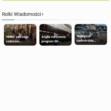
›
Rolki Wiadomości
Najlepsze
HMRC ostrzega
Anglia rozszerza
nadmorskie
rodziców
program 50-
miasteczko blisko
pobierających Child
procentowych
Londynu
Benefit. Mogą być
zniżek kolejowych
zobowiązani do
na 18-latków
zwrotu zasiłku