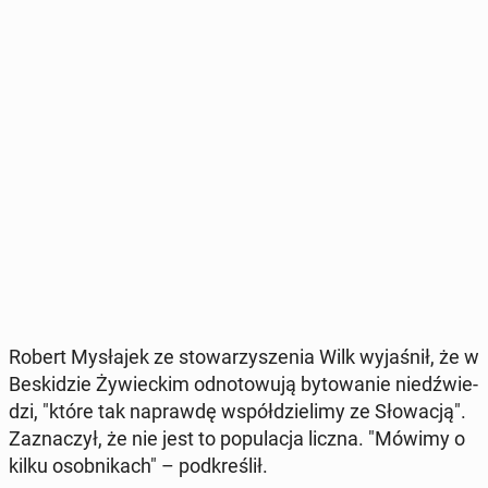
Robert My­sła­jek ze sto­wa­rzy­sze­nia Wilk wy­ja­śnił, że w
Be­ski­dzie Ży­wiec­kim od­no­to­wu­ją by­to­wa­nie niedź­wie­
dzi, "które tak na­praw­dę współ­dzie­li­my ze Sło­wa­cją".
Za­zna­czył, że nie jest to po­pu­la­cja liczna. "Mówimy o
kilku osob­ni­kach" – pod­kre­ślił.