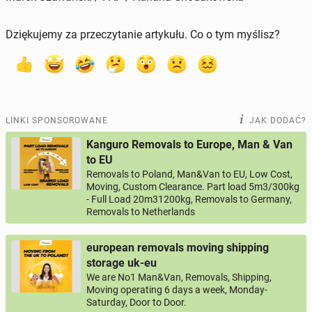
Dziękujemy za przeczytanie artykułu. Co o tym myślisz?
LINKI SPONSOROWANE
JAK DODAĆ?
Kanguro Removals to Europe, Man & Van
to EU
Removals to Poland, Man&Van to EU, Low Cost,
Moving, Custom Clearance. Part load 5m3/300kg
- Full Load 20m31200kg, Removals to Germany,
Removals to Netherlands
european removals moving shipping
storage uk-eu
We are No1 Man&Van, Removals, Shipping,
Moving operating 6 days a week, Monday-
Saturday, Door to Door.