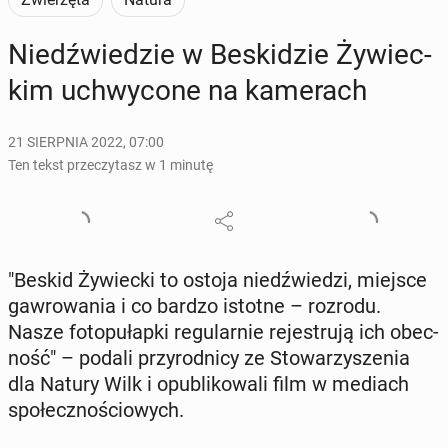
Niedź­wie­dzie w Be­ski­dzie Ży­wiec­
kim uchwy­co­ne na ka­me­rach
21 SIERPNIA 2022, 07:00
Ten tekst przeczytasz w 1 minutę
"Beskid Ży­wiec­ki to ostoja niedź­wie­dzi, miejsce
gaw­ro­wa­nia i co bardzo istotne – rozrodu.
Nasze fo­to­pu­łap­ki re­gu­lar­nie re­je­stru­ją ich obec­
ność" – podali przy­rod­ni­cy ze Sto­wa­rzy­sze­nia
dla Natury Wilk i opu­bli­ko­wa­li film w mediach
spo­łecz­no­ścio­wych.