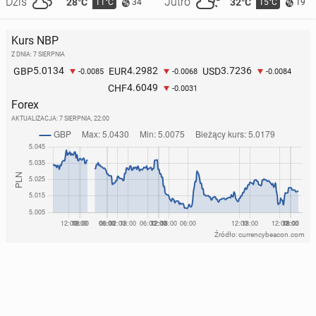
Dziś
Jutro
28°C
32°C
11°C
15°C
34
19
Kurs NBP
Z DNIA: 7 SIERPNIA
5.0134
4.2982
3.7236
GBP
EUR
USD
-0.0085
-0.0068
-0.0084
4.6049
CHF
-0.0031
Forex
AKTUALIZACJA:
7 SIERPNIA, 22:00
Źródło: currencybeacon.com