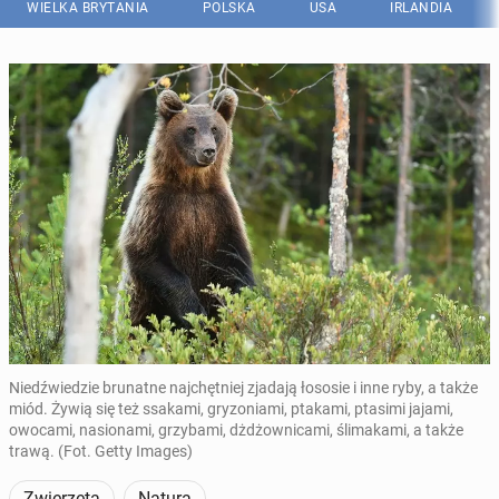
WIELKA BRYTANIA
POLSKA
USA
IRLANDIA
Niedźwiedzie brunatne najchętniej zjadają łososie i inne ryby, a także
miód. Żywią się też ssakami, gryzoniami, ptakami, ptasimi jajami,
owocami, nasionami, grzybami, dżdżownicami, ślimakami, a także
trawą. (Fot. Getty Images)
Zwierzęta
Natura