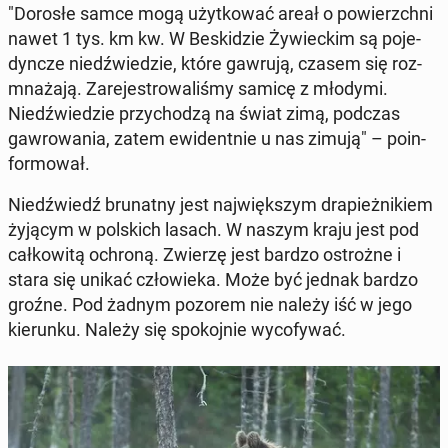
"Dorosłe samce mogą użyt­ko­wać areał o po­wierzch­ni
nawet 1 tys. km kw. W Be­ski­dzie Ży­wiec­kim są po­je­
dyn­cze niedź­wie­dzie, które gawrują, czasem się roz­
mna­ża­ją. Za­re­je­stro­wa­li­śmy samicę z młodymi.
Niedź­wie­dzie przy­cho­dzą na świat zimą, podczas
gaw­ro­wa­nia, zatem ewi­dent­nie u nas zimują" – po­in­
for­mo­wał.
Niedź­wiedź bru­nat­ny jest naj­więk­szym dra­pież­ni­kiem
żyjącym w pol­skich lasach. W naszym kraju jest pod
cał­ko­wi­tą ochroną. Zwierzę jest bardzo ostroż­ne i
stara się unikać czło­wie­ka. Może być jednak bardzo
groźne. Pod żadnym pozorem nie należy iść w jego
kie­run­ku. Należy się spo­koj­nie wy­co­fy­wać.