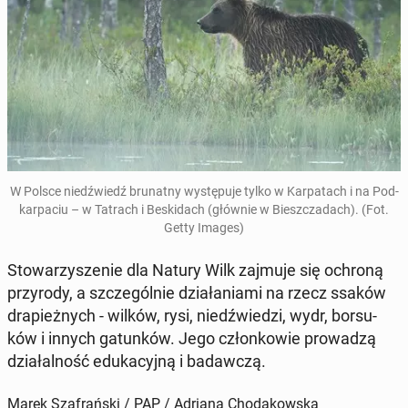
W Polsce niedź­wiedź bru­nat­ny wy­stę­pu­je tylko w Kar­pa­tach i na Pod­
kar­pa­ciu – w Tatrach i Be­ski­dach (głównie w Biesz­cza­dach). (Fot.
Getty Images)
Sto­wa­rzy­sze­nie dla Natury Wilk zajmuje się ochroną
przy­ro­dy, a szcze­gól­nie dzia­ła­nia­mi na rzecz ssaków
dra­pież­nych - wilków, rysi, niedź­wie­dzi, wydr, bor­su­
ków i innych ga­tun­ków. Jego człon­ko­wie pro­wa­dzą
dzia­łal­ność edu­ka­cyj­ną i ba­daw­czą.
Marek Szafrański / PAP / Adriana Chodakowska