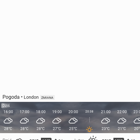
Pogoda
•
London
ZMIANA
Dziś
16:00
17:00
18:00
19:00
20:00
20:38
21:00
22:00
23:
28°C
28°C
28°C
27°C
25°C
23°C
21°C
20