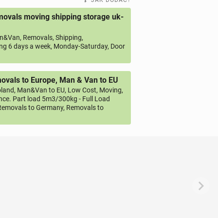
JAK DODAĆ?
ovals moving shipping storage uk-
&Van, Removals, Shipping,
ng 6 days a week, Monday-Saturday, Door
vals to Europe, Man & Van to EU
land, Man&Van to EU, Low Cost, Moving,
ce. Part load 5m3/300kg - Full Load
emovals to Germany, Removals to