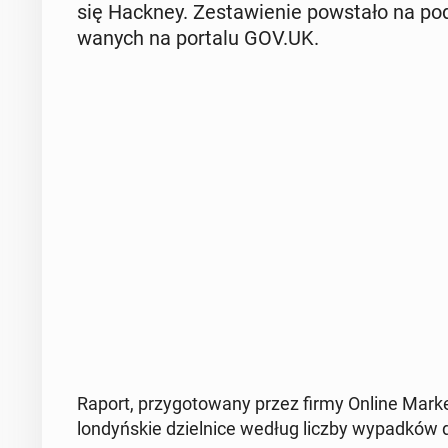
się Hackney. Ze­sta­wie­nie po­wsta­ło na pod­
wa­nych na portalu GOV.UK.
Raport, przy­go­to­wa­ny przez firmy Online Mar­ke­
lon­dyń­skie dziel­ni­ce według liczby wy­pad­ków d