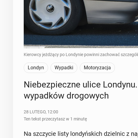
Kierowcy jeżdżący po Londynie powinni zachować szczególn
Londyn
Wypadki
Motoryzacja
Nie­bez­piecz­ne ulice Londynu. 
wy­pad­ków dro­go­wych
28 LUTEGO, 12:00
Ten tekst przeczytasz w 1 minutę
Na szczy­cie listy lon­dyń­skich dziel­nic z n