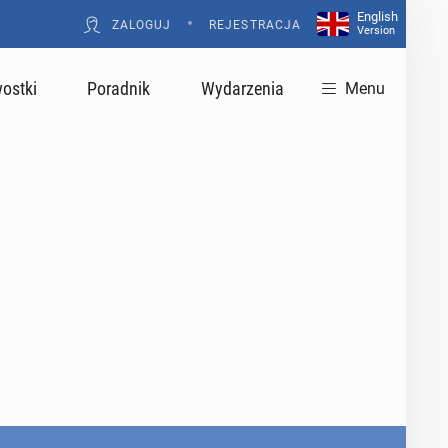
English
•
ZALOGUJ
REJESTRACJA
Version
ostki
Poradnik
Wydarzenia
Menu