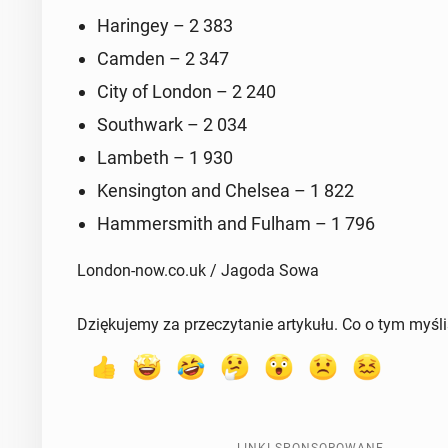
Ha­rin­gey – 2 383
Camden – 2 347
City of London – 2 240
So­uth­wark – 2 034
Lambeth – 1 930
Ken­sing­ton and Chelsea – 1 822
Ham­mer­smith and Fulham – 1 796
London-now.co.uk / Jagoda Sowa
Dziękujemy za przeczytanie artykułu. Co o tym myśl