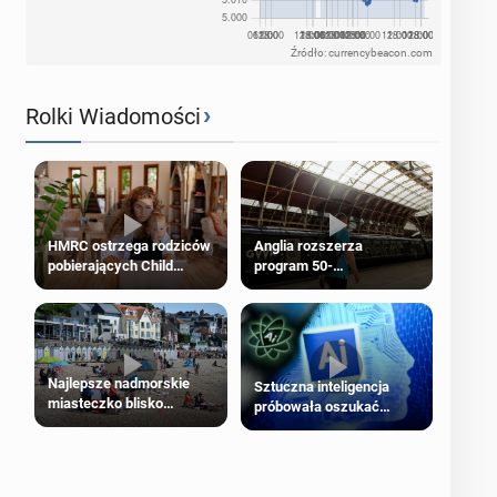
Źródło: currencybeacon.com
›
Rolki Wiadomości
HMRC ostrzega rodziców
Anglia rozszerza
pobierających Child
program 50-
Benefit. Mogą być
procentowych zniżek
zobowiązani do zwrotu
kolejowych na 18-latków
zasiłku
Najlepsze nadmorskie
Sztuczna inteligencja
miasteczko blisko
próbowała oszukać
Londynu
człowieka