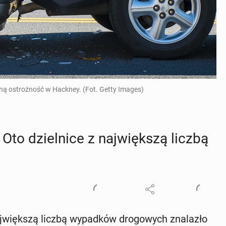
ą ostrożność w Hackney. (Fot. Getty Images)
Oto dziel­ni­ce z naj­więk­szą liczbą
aj­więk­szą liczbą wy­pad­ków dro­go­wych zna­la­zło