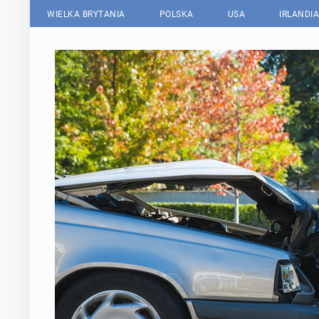
WIELKA BRYTANIA
POLSKA
USA
IRLANDIA