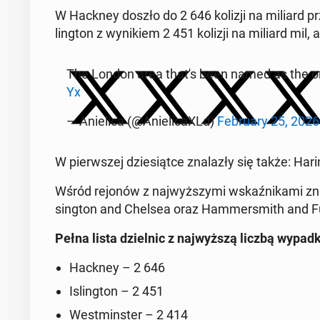
W Hackney doszło do 2 646 kolizji na miliard prze
ling­ton z wy­ni­kiem 2 451 kolizji na miliard mil
The London area that's been named as the o
Yx
— Anie­li­ca (@Anie­li­ca­XLd)
Fe­bru­ary 25, 2026
W pierw­szej dzie­siąt­ce zna­la­zły się także: H
Wśród rejonów z naj­wyż­szy­mi wskaź­ni­ka­mi zna
sing­ton and Chelsea oraz Ham­mer­smith and 
Pełna lista dziel­nic z naj­wyż­szą liczbą wy­pad
Hackney – 2 646
Is­ling­ton – 2 451
West­min­ster – 2 414