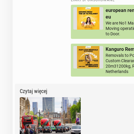
LINKI SPONSOROWANE
european rem
eu
We are No1 Man
Moving operati
to Door.
Kanguro Remo
Removals to Po
Custom Clearan
20m31200kg, R
Netherlands
Czytaj więcej