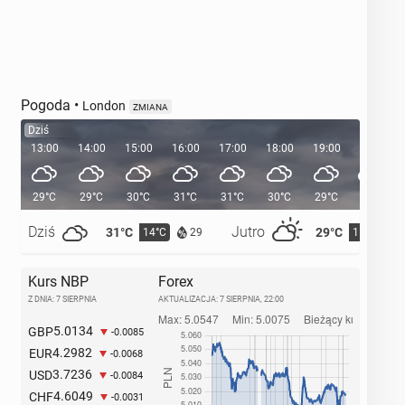
Pogoda
•
London
ZMIANA
Dziś
13:00
14:00
15:00
16:00
17:00
18:00
19:00
20:00
29°C
29°C
30°C
31°C
31°C
30°C
29°C
27°C
Dziś
Jutro
31°C
29°C
14°C
15°C
29
Kurs NBP
Forex
Z DNIA: 7 SIERPNIA
AKTUALIZACJA:
7 SIERPNIA, 22:00
5.0134
GBP
-0.0085
4.2982
EUR
-0.0068
3.7236
USD
-0.0084
4.6049
CHF
-0.0031