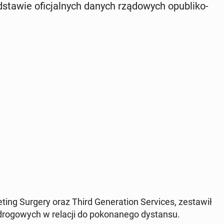
sta­wie ofi­cjal­nych danych rzą­do­wych opu­bli­ko­
ting Surgery oraz Third Ge­ne­ra­tion Se­rvi­ces, ze­sta­wił
ro­go­wych w relacji do po­ko­na­ne­go dy­stan­su.