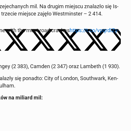
­je­cha­nych mil. Na drugim miejscu zna­la­zło się Is­
, a trzecie miejsce zajęło West­min­ster – 2 414.
ne with the most road crashes
https://t.co/vpqr­dI­Zy­
a­rin­gey (2 383), Camden (2 347) oraz Lambeth (1 930).
­la­zły się ponadto: City of London, So­uth­wark, Ken­
Fulham.
­ków na miliard mil: