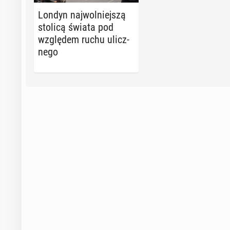
Londyn naj­wol­niej­szą
stolicą świata pod
wzglę­dem ruchu ulicz­
ne­go