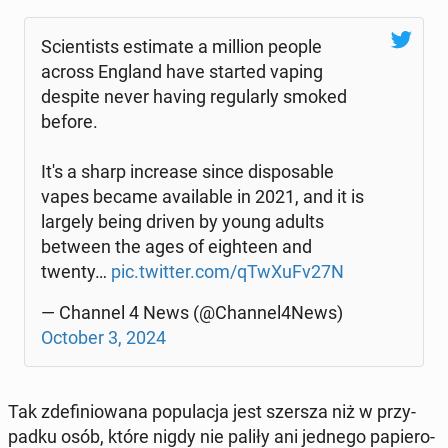
Scien­ti­sts es­ti­ma­te a million people
across England have started vaping
despite never having re­gu­lar­ly smoked
before.
It's a sharp in­cre­ase since di­spo­sa­ble
vapes became ava­ila­ble in 2021, and it is
largely being driven by young adults
between the ages of eigh­te­en and
twenty…
pic.twitter.com/qTwXuFv27N
— Channel 4 News (@Channel4News)
October 3, 2024
Tak zde­fi­nio­wa­na po­pu­la­cja jest szersza niż w przy­
pad­ku osób, które nigdy nie paliły ani jednego pa­pie­ro­