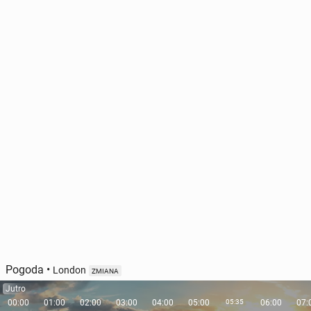
Pogoda
•
London
ZMIANA
Jutro
00:00
01:00
02:00
03:00
04:00
05:00
05:35
06:00
07: