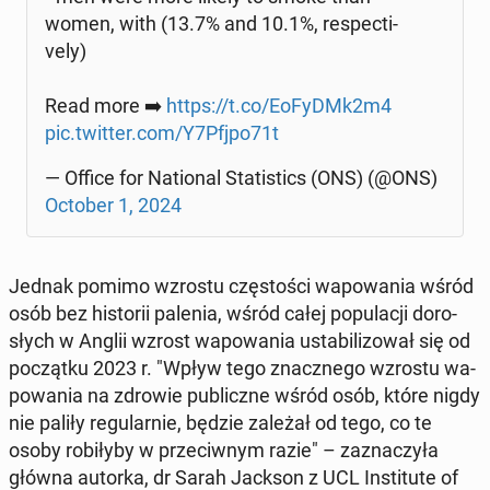
women, with (13.7% and 10.1%, re­spec­ti­
ve­ly)
Read more ➡️
https://t.co/EoFyDMk2m4
pic.twitter.com/Y7Pfjpo71t
— Office for Na­tio­nal Sta­ti­stics (ONS) (@ONS)
October 1, 2024
Jednak pomimo wzrostu czę­sto­ści wa­po­wa­nia wśród
osób bez hi­sto­rii palenia, wśród całej po­pu­la­cji do­ro­
słych w Anglii wzrost wa­po­wa­nia usta­bi­li­zo­wał się od
po­cząt­ku 2023 r. "Wpływ tego znacz­ne­go wzrostu wa­
po­wa­nia na zdrowie pu­blicz­ne wśród osób, które nigdy
nie paliły re­gu­lar­nie, będzie zależał od tego, co te
osoby ro­bi­ły­by w prze­ciw­nym razie" – za­zna­czy­ła
główna autorka, dr Sarah Jackson z UCL In­sti­tu­te of