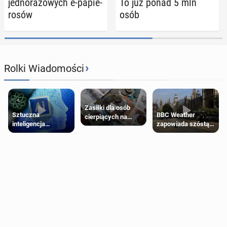
jed­no­ra­zo­wych e-pa­pie­
To już ponad 5 mln
ro­sów
osób
›
Rolki Wiadomości
Zasiłki dla osób
Sztuczna
BBC Weather
cierpiących na
inteligencja
zapowiada szóstą
schorzenia
próbowała oszukać
falę upałów w
psychiczne
człowieka
Londynie