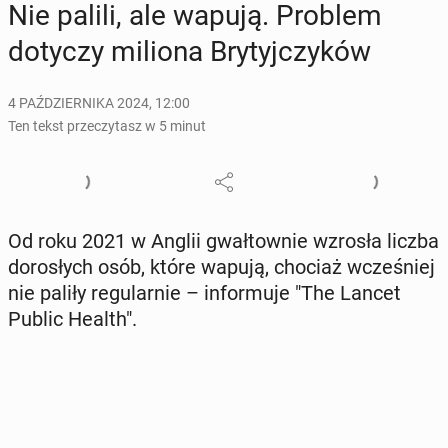
Nie palili, ale wapują. Problem
dotyczy miliona Bry­tyj­czy­ków
4 PAŹDZIERNIKA 2024, 12:00
Ten tekst przeczytasz w 5 minut
Od roku 2021 w Anglii gwał­tow­nie wzrosła liczba
do­ro­słych osób, które wapują, chociaż wcze­śniej
nie paliły re­gu­lar­nie – in­for­mu­je "The Lancet
Public Health".