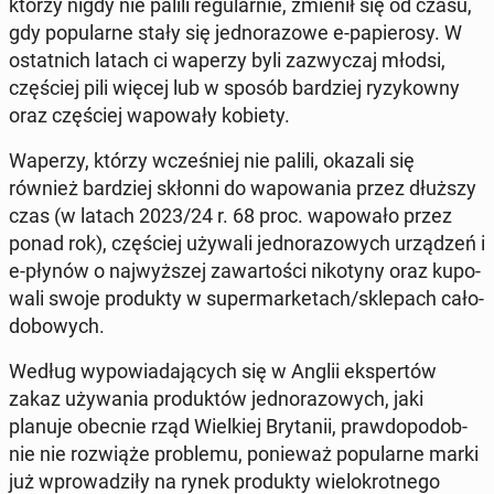
którzy nigdy nie palili re­gu­lar­nie, zmienił się od czasu,
gdy po­pu­lar­ne stały się jed­no­ra­zo­we e-pa­pie­ro­sy. W
ostat­nich latach ci waperzy byli za­zwy­czaj młodsi,
czę­ściej pili więcej lub w sposób bar­dziej ry­zy­kow­ny
oraz czę­ściej wa­po­wa­ły kobiety.
Waperzy, którzy wcze­śniej nie palili, okazali się
również bar­dziej skłonni do wa­po­wa­nia przez dłuższy
czas (w latach 2023/24 r. 68 proc. wa­po­wa­ło przez
ponad rok), czę­ściej używali jed­no­ra­zo­wych urzą­dzeń i
e-płynów o naj­wyż­szej za­war­to­ści ni­ko­ty­ny oraz ku­po­
wa­li swoje pro­duk­ty w su­per­mar­ke­tach/skle­pach ca­ło­
do­bo­wych.
Według wy­po­wia­da­ją­cych się w Anglii eks­per­tów
zakaz uży­wa­nia pro­duk­tów jed­no­ra­zo­wych, jaki
planuje obecnie rząd Wiel­kiej Bry­ta­nii, praw­do­po­dob­
nie nie roz­wią­że pro­ble­mu, po­nie­waż po­pu­lar­ne marki
już wpro­wa­dzi­ły na rynek pro­duk­ty wie­lo­krot­ne­go