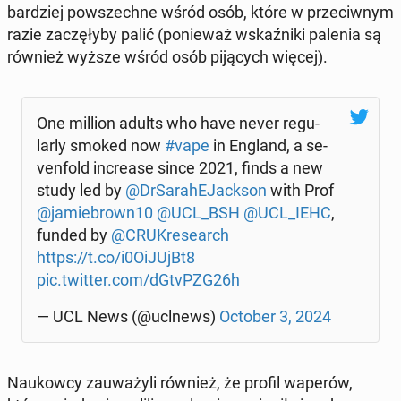
bar­dziej po­wszech­ne wśród osób, które w prze­ciw­nym
razie za­czę­ły­by palić (po­nie­waż wskaź­ni­ki palenia są
również wyższe wśród osób pi­ją­cych więcej).
One million adults who have never re­gu­
lar­ly smoked now
#vape
in England, a se­
ven­fold in­cre­ase since 2021, finds a new
study led by
@DrSa­ra­hE­Jack­son
with Prof
@ja­mie­brown10
@UCL_BSH
@UCL_IEHC
,
funded by
@CRU­Kre­se­arch
https://t.co/i0OiJUjBt8
pic.twitter.com/dGtvPZG26h
— UCL News (@uclnews)
October 3, 2024
Na­ukow­cy za­uwa­ży­li również, że profil waperów,