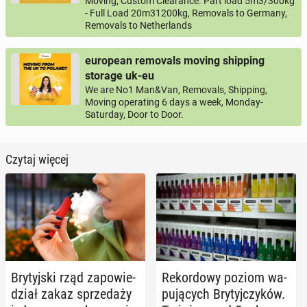
Moving, Custom Clearance. Part load 5m3/300kg
- Full Load 20m31200kg, Removals to Germany,
Removals to Netherlands
european removals moving shipping
storage uk-eu
We are No1 Man&Van, Removals, Shipping,
Moving operating 6 days a week, Monday-
Saturday, Door to Door.
Czytaj więcej
Bry­tyj­ski rząd za­po­wie­
Re­kor­do­wy poziom wa­
dział zakaz sprze­da­ży
pu­ją­cych Bry­tyj­czy­ków.