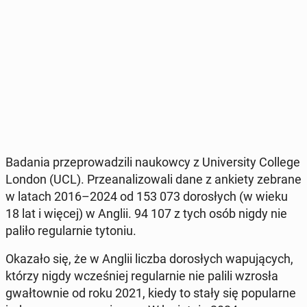
Badania prze­pro­wa­dzi­li na­ukow­cy z Uni­ver­si­ty College
London (UCL). Prze­ana­li­zo­wa­li dane z ankiety zebrane
w latach 2016–2024 od 153 073 do­ro­słych (w wieku
18 lat i więcej) w Anglii. 94 107 z tych osób nigdy nie
paliło re­gu­lar­nie tytoniu.
Okazało się, że w Anglii liczba do­ro­słych wa­pu­ją­cych,
którzy nigdy wcze­śniej re­gu­lar­nie nie palili wzrosła
gwał­tow­nie od roku 2021, kiedy to stały się po­pu­lar­ne