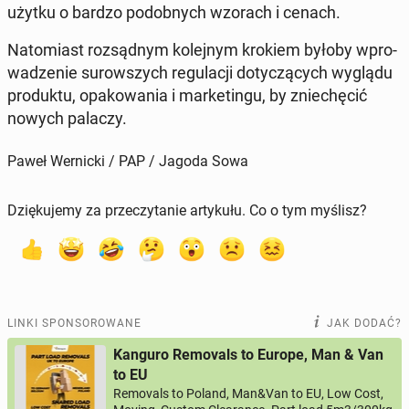
użytku o bardzo po­dob­nych wzorach i cenach.
Na­to­miast roz­sąd­nym ko­lej­nym krokiem byłoby wpro­
wa­dze­nie su­row­szych re­gu­la­cji do­ty­czą­cych wyglądu
pro­duk­tu, opa­ko­wa­nia i mar­ke­tin­gu, by znie­chę­cić
nowych palaczy.
Paweł Wernicki / PAP / Jagoda Sowa
Dziękujemy za przeczytanie artykułu. Co o tym myślisz?
LINKI SPONSOROWANE
JAK DODAĆ?
Kanguro Removals to Europe, Man & Van
to EU
Removals to Poland, Man&Van to EU, Low Cost,