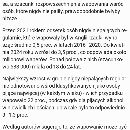
sa, a sza­cun­ki roz­po­wszech­nie­nia wa­po­wa­nia wśród
osób, które nigdy nie paliły, praw­do­po­dob­nie byłyby
niższe.
Przed 2021 rokiem odsetek osób nigdy nie­pa­lą­cych re­
gu­lar­nie, które wa­po­wa­ły był w Anglii rzadki, wy­no­
sząc średnio 0,5 proc. w latach 2016–2020. Do kwiet­
nia 2024 roku wzrósł do 3,5 proc., co od­po­wia­da około
mi­lio­no­wi waperów. Ponad połowa z nich (sza­cun­ko­
wo 588 000) miała od 18 do 24 lat.
Naj­więk­szy wzrost w grupie nigdy nie­pa­lą­cych re­gu­lar­
nie od­no­to­wa­no wśród kla­sy­fi­ko­wa­nych jako osoby
pijące naj­wię­cej (w każdym wieku) - w ich przy­pad­ku
wa­po­wa­ło 22 proc., podczas gdy dla pi­ją­cych alkohol
w nie­wiel­kich ilo­ściach lub wcale było to od­po­wied­nio
3 i 1,3 proc.
Według autorów su­ge­ru­je to, że wa­po­wa­nie może być