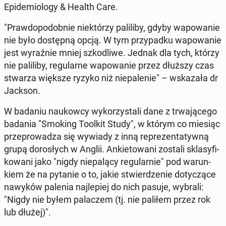
Epi­de­mio­lo­gy & Health Care.
"Praw­do­po­dob­nie nie­któ­rzy pa­li­li­by, gdyby wa­po­wa­nie
nie było do­stęp­ną opcją. W tym przy­pad­ku wa­po­wa­nie
jest wy­raź­nie mniej szko­dli­we. Jednak dla tych, którzy
nie pa­li­li­by, re­gu­lar­ne wa­po­wa­nie przez dłuższy czas
stwarza większe ryzyko niż nie­pa­le­nie" – wska­za­ła dr
Jackson.
W badaniu na­ukow­cy wy­ko­rzy­sta­li dane z trwa­ją­ce­go
badania "Smoking Toolkit Study", w którym co miesiąc
prze­pro­wa­dza się wywiady z inną re­pre­zen­ta­tyw­ną
grupą do­ro­słych w Anglii. An­kie­to­wa­ni zostali skla­sy­fi­
ko­wa­ni jako "nigdy nie­pa­lą­cy re­gu­lar­nie" pod wa­run­
kiem że na pytanie o to, jakie stwier­dze­nie do­ty­czą­ce
nawyków palenia naj­le­piej do nich pasuje, wybrali:
"Nigdy nie byłem pa­la­czem (tj. nie paliłem przez rok
lub dłużej)".