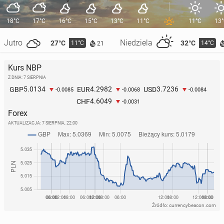
18°C
17°C
16°C
15°C
13°C
11°C
11°C
13
Jutro
Niedziela
27°C
32°C
11°C
14°C
21
Kurs NBP
Z DNIA: 7 SIERPNIA
5.0134
4.2982
3.7236
GBP
EUR
USD
-0.0085
-0.0068
-0.0084
4.6049
CHF
-0.0031
Forex
AKTUALIZACJA:
7 SIERPNIA, 22:00
Źródło: currencybeacon.com