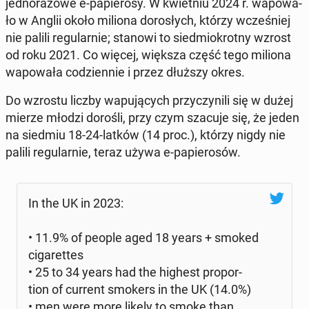
jed­no­ra­zo­we e-pa­pie­ro­sy. W kwiet­niu 2024 r. wa­po­wa­
ło w Anglii około miliona do­ro­słych, którzy wcze­śniej
nie palili re­gu­lar­nie; stanowi to sied­mio­krot­ny wzrost
od roku 2021. Co więcej, większa część tego miliona
wa­po­wa­ła co­dzien­nie i przez dłuższy okres.
Do wzrostu liczby wa­pu­ją­cych przy­czy­ni­li się w dużej
mierze młodzi dorośli, przy czym szacuje się, że jeden
na siedmiu 18-24-latków (14 proc.), którzy nigdy nie
palili re­gu­lar­nie, teraz używa e-pa­pie­ro­sów.
In the UK in 2023:
• 11.9% of people aged 18 years + smoked
ci­ga­ret­tes
• 25 to 34 years had the highest pro­por­
tion of current smokers in the UK (14.0%)
• men were more likely to smoke than