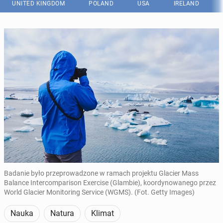
UNITED KINGDOM
POLAND
USA
IRELAND
Badanie było przeprowadzone w ramach projektu Glacier Mass
Balance Intercomparison Exercise (Glambie), koordynowanego przez
World Glacier Monitoring Service (WGMS). (Fot. Getty Images)
Nauka
Natura
Klimat