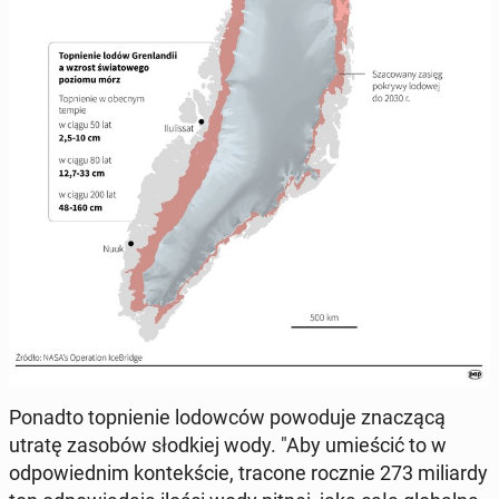
Ponadto top­nie­nie lodow­ców powodu­je znaczącą
utratę zasobów słod­kiej wody. "Aby umieś­cić to w
odpowied­nim kon­tekś­cie, tracone rocznie 273 mil­iardy