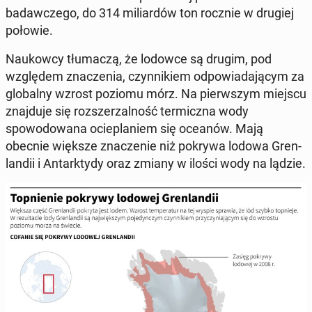
badaw­czego, do 314 mil­iardów ton rocznie w drugiej
połowie.
Naukow­cy tłu­maczą, że lodowce są drugim, pod
wzglę­dem znaczenia, czyn­nikiem odpowiada­ją­cym za
glob­al­ny wzrost poziomu mórz. Na pier­wszym miejscu
zna­j­du­je się rozsz­erzal­ność ter­micz­na wody
spowodowana ocieplaniem się oceanów. Mają
obecnie większe znacze­nie niż pokrywa lodowa Gren­
landii i An­tark­ty­dy oraz zmiany w ilości wody na lądzie.