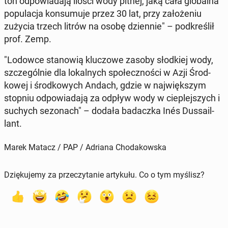
ton odpowiada­ją ilości wody pitnej, jaką cała glob­al­na
pop­u­lac­ja kon­sumu­je przez 30 lat, przy za­łoże­niu
zużycia trzech litrów na osobę dzi­en­nie" – pod­kreślił
prof. Zemp.
"Lodowce stanow­ią kluc­zowe zasoby słod­kiej wody,
szczegól­nie dla lokalnych społecznoś­ci w Azji Środ­
kowej i środ­kowych Andach, gdzie w na­jwięk­szym
stopniu odpowiada­ją za odpływ wody w cieple­jszych i
suchych se­zonach" – dodała badacz­ka Inés Dus­sail­
lant.
Marek Matacz / PAP / Adriana Chodakowska
Dziękujemy za przeczytanie artykułu. Co o tym myślisz?