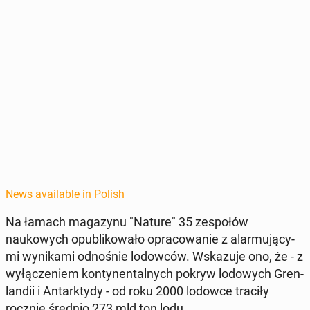
News available in Polish
Na łamach mag­a­zynu "Nature" 35 ze­społów
naukowych op­ub­likowało opra­cow­anie z alar­mu­ją­cy­
mi wynika­mi odnośnie lodow­ców. Wskazu­je ono, że - z
wyłącze­niem kon­ty­nen­tal­nych pokryw lodowych Gren­
landii i An­tark­ty­dy - od roku 2000 lodowce traciły
rocznie średnio 273 mld ton lodu.