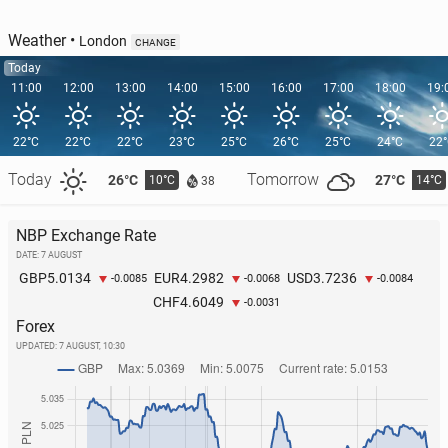
Weather
•
London
CHANGE
Today
11:00
12:00
13:00
14:00
15:00
16:00
17:00
18:00
19:
22°C
22°C
22°C
23°C
25°C
26°C
25°C
24°C
22
Today
Tomorrow
26°C
27°C
10°C
14°C
38
NBP Exchange Rate
DATE: 7 AUGUST
5.0134
4.2982
3.7236
GBP
EUR
USD
-0.0085
-0.0068
-0.0084
4.6049
CHF
-0.0031
Forex
UPDATED:
7 AUGUST, 10:30