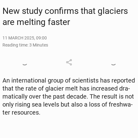
New study con­firms that glac­i­ers
are melting faster
11 MARCH 2025, 09:00
Reading time: 3 Minutes
An in­ter­na­tion­al group of sci­en­tists has re­port­ed
that the rate of glacier melt has in­creased dra­
mat­i­cal­ly over the past decade. The result is not
only rising sea levels but also a loss of fresh­wa­
ter re­sources.