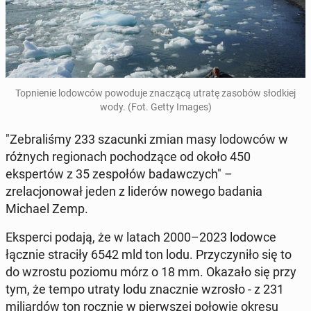
Top­nie­nie lodow­ców powodu­je znaczącą utratę zasobów słod­kiej
wody. (Fot. Getty Images)
"Ze­bral­iśmy 233 sza­cun­ki zmian masy lodow­ców w
różnych re­gionach pochodzące od około 450
ekspertów z 35 ze­społów badaw­czych" –
zrelacjonował jeden z liderów nowego badania
Michael Zemp.
Eksper­ci podają, że w latach 2000–2023 lodowce
łącznie straciły 6542 mld ton lodu. Przy­czyniło się to
do wzrostu poziomu mórz o 18 mm. Okazało się przy
tym, że tempo utraty lodu znacznie wzrosło - z 231
mil­iardów ton rocznie w pier­wszej połowie okresu