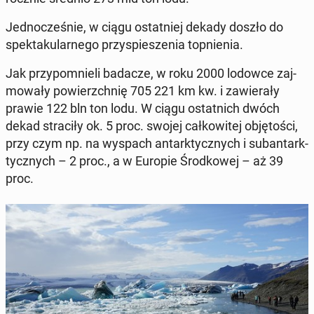
Jed­nocześnie, w ciągu os­tat­niej dekady doszło do
spek­taku­larnego przyspieszenia top­nienia.
Jak przy­pom­nieli badacze, w roku 2000 lodowce za­j­
mowały powierzch­nię 705 221 km kw. i za­w­ier­ały
prawie 122 bln ton lodu. W ciągu os­tat­nich dwóch
dekad straciły ok. 5 proc. swojej całkowitej ob­ję­toś­ci,
przy czym np. na wyspach an­tark­ty­cznych i sub­an­tark­
ty­cznych – 2 proc., a w Europie Środ­kowej – aż 39
proc.