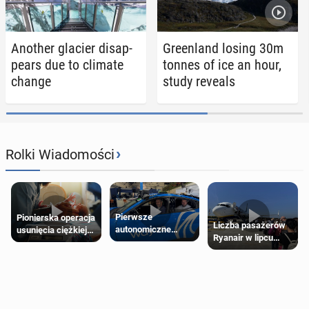
Another glacier dis­ap­
Green­land losing 30m
pears due to climate
tonnes of ice an hour,
change
study reveals
›
Rolki Wiadomości
Pierwsze
Pionierska operacja
Liczba pasażerów
autonomiczne
usunięcia ciężkiej
Ryanair w lipcu
Ubery pojawią się
wady wrodzonej
pobiła rekord
w Londynie jeszcze
płodu w łonie matki
tego lata