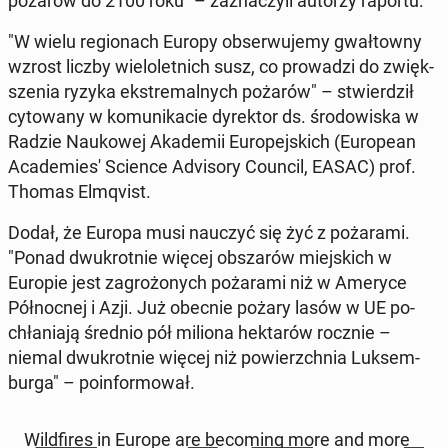
pożarów do 2100 roku" – za­zna­czy­li autorzy raportu.
"W wielu re­gio­nach Europy ob­ser­wu­je­my gwał­tow­ny
wzrost liczby wie­lo­let­nich susz, co pro­wa­dzi do zwięk­
sze­nia ryzyka eks­tre­mal­nych pożarów" – stwier­dził
cy­to­wa­ny w ko­mu­ni­ka­cie dy­rek­tor ds. śro­do­wi­ska w
Radzie Na­uko­wej Aka­de­mii Eu­ro­pej­skich (Eu­ro­pe­an
Aca­de­mie­s' Science Ad­vi­so­ry Council, EASAC) prof.
Thomas El­mqvist.
Dodał, że Europa musi nauczyć się żyć z po­ża­ra­mi.
"Ponad dwu­krot­nie więcej ob­sza­rów miej­skich w
Europie jest za­gro­żo­nych po­ża­ra­mi niż w Ameryce
Pół­noc­nej i Azji. Już obecnie pożary lasów w UE po­
chła­nia­ją średnio pół miliona hek­ta­rów rocznie –
niemal dwu­krot­nie więcej niż po­wierzch­nia Luk­sem­
bur­ga" – po­in­for­mo­wał.
Wild­fi­res in Europe are be­co­ming more and more