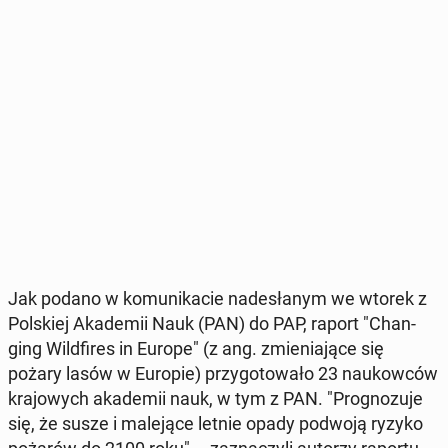
Jak podano w ko­mu­ni­ka­cie na­de­sła­nym we wtorek z
Pol­skiej Aka­de­mii Nauk (PAN) do PAP, raport "Chan­
ging Wild­fi­res in Europe" (z ang. zmie­nia­ją­ce się
pożary lasów w Europie) przy­go­to­wa­ło 23 na­ukow­ców
kra­jo­wych aka­de­mii nauk, w tym z PAN. "Pro­gno­zu­je
się, że susze i ma­le­ją­ce letnie opady podwoją ryzyko