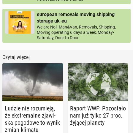
european removals moving shipping
storage uk-eu
We are No1 Man&Van, Removals, Shipping,
Moving operating 6 days a week, Monday-
Saturday, Door to Door.
Czytaj więcej
Ludzie nie ro­zu­mie­ją,
Raport WWF: Po­zo­sta­ło
że eks­tre­mal­ne zja­wi­
nam już tylko 27 proc.
ska po­go­do­we to wynik
żyjącej planety
zmian klimatu