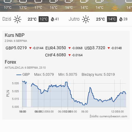
17°C
17°C
17°C
16°C
16°C
14°C
14°C
14
Dziś
Jutro
22°C
25°C
12°C
14°C
41
28
Kurs NBP
Z DNIA: 6 SIERPNIA
5.0219
4.3050
3.7320
GBP
EUR
USD
-0.0144
-0.0068
-0.0148
4.6080
CHF
-0.0164
Forex
AKTUALIZACJA:
6 SIERPNIA, 23:10
Źródło: currencybeacon.com