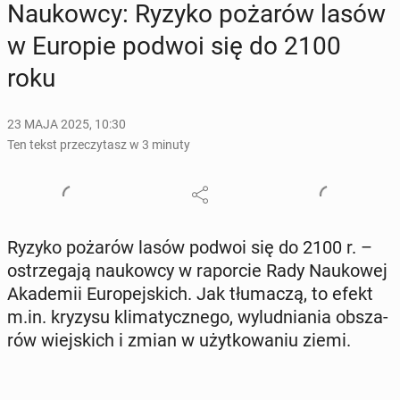
Na­ukow­cy: Ryzyko pożarów lasów
w Europie podwoi się do 2100
roku
23 MAJA 2025, 10:30
Ten tekst przeczytasz w 3 minuty
Ryzyko pożarów lasów podwoi się do 2100 r. –
ostrze­ga­ją na­ukow­cy w ra­por­cie Rady Na­uko­wej
Aka­de­mii Eu­ro­pej­skich. Jak tłu­ma­czą, to efekt
m.in. kryzysu kli­ma­tycz­ne­go, wy­lud­nia­nia ob­sza­
rów wiej­skich i zmian w użyt­ko­wa­niu ziemi.