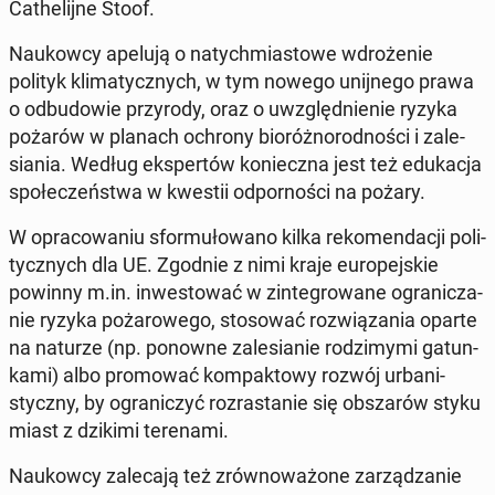
Ca­the­lij­ne Stoof.
Na­ukow­cy apelują o na­tych­mia­sto­we wdro­że­nie
polityk kli­ma­tycz­nych, w tym nowego unij­ne­go prawa
o od­bu­do­wie przy­ro­dy, oraz o uwzględ­nie­nie ryzyka
pożarów w planach ochrony bio­róż­no­rod­no­ści i za­le­
sia­nia. Według eks­per­tów ko­niecz­na jest też edu­ka­cja
spo­łe­czeń­stwa w kwestii od­por­no­ści na pożary.
W opra­co­wa­niu sfor­mu­ło­wa­no kilka re­ko­men­da­cji po­li­
tycz­nych dla UE. Zgodnie z nimi kraje eu­ro­pej­skie
powinny m.in. in­we­sto­wać w zin­te­gro­wa­ne ogra­ni­cza­
nie ryzyka po­ża­ro­we­go, sto­so­wać roz­wią­za­nia oparte
na naturze (np. ponowne za­le­sia­nie ro­dzi­my­mi ga­tun­
ka­mi) albo pro­mo­wać kom­pak­to­wy rozwój urba­ni­
stycz­ny, by ogra­ni­czyć roz­ra­sta­nie się ob­sza­rów styku
miast z dzikimi te­re­na­mi.
Na­ukow­cy za­le­ca­ją też zrów­no­wa­żo­ne za­rzą­dza­nie