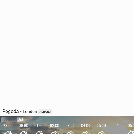
Pogoda
•
London
ZMIANA
Dziś
Jutro
23:00
00:00
01:00
02:00
03:00
04:00
05:00
05:33
06: