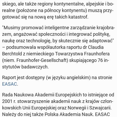
skie­go, ale także regiony kon­ty­nen­tal­ne, al­pej­skie i bo­
re­al­ne (po­ło­żo­ne na północy kon­ty­nen­tu) muszą przy­
go­to­wać się na nową erę takich ka­ta­strof.
"Musimy pro­mo­wać in­te­li­gent­ne za­rzą­dza­nie kra­jo­bra­
zem, an­ga­żo­wać spo­łecz­no­ści i in­te­gro­wać po­li­ty­kę,
naukę oraz tech­no­lo­gię, by sku­tecz­nie się ad­ap­to­wać"
– pod­su­mo­wa­ła współ­au­tor­ka raportu dr Claudia
Berch­told z nie­miec­kie­go To­wa­rzy­stwa Fraun­ho­fe­ra
(niem. Fraun­ho­fer-Ge­sel­l­schaft) sku­pia­ją­ce­go 76 in­
sty­tu­tów ba­daw­czych.
Raport jest do­stęp­ny (w języku an­giel­skim) na stronie
EASAC
.
Rada Naukowa Aka­de­mii Eu­ro­pej­skich to ist­nie­ją­ce od
2001 r. sto­wa­rzy­sze­nie aka­de­mii nauk z krajów człon­
kow­skich Unii Eu­ro­pej­skiej oraz Nor­we­gii i Szwaj­ca­rii.
Należy do niej także Polska Aka­de­mia Nauk. EASAC