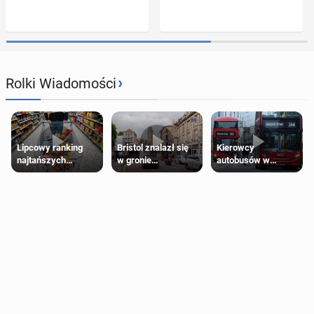
›
Rolki Wiadomości
Lipcowy ranking
Bristol znalazł się
Kierowcy
najtańszych
w gronie
autobusów w
supermarketów
najlepszych
Londynie
kierunków podróży
zapowiadają strajki
na świecie