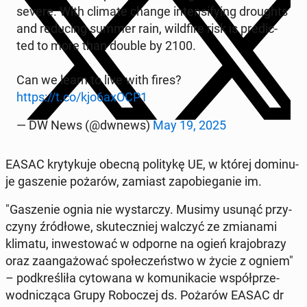
severe. With climate change in­ten­si­fy­ing dro­ughts
and re­du­cing summer rain, wild­fi­re risk is pre­dic­
ted to more than double by 2100.
Can we learn to live with fires?
https://t.co/kjo6axOCP1
— DW News (@dwnews)
May 19, 2025
EASAC kry­ty­ku­je obecną po­li­ty­kę UE, w której do­mi­nu­
je ga­sze­nie pożarów, zamiast za­po­bie­ga­nie im.
"Ga­sze­nie ognia nie wy­star­czy. Musimy usunąć przy­
czy­ny źró­dło­we, sku­tecz­niej walczyć ze zmia­na­mi
klimatu, in­we­sto­wać w odporne na ogień kra­jo­bra­zy
oraz za­an­ga­żo­wać spo­łe­czeń­stwo w życie z ogniem"
– pod­kre­śli­ła cy­to­wa­na w ko­mu­ni­ka­cie współ­prze­
wod­ni­czą­ca Grupy Ro­bo­czej ds. Pożarów EASAC dr