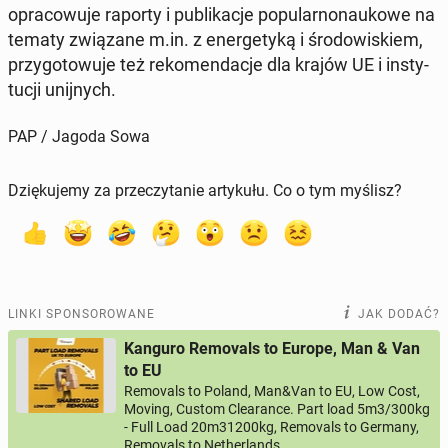
opra­co­wu­je raporty i pu­bli­ka­cje po­pu­lar­no­nau­ko­we na
tematy zwią­za­ne m.in. z ener­ge­ty­ką i śro­do­wi­skiem,
przy­go­to­wu­je też re­ko­men­da­cje dla krajów UE i in­sty­
tu­cji unij­nych.
PAP / Jagoda Sowa
Dziękujemy za przeczytanie artykułu. Co o tym myślisz?
LINKI SPONSOROWANE
JAK DODAĆ?
Kanguro Removals to Europe, Man & Van
to EU
Removals to Poland, Man&Van to EU, Low Cost,
Moving, Custom Clearance. Part load 5m3/300kg
- Full Load 20m31200kg, Removals to Germany,
Removals to Netherlands