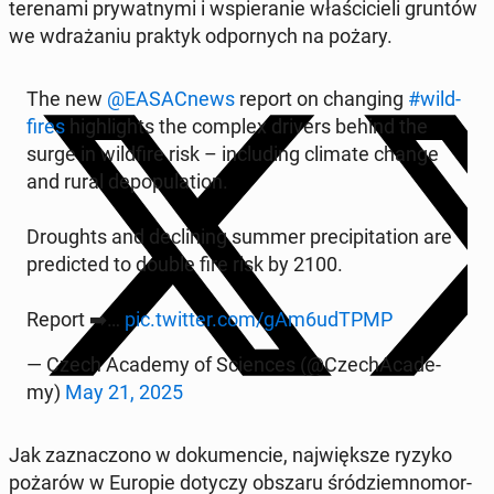
te­re­na­mi pry­wat­ny­mi i wspie­ra­nie wła­ści­cie­li gruntów
we wdra­ża­niu praktyk od­por­nych na pożary.
The new
@EASAC­news
report on chan­ging
#wild­
fi­res
hi­gh­li­ghts the complex drivers behind the
surge in wild­fi­re risk – in­c­lu­ding climate change
and rural de­po­pu­la­tion.
Dro­ughts and dec­li­ning summer pre­ci­pi­ta­tion are
pre­dic­ted to double fire risk by 2100.
Report ➡️…
pic.twitter.com/gAm6udTPMP
— Czech Academy of Scien­ces (@Cze­chA­ca­de­
my)
May 21, 2025
Jak za­zna­czo­no w do­ku­men­cie, naj­więk­sze ryzyko
pożarów w Europie dotyczy obszaru śród­ziem­no­mor­