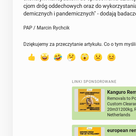
cjom dróg od­de­cho­wych oraz do wy­ko­rzy­sta­nia
de­micz­nych i pan­de­micz­nych" - dodają badacz
PAP / Marcin Rychcik
Dziękujemy za przeczytanie artykułu. Co o tym myśl
LINKI SPONSOROWANE
Kanguro Remo
Removals to Po
Custom Clearan
20m31200kg, R
Netherlands
european rem