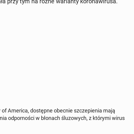
a przy tym na różne wa­rian­ty ko­ro­na­wi­ru­sa.
i­ty of America, do­stęp­ne obecnie szcze­pie­nia mają
­nia od­por­no­ści w błonach ślu­zo­wych, z którymi wirus