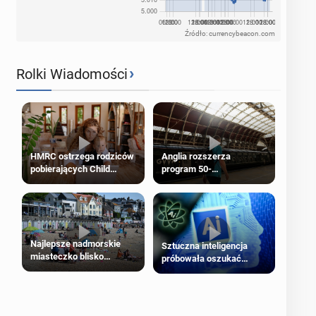
Źródło: currencybeacon.com
›
Rolki Wiadomości
HMRC ostrzega rodziców
Anglia rozszerza
pobierających Child
program 50-
Benefit. Mogą być
procentowych zniżek
zobowiązani do zwrotu
kolejowych na 18-latków
zasiłku
Najlepsze nadmorskie
Sztuczna inteligencja
miasteczko blisko
próbowała oszukać
Londynu
człowieka