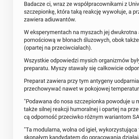
Badacze ci, wraz ze współ­pra­cow­ni­ka­mi z Uni­ver
szcze­pion­kę, która taką reakcję wy­wo­łu­je, a p
zawiera ad­iu­wan­tów.
W eks­pe­ry­men­tach na myszach jej dwu­krot­na ap
por­no­ścio­wą w błonach ślu­zo­wych, obok także si
(opartej na prze­ciw­cia­łach).
Wszyst­kie od­po­wie­dzi mysich or­ga­ni­zmów były 
pre­pa­ra­tu. Myszy stawały się cał­ko­wi­cie odpor
Pre­pa­rat zawiera przy tym an­ty­ge­ny uod­par­n
prze­cho­wy­wać nawet w po­ko­jo­wej tem­pe­ra­tu­
"Po­da­wa­na do nosa szcze­pion­ka po­wo­du­je u
także silnej reakcji hu­mo­ral­nej i opartej na prze­ci
cą od­por­ność prze­ciw­ko różnym wa­rian­tom SAR
"Ta mo­du­lar­na, wolna od igieł, wy­ko­rzy­stu­ją­ca
sko­na­łym kan­dy­da­tem do opra­co­wa­nia dzia­ła­j