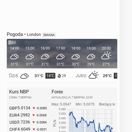
Pogoda
•
London
ZMIANA
Dziś
14:00
15:00
16:00
17:00
18:00
19:00
20:00
20:36
31°C
31°C
31°C
31°C
30°C
29°C
27°C
Dziś
Jutro
31°C
29°C
14°C
15°C
28
Kurs NBP
Forex
Z DNIA: 7 SIERPNIA
AKTUALIZACJA:
7 SIERPNIA, 22:00
5.0134
GBP
-0.0085
4.2982
EUR
-0.0068
3.7236
USD
-0.0084
4.6049
CHF
-0.0031