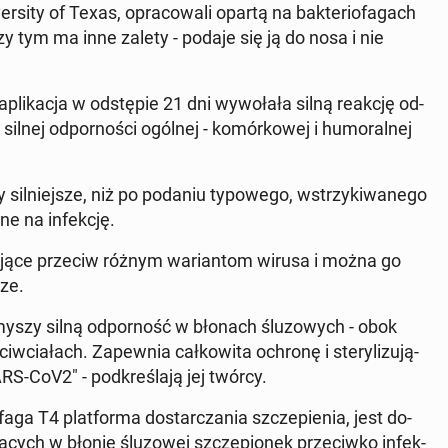
­si­ty of Texas, opra­co­wa­li opartą na bak­te­rio­fa­gach
rzy tym ma inne zalety - podaje się ją do nosa i nie
li­ka­cja w od­stę­pie 21 dni wy­wo­ła­ła silną reakcję od­
lnej od­por­no­ści ogólnej - ko­mór­ko­wej i hu­mo­ral­nej
sil­niej­sze, niż po podaniu ty­po­we­go, wstrzy­ki­wa­ne­go
ne na in­fek­cję.
ia­ją­ce przeciw różnym wa­rian­tom wirusa i można go
rze.
 myszy silną od­por­ność w błonach ślu­zo­wych - obok
w­cia­łach. Za­pew­nia cał­ko­wi­ta ochronę i ste­ry­li­zu­ją­
S-CoV2" - pod­kre­śla­ją jej twórcy.
 faga T4 plat­for­ma do­star­cza­nia szcze­pie­nia, jest do­
ą­cych w błonie ślu­zo­wej szcze­pio­nek prze­ciw­ko in­fek­