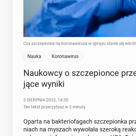
Czy szczepionka na koronawirusa w sprayu stanie się wkró
Nauka
Koronawirus
Na­ukow­cy o szcze­pion­ce prz
ją­ce wyniki
3 SIERPNIA 2022, 14:30
Ten tekst przeczytasz w 2 minuty
Oparta na bak­te­rio­fa­gach szcze­pion­ka p
niach na myszach wy­wo­ła­ła szeroką reakcję o