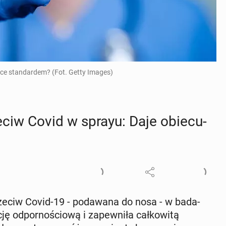
tce standardem? (Fot. Getty Images)
eciw Covid w sprayu: Daje obie­cu­
rzeciw Covid-19 - po­da­wa­na do nosa - w ba­da­
d­por­no­ścio­wą i za­pew­ni­ła cał­ko­wi­tą