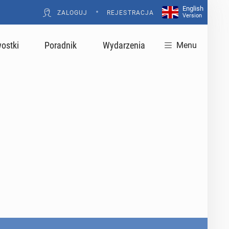
English
•
ZALOGUJ
REJESTRACJA
Version
ostki
Poradnik
Wydarzenia
Menu