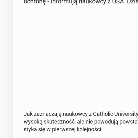
ochronę - in­for­mu­ją na­ukow­cy z USA. Dział
Jak za­zna­cza­ją na­ukow­cy z Ca­tho­lic Uni­ver­s
wysoką sku­tecz­ność, ale nie po­wo­du­ją po­wsta
styka się w pierw­szej ko­lej­no­ści.