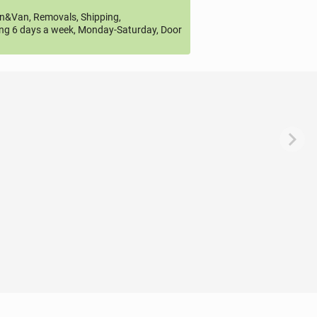
&Van, Removals, Shipping,
ng 6 days a week, Monday-Saturday, Door