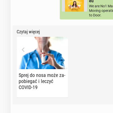
eu
We are No1 Man
Moving operati
to Door.
Czytaj więcej
Sprej do nosa może za­
po­bie­gać i leczyć
COVID-19