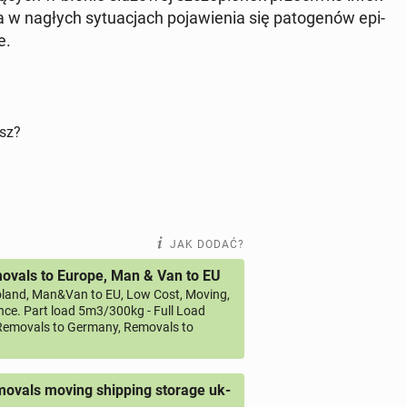
 w nagłych sy­tu­acjach po­ja­wie­nia się pa­to­ge­nów epi­
e.
isz?
JAK DODAĆ?
vals to Europe, Man & Van to EU
land, Man&Van to EU, Low Cost, Moving,
ce. Part load 5m3/300kg - Full Load
emovals to Germany, Removals to
ovals moving shipping storage uk-