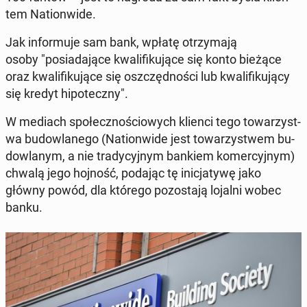
tem Na­tion­wide.
Jak in­for­mu­je sam bank, wpłatę otrzy­ma­ją
osoby "posi­ada­jące kwal­i­fiku­jące się konto bieżące
oraz kwal­i­fiku­jące się os­zczęd­noś­ci lub kwal­i­fiku­ją­cy
się kredyt hipoteczny".
W mediach społecznoś­ciowych klienci tego to­warzyst­
wa bu­dowlanego (Na­tion­wide jest to­warzys­t­wem bu­
dowlanym, a nie trady­cyjnym bankiem komer­cyjnym)
chwalą jego hojność, podając tę in­ic­jaty­wę jako
główny powód, dla którego po­zosta­ją lojalni wobec
banku.