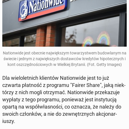
Na­tion­wide jest obecnie na­jwięk­szym to­warzys­t­wem bu­dowlanym na
świecie i jednym z na­jwięk­szych dostaw­ców kredytów hipotecznych i
kont os­zczęd­noś­ciowych w Wielkiej Bry­tanii.
(Fot. Getty Images)
Dla wielo­let­nich klien­tów Na­tion­wide jest to już
czwarta płat­ność z pro­gra­mu "Fairer Share", jaką niek­
tórzy z nich mogli otrzy­mać. Na­tion­wide przekazu­je
wypłaty z tego pro­gra­mu, ponieważ jest in­sty­tucją
opartą na współwłas­noś­ci, co oznacza, że należy do
swoich członków, a nie do zewnętrznych akcjonar­
iuszy.