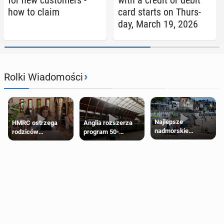
for new cus­tomers -
with a credit or debit
how to claim
card starts on Thurs­
day, March 19, 2026
›
Rolki Wiadomości
Najlepsze
HMRC ostrzega
Anglia rozszerza
nadmorskie
rodziców
program 50-
miasteczko blisko
pobierających Child
procentowych
Londynu
Benefit. Mogą być
zniżek kolejowych
zobowiązani do
na 18-latków
zwrotu zasiłku