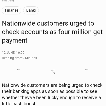
Images)
Finanse
Banki
Na­tion­wide cus­tomers urged to
check ac­counts as four million get
payment
12 JUNE, 16:00
Reading time: 2 Minutes
Na­tion­wide cus­tomers are being urged to check
their banking apps as soon as pos­si­ble to see
whether they've been lucky enough to receive a
little cash boost.