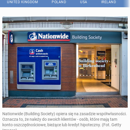
UNITED KINGDOM
POLAND
USA
IRELAND
Nationwide (Building Society) opiera się na zasadzie współwłasności.
Oznacza to, że należy do swoich klientów - osób, które mają tam
konto oszczędnościowe, bieżące lub kredyt hipoteczny. (Fot. Getty