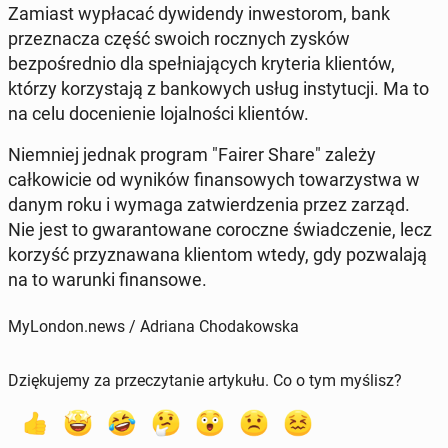
Zamiast wypła­cać dy­widendy in­west­orom, bank
przez­nacza część swoich rocznych zysków
bezpośred­nio dla speł­ni­a­ją­cych kry­te­ria klien­tów,
którzy ko­rzys­ta­ją z bankowych usług in­sty­tucji.
Ma to
na celu doce­nie­nie lo­jal­noś­ci klien­tów.
Niem­niej jednak program "Fairer Share" zależy
całkowicie od wyników fi­nan­sowych to­warzyst­wa w
danym roku i wymaga za­twierdzenia przez zarząd.
Nie jest to gwaran­towane coroczne świad­cze­nie, lecz
korzyść przyz­nawana klien­tom wtedy, gdy pozwala­ją
na to warunki fi­nan­sowe.
MyLondon.news / Adriana Chodakowska
Dziękujemy za przeczytanie artykułu. Co o tym myślisz?