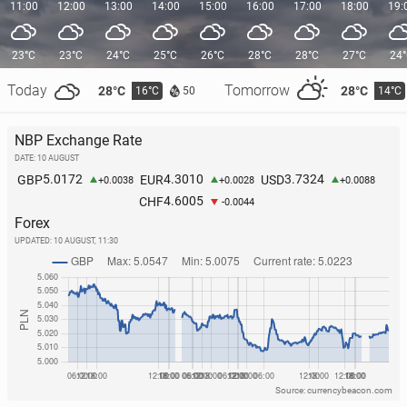
11:00
12:00
13:00
14:00
15:00
16:00
17:00
18:00
19:
23°C
23°C
24°C
25°C
26°C
28°C
28°C
27°C
24
Today
Tomorrow
28°C
28°C
16°C
14°C
50
NBP Exchange Rate
DATE: 10 AUGUST
5.0172
4.3010
3.7324
GBP
EUR
USD
+0.0038
+0.0028
+0.0088
4.6005
CHF
-0.0044
Forex
UPDATED:
10 AUGUST, 11:30
Source: currencybeacon.com