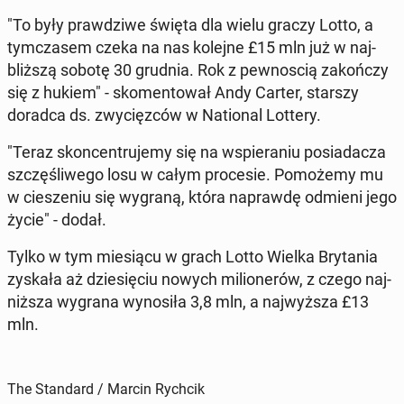
"To były praw­dzi­we święta dla wielu graczy Lotto, a
tym­cza­sem czeka na nas kolejne £15 mln już w naj­
bliż­szą sobotę 30 grudnia. Rok z pew­no­scią za­koń­czy
się z hukiem" - sko­men­to­wał Andy Carter, starszy
doradca ds. zwy­cięz­ców w Na­tio­nal Lottery.
"Teraz skon­cen­tru­je­my się na wspie­ra­niu po­sia­da­cza
szczę­śli­we­go losu w całym pro­ce­sie. Po­mo­że­my mu
w cie­sze­niu się wygraną, która na­praw­dę odmieni jego
życie" - dodał.
Tylko w tym mie­sią­cu w grach Lotto Wielka Bry­ta­nia
zyskała aż dzie­się­ciu nowych mi­lio­ne­rów, z czego naj­
niż­sza wygrana wy­no­si­ła 3,8 mln, a naj­wyż­sza £13
mln.
The Standard / Marcin Rychcik