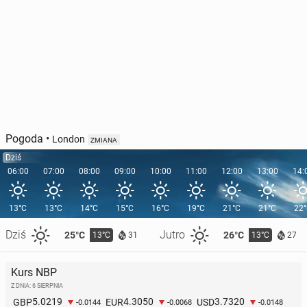
Pogoda
•
London
ZMIANA
Dziś
06:00
07:00
08:00
09:00
10:00
11:00
12:00
13:00
14:
13°C
13°C
14°C
15°C
16°C
19°C
21°C
21°C
22
Dziś
Jutro
25°C
26°C
13°C
13°C
31
27
Kurs NBP
Z DNIA: 6 SIERPNIA
5.0219
4.3050
3.7320
GBP
EUR
USD
-0.0144
-0.0068
-0.0148