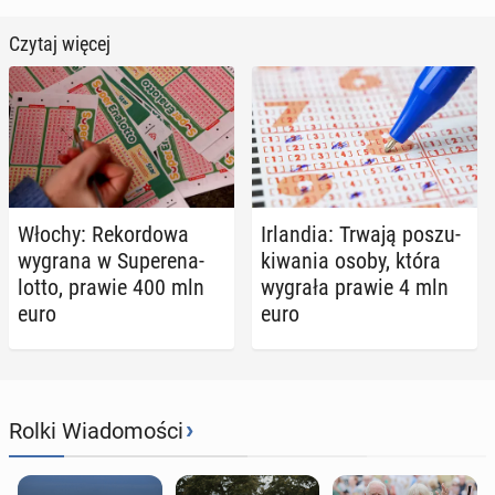
Czytaj więcej
Włochy: Re­kor­do­wa
Ir­lan­dia: Trwają po­szu­
wygrana w Su­per­ena­
ki­wa­nia osoby, która
lot­to, prawie 400 mln
wygrała prawie 4 mln
euro
euro
›
Rolki Wiadomości