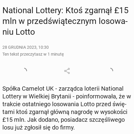
Na­tio­nal Lottery: Ktoś zgarnął £15
mln w przed­świą­tecz­nym lo­so­wa­
niu Lotto
28 GRUDNIA 2023, 10:30
Ten tekst przeczytasz w 1 minutę
Spółka Camelot UK - za­rząd­ca loterii Na­tio­nal
Lottery w Wiel­kiej Bry­ta­nii - po­in­for­mo­wa­ła, że w
trakcie ostat­nie­go lo­so­wa­nia Lotto przed świę­
ta­mi ktoś zgarnął główną nagrodę w wy­so­ko­ści
£15 mln. Jak dodano, po­sia­dacz szczę­śli­we­go
losu już zgłosił się do firmy.