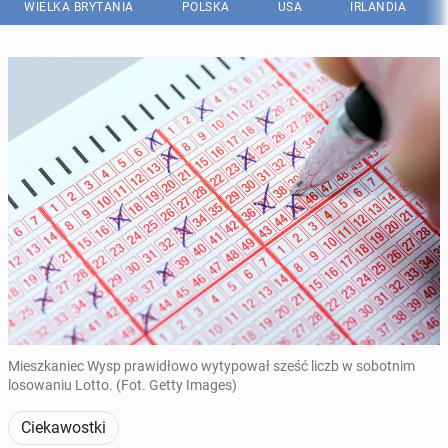
WIELKA BRYTANIA
POLSKA
USA
IRLANDIA
Mieszkaniec Wysp prawidłowo wytypował sześć liczb w sobotnim
losowaniu Lotto. (Fot. Getty Images)
Ciekawostki