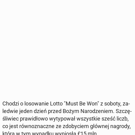
Chodzi o lo­so­wa­nie Lotto "Must Be Won" z soboty, za­
le­d­wie jeden dzień przed Bożym Na­ro­dze­niem. Szczę­
śli­wiec pra­wi­dło­wo wy­ty­po­wał wszyst­kie sześć liczb,
co jest rów­no­znacz­ne ze zdo­by­ciem głównej nagrody,
która w tym wypadku wy­nio­sła £15 mln.