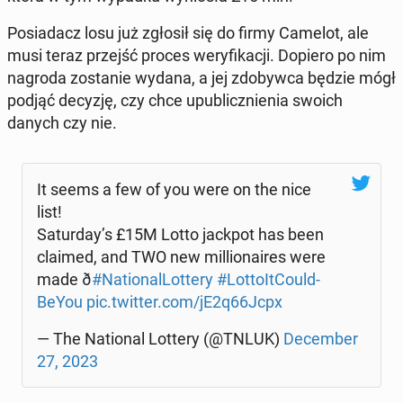
Po­sia­dacz losu już zgłosił się do firmy Camelot, ale
musi teraz przejść proces we­ry­fi­ka­cji. Dopiero po nim
nagroda zo­sta­nie wydana, a jej zdo­byw­ca będzie mógł
podjąć decyzję, czy chce upu­blicz­nie­nia swoich
danych czy nie.
It seems a few of you were on the nice
list!
Sa­tur­day’s £15M Lotto jackpot has been
claimed, and TWO new mil­lio­na­ires were
made ð
#Na­tio­nal­Lot­te­ry
#Lot­to­It­Co­uld­
BeY­ou
pic.twitter.com/jE2q66Jcpx
— The Na­tio­nal Lottery (@TNLUK)
De­cem­ber
27, 2023