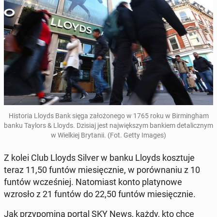
Hi­sto­ria Lloyds Bank sięga za­ło­żo­ne­go w 1765 roku w Bir­ming­ham
banku Taylors & Lloyds. Dzisiaj jest naj­więk­szym bankiem de­ta­licz­nym
w Wiel­kiej Bry­ta­nii. (Fot. Getty Images)
Z kolei Club Lloyds Silver w banku Lloyds kosz­tu­je
teraz 11,50 funtów mie­sięcz­nie, w po­rów­na­niu z 10
funtów wcze­śniej. Na­to­miast konto pla­ty­no­we
wzrosło z 21 funtów do 22,50 funtów mie­sięcz­nie.
Jak przy­po­mi­na portal SKY News, każdy, kto chce