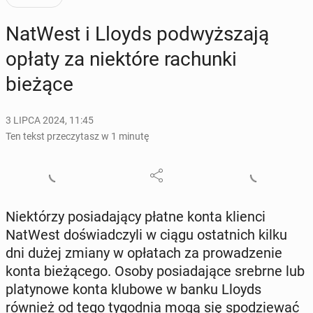
NatWest i Lloyds pod­wyż­sza­ją
opłaty za nie­któ­re ra­chun­ki
bieżące
3 LIPCA 2024, 11:45
Ten tekst przeczytasz w 1 minutę
Nie­któ­rzy po­sia­da­ją­cy płatne konta klienci
NatWest do­świad­czy­li w ciągu ostat­nich kilku
dni dużej zmiany w opła­tach za pro­wa­dze­nie
konta bie­żą­ce­go. Osoby po­sia­da­ją­ce srebrne lub
pla­ty­no­we konta klubowe w banku Lloyds
również od tego ty­go­dnia mogą się spo­dzie­wać