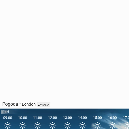
Pogoda
•
London
ZMIANA
Dziś
09:00
10:00
11:00
12:00
13:00
14:00
15:00
16:00
17: