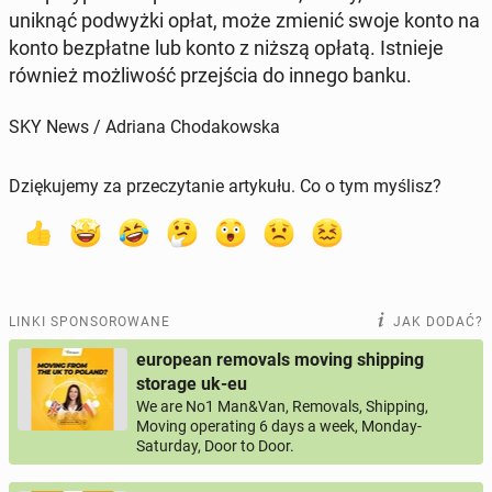
uniknąć pod­wyż­ki opłat, może zmienić swoje konto na
konto bez­płat­ne lub konto z niższą opłatą. Ist­nie­je
również moż­li­wość przej­ścia do innego banku.
SKY News / Adriana Chodakowska
Dziękujemy za przeczytanie artykułu. Co o tym myślisz?
LINKI SPONSOROWANE
JAK DODAĆ?
european removals moving shipping
storage uk-eu
We are No1 Man&Van, Removals, Shipping,
Moving operating 6 days a week, Monday-
Saturday, Door to Door.