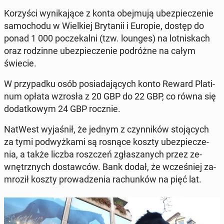
Ko­rzy­ści wy­ni­ka­ją­ce z konta obej­mu­ją ubez­pie­cze­nie
sa­mo­cho­du w Wiel­kiej Bry­ta­nii i Europie, dostęp do
ponad 1 000 po­cze­kal­ni (tzw. lounges) na lot­ni­skach
oraz ro­dzin­ne ubez­pie­cze­nie po­dróż­ne na całym
świecie.
W przy­pad­ku osób po­sia­da­ją­cych konto Reward Pla­ti­
num opłata wzrosła z 20 GBP do 22 GBP, co równa się
do­dat­ko­wym 24 GBP rocznie.
NatWest wy­ja­śnił, że jednym z czyn­ni­ków sto­ją­cych
za tymi pod­wyż­ka­mi są rosnące koszty ubez­pie­cze­
nia, a także liczba rosz­czeń zgła­sza­nych przez ze­
wnętrz­nych do­staw­ców. Bank dodał, że wcze­śniej za­
mro­ził koszty pro­wa­dze­nia ra­chun­ków na pięć lat.