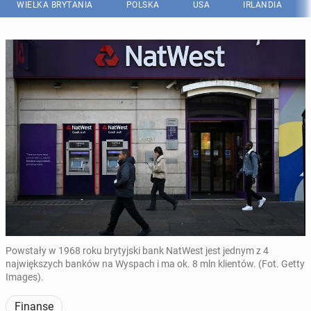
WIELKA BRYTANIA
POLSKA
USA
IRLANDIA
Powstały w 1968 roku brytyjski bank NatWest jest jednym z 4
największych banków na Wyspach i ma ok. 8 mln klientów. (Fot. Getty
Images).
Finanse