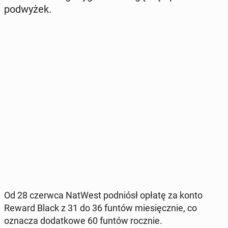
pod­wy­żek.
Od 28 czerwca NatWest pod­niósł opłatę za konto
Reward Black z 31 do 36 funtów mie­sięcz­nie, co
oznacza do­dat­ko­we 60 funtów rocznie.