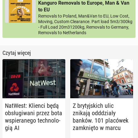
Kanguro Removals to Europe, Man & Van
to EU
Removals to Poland, Man&Van to EU, Low Cost,
Moving, Custom Clearance. Part load 5m3/300kg
- Full Load 20m31200kg, Removals to Germany,
Removals to Netherlands
Czytaj więcej
NatWest: Klienci będą
Z bry­tyj­skich ulic
ob­słu­gi­wa­ni przez bota
znikają odd­dzia­ły
wspie­ra­ne­go tech­no­lo­
banków. 101 pla­có­wek
gią AI
za­mknię­to w marcu