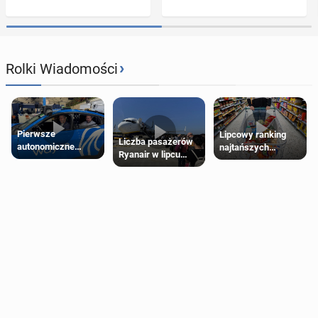
›
Rolki Wiadomości
Pierwsze
Lipcowy ranking
Liczba pasażerów
autonomiczne
najtańszych
Ryanair w lipcu
Ubery pojawią się
supermarketów
pobiła rekord
w Londynie jeszcze
tego lata