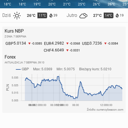
18°C
18°C
19°C
20°C
21°C
25°C
26°C
26°C
25
Dziś
Jutro
26°C
27°C
11°C
14°C
39
19
Kurs NBP
Z DNIA: 7 SIERPNIA
5.0134
4.2982
3.7236
GBP
EUR
USD
-0.0085
-0.0068
-0.0084
4.6049
CHF
-0.0031
Forex
AKTUALIZACJA:
7 SIERPNIA, 09:10
Źródło: currencybeacon.com