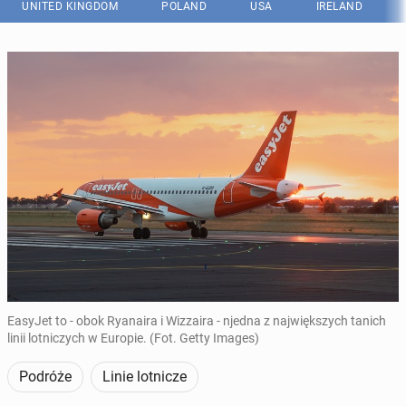
UNITED KINGDOM
POLAND
USA
IRELAND
EasyJet to - obok Ryanaira i Wizzaira - njedna z największych tanich
linii lotniczych w Europie. (Fot. Getty Images)
Podróże
Linie lotnicze