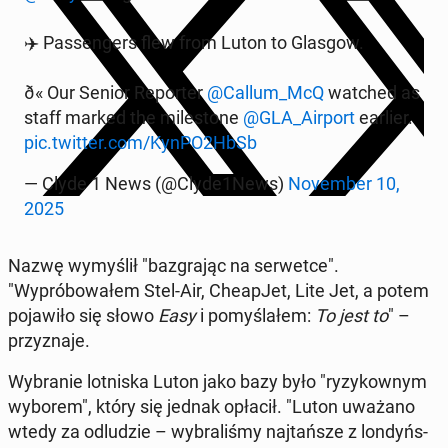
✈️ Pas­sen­gers flew from Luton to Glasgow.
ð« Our Senior Re­porter
@Callum_McQ
watched as
staff marked the mile­stone
@GLA_Airport
earlier.
pic.twitter.com/KynPO2HbSb
— Clyde 1 News (@Clyde1News)
No­vem­ber 10,
2025
Nazwę wymyślił "baz­gra­jąc na ser­wetce".
"Wypróbowałem Stel-Air, Cheap­Jet, Lite Jet, a potem
po­jaw­iło się słowo
Easy
i pomyślałem:
To jest to
" –
przyz­na­je.
Wybranie lot­niska Luton jako bazy było "ryzykownym
wyborem", który się jednak opłacił. "Luton uważano
wtedy za od­ludzie – wybral­iśmy na­j­tańsze z londyńs­