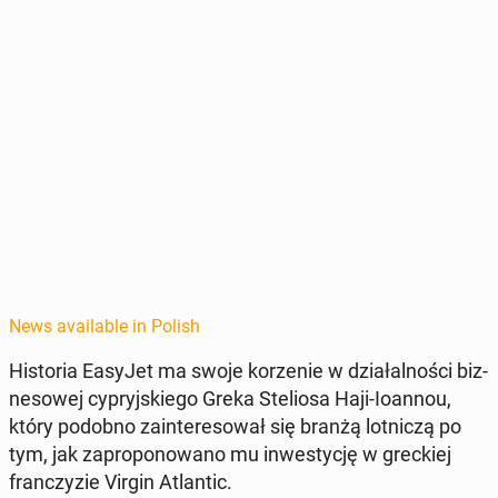
News available in Polish
His­to­ria EasyJet ma swoje ko­rze­nie w dzi­ałal­noś­ci biz­
ne­sowej cypryjskiego Greka Ste­liosa Haji-Ioannou,
który podobno zain­tere­sował się branżą lot­niczą po
tym, jak za­pro­ponowano mu in­west­y­cję w greck­iej
franczyzie Virgin At­lantic.