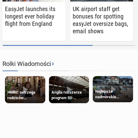
EasyJet launch­es its
UK airport staff get
longest ever holiday
bonuses for spot­ting
flight from England
easyJet over­size bags,
email shows
›
Rolki Wiadomości
Najlepsze
HMRC ostrzega
Anglia rozszerza
nadmorskie
rodziców
program 50-
miasteczko blisko
pobierających Child
procentowych
Londynu
Benefit. Mogą być
zniżek kolejowych
zobowiązani do
na 18-latków
zwrotu zasiłku