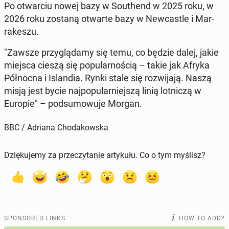
Po ot­war­ciu nowej bazy w Southend w 2025 roku, w
2026 roku zostaną otwarte bazy w New­cas­tle i Mar­
rakeszu.
"Zawsze przyglą­damy się temu, co będzie dalej, jakie
miejsca cieszą się pop­u­larnoś­cią – takie jak Afryka
Północ­na i Is­landia. Rynki stale się rozwi­ja­ją. Naszą
misją jest bycie na­jpop­u­larniejszą linią lot­niczą w
Europie" – pod­sumowu­je Morgan.
BBC / Adriana Chodakowska
Dziękujemy za przeczytanie artykułu. Co o tym myślisz?
SPONSORED LINKS
HOW TO ADD?