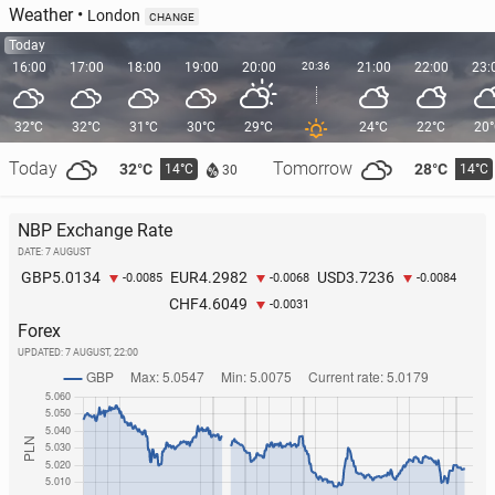
Weather
•
London
CHANGE
Today
16:00
17:00
18:00
19:00
20:00
20:36
21:00
22:00
23:
32°C
32°C
31°C
30°C
29°C
24°C
22°C
20
Today
Tomorrow
32°C
28°C
14°C
14°C
30
NBP Exchange Rate
DATE: 7 AUGUST
5.0134
4.2982
3.7236
GBP
EUR
USD
-0.0085
-0.0068
-0.0084
4.6049
CHF
-0.0031
Forex
UPDATED:
7 AUGUST, 22:00