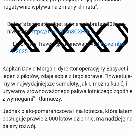
negaty­wnie wpływa na zmiany klimatu".
Britain’s biggest budget airline cel­e­brates 30th an­
niver­sary
https://t.co/oLSn8CXHtb
— Eu­ronews Travel (@eu­ronew­strav­el)
No­vem­ber
10, 2025
Kapitan David Morgan, dyrek­tor op­er­a­cyjny EasyJet i
jeden z pilotów, zdaje sobie z tego sprawę. "In­wes­t­u­je­
my w na­jwyda­jniejsze samolo­ty, jakie można kupić, i
używamy zrównoważonego paliwa lot­niczego zgodnie
z wymoga­mi" - tłu­maczy.
Jednak biało-po­marańc­zowa linia lot­nicza, która latem
ob­sługu­je prawie 2 000 lotów dzi­en­nie, ma nadzieję na
dalszy rozwój.