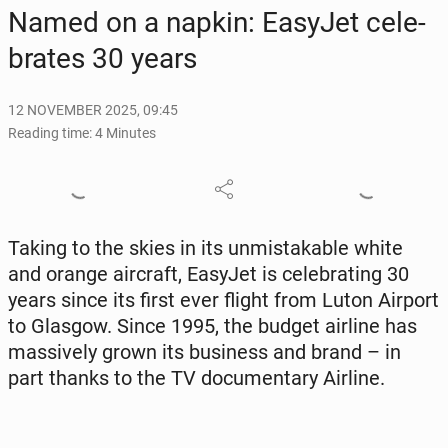
Named on a napkin: EasyJet cel­e­
brates 30 years
12 NOVEMBER 2025, 09:45
Reading time: 4 Minutes
Taking to the skies in its un­mis­tak­able white
and orange air­craft, EasyJet is cel­e­brat­ing 30
years since its first ever flight from Luton Airport
to Glasgow. Since 1995, the budget airline has
mas­sive­ly grown its busi­ness and brand – in
part thanks to the TV doc­u­men­tary Airline.