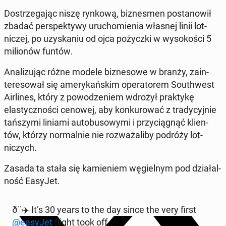
Dostrze­ga­jąc niszę rynkową, biz­nes­men postanow­ił
zbadać per­spek­ty­wy uru­chomienia własnej linii lot­
niczej, po uzyska­niu od ojca poży­cz­ki w wysokoś­ci 5
mil­ionów funtów.
Anal­izu­jąc różne modele biz­ne­sowe w branży, zain­
tere­sował się amerykańskim op­er­a­torem South­west
Air­lines, który z powodze­niem wdrożył prak­tykę
elasty­cznoś­ci cenowej, aby konkurować z trady­cyjnie
tańszy­mi liniami au­to­bu­sowy­mi i przy­ciągnąć klien­
tów, którzy nor­mal­nie nie rozważal­i­by podróży lot­
niczych.
Zasada ta stała się kamie­niem węgiel­nym pod dzi­ałal­
ność EasyJet.
ð¨‍✈️ It’s 30 years to the day since the very first
@easyJet
flight took off.