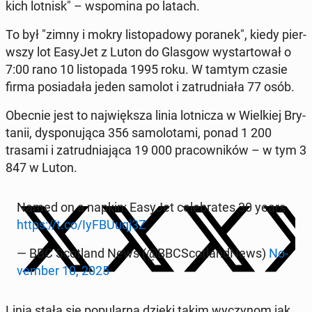
kich lotnisk" – wspom­i­na po latach.
To był "zimny i mokry listopad­owy poranek", kiedy pier­
wszy lot EasyJet z Luton do Glasgow wys­tar­tował o
7:00 rano 10 listopa­da 1995 roku. W tamtym czasie
firma posi­adała jeden samolot i za­trud­ni­ała 77 osób.
Obecnie jest to na­jwięk­sza linia lot­nicza w Wielkiej Bry­
tanii, dys­ponu­ją­ca 356 samolota­mi, ponad 1 200
trasami i za­trud­ni­a­ją­ca 19 000 pra­cown­ików – w tym 3
847 w Luton.
Named on a napkin: EasyJet cel­e­brates 30 years
https://t.co/IyF­BU­uqj3Z
— BBC Scot­land News (@BBC­Scot­land­News)
No­
vem­ber 10, 2025
Linia stała się pop­u­lar­na dzięki takim wyczynom jak