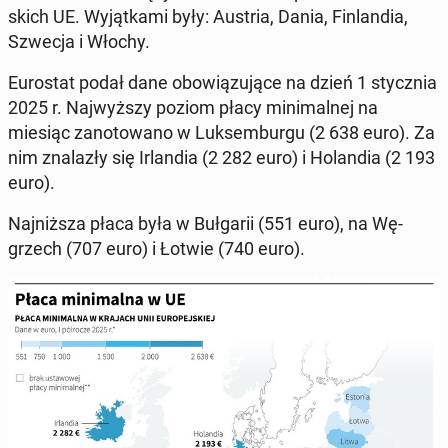
skich UE. Wy­jąt­ka­mi były: Austria, Dania, Fin­lan­dia,
Szwecja i Włochy.
Eu­ro­stat podał dane obo­wią­zu­ją­ce na dzień 1 stycz­nia
2025 r. Naj­wyż­szy poziom płacy mi­ni­mal­nej na
miesiąc za­no­to­wa­no w Luk­sem­bur­gu (2 638 euro). Za
nim zna­la­zły się Ir­lan­dia (2 282 euro) i Ho­lan­dia (2 193
euro).
Naj­niż­sza płaca była w Buł­ga­rii (551 euro), na Wę­
grzech (707 euro) i Łotwie (740 euro).