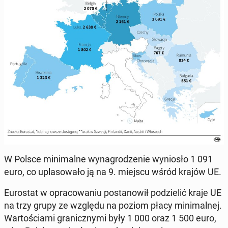
W Polsce mi­ni­mal­ne wy­na­gro­dze­nie wy­nio­sło 1 091
euro, co upla­so­wa­ło ją na 9. miejscu wśród krajów UE.
Eu­ro­stat w opra­co­wa­niu po­sta­no­wił po­dzie­lić kraje UE
na trzy grupy ze względu na poziom płacy mi­ni­mal­nej.
War­to­ścia­mi gra­nicz­ny­mi były 1 000 oraz 1 500 euro,