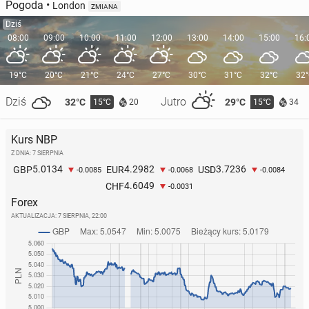
Pogoda
•
London
ZMIANA
Dziś
08:00
09:00
10:00
11:00
12:00
13:00
14:00
15:00
16:
19°C
20°C
21°C
24°C
27°C
30°C
31°C
32°C
32
Dziś
Jutro
32°C
29°C
15°C
15°C
20
34
Kurs NBP
Z DNIA: 7 SIERPNIA
5.0134
4.2982
3.7236
GBP
EUR
USD
-0.0085
-0.0068
-0.0084
4.6049
CHF
-0.0031
Forex
AKTUALIZACJA:
7 SIERPNIA, 22:00