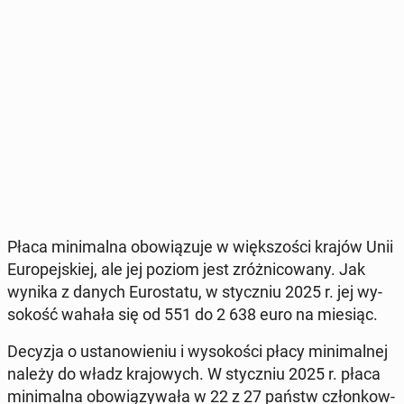
Płaca mi­ni­mal­na obo­wią­zu­je w więk­szo­ści krajów Unii
Eu­ro­pej­skiej, ale jej poziom jest zróż­ni­co­wa­ny. Jak
wynika z danych Eu­ro­sta­tu, w stycz­niu 2025 r. jej wy­
so­kość wahała się od 551 do 2 638 euro na miesiąc.
Decyzja o usta­no­wie­niu i wy­so­ko­ści płacy mi­ni­mal­nej
należy do władz kra­jo­wych. W stycz­niu 2025 r. płaca
mi­ni­mal­na obo­wią­zy­wa­ła w 22 z 27 państw człon­kow­