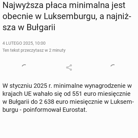
Naj­wyż­sza płaca mi­ni­mal­na jest
obecnie w Luk­sem­bur­gu, a naj­niż­
sza w Buł­ga­rii
4 LUTEGO 2025, 10:00
Ten tekst przeczytasz w 2 minuty
W stycz­niu 2025 r. mi­ni­mal­ne wy­na­gro­dze­nie w
krajach UE wahało się od 551 euro mie­sięcz­nie
w Buł­ga­rii do 2 638 euro mie­sięcz­nie w Luk­sem­
bur­gu - po­in­for­mo­wał Eu­ro­stat.