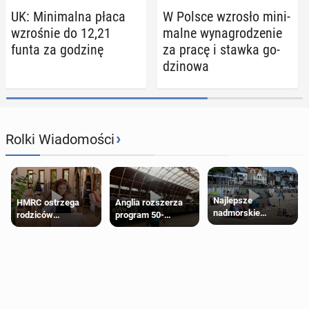
UK: Mi­ni­mal­na płaca
W Polsce wzrosło mi­ni­
wzro­śnie do 12,21
mal­ne wy­na­gro­dze­nie
funta za godzinę
za pracę i stawka go­
dzi­no­wa
›
Rolki Wiadomości
Najlepsze
HMRC ostrzega
Anglia rozszerza
nadmorskie
rodziców
program 50-
miasteczko blisko
pobierających Child
procentowych
Londynu
Benefit. Mogą być
zniżek kolejowych
zobowiązani do
na 18-latków
zwrotu zasiłku