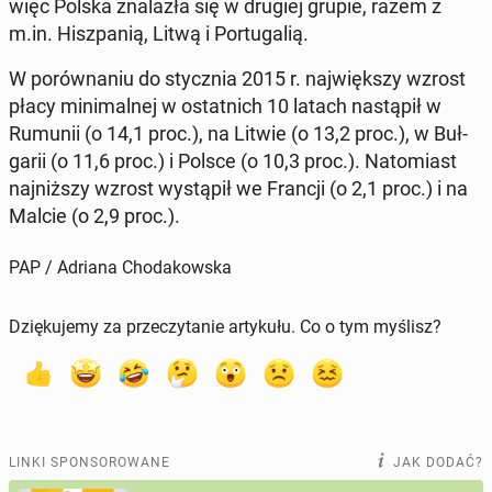
więc Polska zna­la­zła się w drugiej grupie, razem z
m.in. Hisz­pa­nią, Litwą i Por­tu­ga­lią.
W po­rów­na­niu do stycz­nia 2015 r. naj­więk­szy wzrost
płacy mi­ni­mal­nej w ostat­nich 10 latach na­stą­pił w
Rumunii (o 14,1 proc.), na Litwie (o 13,2 proc.), w Buł­
ga­rii (o 11,6 proc.) i Polsce (o 10,3 proc.). Na­to­miast
naj­niż­szy wzrost wy­stą­pił we Francji (o 2,1 proc.) i na
Malcie (o 2,9 proc.).
PAP / Adriana Chodakowska
Dziękujemy za przeczytanie artykułu. Co o tym myślisz?
LINKI SPONSOROWANE
JAK DODAĆ?