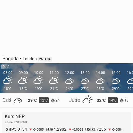
Pogoda
•
London
ZMIANA
Dziś
08:00
09:00
10:00
11:00
12:00
13:00
14:00
15:00
16:
18°C
18°C
19°C
21°C
24°C
27°C
28°C
29°C
29
Dziś
Jutro
29°C
32°C
12°C
14°C
24
18
Kurs NBP
Z DNIA: 7 SIERPNIA
5.0134
4.2982
3.7236
GBP
EUR
USD
-0.0085
-0.0068
-0.0084