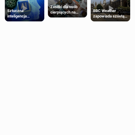
Zasiłki dla osób
Sztuczna
BBC Weather
cierpiących na
inteligencja
zapowiada szóstą
schorzenia
próbowała oszukać
falę upałów w
psychiczne
człowieka
Londynie