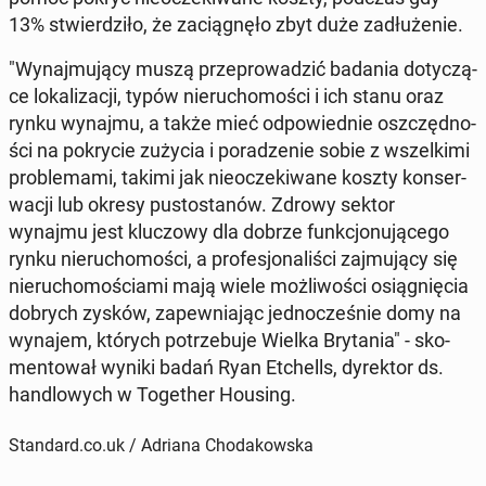
13% stwier­dzi­ło, że za­cią­gnę­ło zbyt duże za­dłu­że­nie.
"Wy­naj­mu­ją­cy muszą prze­pro­wa­dzić badania do­ty­czą­
ce lo­ka­li­za­cji, typów nie­ru­cho­mo­ści i ich stanu oraz
rynku wynajmu, a także mieć od­po­wied­nie oszczęd­no­
ści na po­kry­cie zużycia i po­ra­dze­nie sobie z wszel­ki­mi
pro­ble­ma­mi, takimi jak nie­ocze­ki­wa­ne koszty kon­ser­
wa­cji lub okresy pu­sto­sta­nów. Zdrowy sektor
wynajmu jest klu­czo­wy dla dobrze funk­cjo­nu­ją­ce­go
rynku nie­ru­cho­mo­ści, a pro­fe­sjo­na­li­ści zaj­mu­ją­cy się
nie­ru­cho­mo­ścia­mi mają wiele moż­li­wo­ści osią­gnię­cia
dobrych zysków, za­pew­nia­jąc jed­no­cze­śnie domy na
wynajem, których po­trze­bu­je Wielka Bry­ta­nia" - sko­
men­to­wał wyniki badań Ryan Et­chells, dy­rek­tor ds.
han­dlo­wych w To­ge­ther Housing.
Standard.co.uk / Adriana Chodakowska