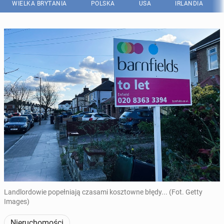
WIELKA BRYTANIA
POLSKA
USA
IRLANDIA
Landlordowie popełniają czasami kosztowne błędy... (Fot. Getty
Images)
Nieruchomości