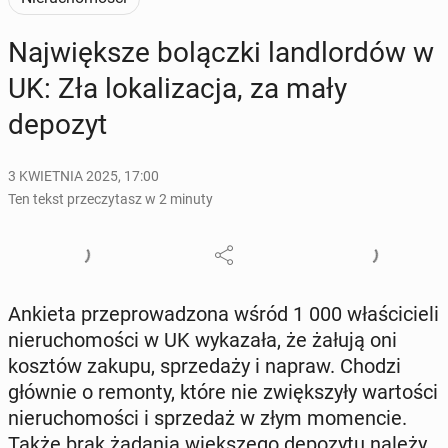
Naj­więk­sze bo­lącz­ki lan­dlor­dów w
UK: Zła lo­ka­li­za­cja, za mały
depozyt
3 KWIETNIA 2025, 17:00
Ten tekst przeczytasz w 2 minuty
Ankieta prze­pro­wa­dzo­na wśród 1 000 wła­ści­cie­li
nie­ru­cho­mo­ści w UK wy­ka­za­ła, że żałują oni
kosztów zakupu, sprze­da­ży i napraw. Chodzi
głównie o remonty, które nie zwięk­szy­ły war­to­ści
nie­ru­cho­mo­ści i sprze­daż w złym mo­men­cie.
Także brak żądania więk­sze­go de­po­zy­tu należy