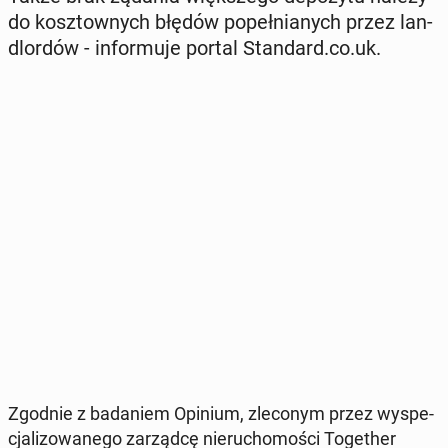
do kosz­tow­nych błędów po­peł­nia­nych przez lan­
dlor­dów - in­for­mu­je portal Stan­dard.co.uk.
Zgodnie z ba­da­niem Opinium, zle­co­nym przez wy­spe­
cja­li­zo­wa­ne­go za­rząd­cę nie­ru­cho­mo­ści To­ge­ther