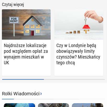
Czytaj więcej
Naj­droż­sze lo­ka­li­za­cje
Czy w Lon­dy­nie będą
pod wzglę­dem opłat za
obo­wią­zy­wa­ły limity
wynajem miesz­kań w
czyn­szów? Miesz­kań­cy
UK
tego chcą
›
Rolki Wiadomości