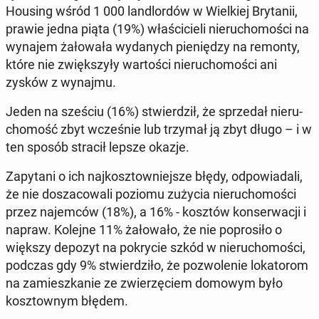
Housing wśród 1 000 lan­dlor­dów w Wiel­kiej Bry­ta­nii,
prawie jedna piąta (19%) wła­ści­cie­li nie­ru­cho­mo­ści na
wynajem ża­ło­wa­ła wy­da­nych pie­nię­dzy na remonty,
które nie zwięk­szy­ły war­to­ści nie­ru­cho­mo­ści ani
zysków z wynajmu.
Jeden na sześciu (16%) stwier­dził, że sprze­dał nie­ru­
cho­mość zbyt wcze­śnie lub trzymał ją zbyt długo – i w
ten sposób stracił lepsze okazje.
Za­py­ta­ni o ich naj­kosz­tow­niej­sze błędy, od­po­wia­da­li,
że nie do­sza­co­wa­li poziomu zużycia nie­ru­cho­mo­ści
przez na­jem­ców (18%), a 16% - kosztów kon­ser­wa­cji i
napraw. Kolejne 11% ża­ło­wa­ło, że nie po­pro­si­ło o
większy depozyt na po­kry­cie szkód w nie­ru­cho­mo­ści,
podczas gdy 9% stwier­dzi­ło, że po­zwo­le­nie lo­ka­to­rom
na za­miesz­ka­nie ze zwie­rzę­ciem domowym było
kosz­tow­nym błędem.