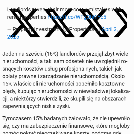
Lan­dlords reveal their most costly mi­sta­kes with
rental pro­per­ties
https://t.co/WFgOh­KlYc5
— Pro­per­ty In­ve­st­ment (@Pro­per­ty­UK_)
April 3,
2025
Jeden na sześciu (16%) lan­dlor­dów przejął zbyt wiele
nie­ru­cho­mo­ści, a taki sam odsetek nie uwzględ­nił ro­
sną­cych kosztów usług pro­fe­sjo­nal­nych, takich jak
opłaty prawne i za­rzą­dza­nie nie­ru­cho­mo­ścią. Około
15% wła­ści­cie­li nie­ru­cho­mo­ści po­peł­ni­ło kosz­tow­ne
błędy, kupując nie­ru­cho­mo­ści w nie­wła­ści­wej lo­ka­li­za­
cji, a nie­któ­rzy stwier­dzi­li, że skupili się na ob­sza­rach
za­pew­nia­ją­cych niskie zyski.
Tym­cza­sem 15% ba­da­nych ża­ło­wa­ło, że nie upew­ni­ło
się, czy ma za­bez­pie­cze­nie fi­nan­so­we, które mogłoby
pomóc pokryć nie­ocze­ki­wa­ne koszty, podczas gdy