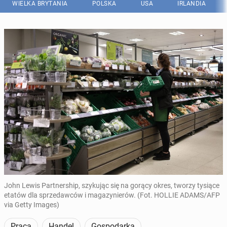
WIELKA BRYTANIA
POLSKA
USA
IRLANDIA
John Lewis Partnership, szykując się na gorący okres, tworzy tysiące
etatów dla sprzedawców i magazynierów. (Fot. HOLLIE ADAMS/AFP
via Getty Images)
Praca
Handel
Gospodarka