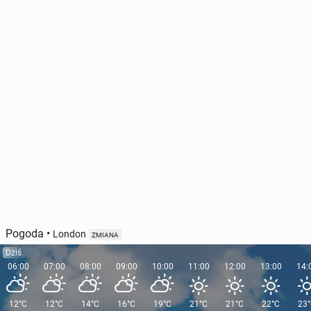
Pogoda
•
London
ZMIANA
Dziś
06:00
07:00
08:00
09:00
10:00
11:00
12:00
13:00
14:
12°C
12°C
14°C
16°C
19°C
21°C
21°C
22°C
23