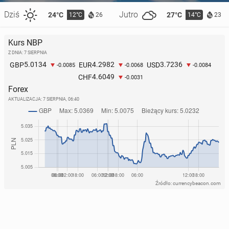
Dziś
Jutro
24°C
27°C
12°C
14°C
26
23
Kurs NBP
Z DNIA: 7 SIERPNIA
5.0134
4.2982
3.7236
GBP
EUR
USD
-0.0085
-0.0068
-0.0084
4.6049
CHF
-0.0031
Forex
AKTUALIZACJA:
7 SIERPNIA, 06:40
Źródło: currencybeacon.com