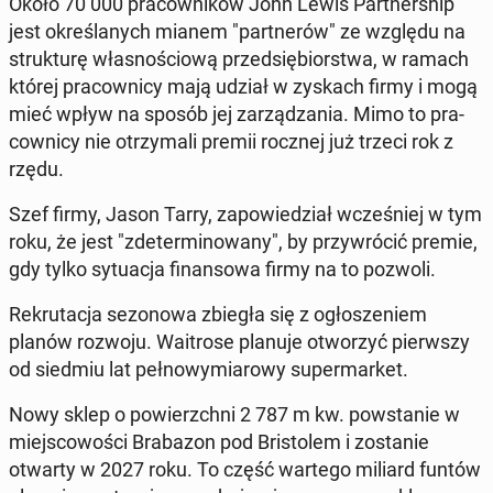
Około 70 000 pra­cow­ni­ków John Lewis Part­ner­ship
jest okre­śla­nych mianem "part­ne­rów" ze względu na
struk­tu­rę wła­sno­ścio­wą przed­się­bior­stwa, w ramach
której pra­cow­ni­cy mają udział w zyskach firmy i mogą
mieć wpływ na sposób jej za­rzą­dza­nia. Mimo to pra­
cow­ni­cy nie otrzy­ma­li premii rocznej już trzeci rok z
rzędu.
Szef firmy, Jason Tarry, za­po­wie­dział wcze­śniej w tym
roku, że jest "zde­ter­mi­no­wa­ny", by przy­wró­cić premie,
gdy tylko sy­tu­acja fi­nan­so­wa firmy na to pozwoli.
Re­kru­ta­cja se­zo­no­wa zbiegła się z ogło­sze­niem
planów rozwoju. Wa­itro­se planuje otwo­rzyć pierw­szy
od siedmiu lat peł­no­wy­mia­ro­wy su­per­mar­ket.
Nowy sklep o po­wierzch­ni 2 787 m kw. po­wsta­nie w
miej­sco­wo­ści Bra­ba­zon pod Bri­sto­lem i zo­sta­nie
otwarty w 2027 roku. To część wartego miliard funtów