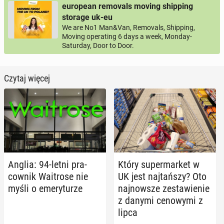
european removals moving shipping
storage uk-eu
We are No1 Man&Van, Removals, Shipping,
Moving operating 6 days a week, Monday-
Saturday, Door to Door.
Czytaj więcej
Anglia: 94-letni pra­
Który su­per­mar­ket w
cow­nik Wa­itro­se nie
UK jest naj­tań­szy? Oto
myśli o eme­ry­tu­rze
naj­now­sze ze­sta­wie­nie
z danymi ce­no­wy­mi z
lipca