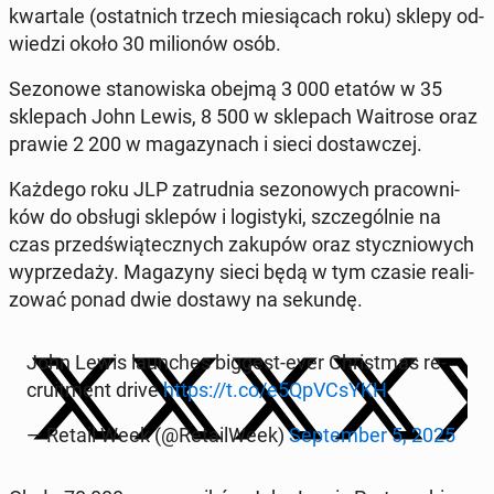
kwar­ta­le (ostat­nich trzech mie­sią­cach roku) sklepy od­
wie­dzi około 30 mi­lio­nów osób.
Se­zo­no­we sta­no­wi­ska obejmą 3 000 etatów w 35
skle­pach John Lewis, 8 500 w skle­pach Wa­itro­se oraz
prawie 2 200 w ma­ga­zy­nach i sieci do­staw­czej.
Każdego roku JLP za­trud­nia se­zo­no­wych pra­cow­ni­
ków do obsługi sklepów i lo­gi­sty­ki, szcze­gól­nie na
czas przed­świą­tecz­nych zakupów oraz stycz­nio­wych
wy­prze­da­ży. Ma­ga­zy­ny sieci będą w tym czasie re­ali­
zo­wać ponad dwie dostawy na sekundę.
John Lewis laun­ches biggest-ever Chri­st­mas re­
cru­it­ment drive
https://t.co/e5QpVC­sYKH
— Retail Week (@Re­ta­il­We­ek)
Sep­tem­ber 5, 2025