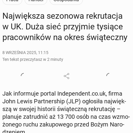
Naj­więk­sza se­zo­no­wa re­kru­ta­cja
w UK. Duża sieć przyj­mie tysiące
pra­cow­ni­ków na okres świą­tecz­ny
8 WRZEŚNIA 2025, 11:15
Ten tekst przeczytasz w 2 minuty
Jak in­for­mu­je portal In­de­pen­dent.co.uk, firma
John Lewis Part­ner­ship (JLP) ogło­si­ła naj­więk­
szą w swojej hi­sto­rii świą­tecz­ną re­kru­ta­cję –
planuje za­trud­nić aż 13 700 osób na czas wzmo­
żo­ne­go ruchu za­ku­po­we­go przed Bożym Na­ro­
dze­niem.