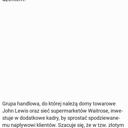
Grupa han­dlo­wa, do której należą domy to­wa­ro­we
John Lewis oraz sieć su­per­mar­ke­tów Wa­itro­se, in­we­
stu­je w do­dat­ko­we kadry, by spro­stać spo­dzie­wa­ne­
mu na­pły­wo­wi klien­tów. Szacuje się, że w tzw. złotym