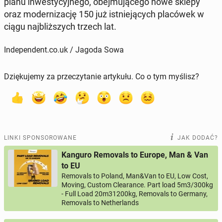
planu in­we­sty­cyj­ne­go, obej­mu­ją­ce­go nowe sklepy
oraz mo­der­ni­za­cję 150 już ist­nie­ją­cych pla­có­wek w
ciągu naj­bliż­szych trzech lat.
Independent.co.uk / Jagoda Sowa
Dziękujemy za przeczytanie artykułu. Co o tym myślisz?
LINKI SPONSOROWANE
JAK DODAĆ?
Kanguro Removals to Europe, Man & Van
to EU
Removals to Poland, Man&Van to EU, Low Cost,
Moving, Custom Clearance. Part load 5m3/300kg
- Full Load 20m31200kg, Removals to Germany,
Removals to Netherlands