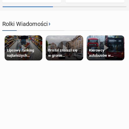
›
Rolki Wiadomości
Lipcowy ranking
Bristol znalazł się
Kierowcy
najtańszych
w gronie
autobusów w
supermarketów
najlepszych
Londynie
kierunków podróży
zapowiadają strajki
na świecie