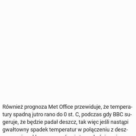
Również pro­gno­za Met Office prze­wi­du­je, że tem­pe­ra­
tu­ry spadną jutro rano do 0 st. C, podczas gdy BBC su­
ge­ru­je, że będzie padał deszcz, tak więc jeśli nastąpi
gwał­tow­ny spadek tem­pe­ra­tur w po­łą­cze­niu z desz­