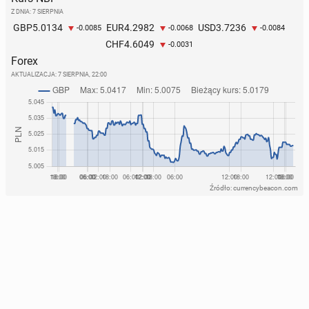
Z DNIA: 7 SIERPNIA
5.0134
4.2982
3.7236
GBP
EUR
USD
-0.0085
-0.0068
-0.0084
4.6049
CHF
-0.0031
Forex
AKTUALIZACJA:
7 SIERPNIA, 22:00
Źródło: currencybeacon.com