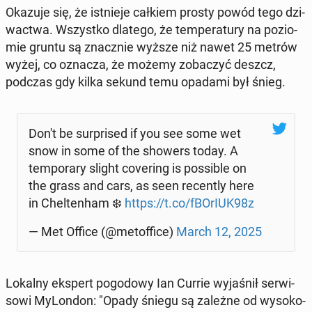
Okazuje się, że ist­nie­je całkiem prosty powód tego dzi­
wac­twa. Wszyst­ko dlatego, że tem­pe­ra­tu­ry na po­zio­
mie gruntu są znacz­nie wyższe niż nawet 25 metrów
wyżej, co oznacza, że możemy zo­ba­czyć deszcz,
podczas gdy kilka sekund temu opadami był śnieg.
Don't be sur­pri­sed if you see some wet
snow in some of the showers today. A
tem­po­ra­ry slight co­ve­ring is po­ssi­ble on
the grass and cars, as seen re­cen­tly here
in Chel­ten­ham ❄️
https://t.co/fBOrIUK98z
— Met Office (@me­tof­fi­ce)
March 12, 2025
Lokalny ekspert po­go­do­wy Ian Currie wy­ja­śnił ser­wi­
so­wi My­Lon­don: "Opady śniegu są zależne od wy­so­ko­