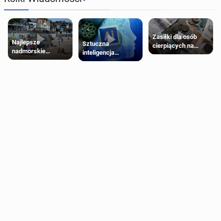
Zasiłki dla osób
Najlepsze
Sztuczna
cierpiących na
nadmorskie
inteligencja
schorzenia
miasteczko blisko
próbowała oszukać
psychiczne
Londynu
człowieka