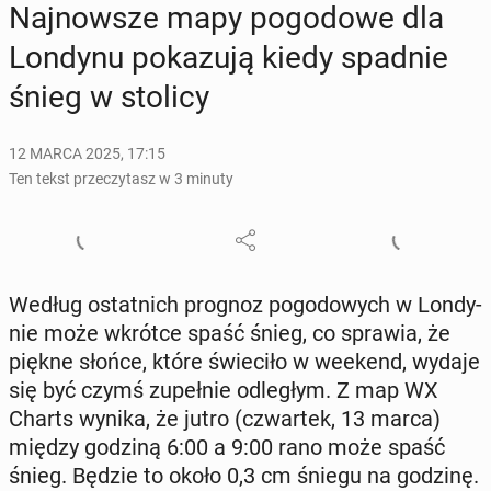
Naj­now­sze mapy po­go­do­we dla
Londynu po­ka­zu­ją kiedy spadnie
śnieg w stolicy
12 MARCA 2025, 17:15
Ten tekst przeczytasz w 3 minuty
Według ostat­nich prognoz po­go­do­wych w Lon­dy­
nie może wkrótce spaść śnieg, co sprawia, że
piękne słońce, które świe­ci­ło w weekend, wydaje
się być czymś zu­peł­nie od­le­głym. Z map WX
Charts wynika, że jutro (czwar­tek, 13 marca)
między godziną 6:00 a 9:00 rano może spaść
śnieg. Będzie to około 0,3 cm śniegu na godzinę.