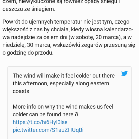
czem, nie­wy­klu­czo­ne są również opady śniegu i
deszczu ze śnie­giem.
Powrót do ujem­nych tem­pe­ra­tur nie jest tym, czego
więk­szość z nas by chciała, kiedy wiosna ka­len­da­rzo­
wa na­dej­dzie za osiem dni (w sobotę, 20 marca), a w
nie­dzie­lę, 30 marca, wska­zów­ki zegarów prze­su­ną się
o godzinę do przodu.
The wind will make it feel colder out there
this after­no­on, espe­cial­ly along eastern
coasts
More info on why the wind makes us feel
colder can be found here ð
https://t.co/hi6Hyl0lse
pic.twitter.com/S1au­ZHU­qBi