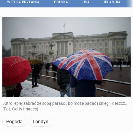
WIELKA BRYTANIA
POLSKA
USA
IRLANDIA
Jutro lepiej zabrać ze sobą parasol, bo może padać i śnieg, i deszcz...
(Fot. Getty Images)
Pogoda
Londyn