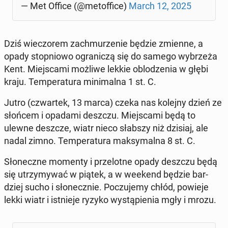
— Met Office (@me­tof­fi­ce)
March 12, 2025
Dziś wie­czo­rem za­chmu­rze­nie będzie zmienne, a
opady stop­nio­wo ogra­ni­czą się do samego wy­brze­ża
Kent. Miej­sca­mi możliwe lekkie ob­lo­dze­nia w głębi
kraju. Tem­pe­ra­tu­ra mi­ni­mal­na 1 st. C.
Jutro (czwar­tek, 13 marca) czeka nas kolejny dzień ze
słońcem i opadami deszczu. Miej­sca­mi będą to
ulewne deszcze, wiatr nieco słabszy niż dzisiaj, ale
nadal zimno. Tem­pe­ra­tu­ra mak­sy­mal­na 8 st. C.
Sło­necz­ne momenty i prze­lot­ne opady deszczu będą
się utrzy­my­wać w piątek, a w weekend będzie bar­
dziej sucho i sło­necz­nie. Po­czu­je­my chłód, powieje
lekki wiatr i ist­nie­je ryzyko wy­stą­pie­nia mgły i mrozu.