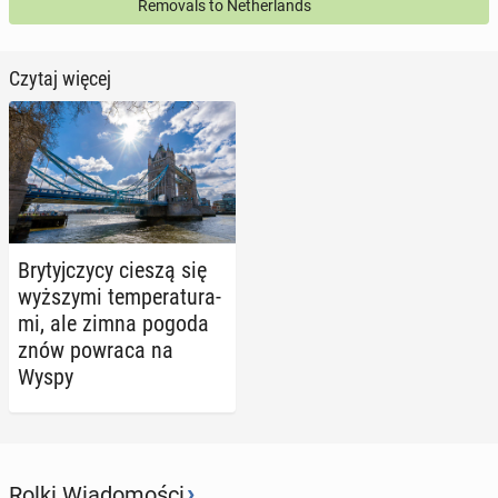
Removals to Netherlands
Czytaj więcej
Bry­tyj­czy­cy cieszą się
wyż­szy­mi tem­pe­ra­tu­ra­
mi, ale zimna pogoda
znów powraca na
Wyspy
›
Rolki Wiadomości