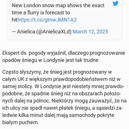
New London snow map shows the exact
time a flurry is fo­re­cast to
hit
https://t.co/gtnwJMN1A3
— Anie­li­ca (@Anie­li­ca­XLd)
March 12, 2025
Ekspert ds. pogody wy­ja­śnił, dla­cze­go pro­gno­zo­wa­nie
opadów śniegu w Lon­dy­nie jest tak trudne
Często sły­szy­my, że śnieg jest pro­gno­zo­wa­ny w
całym UK z więk­szym praw­do­po­do­bień­stwem niż w
samej stolicy. W Lon­dy­nie jest nie­ste­ty mniej praw­do­
po­dob­ne, że spadnie śnieg niż na ob­sza­rach po­ło­żo­
nych dalej na północ. Nie­któ­rzy mogą za­uwa­żyć, że na
ich ulicy nie spadł nawet płatek śniegu, a są­sie­dzi za­
le­d­wie kilka minut dalej mają sa­mo­cho­dy pokryte
białym puchem.