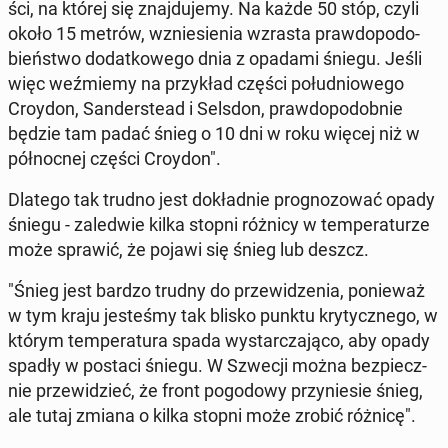
ści, na której się znaj­du­je­my. Na każde 50 stóp, czyli
około 15 metrów, wznie­sie­nia wzrasta praw­do­po­do­
bień­stwo do­dat­ko­we­go dnia z opadami śniegu. Jeśli
więc weź­mie­my na przy­kład części po­łu­dnio­we­go
Croydon, San­der­ste­ad i Selsdon, praw­do­po­dob­nie
będzie tam padać śnieg o 10 dni w roku więcej niż w
pół­noc­nej części Croydon".
Dlatego tak trudno jest do­kład­nie pro­gno­zo­wać opady
śniegu - za­le­d­wie kilka stopni różnicy w tem­pe­ra­tu­rze
może sprawić, że pojawi się śnieg lub deszcz.
"Śnieg jest bardzo trudny do prze­wi­dze­nia, po­nie­waż
w tym kraju je­ste­śmy tak blisko punktu kry­tycz­ne­go, w
którym tem­pe­ra­tu­ra spada wy­star­cza­ją­co, aby opady
spadły w postaci śniegu. W Szwecji można bez­piecz­
nie prze­wi­dzieć, że front po­go­do­wy przy­nie­sie śnieg,
ale tutaj zmiana o kilka stopni może zrobić różnicę".