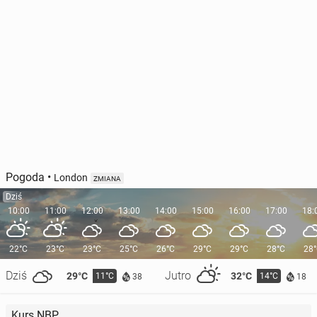
Pogoda
•
London
ZMIANA
Dziś
10:00
11:00
12:00
13:00
14:00
15:00
16:00
17:00
18:
22°C
23°C
23°C
25°C
26°C
29°C
29°C
28°C
28
Dziś
Jutro
29°C
32°C
11°C
14°C
38
18
Kurs NBP