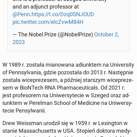
and an adjunct pro­fes­sor at
@Penn
.
https://t.co/Dzq0SNJOUD
pic.twitter.com/elcZvwM84H
— The Nobel Prize (@No­bel­Pri­ze)
October 2,
2023
W 1989 r. została mia­no­wa­na ad­iunk­tem na Uni­ver­si­ty
of Pen­n­sy­lva­nia, gdzie po­zo­sta­ła do 2013 r. Na­stęp­nie
została wi­ce­pre­ze­sem, a później star­szym wi­ce­pre­ze­
sem w BioN­Tech RNA Phar­ma­ceu­ti­cals. Od 2021 r.
jest pro­fe­so­rem na Uni­wer­sy­te­cie w Szeged oraz ad­
iunk­tem w Pe­rel­man School of Me­di­ci­ne na Uni­wer­sy­
te­cie Pen­syl­wa­nii.
Drew We­is­sman urodził się w 1959 r. w Le­xing­ton w
stanie Mas­sa­chu­setts w USA. Stopień doktora me­dy­