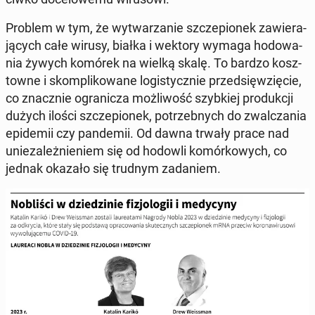
Problem w tym, że wy­twa­rza­nie szcze­pio­nek za­wie­ra­
ją­cych całe wirusy, białka i wektory wymaga ho­do­wa­
nia żywych komórek na wielką skalę. To bardzo kosz­
tow­ne i skom­pli­ko­wa­ne lo­gi­stycz­nie przed­się­wzię­cie,
co znacz­nie ogra­ni­cza moż­li­wość szyb­kiej pro­duk­cji
dużych ilości szcze­pio­nek, po­trzeb­nych do zwal­cza­nia
epi­de­mii czy pan­de­mii. Od dawna trwały prace nad
unie­za­leż­nie­niem się od hodowli ko­mór­ko­wych, co
jednak okazało się trudnym za­da­niem.