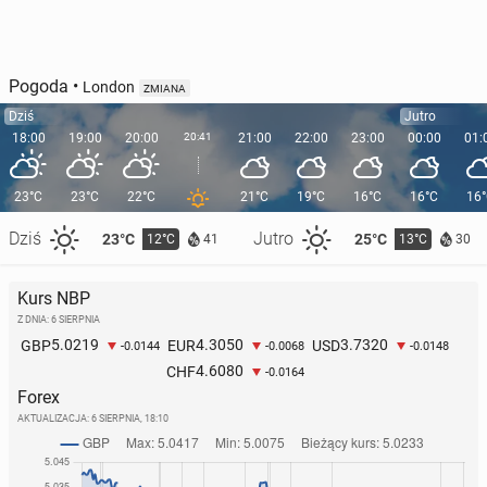
Pogoda
•
London
ZMIANA
Dziś
Jutro
18:00
19:00
20:00
20:41
21:00
22:00
23:00
00:00
01:
23°C
23°C
22°C
21°C
19°C
16°C
16°C
16
Dziś
Jutro
23°C
25°C
12°C
13°C
41
30
Kurs NBP
Z DNIA: 6 SIERPNIA
5.0219
4.3050
3.7320
GBP
EUR
USD
-0.0144
-0.0068
-0.0148
4.6080
CHF
-0.0164
Forex
AKTUALIZACJA:
6 SIERPNIA, 18:10