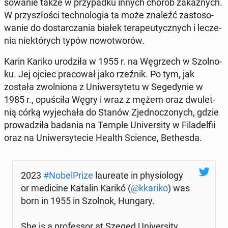
so­wa­nie także w przy­pad­ku innych chorób za­kaź­nych.
W przy­szło­ści tech­no­lo­gia ta może znaleźć za­sto­so­
wa­nie do do­star­cza­nia białek te­ra­peu­tycz­nych i le­cze­
nia nie­któ­rych typów no­wo­two­rów.
Karin Kariko uro­dzi­ła w 1955 r. na Wę­grzech w Szol­no­
ku. Jej ojciec pra­co­wał jako rzeźnik. Po tym, jak
została zwol­nio­na z Uni­wer­sy­te­tu w Se­ge­dy­nie w
1985 r., opu­ści­ła Węgry i wraz z mężem oraz dwu­let­
nią córką wy­je­cha­ła do Stanów Zjed­no­czo­nych, gdzie
pro­wa­dzi­ła badania na Temple Uni­ver­si­ty w Fi­la­del­fii
oraz na Uni­wer­sy­te­cie Health Science, Be­thes­da.
2023
#No­bel­Pri­ze
lau­re­ate in phy­sio­lo­gy
or me­di­ci­ne Katalin Karikó (
@kkariko
) was
born in 1955 in Szolnok, Hungary.
She is a pro­fes­sor at Szeged Uni­ver­si­ty