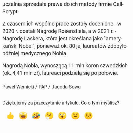
uczel­nia sprze­da­ła prawa do ich metody firmie Cel­l­
Scrypt.
Z czasem ich wspólne prace zostały do­ce­nio­ne - w
2020 r. dostali Nagrodę Ro­sen­stie­la, a w 2021 r. -
Nagrodę Laskera, która jest okre­śla­na jako "ame­ry­
kań­ski Nobel", po­nie­waż ok. 80 jej lau­re­atów zdobyło
później me­dycz­ne­go Nobla.
Nagrodą Nobla, wy­no­szą­cą 11 mln koron szwedz­kich
(ok. 4,41 mln zł), lau­re­aci po­dzie­lą się po połowie.
Paweł Wernicki / PAP / Jagoda Sowa
Dziękujemy za przeczytanie artykułu. Co o tym myślisz?