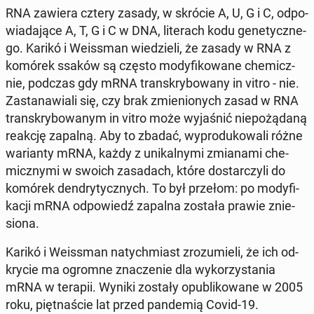
RNA zawiera cztery zasady, w skrócie A, U, G i C, od­po­
wia­da­ją­ce A, T, G i C w DNA, li­te­rach kodu ge­ne­tycz­ne­
go. Karikó i We­is­sman wie­dzie­li, że zasady w RNA z
komórek ssaków są często mo­dy­fi­ko­wa­ne che­micz­
nie, podczas gdy mRNA trans­kry­bo­wa­ny in vitro - nie.
Za­sta­na­wia­li się, czy brak zmie­nio­nych zasad w RNA
trans­kry­bo­wa­nym in vitro może wy­ja­śnić nie­po­żą­da­ną
reakcję zapalną. Aby to zbadać, wy­pro­du­ko­wa­li różne
wa­rian­ty mRNA, każdy z uni­kal­ny­mi zmia­na­mi che­
micz­ny­mi w swoich za­sa­dach, które do­star­czy­li do
komórek den­dry­tycz­nych. To był przełom: po mo­dy­fi­
ka­cji mRNA od­po­wiedź zapalna została prawie znie­
sio­na.
Karikó i We­is­sman na­tych­miast zro­zu­mie­li, że ich od­
kry­cie ma ogromne zna­cze­nie dla wy­ko­rzy­sta­nia
mRNA w terapii. Wyniki zostały opu­bli­ko­wa­ne w 2005
roku, pięt­na­ście lat przed pan­de­mią Covid-19.