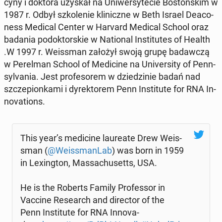
cy­ny i doktora uzyskał na Uni­wer­sy­te­cie Bo­stoń­skim w
1987 r. Odbył szko­le­nie kli­nicz­ne w Beth Israel De­aco­
ness Medical Center w Harvard Medical School oraz
badania po­dok­tor­skie w Na­tio­nal In­sti­tu­tes of Health
.W 1997 r. We­is­sman założył swoją grupę ba­daw­czą
w Pe­rel­man School of Me­di­ci­ne na Uni­ver­si­ty of Pen­n­
sy­lva­nia. Jest pro­fe­so­rem w dzie­dzi­nie badań nad
szcze­pion­ka­mi i dy­rek­to­rem Penn In­sti­tu­te for RNA In­
no­va­tions.
This year’s me­di­ci­ne lau­re­ate Drew We­is­
sman (
@We­is­sman­Lab
) was born in 1959
in Le­xing­ton, Mas­sa­chu­setts, USA.
He is the Roberts Family Pro­fes­sor in
Vaccine Re­se­arch and di­rec­tor of the
Penn In­sti­tu­te for RNA In­no­va­