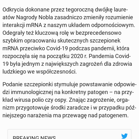
Od­kry­cia do­ko­na­ne przez te­go­rocz­ną dwójkę lau­re­
atów Nagrody Nobla za­sad­ni­czo zmie­ni­ły ro­zu­mie­nie
in­te­rak­cji mRNA z naszym układem od­por­no­ścio­wym.
Ode­gra­ły też klu­czo­wą rolę w bez­pre­ce­den­so­wo
szybkim opra­co­wa­niu sku­tecz­nych szcze­pio­nek
mRNA prze­ciw­ko Covid-19 podczas pan­de­mii, która
roz­po­czę­ła się na po­cząt­ku 2020 r. Pan­de­mia Covid-
19 była jednym z naj­więk­szych za­gro­żeń dla zdrowia
ludz­kie­go we współ­cze­sno­ści.
Podanie szcze­pion­ki sty­mu­lu­je po­wsta­wa­nie od­po­wie­
dzi im­mu­no­lo­gicz­nej na kon­kret­ny patogen – na przy­
kład wirusa polio czy ospy. Znając za­gro­że­nie, or­ga­
nizm przy­go­to­wu­je środki za­rad­cze i w przy­pad­ku póź­
niej­sze­go na­ra­że­nia ma prze­wa­gę nad pa­to­ge­nem.
BRE­AKING NEWS