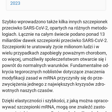
2023
Szybko wpro­wa­dzo­no także kilka innych szcze­pio­nek
prze­ciw­ko SARS-CoV-2, opar­tych na różnych me­to­do­
lo­giach. Łącznie na całym świecie podano ponad 13
mi­liar­dów dawek szcze­pion­ki prze­ciw­ko SARS-CoV-2.
Szcze­pion­ki te ura­to­wa­ły życie mi­lio­nom ludzi i w
wielu przy­pad­kach za­po­bie­gły po­waż­nym cho­ro­bom,
co więcej, umoż­li­wi­ły spo­łe­czeń­stwom otwar­cie się i
powrót do nor­mal­nych wa­run­ków. Fun­da­men­tal­ne od­
kry­cia te­go­rocz­nych no­bli­stów do­ty­czą­ce zna­cze­nia
mo­dy­fi­ka­cji zasad w mRNA przy­czy­ni­ły się do prze­
zwy­cię­że­nia jednego z naj­więk­szych kry­zy­sów zdro­
wot­nych naszych czasów.
Dzięki ela­stycz­no­ści i szyb­ko­ści, z jaką można opra­co­
wy­wać szcze­pion­ki mRNA, mogą one znaleźć za­sto­