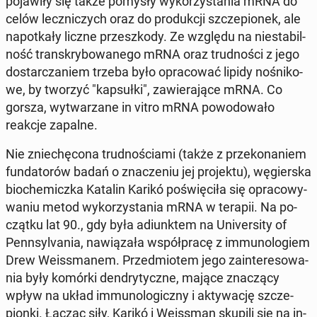
po­ja­wi­ły się także pomysły wy­ko­rzy­sta­nia mRNA do
celów lecz­ni­czych oraz do pro­duk­cji szcze­pio­nek, ale
na­po­tka­ły liczne prze­szko­dy. Ze względu na nie­sta­bil­
ność trans­kry­bo­wa­ne­go mRNA oraz trud­no­ści z jego
do­star­cza­niem trzeba było opra­co­wać lipidy no­śni­ko­
we, by tworzyć "kap­suł­ki", za­wie­ra­ją­ce mRNA. Co
gorsza, wy­twa­rza­ne in vitro mRNA po­wo­do­wa­ło
reakcje zapalne.
Nie znie­chę­co­na trud­no­ścia­mi (także z prze­ko­na­niem
fun­da­to­rów badań o zna­cze­niu jej pro­jek­tu), wę­gier­ska
bio­che­micz­ka Katalin Karikó po­świę­ci­ła się opra­co­wy­
wa­niu metod wy­ko­rzy­sta­nia mRNA w terapii. Na po­
cząt­ku lat 90., gdy była ad­iunk­tem na Uni­ver­si­ty of
Pen­n­sy­lva­nia, na­wią­za­ła współ­pra­cę z im­mu­no­lo­giem
Drew We­is­sma­nem. Przed­mio­tem jego za­in­te­re­so­wa­
nia były komórki den­dry­tycz­ne, mające zna­czą­cy
wpływ na układ im­mu­no­lo­gicz­ny i ak­ty­wa­cję szcze­
pion­ki. Łącząc siły, Karikó i We­is­sman skupili się na in­