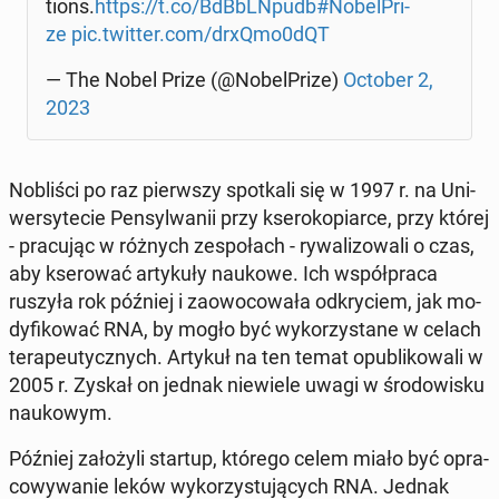
tions.
https://t.co/BdB­bLN­pudb
#No­bel­Pri­
ze
pic.twitter.com/drxQmo0dQT
— The Nobel Prize (@No­bel­Pri­ze)
October 2,
2023
No­bli­ści po raz pierw­szy spo­tka­li się w 1997 r. na Uni­
wer­sy­te­cie Pen­syl­wa­nii przy kse­ro­ko­piar­ce, przy której
- pra­cu­jąc w różnych ze­spo­łach - ry­wa­li­zo­wa­li o czas,
aby kse­ro­wać ar­ty­ku­ły naukowe. Ich współ­pra­ca
ruszyła rok później i za­owo­co­wa­ła od­kry­ciem, jak mo­
dy­fi­ko­wać RNA, by mogło być wy­ko­rzy­sta­ne w celach
te­ra­peu­tycz­nych. Artykuł na ten temat opu­bli­ko­wa­li w
2005 r. Zyskał on jednak nie­wie­le uwagi w śro­do­wi­sku
na­uko­wym.
Później za­ło­ży­li startup, którego celem miało być opra­
co­wy­wa­nie leków wy­ko­rzy­stu­ją­cych RNA. Jednak