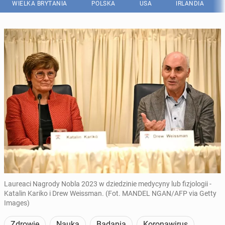
WIELKA BRYTANIA
POLSKA
USA
IRLANDIA
Laureaci Nagrody Nobla 2023 w dziedzinie medycyny lub fizjologii -
Katalin Kariko i Drew Weissman. (Fot. MANDEL NGAN/AFP via Getty
Images)
Zdrowie
Nauka
Badania
Koronawirus