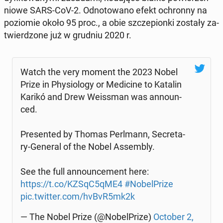
nio­we SARS-CoV-2. Od­no­to­wa­no efekt ochron­ny na
po­zio­mie około 95 proc., a obie szcze­pion­ki zostały za­
twier­dzo­ne już w grudniu 2020 r.
Watch the very moment the 2023 Nobel
Prize in Phy­sio­lo­gy or Me­di­ci­ne to Katalin
Karikó and Drew We­is­sman was an­no­un­
ced.
Pre­sen­ted by Thomas Per­l­mann, Se­cre­ta­
ry-General of the Nobel As­sem­bly.
See the full an­no­un­ce­ment here:
https://t.co/KZSqC5qME4
#No­bel­Pri­ze
pic.twitter.com/hvBvR5mk2k
— The Nobel Prize (@No­bel­Pri­ze)
October 2,