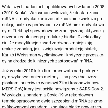
W dal­szych ba­da­niach opu­bli­ko­wa­nych w latach 2008
i 2010 Karikó i We­is­sman wy­ka­za­li, że do­star­cza­nie
mRNA z mo­dy­fi­ka­cja­mi zasad znacz­nie zwięk­sza pro­
duk­cję białka w po­rów­na­niu z mRNA nie­zmo­dy­fi­ko­wa­
nym. Efekt był spo­wo­do­wa­ny zmniej­szo­ną ak­ty­wa­cją
enzymu re­gu­lu­ją­ce­go pro­duk­cję białka. Dzięki od­kry­
ciu, że mo­dy­fi­ka­cje zasad zarówno zmniej­sza­ją
reakcję zapalną, jak i zwięk­sza­ją pro­duk­cję białek,
Karikó i We­is­sman wy­eli­mi­no­wa­li kry­tycz­ne prze­szko­
dy na drodze do kli­nicz­nych za­sto­so­wań mRNA.
Już w roku 2010 kilka firm pra­co­wa­ło nad prak­tycz­
nym wy­ko­rzy­sta­niem metody – na przy­kład szcze­
pion­ka­mi prze­ciw­ko wi­ru­so­wi Zika i ko­ro­na­wi­ru­so­wi
MERS-CoV, który jest ściśle po­wią­za­ny z SARS-CoV-2.
W związku z pan­de­mią Covid-19 w re­kor­do­wym
tempie opra­co­wa­no dwie szcze­pion­ki mRNA ze zmo­
dy­fi­ko­wa­ny­mi za­sa­da­mi, ko­du­ją­ce białko po­wierzch­