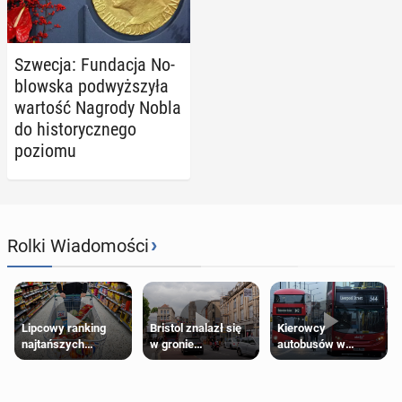
Szwecja: Fun­da­cja No­
blow­ska pod­wyż­szy­ła
wartość Nagrody Nobla
do hi­sto­rycz­ne­go
poziomu
›
Rolki Wiadomości
Lipcowy ranking
Bristol znalazł się
Kierowcy
najtańszych
w gronie
autobusów w
supermarketów
najlepszych
Londynie
kierunków podróży
zapowiadają strajki
na świecie