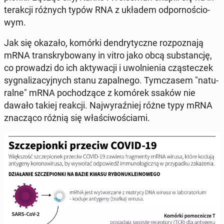
te­rak­cji różnych typów RNA z układem od­por­no­ścio­
wym.
Jak się okazało, komórki den­dry­tycz­ne roz­po­zna­ją
mRNA trans­kry­bo­wa­ny in vitro jako obcą sub­stan­cję,
co pro­wa­dzi do ich ak­ty­wa­cji i uwol­nie­nia czą­ste­czek
sy­gna­li­za­cyj­nych stanu za­pal­ne­go. Tym­cza­sem "na­tu­
ral­ne" mRNA po­cho­dzą­ce z komórek ssaków nie
dawało takiej reakcji. Naj­wy­raź­niej różne typy mRNA
zna­czą­co różnią się wła­ści­wo­ścia­mi.