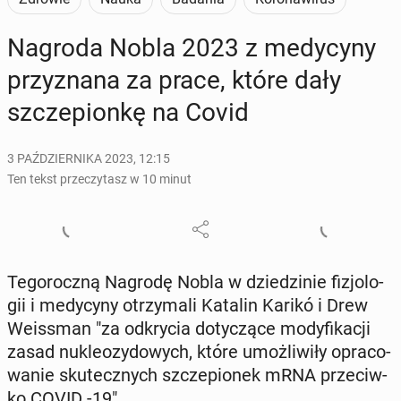
Nagroda Nobla 2023 z me­dy­cy­ny
przy­zna­na za prace, które dały
szcze­pion­kę na Covid
3 PAŹDZIERNIKA 2023, 12:15
Ten tekst przeczytasz w 10 minut
Te­go­rocz­ną Nagrodę Nobla w dzie­dzi­nie fi­zjo­lo­
gii i me­dy­cy­ny otrzy­ma­li Katalin Karikó i Drew
We­is­sman "za od­kry­cia do­ty­czą­ce mo­dy­fi­ka­cji
zasad nu­kle­ozy­do­wych, które umoż­li­wi­ły opra­co­
wa­nie sku­tecz­nych szcze­pio­nek mRNA prze­ciw­
ko COVID -19".