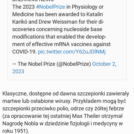
The 2023
#No­bel­Pri­ze
in Phy­sio­lo­gy or
Me­di­ci­ne has been awarded to Katalin
Karikó and Drew We­is­sman for their di­
sco­ve­ries con­cer­ning nuc­le­osi­de base
mo­di­fi­ca­tions that enabled the de­ve­lop­
ment of ef­fec­ti­ve mRNA vac­ci­nes against
COVID-19.
pic.twitter.com/Y62uJDlNMj
— The Nobel Prize (@No­bel­Pri­ze)
October 2,
2023
Kla­sycz­ne, do­stęp­ne od dawna szcze­pion­ki za­wie­ra­ły
martwe lub osła­bio­ne wirusy. Przy­kła­dem mogą być
szcze­pion­ki prze­ciw­ko polio, odrze czy żółtej febrze
(za opra­co­wa­nie tej ostat­niej Max Theiler otrzy­mał
Nagrodę Nobla w dzie­dzi­nie fi­zjo­lo­gii i me­dy­cy­ny w
roku 1951).