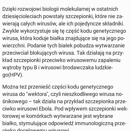
Dzięki roz­wo­jo­wi bio­lo­gii mo­le­ku­lar­nej w ostat­nich
dzie­się­cio­le­ciach po­wsta­ły szcze­pion­ki, które nie za­
wie­ra­ją całych wirusów, ale ich po­je­dyn­cze skład­ni­ki.
Zwykle wy­ko­rzy­stu­je się tę część kodu ge­ne­tycz­ne­go
wirusa, która koduje białka znaj­du­ją­ce się na jego po­
wierzch­ni. Podanie tych białek pobudza wy­twa­rza­nie
prze­ciw­ciał blo­ku­ją­cych wirusa. Tak dzia­ła­ją na przy­
kład szcze­pion­ki prze­ciw­ko wi­ru­so­we­mu za­pa­le­niu
wątroby typu B i wi­ru­so­wi bro­daw­cza­ka ludz­kie­
go(HPV).
Można też prze­nieść części kodu ge­ne­tycz­ne­go
wirusa do "wektora", czyli nie­szko­dli­we­go wirusa no­
śni­ko­we­go – tak działa na przy­kład szcze­pion­ka prze­
ciw­ko wi­ru­so­wi Ebola. Pod wpływem szcze­pion­ki wek­
to­ro­wej w ko­mór­kach wy­twa­rza­ne jest wybrane
białko, sty­mu­lu­ją­ce od­po­wiedź im­mu­no­lo­gicz­ną prze­
ciw­ko do­ce­lo­we­mu wi­ru­so­wi.