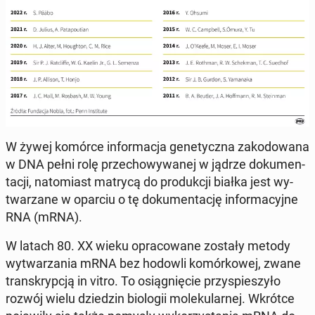
W żywej komórce in­for­ma­cja ge­ne­tycz­na za­ko­do­wa­na
w DNA pełni rolę prze­cho­wy­wa­nej w jądrze do­ku­men­
ta­cji, na­to­miast matrycą do pro­duk­cji białka jest wy­
twa­rza­ne w oparciu o tę do­ku­men­ta­cję in­for­ma­cyj­ne
RNA (mRNA).
W latach 80. XX wieku opra­co­wa­ne zostały metody
wy­twa­rza­nia mRNA bez hodowli ko­mór­ko­wej, zwane
trans­kryp­cją in vitro. To osią­gnię­cie przy­spie­szy­ło
rozwój wielu dzie­dzin bio­lo­gii mo­le­ku­lar­nej. Wkrótce