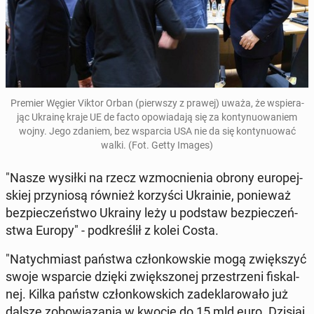
Premier Węgier Viktor Orban (pierw­szy z prawej) uważa, że wspie­ra­
jąc Ukrainę kraje UE de facto opo­wia­da­ją się za kon­ty­nu­owa­niem
wojny. Jego zdaniem, bez wspar­cia USA nie da się kon­ty­nu­ować
walki. (Fot. Getty Images)
"Nasze wysiłki na rzecz wzmoc­nie­nia obrony eu­ro­pej­
skiej przy­nio­są również ko­rzy­ści Ukra­inie, po­nie­waż
bez­pie­czeń­stwo Ukrainy leży u podstaw bez­pie­czeń­
stwa Europy" - pod­kre­ślił z kolei Costa.
"Na­tych­miast państwa człon­kow­skie mogą zwięk­szyć
swoje wspar­cie dzięki zwięk­szo­nej prze­strze­ni fi­skal­
nej. Kilka państw człon­kow­skich za­de­kla­ro­wa­ło już
dalsze zo­bo­wią­za­nia w kwocie do 15 mld euro. Dzisiaj