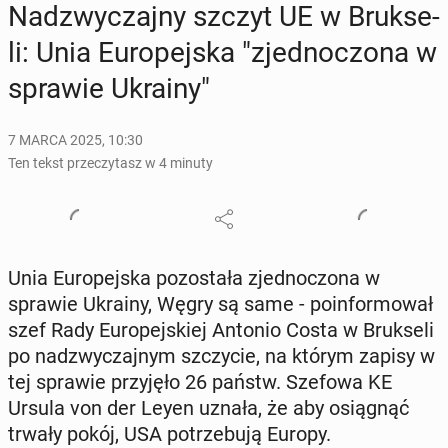
Nad­zwy­czaj­ny szczyt UE w Bruk­se­
li: Unia Eu­ro­pej­ska "zjed­no­czo­na w
sprawie Ukrainy"
7 MARCA 2025, 10:30
Ten tekst przeczytasz w 4 minuty
Unia Eu­ro­pej­ska po­zo­sta­ła zjed­no­czo­na w
sprawie Ukrainy, Węgry są same - po­in­for­mo­wał
szef Rady Eu­ro­pej­skiej Antonio Costa w Bruk­se­li
po nad­zwy­czaj­nym szczy­cie, na którym zapisy w
tej sprawie przy­ję­ło 26 państw. Szefowa KE
Ursula von der Leyen uznała, że aby osią­gnąć
trwały pokój, USA po­trze­bu­ją Europy.