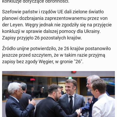
kon­klu­zje do­ty­czą­ce obron­no­ści.
Sze­fo­wie państw i rządów UE dali zielone światło
planowi do­zbra­ja­nia za­pre­zen­to­wa­ne­mu przez von
der Leyen. Węgry jednak nie zgo­dzi­ły się na przy­ję­cie
kon­klu­zji w sprawie dalszej pomocy dla Ukrainy.
Zapisy przy­ję­ło 26 po­zo­sta­łych krajów.
Źródło unijne po­twier­dzi­ło, że 26 krajów po­sta­no­wi­ło
jeszcze przed szczy­tem, że w takim razie przyjmą
zapisy bez zgody Węgier, w gronie "26".