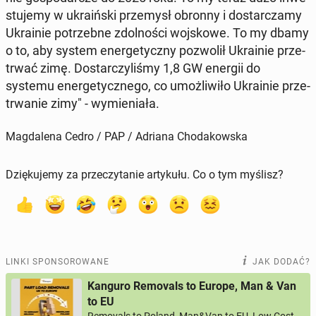
stu­je­my w ukra­iń­ski prze­mysł obronny i do­star­cza­my
Ukra­inie po­trzeb­ne zdol­no­ści woj­sko­we. To my dbamy
o to, aby system ener­ge­tycz­ny po­zwo­lił Ukra­inie prze­
trwać zimę. Do­star­czy­li­śmy 1,8 GW energii do
systemu ener­ge­tycz­ne­go, co umoż­li­wi­ło Ukra­inie prze­
trwa­nie zimy" - wy­mie­nia­ła.
Magdalena Cedro / PAP / Adriana Chodakowska
Dziękujemy za przeczytanie artykułu. Co o tym myślisz?
LINKI SPONSOROWANE
JAK DODAĆ?
Kanguro Removals to Europe, Man & Van
to EU