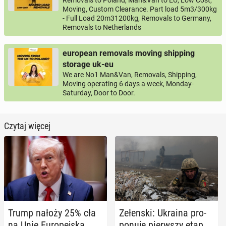
Removals to Poland, Man&Van to EU, Low Cost,
Moving, Custom Clearance. Part load 5m3/300kg
- Full Load 20m31200kg, Removals to Germany,
Removals to Netherlands
european removals moving shipping
storage uk-eu
We are No1 Man&Van, Removals, Shipping,
Moving operating 6 days a week, Monday-
Saturday, Door to Door.
Czytaj więcej
Trump nałoży 25% cła
Ze­łen­ski: Ukraina pro­
na Unię Eu­ro­pej­ską,
po­nu­je pierw­szy etap