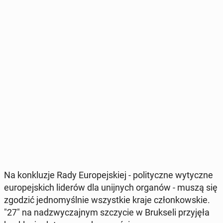
Na kon­klu­zje Rady Eu­ro­pej­skiej - po­li­tycz­ne wy­tycz­ne
eu­ro­pej­skich liderów dla unij­nych organów - muszą się
zgodzić jed­no­myśl­nie wszyst­kie kraje człon­kow­skie.
"27" na nad­zwy­czaj­nym szczy­cie w Bruk­se­li przy­ję­ła