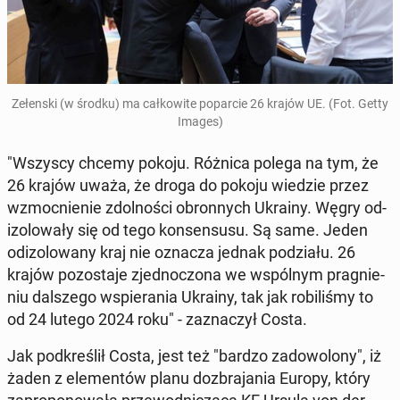
Ze­łen­ski (w środku) ma cał­ko­wi­te po­par­cie 26 krajów UE. (Fot. Getty
Images)
"Wszyscy chcemy pokoju. Różnica polega na tym, że
26 krajów uważa, że droga do pokoju wiedzie przez
wzmoc­nie­nie zdol­no­ści obron­nych Ukrainy. Węgry od­
izo­lo­wa­ły się od tego kon­sen­su­su. Są same. Jeden
od­izo­lo­wa­ny kraj nie oznacza jednak po­dzia­łu. 26
krajów po­zo­sta­je zjed­no­czo­na we wspól­nym pra­gnie­
niu dal­sze­go wspie­ra­nia Ukrainy, tak jak ro­bi­li­śmy to
od 24 lutego 2024 roku" - za­zna­czył Costa.
Jak pod­kre­ślił Costa, jest też "bardzo za­do­wo­lo­ny", iż
żaden z ele­men­tów planu do­zbra­ja­nia Europy, który