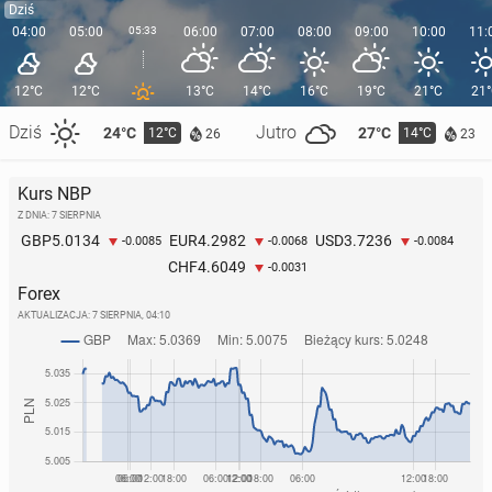
Dziś
04:00
05:00
05:33
06:00
07:00
08:00
09:00
10:00
11:
12°C
12°C
13°C
14°C
16°C
19°C
21°C
21
Dziś
Jutro
24°C
27°C
12°C
14°C
26
23
Kurs NBP
Z DNIA: 7 SIERPNIA
5.0134
4.2982
3.7236
GBP
EUR
USD
-0.0085
-0.0068
-0.0084
4.6049
CHF
-0.0031
Forex
AKTUALIZACJA:
7 SIERPNIA, 04:10