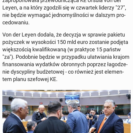
za­pro­po­no­wa­ła prze­wod­ni­czą­ca KE Ursula von der
Leyen, a na który zgo­dzi­li się w czwar­tek liderzy "27",
nie będzie wymagać jed­no­myśl­no­ści w dalszym pro­
ce­do­wa­niu.
Von der Leyen dodała, że decyzja w sprawie pakietu
po­ży­czek w wy­so­ko­ści 150 mld euro zo­sta­nie podjęta
więk­szo­ścią kwa­li­fi­ko­wa­ną (w prak­ty­ce 15 państw
"za"). Po­dob­nie będzie w przy­pad­ku uła­twia­nia krajom
fi­nan­so­wa­nia wy­dat­ków obron­nych poprzez ła­go­dze­
nie dys­cy­pli­ny bu­dże­to­wej - co również jest ele­men­
tem planu sze­fo­wej KE.