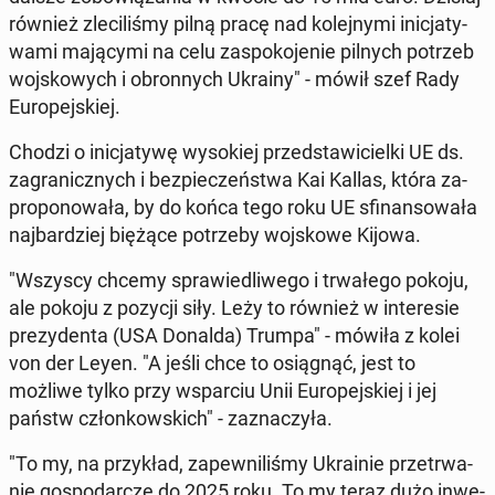
również zle­ci­li­śmy pilną pracę nad ko­lej­ny­mi ini­cja­ty­
wa­mi ma­ją­cy­mi na celu za­spo­ko­je­nie pilnych potrzeb
woj­sko­wych i obron­nych Ukrainy" - mówił szef Rady
Eu­ro­pej­skiej.
Chodzi o ini­cja­ty­wę wy­so­kiej przed­sta­wi­ciel­ki UE ds.
za­gra­nicz­nych i bez­pie­czeń­stwa Kai Kallas, która za­
pro­po­no­wa­ła, by do końca tego roku UE sfi­nan­so­wa­ła
naj­bar­dziej biężące po­trze­by woj­sko­we Kijowa.
"Wszyscy chcemy spra­wie­dli­we­go i trwa­łe­go pokoju,
ale pokoju z pozycji siły. Leży to również w in­te­re­sie
pre­zy­den­ta (USA Donalda) Trumpa" - mówiła z kolei
von der Leyen. "A jeśli chce to osią­gnąć, jest to
możliwe tylko przy wspar­ciu Unii Eu­ro­pej­skiej i jej
państw człon­kow­skich" - za­zna­czy­ła.
"To my, na przy­kład, za­pew­ni­li­śmy Ukra­inie prze­trwa­
nie go­spo­dar­cze do 2025 roku. To my teraz dużo in­we­