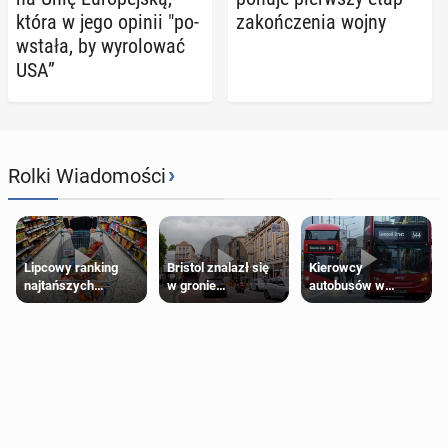
która w jego opinii "po­
za­koń­cze­nia wojny
wsta­ła, by wy­ro­lo­wać
USA”
›
Rolki Wiadomości
Lipcowy ranking
Bristol znalazł się
Kierowcy
najtańszych
w gronie
autobusów w
supermarketów
najlepszych
Londynie
kierunków podróży
zapowiadają strajki
na świecie