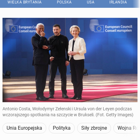
WIELKA BRYTANIA
POLSKA
USA
IRLANDIA
Antonio Costa, Wołodymyr Zełenski i Ursula von der Leyen podczas
wczorajszego spotkania na szczycie w Brukseli. (Fot. Getty Images)
Unia Europejska
Polityka
Siły zbrojne
Wojna Ros