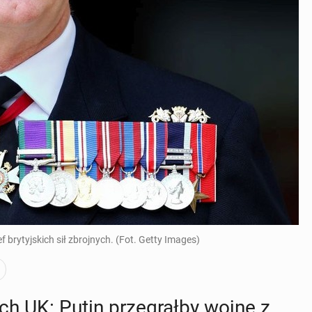
 brytyjskich sił zbrojnych. (Fot. Getty Images)
ch UK: Putin prze­grał­by wojnę z