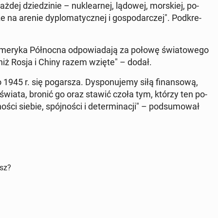
ej dzie­dzi­nie – nu­kle­ar­nej, lądowej, mor­skiej, po­
że na arenie dy­plo­ma­tycz­nej i go­spo­dar­czej". Pod­kre­
Ameryka Pół­noc­na od­po­wia­da­ją za połowę świa­to­we­go
iż Rosja i Chiny razem wzięte" – dodał.
945 r. się po­gar­sza. Dys­po­nu­je­my siłą fi­nan­so­wą,
ą­dek świata, bronić go oraz stawić czoła tym, którzy ten po­
­ści siebie, spój­no­ści i de­ter­mi­na­cji" – pod­su­mo­wał
isz?