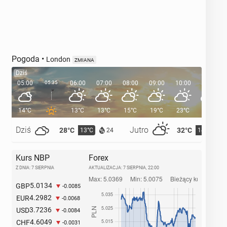
Pogoda
•
London
ZMIANA
Dziś
05:00
05:35
06:00
07:00
08:00
09:00
10:00
11:00
14°C
13°C
13°C
15°C
19°C
23°C
25°C
Dziś
Jutro
28°C
32°C
13°C
14°C
24
Kurs NBP
Forex
Z DNIA: 7 SIERPNIA
AKTUALIZACJA:
7 SIERPNIA, 22:00
5.0134
GBP
-0.0085
4.2982
EUR
-0.0068
3.7236
USD
-0.0084
4.6049
CHF
-0.0031