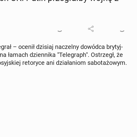
rał – ocenił dzisiaj na­czel­ny dowódca bry­tyj­
na łamach dzien­ni­ka "Te­le­graph". Ostrzegł, że
yj­skiej re­to­ry­ce ani dzia­ła­niom sa­bo­ta­żo­wym.