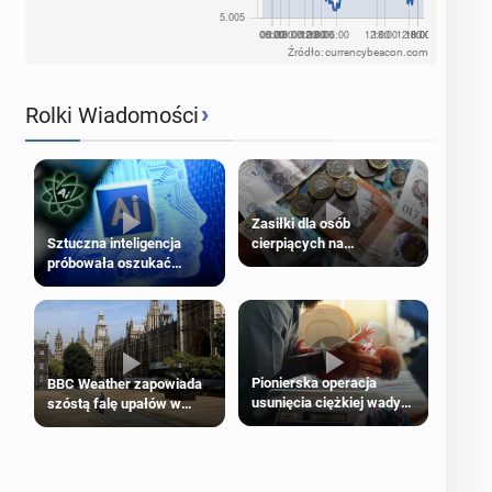
Źródło: currencybeacon.com
›
Rolki Wiadomości
Zasiłki dla osób
cierpiących na
Sztuczna inteligencja
schorzenia psychiczne
próbowała oszukać
człowieka
Pionierska operacja
BBC Weather zapowiada
usunięcia ciężkiej wady
szóstą falę upałów w
wrodzonej płodu w łonie
Londynie
matki