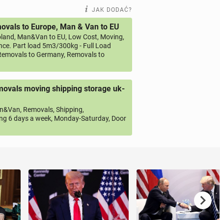
JAK DODAĆ?
vals to Europe, Man & Van to EU
land, Man&Van to EU, Low Cost, Moving,
ce. Part load 5m3/300kg - Full Load
emovals to Germany, Removals to
ovals moving shipping storage uk-
&Van, Removals, Shipping,
ng 6 days a week, Monday-Saturday, Door