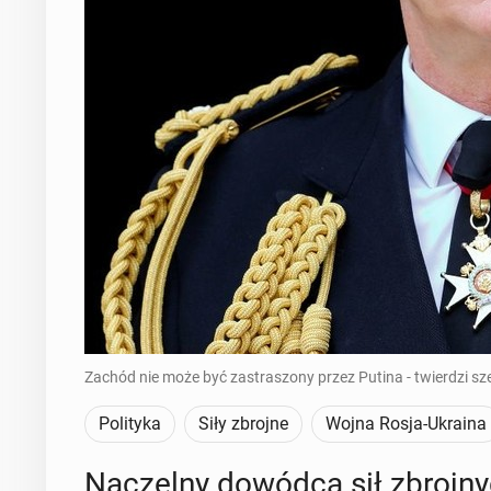
Zachód nie może być zastraszony przez Putina - twierdzi szef
Polityka
Siły zbrojne
Wojna Rosja-Ukraina
Na­czel­ny dowódca sił zbroj­ny