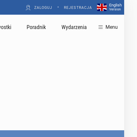
English
•
ZALOGUJ
REJESTRACJA
Version
ostki
Poradnik
Wydarzenia
Menu