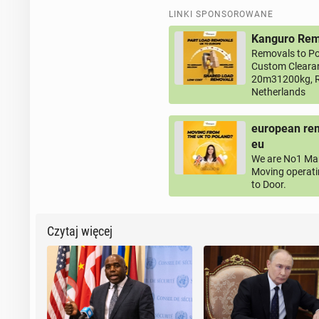
LINKI SPONSOROWANE
Kanguro Remo
Removals to Po
Custom Clearan
20m31200kg, R
Netherlands
european rem
eu
We are No1 Man
Moving operati
to Door.
Czytaj więcej