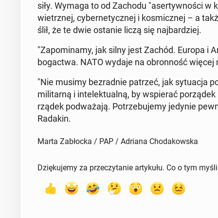
siły. Wymaga to od Zachodu "aser­tyw­no­ści w każd
wietrz­nej, cy­ber­ne­tycz­nej i ko­smicz­nej – a tak
ślił, że te dwie ostanie liczą się naj­bar­dziej.
"Za­po­mi­na­my, jak silny jest Zachód. Europa i 
bo­gac­twa. NATO wydaje na obron­ność więcej n
"Nie musimy bez­rad­nie patrzeć, jak sy­tu­acja po 1
mi­li­tar­ną i in­te­lek­tu­al­ną, by wspie­rać po­rz
rzą­dek pod­wa­ża­ją. Po­trze­bu­je­my jedynie pew­no
Radakin.
Marta Zabłocka / PAP / Adriana Chodakowska
Dziękujemy za przeczytanie artykułu. Co o tym myśl