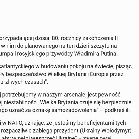
rzy­pa­da­ją­cej dzisiaj 80. rocz­ni­cy za­koń­cze­nia II
ię w nim do pla­no­wa­ne­go na ten dzień szczytu na
pa i ro­syj­skie­go przy­wód­cy Wła­di­mi­ra Putina.
­atlan­tyc­kie­go w bu­do­wa­niu pokoju na świecie, pisząc,
 bez­pie­czeń­stwo Wiel­kiej Bry­ta­nii i Europie przez
urz­li­wych czasach".
 po­trze­bu­je­my w naszym ar­se­na­le, jest pewność
nie­sta­bil­no­ści, Wielka Bry­ta­nia czuje się bez­piecz­nie.
o uznać za oznakę sa­mo­za­do­wo­le­nia" – pod­kre­ślił.
 NATO, uznając, że je­ste­śmy be­ne­fi­cjen­ta­mi tych
roz­pacz­li­wie zabiega pre­zy­dent (Ukrainy Wo­ło­dy­myr)
ć, aby w pełni wes­przeć Ukrainę" – za­ape­lo­wał