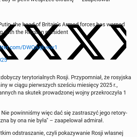
 Putin, the head of Britain’s Armed forces has warned
with the Russian pre­si­dent
witter.com/DWQA­qkvew1
025
­by­czy te­ry­to­rial­nych Rosji. Przy­po­mniał, że ro­syj­ska
ainy w ciągu pierw­szych sześciu mie­się­cy 2025 r.,
 rannych na skutek pro­wa­dzo­nej wojny prze­kro­czy­ła 1
Nie po­win­ni­śmy więc dać się za­stra­szyć jego re­to­ry­
licz­na by ona nie była" – za­ape­lo­wał admirał.
kim od­stra­sza­nie, czyli po­ka­zy­wa­nie Rosji własnej