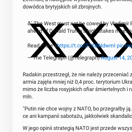
dowódca bry­tyj­skich sił zbroj­nych.
ð´ The West must not be cowed by Vla­di­mir
ahead of Donald Trump’s high-stakes meeting 
Read more ⬇️
https://t.co/Z7X8iNdwmI
pic.t
— The Te­le­graph (@Te­le­graph)
August 14, 2
Radakin prze­strzegł, że nie należy prze­ce­niać zdo
armia zajęła mniej niż 0,4 proc. te­ry­to­rium Ukr
mimo że liczba ro­syj­skich ofiar śmier­tel­nych i
mln.
"Putin nie chce wojny z NATO, bo prze­grał­by ją. 
ce ani kam­pa­nii sa­bo­ta­żu, jak­kol­wiek skan­da­
W jego opinii stra­te­gią NATO jest przede wszyst­