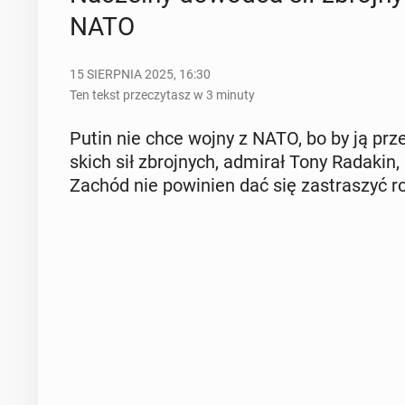
NATO
15 SIERPNIA 2025, 16:30
Ten tekst przeczytasz w 3 minuty
Putin nie chce wojny z NATO, bo by ją prze­g
skich sił zbroj­nych, admirał Tony Radakin, 
Zachód nie po­wi­nien dać się za­stra­szyć ro­s