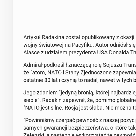
Artykuł Ra­da­ki­na został opu­bli­ko­wa­ny z okazji p
wojny świa­to­wej na Pa­cy­fi­ku. Autor odniósł s
Alasce z udzia­łem pre­zy­den­ta USA Donalda Trum
Admirał pod­kre­ślił zna­czą­cą rolę Sojuszu Trans
że "atom, NATO i Stany Zjed­no­czo­ne za­pew­nia­ły
ostat­nie 80 lat i czynią to nadal, nawet w tych b
Jego zdaniem "jedyną bronią, której naj­bar­dziej
siebie". Radakin za­pew­nił, że, pomimo glo­bal­nej 
"NATO jest silne. Rosja jest słaba. Nie można teg
"Po­win­ni­śmy czerpać pewność z naszej pozycji w
samych gwa­ran­cji bez­pie­czeń­stwa, o które tak 
Ze­łen­ski, a na­stęp­nie wy­ko­rzy­stać tę pewnoś