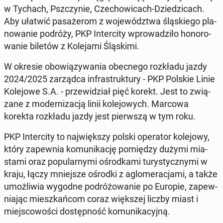
w Tychach, Psz­czy­nie, Cze­cho­wi­cach-Dzie­dzi­cach.
Aby ułatwić pa­sa­że­rom z wo­je­wódz­twa ślą­skie­go pla­
no­wa­nie podróży, PKP In­ter­ci­ty wpro­wa­dzi­ło ho­no­ro­
wa­nie biletów z Ko­le­ja­mi Ślą­ski­mi.
W okresie obo­wią­zy­wa­nia obec­ne­go roz­kła­du jazdy
2024/2025 za­rząd­ca in­fra­struk­tu­ry - PKP Polskie Linie
Ko­le­jo­we S.A. - prze­wi­dział pięć korekt. Jest to zwią­
za­ne z mo­der­ni­za­cją linii ko­le­jo­wych. Marcowa
korekta roz­kła­du jazdy jest pierw­szą w tym roku.
PKP In­ter­ci­ty to naj­więk­szy polski ope­ra­tor ko­le­jo­wy,
który za­pew­nia ko­mu­ni­ka­cję po­mię­dzy dużymi mia­
sta­mi oraz po­pu­lar­ny­mi ośrod­ka­mi tu­ry­stycz­ny­mi w
kraju, łączy mniej­sze ośrodki z aglo­me­ra­cja­mi, a także
umoż­li­wia wygodne po­dró­żo­wa­nie po Europie, za­pew­
nia­jąc miesz­kań­com coraz więk­szej liczby miast i
miej­sco­wo­ści do­stęp­ność ko­mu­ni­ka­cyj­ną.