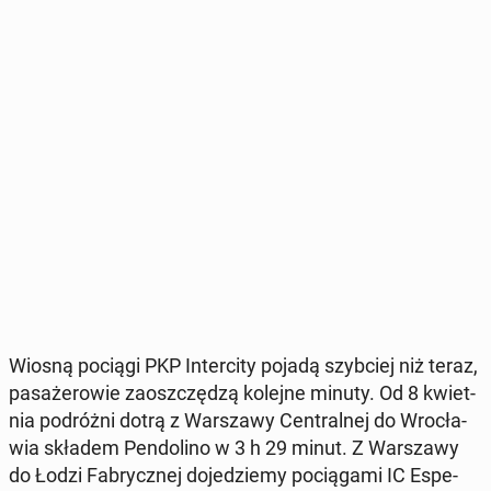
Wiosną pociągi PKP In­ter­ci­ty pojadą szyb­ciej niż teraz,
pa­sa­że­ro­wie za­osz­czę­dzą kolejne minuty. Od 8 kwiet­
nia po­dróż­ni dotrą z War­sza­wy Cen­tral­nej do Wro­cła­
wia składem Pen­do­li­no w 3 h 29 minut. Z War­sza­wy
do Łodzi Fa­brycz­nej do­je­dzie­my po­cią­ga­mi IC Espe­