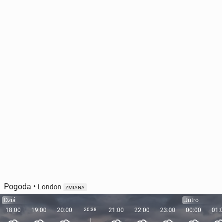
Pogoda
•
London
ZMIANA
Dziś
Jutro
18:00
19:00
20:00
20:38
21:00
22:00
23:00
00:00
01: