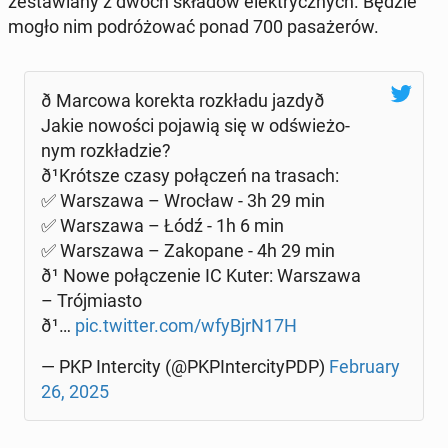
ze­sta­wia­ny z dwóch składów elek­trycz­nych. Będzie
mogło nim po­dró­żo­wać ponad 700 pa­sa­że­rów.
ð Marcowa korekta roz­kła­du jaz­dy­ð
Jakie nowości pojawią się w od­świe­żo­
nym roz­kła­dzie?
ð¹Krót­sze czasy po­łą­czeń na trasach:
✅ War­sza­wa – Wrocław - 3h 29 min
✅ War­sza­wa – Łódź - 1h 6 min
✅ War­sza­wa – Za­ko­pa­ne - 4h 29 min
ð¹ Nowe po­łą­cze­nie IC Kuter: War­sza­wa
– Trój­mia­sto
ð¹…
pic.twitter.com/wfyBjrN17H
— PKP In­ter­ci­ty (@PKPIn­ter­ci­tyPDP)
Fe­bru­ary
26, 2025