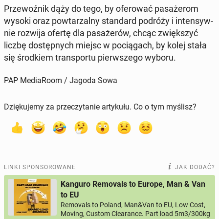
Prze­woź­nik dąży do tego, by ofe­ro­wać pa­sa­że­rom
wysoki oraz po­wta­rzal­ny stan­dard podróży i in­ten­syw­
nie rozwija ofertę dla pa­sa­że­rów, chcąc zwięk­szyć
liczbę do­stęp­nych miejsc w po­cią­gach, by kolej stała
się środ­kiem trans­por­tu pierw­sze­go wyboru.
PAP MediaRoom / Jagoda Sowa
Dziękujemy za przeczytanie artykułu. Co o tym myślisz?
LINKI SPONSOROWANE
JAK DODAĆ?
Kanguro Removals to Europe, Man & Van
to EU
Removals to Poland, Man&Van to EU, Low Cost,
Moving, Custom Clearance. Part load 5m3/300kg