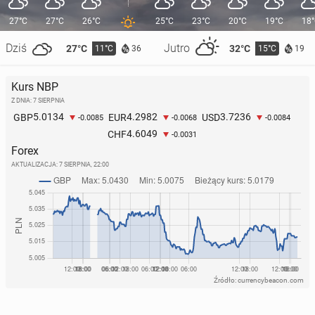
27°C
27°C
26°C
25°C
23°C
20°C
19°C
18
Dziś
Jutro
27°C
32°C
11°C
15°C
36
19
Kurs NBP
Z DNIA: 7 SIERPNIA
5.0134
4.2982
3.7236
GBP
EUR
USD
-0.0085
-0.0068
-0.0084
4.6049
CHF
-0.0031
Forex
AKTUALIZACJA:
7 SIERPNIA, 22:00
Źródło: currencybeacon.com