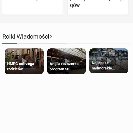
gów
›
Rolki Wiadomości
Najlepsze
HMRC ostrzega
Anglia rozszerza
nadmorskie
rodziców
program 50-
miasteczko blisko
pobierających Child
procentowych
Londynu
Benefit. Mogą być
zniżek kolejowych
zobowiązani do
na 18-latków
zwrotu zasiłku