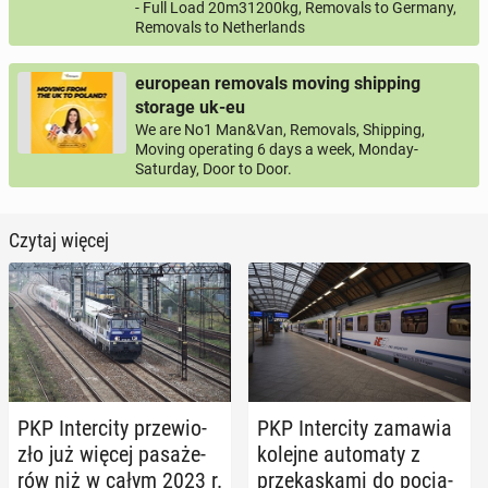
- Full Load 20m31200kg, Removals to Germany,
Removals to Netherlands
european removals moving shipping
storage uk-eu
We are No1 Man&Van, Removals, Shipping,
Moving operating 6 days a week, Monday-
Saturday, Door to Door.
Czytaj więcej
PKP In­ter­ci­ty prze­wio­
PKP In­ter­ci­ty zamawia
zło już więcej pa­sa­że­
kolejne au­to­ma­ty z
rów niż w całym 2023 r.
prze­ką­ska­mi do po­cią­