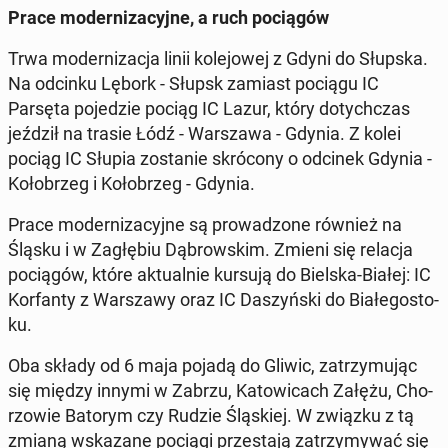
Prace mo­der­ni­za­cyj­ne, a ruch po­cią­gów
Trwa mo­der­ni­za­cja linii ko­le­jo­wej z Gdyni do Słupska.
Na odcinku Lębork - Słupsk zamiast pociągu IC
Parsęta po­je­dzie pociąg IC Lazur, który do­tych­czas
jeździł na trasie Łódź - War­sza­wa - Gdynia. Z kolei
pociąg IC Słupia zo­sta­nie skró­co­ny o odcinek Gdynia -
Ko­ło­brzeg i Ko­ło­brzeg - Gdynia.
Prace mo­der­ni­za­cyj­ne są pro­wa­dzo­ne również na
Śląsku i w Za­głę­biu Dą­brow­skim. Zmieni się relacja
po­cią­gów, które ak­tu­al­nie kursują do Bielska-Białej: IC
Kor­fan­ty z War­sza­wy oraz IC Da­szyń­ski do Bia­łe­go­sto­
ku.
Oba składy od 6 maja pojadą do Gliwic, za­trzy­mu­jąc
się między innymi w Zabrzu, Ka­to­wi­cach Załężu, Cho­
rzo­wie Batorym czy Rudzie Ślą­skiej. W związku z tą
zmianą wska­za­ne pociągi prze­sta­ją za­trzy­my­wać się