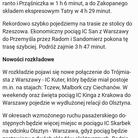
ran­to i Przą­śnicz­ka w 1 h 6 minut, a do Za­ko­pa­ne­go
składem eks­pre­so­wym Tatry w 4 h 29 minut.
Re­kor­do­wo szybko po­je­dzie­my na trasie ze stolicy do
Rze­szo­wa. Eko­no­micz­ny pociąg IC San z War­sza­wy
do Prze­my­śla przez Radom i San­do­mierz pokona tę
trasę szyb­ciej. Podróż zajmie 3 h 47 minut.
Nowości roz­kła­do­we
W roz­kła­dzie pojawi się nowe po­łą­cze­nie do Trój­mia­
sta z War­sza­wy - IC Kuter, który będzie miał postoje
m.in. na stajach: Tczew, Malbork czy Cie­cha­nów. W
week­en­dy oraz święta pociąg IC Kinga z Krakowa do
War­sza­wy po­je­dzie w wy­dłu­żo­nej relacji do Olsz­ty­na.
W okre­sach wzmo­żo­ne­go ruchu pa­sa­żer­skie­go do­
stęp­nych będzie więcej miejsc w pociągu IC Skarbek
na odcinku Olsztyn - War­sza­wa, gdyż pociąg będzie