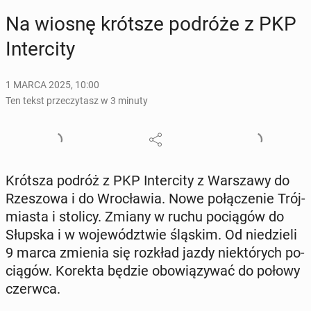
Na wiosnę krótsze podróże z PKP
In­ter­ci­ty
1 MARCA 2025, 10:00
Ten tekst przeczytasz w 3 minuty
Krótsza podróż z PKP In­ter­ci­ty z War­sza­wy do
Rze­szo­wa i do Wro­cła­wia. Nowe po­łą­cze­nie Trój­
mia­sta i stolicy. Zmiany w ruchu po­cią­gów do
Słupska i w wo­je­wódz­twie śląskim. Od nie­dzie­li
9 marca zmienia się rozkład jazdy nie­któ­rych po­
cią­gów. Korekta będzie obo­wią­zy­wać do połowy
czerwca.