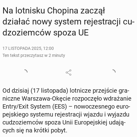
Na lot­ni­sku Chopina zaczął
działać nowy system re­je­stra­cji cu­
dzo­ziem­ców spoza UE
17 LISTOPADA 2025, 12:00
Ten tekst przeczytasz w 2 minuty
Od dzisiaj (17 li­sto­pa­da) lot­ni­cze przej­ście gra­
nicz­ne War­sza­wa-Okęcie roz­po­czę­ło wdra­ża­nie
Entry/Exit System (EES) – no­wo­cze­sne­go eu­ro­
pej­skie­go systemu re­je­stra­cji wjazdu i wyjazdu
cu­dzo­ziem­ców spoza Unii Eu­ro­pej­skiej uda­ją­
cych się na krótki pobyt.