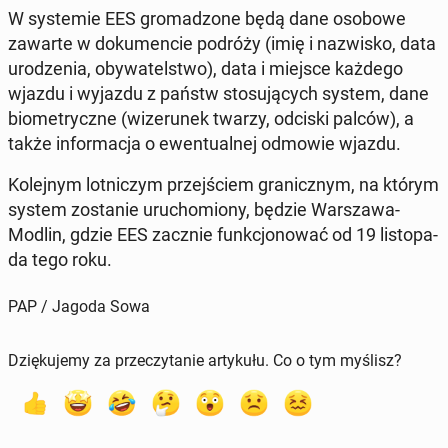
W sys­te­mie EES gro­ma­dzo­ne będą dane osobowe
zawarte w do­ku­men­cie podróży (imię i na­zwi­sko, data
uro­dze­nia, oby­wa­tel­stwo), data i miejsce każdego
wjazdu i wyjazdu z państw sto­su­ją­cych system, dane
bio­me­trycz­ne (wi­ze­ru­nek twarzy, odciski palców), a
także in­for­ma­cja o ewen­tu­al­nej odmowie wjazdu.
Ko­lej­nym lot­ni­czym przej­ściem gra­nicz­nym, na którym
system zo­sta­nie uru­cho­mio­ny, będzie War­sza­wa-
Modlin, gdzie EES zacznie funk­cjo­no­wać od 19 li­sto­pa­
da tego roku.
PAP / Jagoda Sowa
Dziękujemy za przeczytanie artykułu. Co o tym myślisz?