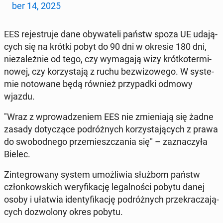
ber 14, 2025
EES re­je­stru­je dane oby­wa­te­li państw spoza UE uda­ją­
cych się na krótki pobyt do 90 dni w okresie 180 dni,
nie­za­leż­nie od tego, czy wy­ma­ga­ją wizy krót­ko­ter­mi­
no­wej, czy ko­rzy­sta­ją z ruchu bez­wi­zo­we­go. W sys­te­
mie no­to­wa­ne będą również przy­pad­ki odmowy
wjazdu.
"Wraz z wpro­wa­dze­niem EES nie zmie­nia­ją się żadne
zasady do­ty­czą­ce po­dróż­nych ko­rzy­sta­ją­cych z prawa
do swo­bod­ne­go prze­miesz­cza­nia się" – za­zna­czy­ła
Bielec.
Zin­te­gro­wa­ny system umoż­li­wia służbom państw
człon­kow­skich we­ry­fi­ka­cję le­gal­no­ści pobytu danej
osoby i ułatwia iden­ty­fi­ka­cję po­dróż­nych prze­kra­cza­ją­
cych do­zwo­lo­ny okres pobytu.