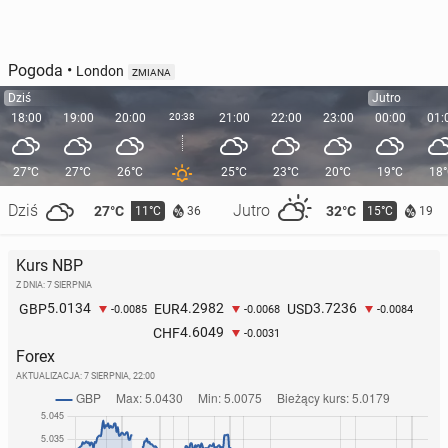
Pogoda
•
London
ZMIANA
Dziś
Jutro
18:00
19:00
20:00
20:38
21:00
22:00
23:00
00:00
01:
27°C
27°C
26°C
25°C
23°C
20°C
19°C
18
Dziś
Jutro
27°C
32°C
11°C
15°C
36
19
Kurs NBP
Z DNIA: 7 SIERPNIA
5.0134
4.2982
3.7236
GBP
EUR
USD
-0.0085
-0.0068
-0.0084
4.6049
CHF
-0.0031
Forex
AKTUALIZACJA:
7 SIERPNIA, 22:00