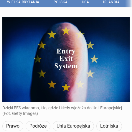
WIELKA BRYTANIA
POLSKA
USA
IRLANDIA
Dzięki EES wiadomo, kto, gdzie i kiedy wjeżdża do Unii Europejskiej.
(Fot. Getty Images)
Prawo
Podróże
Unia Europejska
Lotniska