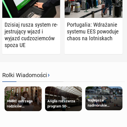
Dzisiaj rusza system re­
Por­tu­ga­lia: Wdra­ża­nie
je­stru­ją­cy wjazd i
systemu EES po­wo­du­je
wyjazd cu­dzo­ziem­ców
chaos na lot­ni­skach
spoza UE
›
Rolki Wiadomości
Najlepsze
HMRC ostrzega
Anglia rozszerza
nadmorskie
rodziców
program 50-
miasteczko blisko
pobierających Child
procentowych
Londynu
Benefit. Mogą być
zniżek kolejowych
zobowiązani do
na 18-latków
zwrotu zasiłku