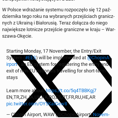
W Polsce wdra­ża­nie systemu roz­po­czę­ło się 12 paź­
dzier­ni­ka tego roku na wy­bra­nych przej­ściach gra­nicz­
nych z Ukrainą i Bia­ło­ru­sią. Teraz dołącza do niego
naj­więk­sze lot­ni­cze przej­ście gra­nicz­ne w kraju – War­
sza­wa-Okęcie.
Star­ting Monday, 17 No­vem­ber, the Entry/Exit
System (
#EES
) will be im­ple­men­ted at
@Cho­pi­nA­
ir­port
- an EU system for re­gi­ste­ring the entry and
exit of non-EU na­tio­nals tra­vel­ling for short-term
stays
Learn more about:
https://t.co/5q4TBBKgj7
EN,TR,ZH,JA,UK,KA,RO,ES,PT,FR,RU,HE,AR
pic.twitter.com/OY5KaIGew8
— Chopin Airport, WAW (@Cho­pi­nA­ir­port)
No­vem­