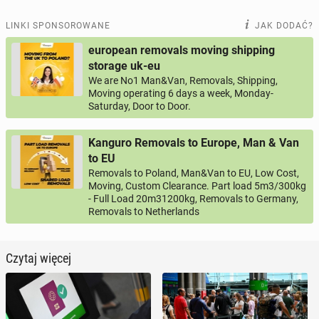
LINKI SPONSOROWANE
JAK DODAĆ?
european removals moving shipping
storage uk-eu
We are No1 Man&Van, Removals, Shipping,
Moving operating 6 days a week, Monday-
Saturday, Door to Door.
Kanguro Removals to Europe, Man & Van
to EU
Removals to Poland, Man&Van to EU, Low Cost,
Moving, Custom Clearance. Part load 5m3/300kg
- Full Load 20m31200kg, Removals to Germany,
Removals to Netherlands
Czytaj więcej