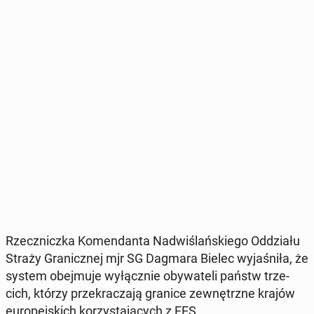
Rzecz­nicz­ka Ko­men­dan­ta Nad­wi­ślań­skie­go Od­dzia­łu
Straży Gra­nicz­nej mjr SG Dagmara Bielec wy­ja­śni­ła, że
system obej­mu­je wy­łącz­nie oby­wa­te­li państw trze­
cich, którzy prze­kra­cza­ją granice ze­wnętrz­ne krajów
eu­ro­pej­skich ko­rzy­sta­ją­cych z EES.