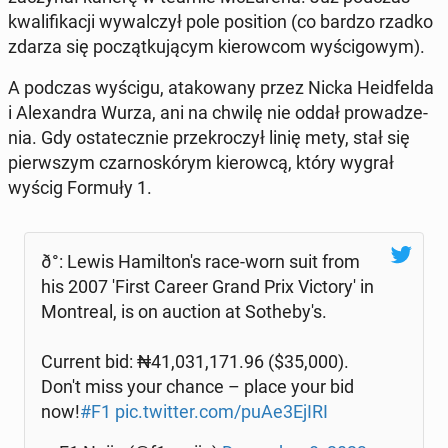
kwa­li­fi­ka­cji wy­wal­czył pole po­si­tion (co bardzo rzadko
zdarza się po­cząt­ku­ją­cym kie­row­com wy­ści­go­wym).
A podczas wyścigu, ata­ko­wa­ny przez Nicka He­id­fel­da
i Ale­xan­dra Wurza, ani na chwilę nie oddał pro­wa­dze­
nia. Gdy osta­tecz­nie prze­kro­czył linię mety, stał się
pierw­szym czar­no­skó­rym kie­row­cą, który wygrał
wyścig Formuły 1.
ð°: Lewis Ha­mil­to­n's race-worn suit from
his 2007 'First Career Grand Prix Vic­to­ry' in
Mont­re­al, is on auction at So­the­by­'s.
Current bid: ₦41,031,171.96 ($35,000).
Don't miss your chance – place your bid
now!
#F1
pic.twitter.com/puAe3EjIRI