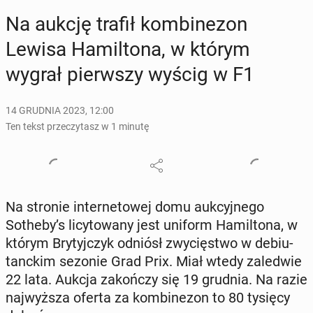
Na aukcję trafił kom­bi­ne­zon
Lewisa Ha­mil­to­na, w którym
wygrał pierw­szy wyścig w F1
14 GRUDNIA 2023, 12:00
Ten tekst przeczytasz w 1 minutę
Na stronie in­ter­ne­to­wej domu au­kcyj­ne­go
Sotheby’s li­cy­to­wa­ny jest uniform Ha­mil­to­na, w
którym Bry­tyj­czyk odniósł zwy­cię­stwo w de­biu­
tanc­kim sezonie Grad Prix. Miał wtedy za­le­d­wie
22 lata. Aukcja za­koń­czy się 19 grudnia. Na razie
naj­wyż­sza oferta za kom­bi­ne­zon to 80 tysięcy