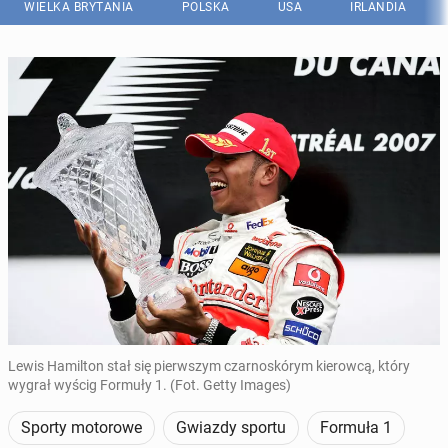
WIELKA BRYTANIA
POLSKA
USA
IRLANDIA
Lewis Hamilton stał się pierwszym czarnoskórym kierowcą, który
wygrał wyścig Formuły 1. (Fot. Getty Images)
Sporty motorowe
Gwiazdy sportu
Formuła 1