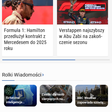
Formuła 1: Ha­mil­ton
Ver­stap­pen naj­szyb­szy
prze­dłu­żył kon­trakt z
w Abu Zabi na za­koń­
Mer­ce­de­sem do 2025
cze­nie sezonu
roku
›
Rolki Wiadomości
Zasiłki dla osób
Sztuczna
BBC Weather
cierpiących na
inteligencja
zapowiada szóstą
schorzenia
próbowała oszukać
falę upałów w
psychiczne
człowieka
Londynie