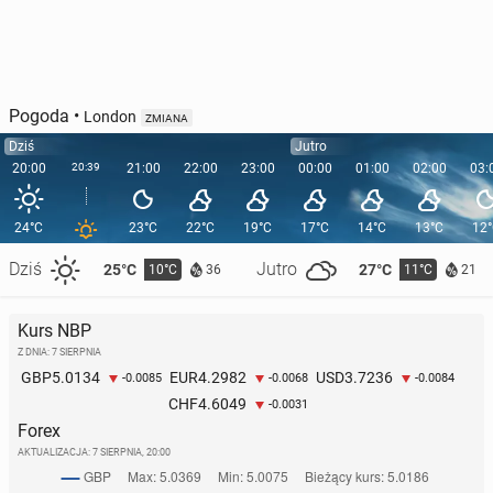
Pogoda
•
London
ZMIANA
Dziś
Jutro
20:00
20:39
21:00
22:00
23:00
00:00
01:00
02:00
03:
24°C
23°C
22°C
19°C
17°C
14°C
13°C
12
Dziś
Jutro
25°C
27°C
10°C
11°C
36
21
Kurs NBP
Z DNIA: 7 SIERPNIA
5.0134
4.2982
3.7236
GBP
EUR
USD
-0.0085
-0.0068
-0.0084
4.6049
CHF
-0.0031
Forex
AKTUALIZACJA:
7 SIERPNIA, 20:00