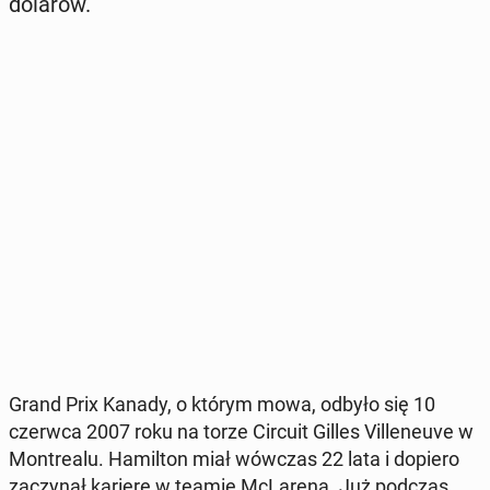
dolarów.
Grand Prix Kanady, o którym mowa, odbyło się 10
czerwca 2007 roku na torze Circuit Gilles Vil­le­neu­ve w
Mont­re­alu. Ha­mil­ton miał wówczas 22 lata i dopiero
za­czy­nał karierę w teamie McLa­re­na. Już podczas