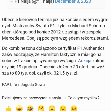
— F1 Naija (@f1_naija)
De­cem­ber 8, 2023
Obecnie kie­row­ca ten ma już na koncie siedem wy­gra­
nych Mi­strzostw Świata F1 - tyle co Michael Schu­ma­
cher, którego pod koniec 2012 r. za­stą­pił w zespole
Mer­ce­de­sa. Obaj są pod tym wzglę­dem re­kor­dzi­sta­mi.
Do kom­bi­ne­zo­nu do­łą­czo­no cer­ty­fi­kat F1 Au­then­tics
za­świad­cza­ją­cy, że Ha­mil­ton fak­tycz­nie miał go na
sobie w trakcie opi­sy­wa­ne­go wyścigu.
Aukcja
za­koń­
czy się 19 grudnia. Obecnie złożono 30 ofert, naj­wyż­
sza to 80 tys. dol. czyli ok. 321,5 tys. zł.
PAP Life / Jagoda Sowa
Dziękujemy za przeczytanie artykułu. Co o tym myślisz?