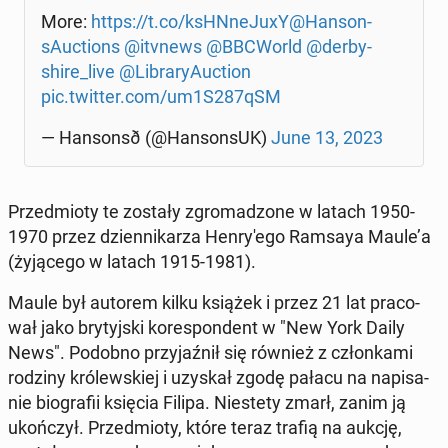
More:
https://t.co/ksHN­ne­Ju­xY
@Han­son­
sAuc­tions
@itvnews
@BBCWorld
@der­by­
shi­re_live
@Li­bra­ry­Auc­tion
pic.twitter.com/um1S287qSM
— Hansonsð­ (@Han­son­sUK)
June 13, 2023
Przed­mio­ty te zostały zgro­ma­dzo­ne w latach 1950-
1970 przez dzien­ni­ka­rza Hen­ry­'e­go Ramsaya Maule’a
(ży­ją­ce­go w latach 1915-1981).
Maule był autorem kilku książek i przez 21 lat pra­co­
wał jako bry­tyj­ski ko­re­spon­dent w "New York Daily
News". Podobno przy­jaź­nił się również z człon­ka­mi
rodziny kró­lew­skiej i uzyskał zgodę pałacu na na­pi­sa­
nie bio­gra­fii księcia Filipa. Nie­ste­ty zmarł, zanim ją
ukoń­czył. Przed­mio­ty, które teraz trafią na aukcję,