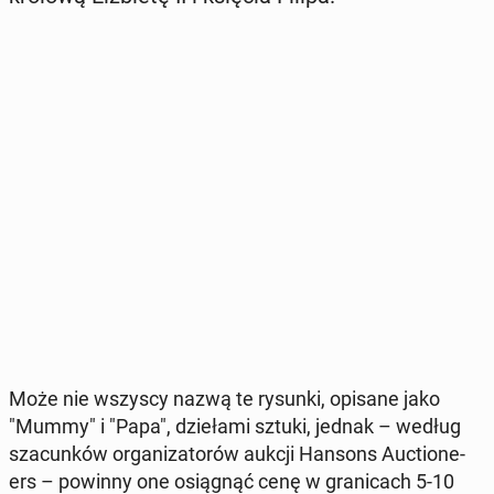
Może nie wszyscy nazwą te rysunki, opisane jako
"Mummy" i "Papa", dzie­ła­mi sztuki, jednak – według
sza­cun­ków or­ga­ni­za­to­rów aukcji Hansons Auc­tio­ne­
ers – powinny one osią­gnąć cenę w gra­ni­cach 5-10