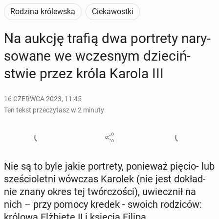
Rodzina królewska
Ciekawostki
Na aukcję trafią dwa por­tre­ty na­ry­
so­wa­ne we wcze­snym dzie­ciń­
stwie przez króla Karola III
16 CZERWCA 2023, 11:45
Ten tekst przeczytasz w 2 minuty
Nie są to byle jakie por­tre­ty, po­nie­waż pięcio- lub
sze­ścio­let­ni wówczas Karolek (nie jest do­kład­
nie znany okres tej twór­czo­ści), uwiecz­nił na
nich – przy pomocy kredek - swoich ro­dzi­ców:
królową Elż­bie­tę II i księcia Filipa.