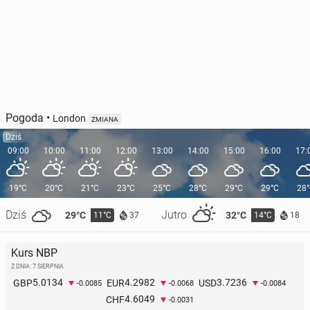
Pogoda
•
London
ZMIANA
Dziś
09:00
10:00
11:00
12:00
13:00
14:00
15:00
16:00
17:
19°C
20°C
21°C
23°C
25°C
28°C
29°C
29°C
28
Dziś
Jutro
29°C
32°C
11°C
14°C
37
18
Kurs NBP
Z DNIA: 7 SIERPNIA
5.0134
4.2982
3.7236
GBP
EUR
USD
-0.0085
-0.0068
-0.0084
4.6049
CHF
-0.0031