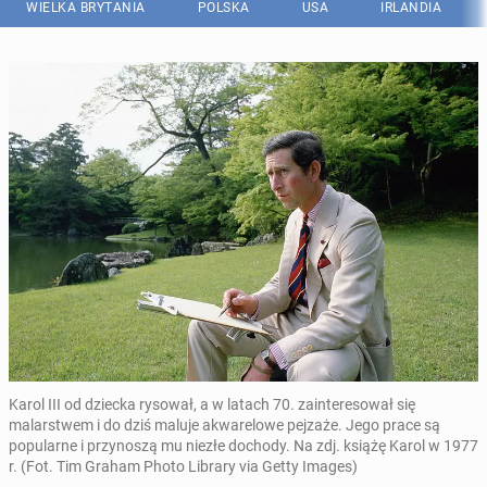
WIELKA BRYTANIA
POLSKA
USA
IRLANDIA
Karol III od dziecka rysował, a w latach 70. zainteresował się
malarstwem i do dziś maluje akwarelowe pejzaże. Jego prace są
popularne i przynoszą mu niezłe dochody. Na zdj. książę Karol w 1977
r. (Fot. Tim Graham Photo Library via Getty Images)