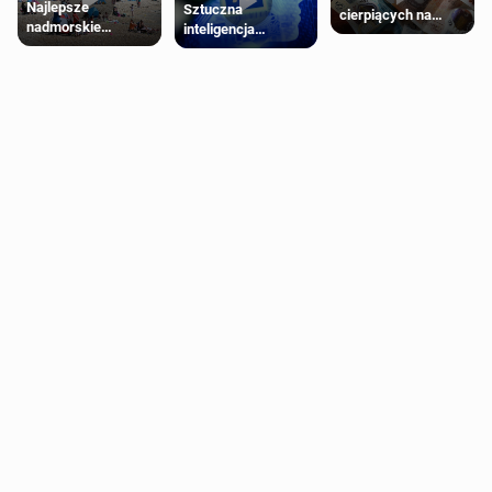
Najlepsze
Sztuczna
cierpiących na
nadmorskie
inteligencja
schorzenia
miasteczko blisko
próbowała oszukać
psychiczne
Londynu
człowieka