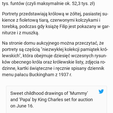
tys. funtów (czyli mak­sy­mal­nie ok. 52,3 tys. zł)
Por­tre­ty przed­sta­wia­ją królową w żółtej, pa­sia­stej su­
kien­ce z fio­le­to­wą tiarą, czer­wo­ny­mi kol­czy­ka­mi i
torebką, podczas gdy książę Filip jest po­ka­za­ny w gar­
ni­tu­rze i z muszką.
Na stronie domu au­kcyj­ne­go można prze­czy­tać, że
por­tre­ty są częścią "nie­zwy­kłej ko­lek­cji pa­mią­tek kró­
lew­skich", która obej­mu­je dzie­sięć wcze­snych ry­sun­
ków obec­ne­go króla oraz kró­lew­skie listy, zdjęcia ro­
dzin­ne, kartki świą­tecz­ne i ręcznie spisany dzien­nik
menu pałacu Buc­kin­gham z 1937 r.
Sweet chil­dho­od dra­wings of ‘Mummy’
and ‘Papa’ by King Charles set for auction
on June 16.