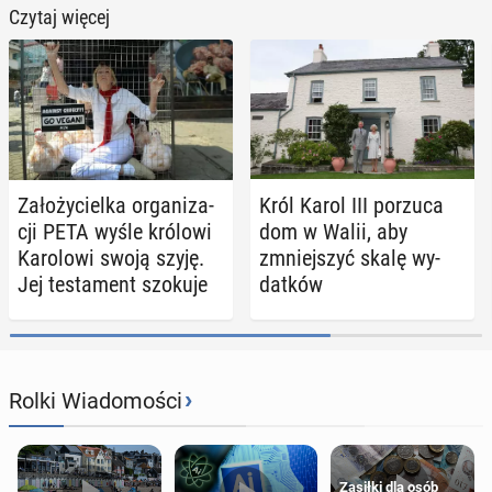
Czytaj więcej
Za­ło­ży­ciel­ka or­ga­ni­za­
Król Karol III porzuca
cji PETA wyśle królowi
dom w Walii, aby
Ka­ro­lo­wi swoją szyję.
zmniej­szyć skalę wy­
Jej te­sta­ment szokuje
dat­ków
›
Rolki Wiadomości
Zasiłki dla osób