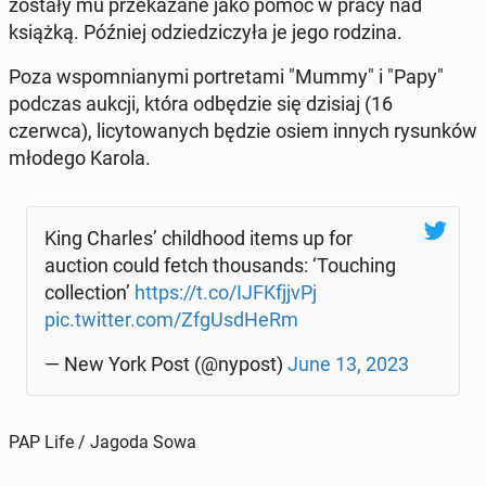
zostały mu prze­ka­za­ne jako pomoc w pracy nad
książką. Później odzie­dzi­czy­ła je jego rodzina.
Poza wspo­mnia­ny­mi por­tre­ta­mi "Mummy" i "Papy"
podczas aukcji, która od­bę­dzie się dzisiaj (16
czerwca), li­cy­to­wa­nych będzie osiem innych ry­sun­ków
młodego Karola.
King Charles’ chil­dho­od items up for
auction could fetch tho­usands: ‘To­uching
col­lec­tion’
https://t.co/IJFK­fj­jvPj
pic.twitter.com/ZfgUs­dHeRm
— New York Post (@nypost)
June 13, 2023
PAP Life / Jagoda Sowa