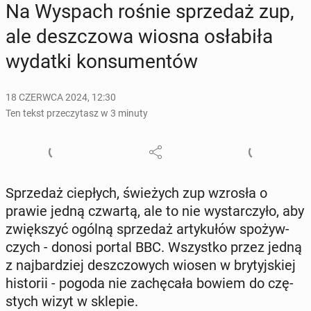
Na Wyspach rośnie sprze­daż zup,
ale desz­czo­wa wiosna osła­bi­ła
wydatki kon­su­men­tów
18 CZERWCA 2024, 12:30
Ten tekst przeczytasz w 3 minuty
Sprze­daż cie­płych, świe­żych zup wzrosła o
prawie jedną czwartą, ale to nie wy­star­czy­ło, aby
zwięk­szyć ogólną sprze­daż ar­ty­ku­łów spo­żyw­
czych - donosi portal BBC. Wszyst­ko przez jedną
z naj­bar­dziej desz­czo­wych wiosen w bry­tyj­skiej
hi­sto­rii - pogoda nie za­chę­ca­ła bowiem do czę­
stych wizyt w sklepie.