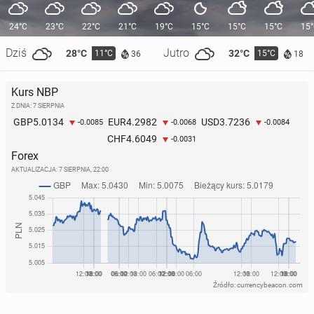
24°C
23°C
22°C
21°C
19°C
15°C
15°C
15°C
15
Dziś
Jutro
28°C
32°C
11°C
15°C
36
18
Kurs NBP
Z DNIA: 7 SIERPNIA
5.0134
4.2982
3.7236
GBP
EUR
USD
-0.0085
-0.0068
-0.0084
4.6049
CHF
-0.0031
Forex
AKTUALIZACJA:
7 SIERPNIA, 22:00
Źródło: currencybeacon.com