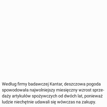
Według firmy ba­daw­czej Kantar, desz­czo­wa pogoda
spo­wo­do­wa­ła naj­wol­niej­szy mie­sięcz­ny wzrost sprze­
da­ży ar­ty­ku­łów spo­żyw­czych od dwóch lat, po­nie­waż
ludzie nie­chęt­nie udawali się wówczas na zakupy.