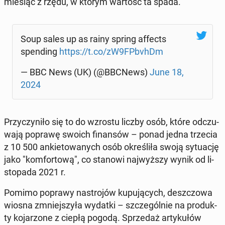
miesiąc z rzędu, w którym wartość ta spada.
Soup sales up as rainy spring affects
spen­ding
https://t.co/zW9FPbvhDm
— BBC News (UK) (@BBCNews)
June 18,
2024
Przy­czy­ni­ło się to do wzrostu liczby osób, które od­czu­
wa­ją poprawę swoich fi­nan­sów – ponad jedna trzecia
z 10 500 an­kie­to­wa­nych osób okre­śli­ła swoją sy­tu­ację
jako "kom­for­to­wą", co stanowi naj­wyż­szy wynik od li­
sto­pa­da 2021 r.
Pomimo poprawy na­stro­jów ku­pu­ją­cych, desz­czo­wa
wiosna zmniej­szy­ła wydatki – szcze­gól­nie na pro­duk­
ty ko­ja­rzo­ne z ciepłą pogodą. Sprze­daż ar­ty­ku­łów