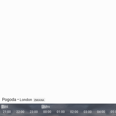
Pogoda
•
London
ZMIANA
Dziś
Jutro
21:00
22:00
23:00
00:00
01:00
02:00
03:00
04:00
05: