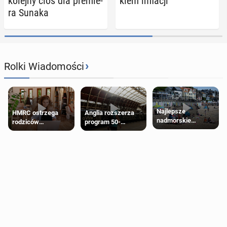
kolejny cios dla pre­mie­
kiem in­fla­cji
ra Sunaka
›
Rolki Wiadomości
Najlepsze
HMRC ostrzega
Anglia rozszerza
nadmorskie
rodziców
program 50-
miasteczko blisko
pobierających Child
procentowych
Londynu
Benefit. Mogą być
zniżek kolejowych
zobowiązani do
na 18-latków
zwrotu zasiłku