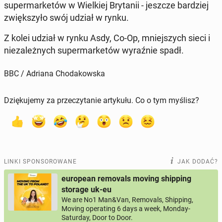
su­per­mar­ke­tów w Wiel­kiej Bry­ta­nii - jeszcze bar­dziej
zwięk­szy­ło swój udział w rynku.
Z kolei udział w rynku Asdy, Co-Op, mniej­szych sieci i
nie­za­leż­nych su­per­mar­ke­tów wy­raź­nie spadł.
BBC / Adriana Chodakowska
Dziękujemy za przeczytanie artykułu. Co o tym myślisz?
LINKI SPONSOROWANE
JAK DODAĆ?
european removals moving shipping
storage uk-eu
We are No1 Man&Van, Removals, Shipping,
Moving operating 6 days a week, Monday-
Saturday, Door to Door.