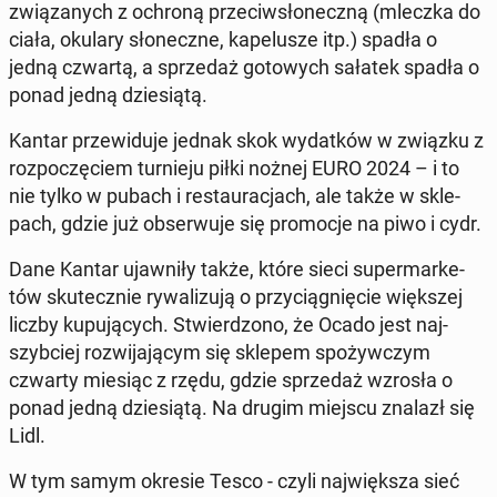
zwią­za­nych z ochroną prze­ciw­sło­necz­ną (mleczka do
ciała, okulary sło­necz­ne, ka­pe­lu­sze itp.) spadła o
jedną czwartą, a sprze­daż go­to­wych sałatek spadła o
ponad jedną dzie­sią­tą.
Kantar prze­wi­du­je jednak skok wy­dat­ków w związku z
roz­po­czę­ciem tur­nie­ju piłki nożnej EURO 2024 – i to
nie tylko w pubach i re­stau­ra­cjach, ale także w skle­
pach, gdzie już ob­ser­wu­je się pro­mo­cje na piwo i cydr.
Dane Kantar ujaw­ni­ły także, które sieci su­per­mar­ke­
tów sku­tecz­nie ry­wa­li­zu­ją o przy­cią­gnię­cie więk­szej
liczby ku­pu­ją­cych. Stwier­dzo­no, że Ocado jest naj­
szyb­ciej roz­wi­ja­ją­cym się sklepem spo­żyw­czym
czwarty miesiąc z rzędu, gdzie sprze­daż wzrosła o
ponad jedną dzie­sią­tą. Na drugim miejscu znalazł się
Lidl.
W tym samym okresie Tesco - czyli naj­więk­sza sieć