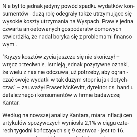
Nie był to jednak jedyny powód spadku wy­dat­ków kon­
su­men­tów - dużą rolę ode­gra­ły także utrzy­mu­ją­ce się
wysokie koszty utrzy­ma­nia na Wyspach. Prawie jedna
czwarta an­kie­to­wa­nych go­spo­darstw do­mo­wych
stwier­dzi­ła, że ​​nadal boryka się z pro­ble­ma­mi fi­nan­so­
wy­mi.
"Kryzys kosztów życia jeszcze się nie skoń­czył –
wręcz prze­ciw­nie. Ist­nie­ją jednak po­zy­tyw­ne oznaki,
że wielu z nas nie odczuwa już po­trze­by, aby ogra­ni­
czać swoje wydatki w tak dużym stopniu jak do­tych­
czas" – za­uwa­żył Fraser McKe­vitt, dy­rek­tor ds. handlu
de­ta­licz­ne­go i kon­su­men­tów w firmie ba­daw­czej
Kantar.
Według naj­now­szej analizy Kantara, miara in­fla­cji cen
ar­ty­ku­łów spo­żyw­czych wy­nio­sła 2,1% w ciągu czte­
rech tygodni koń­czą­cych się 9 czerwca - ​​jest to 16.