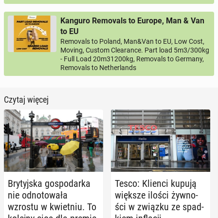
Kanguro Removals to Europe, Man & Van
to EU
Removals to Poland, Man&Van to EU, Low Cost,
Moving, Custom Clearance. Part load 5m3/300kg
- Full Load 20m31200kg, Removals to Germany,
Removals to Netherlands
Czytaj więcej
Bry­tyj­ska go­spo­dar­ka
Tesco: Klienci kupują
nie od­no­to­wa­ła
większe ilości żyw­no­
wzrostu w kwiet­niu. To
ści w związku ze spad­