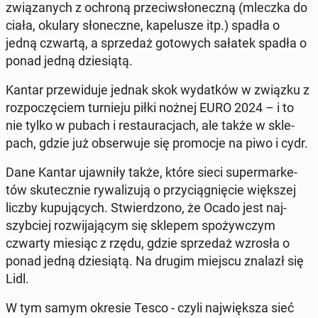
zwią­za­nych z ochroną prze­ciw­sło­necz­ną (mleczka do
ciała, okulary sło­necz­ne, ka­pe­lu­sze itp.) spadła o
jedną czwartą, a sprze­daż go­to­wych sałatek spadła o
ponad jedną dzie­sią­tą.
Kantar prze­wi­du­je jednak skok wy­dat­ków w związku z
roz­po­czę­ciem tur­nie­ju piłki nożnej EURO 2024 – i to
nie tylko w pubach i re­stau­ra­cjach, ale także w skle­
pach, gdzie już ob­ser­wu­je się pro­mo­cje na piwo i cydr.
Dane Kantar ujaw­ni­ły także, które sieci su­per­mar­ke­
tów sku­tecz­nie ry­wa­li­zu­ją o przy­cią­gnię­cie więk­szej
liczby ku­pu­ją­cych. Stwier­dzo­no, że Ocado jest naj­
szyb­ciej roz­wi­ja­ją­cym się sklepem spo­żyw­czym
czwarty miesiąc z rzędu, gdzie sprze­daż wzrosła o
ponad jedną dzie­sią­tą. Na drugim miejscu znalazł się
Lidl.
W tym samym okresie Tesco - czyli naj­więk­sza sieć