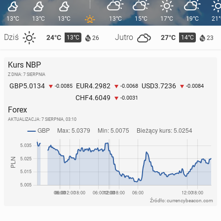
13°C
13°C
13°C
13°C
15°C
17°C
19°C
21
Dziś
Jutro
24°C
27°C
13°C
14°C
26
23
Kurs NBP
Z DNIA: 7 SIERPNIA
5.0134
4.2982
3.7236
GBP
EUR
USD
-0.0085
-0.0068
-0.0084
4.6049
CHF
-0.0031
Forex
AKTUALIZACJA:
7 SIERPNIA, 03:10
Źródło: currencybeacon.com