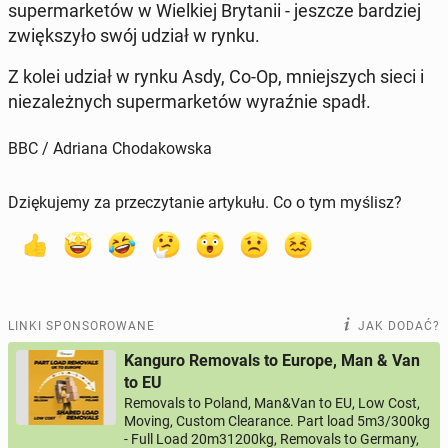
su­per­mar­ke­tów w Wiel­kiej Bry­ta­nii - jeszcze bar­dziej
zwięk­szy­ło swój udział w rynku.
Z kolei udział w rynku Asdy, Co-Op, mniej­szych sieci i
nie­za­leż­nych su­per­mar­ke­tów wy­raź­nie spadł.
BBC / Adriana Chodakowska
Dziękujemy za przeczytanie artykułu. Co o tym myślisz?
LINKI SPONSOROWANE
JAK DODAĆ?
Kanguro Removals to Europe, Man & Van
to EU
Removals to Poland, Man&Van to EU, Low Cost,
Moving, Custom Clearance. Part load 5m3/300kg
- Full Load 20m31200kg, Removals to Germany,