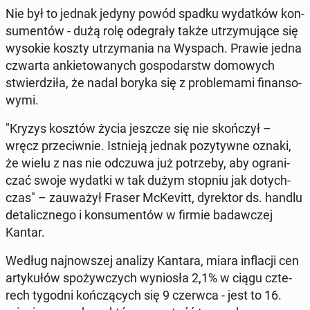
Nie był to jednak jedyny powód spadku wy­dat­ków kon­
su­men­tów - dużą rolę ode­gra­ły także utrzy­mu­ją­ce się
wysokie koszty utrzy­ma­nia na Wyspach. Prawie jedna
czwarta an­kie­to­wa­nych go­spo­darstw do­mo­wych
stwier­dzi­ła, że ​​nadal boryka się z pro­ble­ma­mi fi­nan­so­
wy­mi.
"Kryzys kosztów życia jeszcze się nie skoń­czył –
wręcz prze­ciw­nie. Ist­nie­ją jednak po­zy­tyw­ne oznaki,
że wielu z nas nie odczuwa już po­trze­by, aby ogra­ni­
czać swoje wydatki w tak dużym stopniu jak do­tych­
czas" – za­uwa­żył Fraser McKe­vitt, dy­rek­tor ds. handlu
de­ta­licz­ne­go i kon­su­men­tów w firmie ba­daw­czej
Kantar.
Według naj­now­szej analizy Kantara, miara in­fla­cji cen
ar­ty­ku­łów spo­żyw­czych wy­nio­sła 2,1% w ciągu czte­
rech tygodni koń­czą­cych się 9 czerwca - ​​jest to 16.