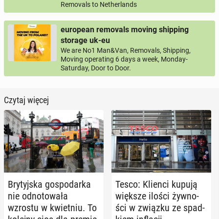
Removals to Netherlands
european removals moving shipping
storage uk-eu
We are No1 Man&Van, Removals, Shipping,
Moving operating 6 days a week, Monday-
Saturday, Door to Door.
Czytaj więcej
Bry­tyj­ska go­spo­dar­ka
Tesco: Klienci kupują
nie od­no­to­wa­ła
większe ilości żyw­no­
wzrostu w kwiet­niu. To
ści w związku ze spad­