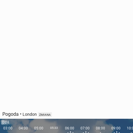
Pogoda
•
London
ZMIANA
Dziś
03:00
04:00
05:00
05:33
06:00
07:00
08:00
09:00
10: