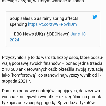
miesiąc z rzędu, w którym wartość ta spada.
Soup sales up as rainy spring affects
spen­ding
https://t.co/zW9FPbvhDm
— BBC News (UK) (@BBCNews)
June 18,
2024
Przy­czy­ni­ło się to do wzrostu liczby osób, które od­czu­
wa­ją poprawę swoich fi­nan­sów – ponad jedna trzecia
z 10 500 an­kie­to­wa­nych osób okre­śli­ła swoją sy­tu­ację
jako "kom­for­to­wą", co stanowi naj­wyż­szy wynik od li­
sto­pa­da 2021 r.
Pomimo poprawy na­stro­jów ku­pu­ją­cych, desz­czo­wa
wiosna zmniej­szy­ła wydatki – szcze­gól­nie na pro­duk­
ty ko­ja­rzo­ne z ciepłą pogodą. Sprze­daż ar­ty­ku­łów