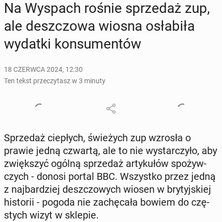
Na Wyspach rośnie sprze­daż zup,
ale desz­czo­wa wiosna osła­bi­ła
wydatki kon­su­men­tów
18 CZERWCA 2024, 12:30
Ten tekst przeczytasz w 3 minuty
Sprze­daż cie­płych, świe­żych zup wzrosła o
prawie jedną czwartą, ale to nie wy­star­czy­ło, aby
zwięk­szyć ogólną sprze­daż ar­ty­ku­łów spo­żyw­
czych - donosi portal BBC. Wszyst­ko przez jedną
z naj­bar­dziej desz­czo­wych wiosen w bry­tyj­skiej
hi­sto­rii - pogoda nie za­chę­ca­ła bowiem do czę­
stych wizyt w sklepie.