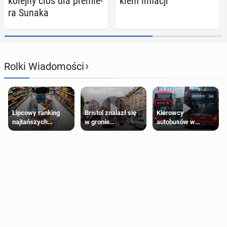
kolejny cios dla pre­mie­
kiem in­fla­cji
ra Sunaka
›
Rolki Wiadomości
Lipcowy ranking
Bristol znalazł się
Kierowcy
najtańszych
w gronie
autobusów w
supermarketów
najlepszych
Londynie
kierunków podróży
zapowiadają strajki
na świecie