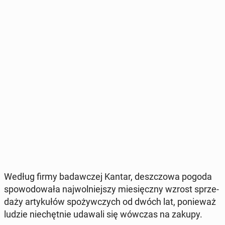
Według firmy ba­daw­czej Kantar, desz­czo­wa pogoda
spo­wo­do­wa­ła naj­wol­niej­szy mie­sięcz­ny wzrost sprze­
da­ży ar­ty­ku­łów spo­żyw­czych od dwóch lat, po­nie­waż
ludzie nie­chęt­nie udawali się wówczas na zakupy.