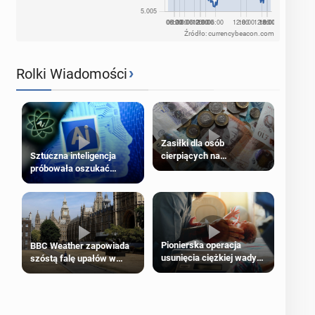
Źródło: currencybeacon.com
›
Rolki Wiadomości
Zasiłki dla osób
cierpiących na
Sztuczna inteligencja
schorzenia psychiczne
próbowała oszukać
człowieka
Pionierska operacja
BBC Weather zapowiada
usunięcia ciężkiej wady
szóstą falę upałów w
wrodzonej płodu w łonie
Londynie
matki