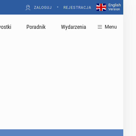
English
•
ZALOGUJ
REJESTRACJA
Version
ostki
Poradnik
Wydarzenia
Menu