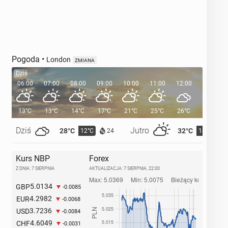
Pogoda
•
London
ZMIANA
Dziś
06:00
07:00
08:00
09:00
10:00
11:00
12:00
13:00
13°C
13°C
14°C
17°C
21°C
25°C
26°C
26°C
Dziś
Jutro
28°C
32°C
12°C
14°C
24
Kurs NBP
Forex
Z DNIA: 7 SIERPNIA
AKTUALIZACJA:
7 SIERPNIA, 22:00
5.0134
GBP
-0.0085
4.2982
EUR
-0.0068
3.7236
USD
-0.0084
4.6049
CHF
-0.0031