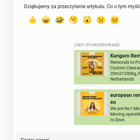
Dziękujemy za przeczytanie artykułu. Co o tym myśl
LINKI SPONSOROWANE
Kanguro Remo
Removals to Po
Custom Clearan
20m31200kg, R
Netherlands
european rem
eu
We are No1 Man
Moving operati
to Door.