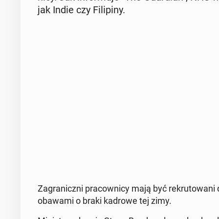
jak Indie czy Fi­li­pi­ny.
Za­gra­nicz­ni pra­cow­ni­cy mają być re­kru­to­wa
obawami o braki kadrowe tej zimy.