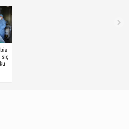
­bia
a się
­ku­