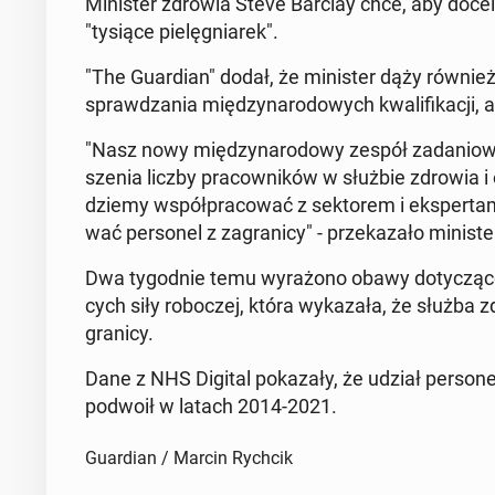
Mi­ni­ster zdrowia Steve Barclay chce, aby do­ce­lo­
"tysiące pie­lę­gnia­rek".
"The Gu­ar­dian" dodał, że mi­ni­ster dąży również 
spraw­dza­nia mię­dzy­na­ro­do­wych kwa­li­fi­ka­cji
"Nasz nowy mię­dzy­na­ro­do­wy zespół za­da­nio­wy
sze­nia liczby pra­cow­ni­ków w służbie zdrowia i
dzie­my współ­pra­co­wać z sek­to­rem i eks­per­ta­mi
wać per­so­nel z za­gra­ni­cy" - prze­ka­za­ło mi­ni­st
Dwa ty­go­dnie temu wy­ra­żo­no obawy do­ty­czą­ce
cych siły ro­bo­czej, która wy­ka­za­ła, że ​​służ­
gra­ni­cy.
Dane z NHS Digital po­ka­za­ły, że udział per­so­ne­
podwoił w latach 2014-2021.
Guardian / Marcin Rychcik