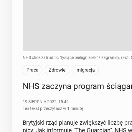
NHS chce zatrudnić "tysiące pielęgniarek" z zagranicy. (Fot.
Praca
Zdrowie
Imigracja
NHS zaczyna program ścią­ga­nia
19 SIERPNIA 2022, 15:45
Ten tekst przeczytasz w 1 minutę
Bry­tyj­ski rząd planuje zwięk­szyć liczbę pr
ni­cy. Jak in­for­mu­je "The Gu­ar­dian", NHS