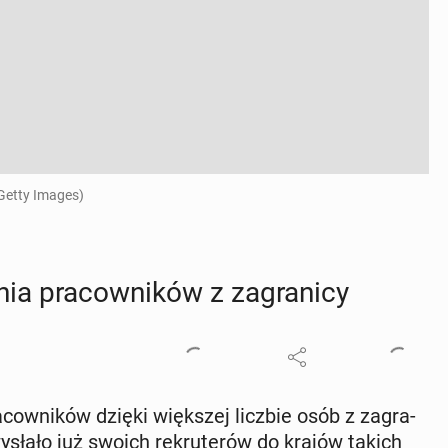
 Getty Images)
 pra­cow­ni­ków z za­gra­ni­cy
a­cow­ni­ków dzięki więk­szej liczbie osób z za­gra­
 wysłało już swoich re­kru­te­rów do krajów takich