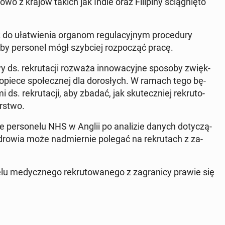
wo z krajów takich jak Indie oraz Fi­li­pi­ny ścią­gnię­to
do uła­twie­nia organom re­gu­la­cyj­nym pro­ce­du­ry
, aby per­so­nel mógł szyb­ciej roz­po­cząć pracę.
 ds. re­kru­ta­cji rozważa in­no­wa­cyj­ne sposoby zwięk­
 opiece spo­łecz­nej dla do­ro­słych. W ramach tego bę­
 ds. re­kru­ta­cji, aby zbadać, jak sku­tecz­niej re­kru­to­
er­stwo.
 per­so­ne­lu NHS w Anglii po ana­li­zie danych do­ty­czą­
ba zdrowia może nad­mier­nie polegać na re­kru­tach z za­
lu me­dycz­ne­go re­kru­to­wa­ne­go z za­gra­ni­cy prawie się