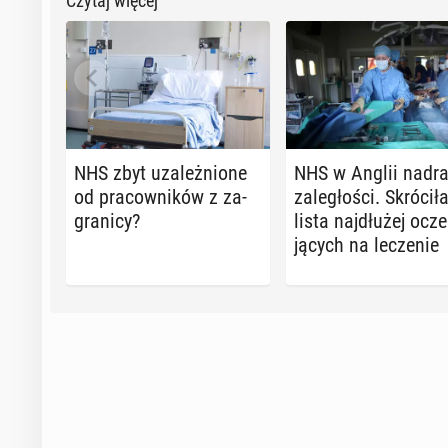
Czytaj więcej
NHS zbyt uza­leż­nio­ne
NHS w Anglii nad­ra
od pra­cow­ni­ków z za­
za­le­gło­ści. Skró­ci­ł
gra­ni­cy?
lista naj­dłu­żej ocze
ją­cych na le­cze­nie