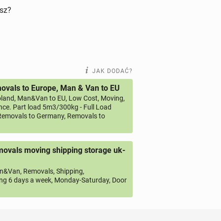
isz?
JAK DODAĆ?
vals to Europe, Man & Van to EU
land, Man&Van to EU, Low Cost, Moving,
ce. Part load 5m3/300kg - Full Load
emovals to Germany, Removals to
ovals moving shipping storage uk-
&Van, Removals, Shipping,
ng 6 days a week, Monday-Saturday, Door