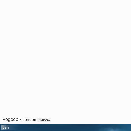
Pogoda
•
London
ZMIANA
Dziś