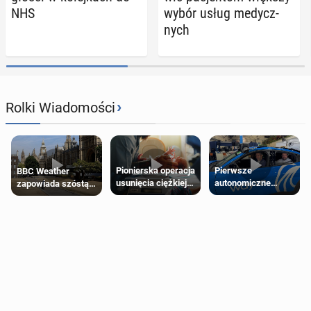
NHS
wybór usług me­dycz­
nych
›
Rolki Wiadomości
Pierwsze
Pionierska operacja
BBC Weather
autonomiczne
usunięcia ciężkiej
zapowiada szóstą
Ubery pojawią się
wady wrodzonej
falę upałów w
w Londynie jeszcze
płodu w łonie matki
Londynie
tego lata