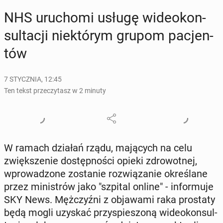
NHS uru­cho­mi usługę wi­de­okon­
sul­ta­cji nie­któ­rym grupom pa­cjen­
tów
7 STYCZNIA, 12:45
Ten tekst przeczytasz w 2 minuty
W ramach działań rządu, ma­ją­cych na celu
zwięk­sze­nie do­stęp­no­ści opieki zdro­wot­nej,
wpro­wa­dzo­ne zo­sta­nie roz­wią­za­nie okre­śla­ne
przez mi­ni­strów jako "szpital online" - in­for­mu­je
SKY News. Męż­czyź­ni z ob­ja­wa­mi raka pro­sta­ty
będą mogli uzyskać przy­spie­szo­ną wi­de­okon­sul­