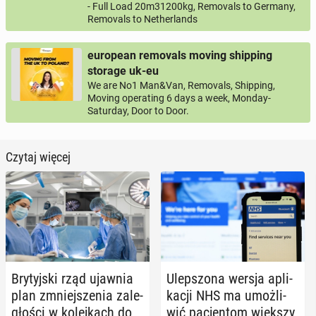
- Full Load 20m31200kg, Removals to Germany,
Removals to Netherlands
european removals moving shipping
storage uk-eu
We are No1 Man&Van, Removals, Shipping,
Moving operating 6 days a week, Monday-
Saturday, Door to Door.
Czytaj więcej
Bry­tyj­ski rząd ujawnia
Ulep­szo­na wersja apli­
plan zmniej­sze­nia za­le­
ka­cji NHS ma umoż­li­
gło­ści w ko­lej­kach do
wić pa­cjen­tom większy