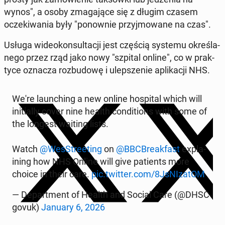
wynos", a osoby zma­ga­ją­ce się z długim czasem
ocze­ki­wa­nia były "po­now­nie przyj­mo­wa­ne na czas".
Usługa wi­de­okon­sul­ta­cji jest częścią systemu okre­śla­
ne­go przez rząd jako nowy "szpital online", co w prak­
ty­ce oznacza roz­bu­do­wę i ulep­sze­nie apli­ka­cji NHS.
We're laun­ching a new online ho­spi­tal which will
in­i­tial­ly cover nine health con­di­tions with some of
the longest waiting lists.
Watch
@We­sStre­eting
on
@BBC­Bre­ak­fast
expla­
ining how NHS Online will give pa­tients more
choice in their care.
pic.twitter.com/8JsNI­za­tOM
— De­part­ment of Health and Social Care (@DHSC­
go­vuk)
January 6, 2026