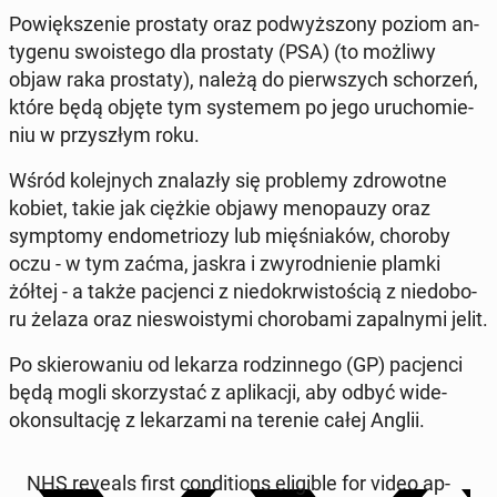
Po­więk­sze­nie pro­sta­ty oraz pod­wyż­szo­ny poziom an­
ty­ge­nu swo­iste­go dla pro­sta­ty (PSA) (to możliwy
objaw raka pro­sta­ty), należą do pierw­szych scho­rzeń,
które będą objęte tym sys­te­mem po jego uru­cho­mie­
niu w przy­szłym roku.
Wśród ko­lej­nych zna­la­zły się pro­ble­my zdro­wot­ne
kobiet, takie jak ciężkie objawy me­no­pau­zy oraz
symp­to­my en­do­me­trio­zy lub mię­śnia­ków, choroby
oczu - w tym zaćma, jaskra i zwy­rod­nie­nie plamki
żółtej - a także pa­cjen­ci z nie­do­krwi­sto­ścią z nie­do­bo­
ru żelaza oraz nie­swo­isty­mi cho­ro­ba­mi za­pal­ny­mi jelit.
Po skie­ro­wa­niu od lekarza ro­dzin­ne­go (GP) pa­cjen­ci
będą mogli sko­rzy­stać z apli­ka­cji, aby odbyć wi­de­
okon­sul­ta­cję z le­ka­rza­mi na terenie całej Anglii.
NHS reveals first con­di­tions eli­gi­ble for video ap­