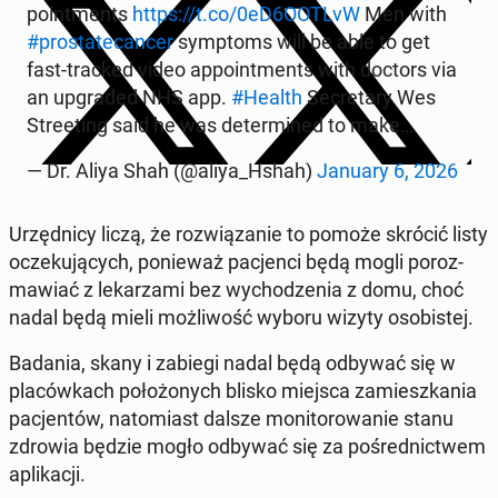
po­int­ments
https://t.co/0eD6OOTLvW
Men with
#pro­sta­te­can­cer
symp­toms will be able to get
fast-tracked video ap­po­int­ments with doctors via
an upgra­ded NHS app.
#Health
Se­cre­ta­ry Wes
Stre­eting said he was de­ter­mi­ned to make…
— Dr. Aliya Shah (@aliya_Hshah)
January 6, 2026
Urzęd­ni­cy liczą, że roz­wią­za­nie to pomoże skrócić listy
ocze­ku­ją­cych, po­nie­waż pa­cjen­ci będą mogli po­roz­
ma­wiać z le­ka­rza­mi bez wy­cho­dze­nia z domu, choć
nadal będą mieli moż­li­wość wyboru wizyty oso­bi­stej.
Badania, skany i zabiegi nadal będą odbywać się w
pla­ców­kach po­ło­żo­nych blisko miejsca za­miesz­ka­nia
pa­cjen­tów, na­to­miast dalsze mo­ni­to­ro­wa­nie stanu
zdrowia będzie mogło odbywać się za po­śred­nic­twem
apli­ka­cji.