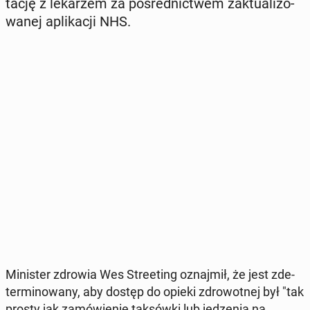
ta­cję z le­ka­rzem za po­śred­nic­twem zak­tu­ali­zo­
wa­nej apli­ka­cji NHS.
Mi­ni­ster zdrowia Wes Stre­eting oznaj­mił, że jest zde­
ter­mi­no­wa­ny, aby dostęp do opieki zdro­wot­nej był "tak
prosty jak za­mó­wie­nie tak­sów­ki lub je­dze­nia na