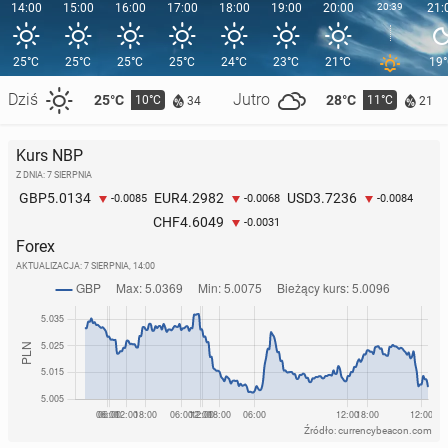
14:00
15:00
16:00
17:00
18:00
19:00
20:00
20:39
21:
25°C
25°C
25°C
25°C
24°C
23°C
21°C
19
Dziś
Jutro
25°C
28°C
10°C
11°C
34
21
Kurs NBP
Z DNIA: 7 SIERPNIA
5.0134
4.2982
3.7236
GBP
EUR
USD
-0.0085
-0.0068
-0.0084
4.6049
CHF
-0.0031
Forex
AKTUALIZACJA:
7 SIERPNIA, 14:00
Źródło: currencybeacon.com