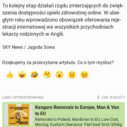
To kolejny etap działań rządu zmie­rza­ją­cych do zwięk­
sze­nia do­stęp­no­ści opieki zdro­wot­nej online. W ubie­
głym roku wpro­wa­dzo­no obo­wią­zek ofe­ro­wa­nia re­je­
stra­cji in­ter­ne­to­wej we wszyst­kich przy­chod­niach
lekarzy ro­dzin­nych w Anglii.
SKY News / Jagoda Sowa
Dziękujemy za przeczytanie artykułu. Co o tym myślisz?
LINKI SPONSOROWANE
JAK DODAĆ?
Kanguro Removals to Europe, Man & Van
to EU
Removals to Poland, Man&Van to EU, Low Cost,
Moving, Custom Clearance. Part load 5m3/300kg