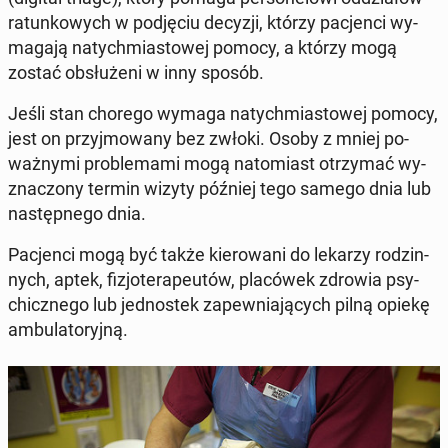
ra­tun­ko­wych w pod­ję­ciu decyzji, którzy pa­cjen­ci wy­
ma­ga­ją na­tych­mia­sto­wej pomocy, a którzy mogą
zostać ob­słu­że­ni w inny sposób.
Jeśli stan chorego wymaga na­tych­mia­sto­wej pomocy,
jest on przyj­mo­wa­ny bez zwłoki. Osoby z mniej po­
waż­ny­mi pro­ble­ma­mi mogą na­to­miast otrzy­mać wy­
zna­czo­ny termin wizyty później tego samego dnia lub
na­stęp­ne­go dnia.
Pa­cjen­ci mogą być także kie­ro­wa­ni do lekarzy ro­dzin­
nych, aptek, fi­zjo­te­ra­peu­tów, pla­có­wek zdrowia psy­
chicz­ne­go lub jed­no­stek za­pew­nia­ją­cych pilną opiekę
am­bu­la­to­ryj­ną.