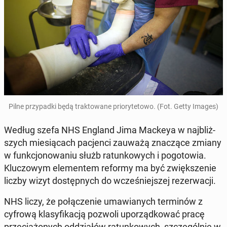
Pilne przy­pad­ki będą trak­to­wa­ne prio­ry­te­to­wo. (Fot. Getty Images)
Według szefa NHS England Jima Mackeya w naj­bliż­
szych mie­sią­cach pa­cjen­ci zauważą zna­czą­ce zmiany
w funk­cjo­no­wa­niu służb ra­tun­ko­wych i po­go­to­wia.
Klu­czo­wym ele­men­tem reformy ma być zwięk­sze­nie
liczby wizyt do­stęp­nych do wcze­śniej­szej re­zer­wa­cji.
NHS liczy, że po­łą­cze­nie uma­wia­nych ter­mi­nów z
cyfrową kla­sy­fi­ka­cją pozwoli upo­rząd­ko­wać pracę
prze­cią­żo­nych od­dzia­łów ra­tun­ko­wych, szcze­gól­nie w