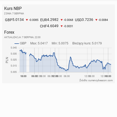
Kurs NBP
Z DNIA: 7 SIERPNIA
5.0134
4.2982
3.7236
GBP
EUR
USD
-0.0085
-0.0068
-0.0084
4.6049
CHF
-0.0031
Forex
AKTUALIZACJA:
7 SIERPNIA, 22:00
Źródło: currencybeacon.com