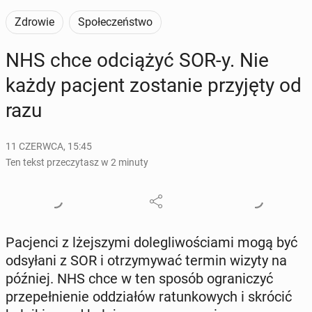
Zdrowie
Społeczeństwo
NHS chce od­cią­żyć SOR-y. Nie
każdy pacjent zo­sta­nie przy­ję­ty od
razu
11 CZERWCA, 15:45
Ten tekst przeczytasz w 2 minuty
Pa­cjen­ci z lżej­szy­mi do­le­gli­wo­ścia­mi mogą być
od­sy­ła­ni z SOR i otrzy­my­wać termin wizyty na
później. NHS chce w ten sposób ogra­ni­czyć
prze­peł­nie­nie od­dzia­łów ra­tun­ko­wych i skrócić