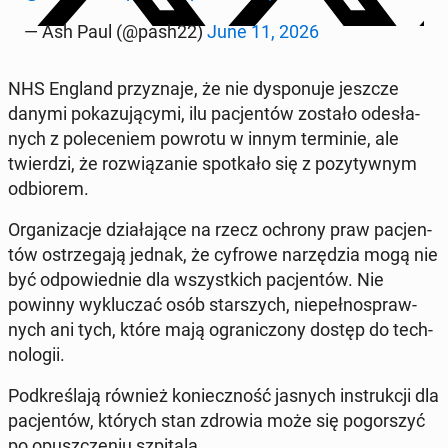
— Ash Paul (@pash22)
June 11, 2026
NHS England przy­zna­je, że nie dys­po­nu­je jeszcze
danymi po­ka­zu­ją­cy­mi, ilu pa­cjen­tów zostało ode­sła­
nych z po­le­ce­niem powrotu w innym ter­mi­nie, ale
twier­dzi, że roz­wią­za­nie spo­tka­ło się z po­zy­tyw­nym
od­bio­rem.
Or­ga­ni­za­cje dzia­ła­ją­ce na rzecz ochrony praw pa­cjen­
tów ostrze­ga­ją jednak, że cyfrowe na­rzę­dzia mogą nie
być od­po­wied­nie dla wszyst­kich pa­cjen­tów. Nie
powinny wy­klu­czać osób star­szych, nie­peł­no­spraw­
nych ani tych, które mają ogra­ni­czo­ny dostęp do tech­
no­lo­gii.
Pod­kre­śla­ją również ko­niecz­ność jasnych in­struk­cji dla
pa­cjen­tów, których stan zdrowia może się po­gor­szyć
po opusz­cze­niu szpi­ta­la.