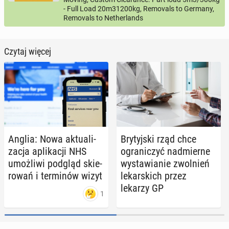
- Full Load 20m31200kg, Removals to Germany,
Removals to Netherlands
Czytaj więcej
Anglia: Nowa ak­tu­ali­
Bry­tyj­ski rząd chce
za­cja apli­ka­cji NHS
ogra­ni­czyć nad­mier­ne
umoż­li­wi podgląd skie­
wy­sta­wia­nie zwol­nień
ro­wań i ter­mi­nów wizyt
le­kar­skich przez
lekarzy GP
1