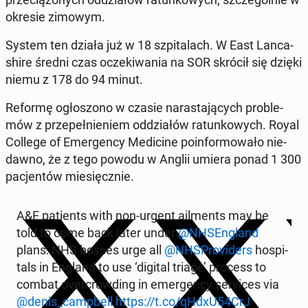
okresie zimowym.
System ten działa już w 18 szpi­ta­lach. W East Lan­ca­
shi­re średni czas ocze­ki­wa­nia na SOR skrócił się dzięki
niemu z 178 do 94 minut.
Reformę ogło­szo­no w czasie na­ra­sta­ją­cych pro­ble­
mów z prze­peł­nie­niem od­dzia­łów ra­tun­ko­wych. Royal
College of Emer­gen­cy Me­di­ci­ne po­in­for­mo­wa­ło nie­
daw­no, że z tego powodu w Anglii umiera ponad 1 300
pa­cjen­tów mie­sięcz­nie.
A&E pa­tients with non-urgent ail­ments may be
told to come back later under
@NHSEn­gland
plans: NHS bosses urge all
@NHSPro­vi­ders
ho­spi­
tals in England to use ‘digital triage’ process to
combat over­crow­ding in emer­gen­cy se­rvi­ces via
@denis_camp­bell
https://t.co/qHdxU54CrJ