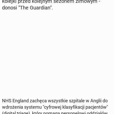
kolejki przed ko­lej­nym sezonem zimowym -
donosi "The Gu­ar­dian".
NHS England zachęca wszyst­kie szpi­ta­le w Anglii do
wdro­że­nia systemu "cy­fro­wej kla­sy­fi­ka­cji pa­cjen­tów"
(digital triage), który pomaga per­so­ne­lo­wi od­dzia­łów