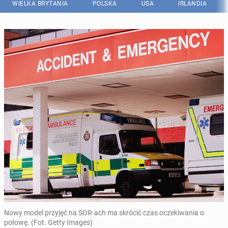
WIELKA BRYTANIA
POLSKA
USA
IRLANDIA
Nowy model przyjęć na SOR-ach ma skrócić czas oczekiwania o
połowę. (Fot. Getty Images)