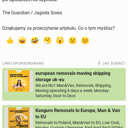
The Guardian / Jagoda Sowa
Dziękujemy za przeczytanie artykułu. Co o tym myślisz?
LINKI SPONSOROWANE
JAK DODAĆ?
european removals moving shipping
storage uk-eu
We are No1 Man&Van, Removals, Shipping,
Moving operating 6 days a week, Monday-
Saturday, Door to Door.
Kanguro Removals to Europe, Man & Van
to EU
Removals to Poland, Man&Van to EU, Low Cost,
Moving, Custom Clearance. Part load 5m3/300kg