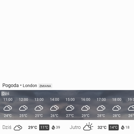
Pogoda
•
London
ZMIANA
Dziś
11:00
12:00
13:00
14:00
15:00
16:00
17:00
18:00
19:
24°C
25°C
25°C
26°C
27°C
29°C
28°C
28°C
26
Dziś
Jutro
29°C
32°C
11°C
14°C
39
18