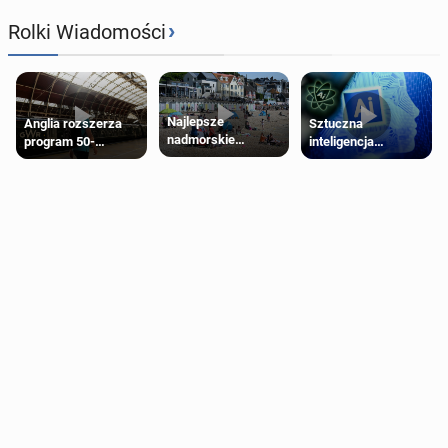
›
Rolki Wiadomości
Najlepsze
Anglia rozszerza
Sztuczna
nadmorskie
program 50-
inteligencja
miasteczko blisko
procentowych
próbowała oszukać
Londynu
zniżek kolejowych
człowieka
na 18-latków