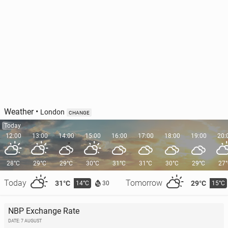
Weather
•
London
CHANGE
Today
12:00
13:00
14:00
15:00
16:00
17:00
18:00
19:00
20:
28°C
29°C
29°C
30°C
31°C
31°C
30°C
29°C
27
Today
Tomorrow
31°C
29°C
14°C
15°C
30
NBP Exchange Rate
DATE: 7 AUGUST