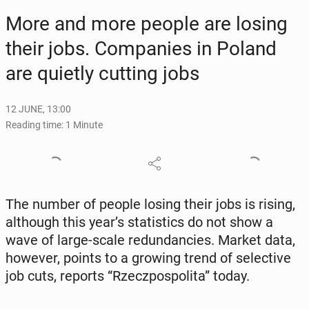
More and more people are losing
their jobs. Com­pa­nies in Poland
are quietly cutting jobs
12 JUNE, 13:00
Reading time: 1 Minute
The number of people losing their jobs is rising,
al­though this year’s sta­tis­tics do not show a
wave of large-scale re­dun­dan­cies. Market data,
however, points to a growing trend of se­lec­tive
job cuts, reports “Rzecz­pospoli­ta” today.