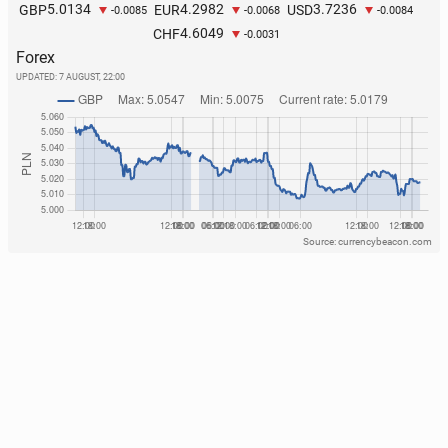
5.0134
4.2982
3.7236
GBP
EUR
USD
-0.0085
-0.0068
-0.0084
4.6049
CHF
-0.0031
Forex
UPDATED:
7 AUGUST, 22:00
Source: currencybeacon.com