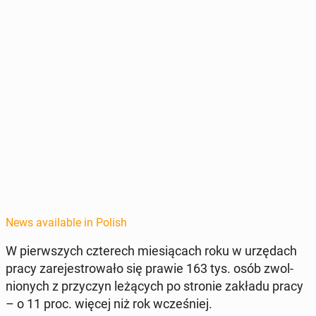
News available in Polish
W pier­wszych czterech miesią­cach roku w urzę­dach
pracy zare­je­strowało się prawie 163 tys. osób zwol­
nionych z przy­czyn leżą­cych po stronie zakładu pracy
– o 11 proc. więcej niż rok wcześniej.