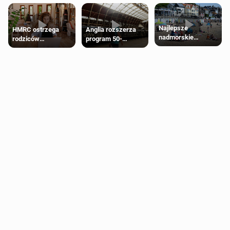
Najlepsze
HMRC ostrzega
Anglia rozszerza
nadmorskie
rodziców
program 50-
miasteczko blisko
pobierających Child
procentowych
Londynu
Benefit. Mogą być
zniżek kolejowych
zobowiązani do
na 18-latków
zwrotu zasiłku