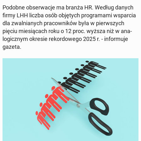
Podobne ob­serwac­je ma branża HR. Według danych
firmy LHH liczba osób ob­ję­tych pro­gra­ma­mi ws­par­cia
dla zwal­ni­anych pra­cown­ików była w pier­wszych
pięciu miesią­cach roku o 12 proc. wyższa niż w ana­
log­icznym okresie reko­r­dowego 2025 r. - in­for­mu­je
gazeta.