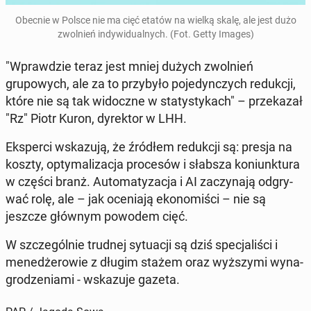
Obecnie w Polsce nie ma cięć etatów na wielką skalę, ale jest dużo
zwol­nień in­dy­wid­u­al­nych. (Fot. Getty Images)
"Wprawdzie teraz jest mniej dużych zwol­nień
grupowych, ale za to przy­było po­je­dynczych re­dukcji,
które nie są tak widoczne w statystykach" – przekazał
"Rz" Piotr Kuron, dyrek­tor w LHH.
Eksper­ci wskazu­ją, że źródłem re­dukcji są: presja na
koszty, op­ty­mal­iza­c­ja pro­cesów i słabsza ko­ni­unk­tu­ra
w części branż. Au­tomatyza­c­ja i AI za­czy­na­ją odgry­
wać rolę, ale – jak oce­ni­a­ją ekonomiś­ci – nie są
jeszcze głównym powodem cięć.
W szczegól­nie trudnej sytu­acji są dziś spec­jal­iś­ci i
menedżerowie z długim stażem oraz wyższy­mi wyna­
grodzeni­a­mi - wskazu­je gazeta.