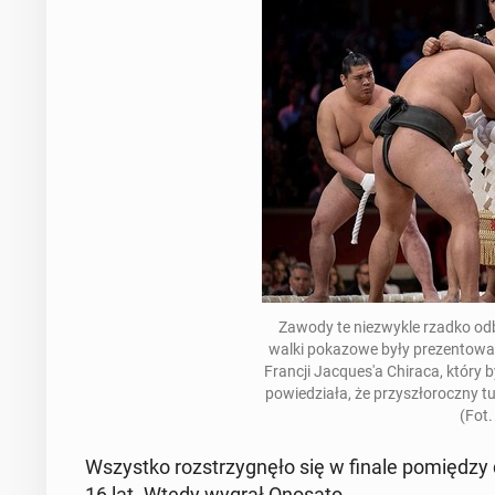
Zawody te nie­zwy­kle rzadko od­b
walki po­ka­zo­we były pre­zen­to­w
Francji Ja­cqu­es'a Chiraca, który
po­wie­dzia­ła, że przy­szło­rocz­n
(Fot.
Wszyst­ko roz­strzy­gnę­ło się w finale po­mię­dz
16 lat. Wtedy wygrał Onosato.