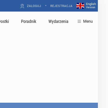
English
•
ZALOGUJ
REJESTRACJA
Version
ostki
Poradnik
Wydarzenia
Menu