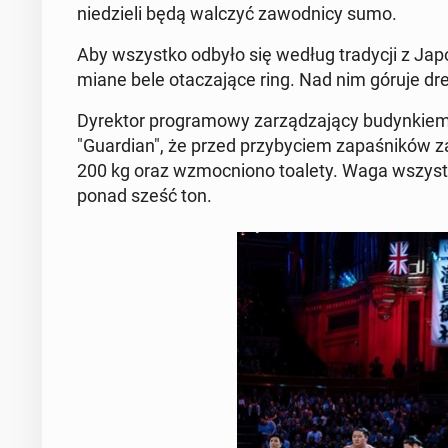
nie­dzie­li będą walczyć za­wod­ni­cy sumo.
Aby wszyst­ko odbyło się według tra­dy­cji z Japon
mia­ne bele ota­cza­ją­ce ring. Nad nim góruje dre
Dy­rek­tor pro­gra­mo­wy za­rzą­dza­ją­cy bu­dyn­k
"Gu­ar­dian", że przed przy­by­ciem za­pa­śni­ków z
200 kg oraz wzmoc­nio­no toalety. Waga wszyst­ki
ponad sześć ton.