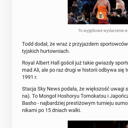
To wy­jąt­ko­we wy­da­rze­nie 
Todd dodał, że wraz z przy­jaz­dem spor­tow­ców 
tyj­skich hur­tow­niach.
Royal Albert Hall gościł już takie gwiazdy sp
mad Ali, ale po raz drugi w hi­sto­rii odbywa się
1991 r.
Stacja Sky News podała, że więk­szość uwagi sk
na). To Mongoł Ho­sho­ryu To­mo­kat­su i Ja­po
Basho - naj­bar­dziej pre­sti­żo­wym tur­nie­ju sumo,
ni­ka­mi po 15 dniach walki.