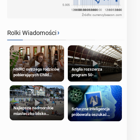
Źródło: currencybeacon.com
›
Rolki Wiadomości
HMRC ostrzega rodziców
Anglia rozszerza
pobierających Child
program 50-
Benefit. Mogą być
procentowych zniżek
zobowiązani do zwrotu
kolejowych na 18-latków
zasiłku
Najlepsze nadmorskie
Sztuczna inteligencja
miasteczko blisko
próbowała oszukać
Londynu
człowieka