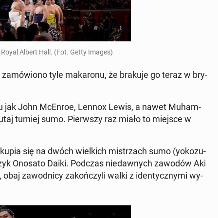
w Royal Albert Hall. (Fot. Getty Images)
za­mó­wio­no tyle ma­ka­ro­nu, że brakuje go teraz w bry­
ortu jak John McEnroe, Lennox Lewis, a nawet Mu­ham­
 tutaj turniej sumo. Pierw­szy raz miało to miejsce w
upia się na dwóch wiel­kich mi­strzach sumo (yoko­zu­
ń­czyk Onosato Daiki. Podczas nie­daw­nych zawodów Aki
 obaj za­wod­ni­cy za­koń­czy­li walki z iden­tycz­ny­mi wy­