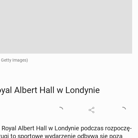
 Getty Images)
al Albert Hall w Lon­dy­nie
 Royal Albert Hall w Lon­dy­nie podczas roz­po­czę­
drugi to spor­to­we wy­da­rze­nie odbywa się poza