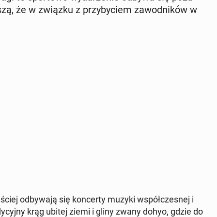
oszą, że w związku z przy­by­ciem za­wod­ni­ków w
ciej od­by­wa­ją się kon­cer­ty muzyki współ­cze­snej i
a­dy­cyj­ny krąg ubitej ziemi i gliny zwany dohyo, gdzie do