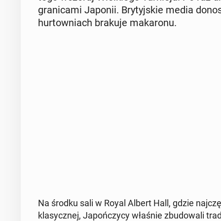
gra­ni­ca­mi Japonii. Bry­tyj­skie media don
hur­tow­niach brakuje ma­ka­ro­nu.
Na środku sali w Royal Albert Hall, gdzie naj­czę­ś
kla­sycz­nej, Ja­poń­czy­cy właśnie zbu­do­wa­li tr