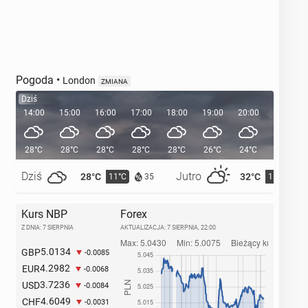
Pogoda
•
London
ZMIANA
Dziś
14:00
15:00
16:00
17:00
18:00
19:00
20:00
20:38
28°C
28°C
28°C
28°C
28°C
26°C
24°C
Dziś
Jutro
28°C
32°C
11°C
15°C
35
Kurs NBP
Forex
Z DNIA: 7 SIERPNIA
AKTUALIZACJA:
7 SIERPNIA, 22:00
5.0134
GBP
-0.0085
4.2982
EUR
-0.0068
3.7236
USD
-0.0084
4.6049
CHF
-0.0031