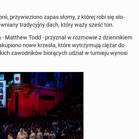
ii, przy­wie­zio­no zapas słomy, z której robi się sło­
w­nia­ny tra­dy­cyj­ny dach, który waży sześć ton.
iem - Matthew Todd - przy­znał w roz­mo­wie z dzien­ni­kiem
a­ku­pio­no nowe krzesła, które wy­trzy­mu­ją ciężar do
ch za­wod­ni­ków bio­rą­cych udział w tur­nie­ju wynosi