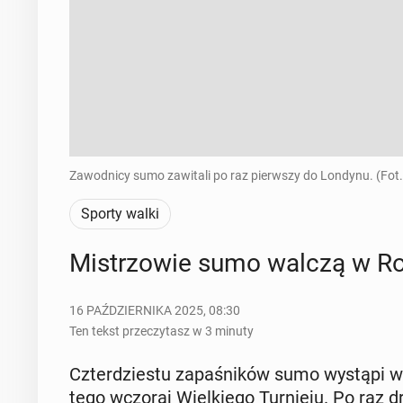
Zawodnicy sumo zawitali po raz pierwszy do Londynu. (Fot.
Sporty walki
Mi­strzo­wie sumo walczą w Roy
16 PAŹDZIERNIKA 2025, 08:30
Ten tekst przeczytasz w 3 minuty
Czter­dzie­stu za­pa­śni­ków sumo wystąpi w
te­go wczoraj Wiel­kie­go Tur­nie­ju. Po raz 