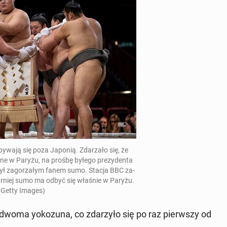
y­wa­ją się poza Japonią. Zda­rza­ło się, że
a­ne w Paryżu, na prośbę byłego pre­zy­den­ta
 był za­go­rza­łym fanem sumo. Stacja BBC za­
y turniej sumo ma odbyć się właśnie w Paryżu.
 Getty Images)
y dwoma yoko­zu­na, co zda­rzy­ło się po raz pierw­szy od