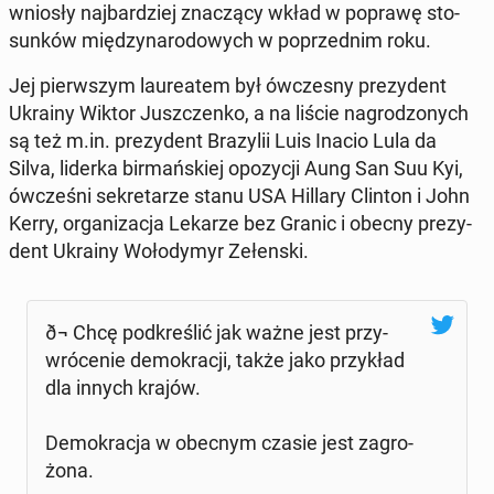
wniosły naj­bar­dziej zna­czą­cy wkład w poprawę sto­
sun­ków mię­dzy­na­ro­do­wych w po­przed­nim roku.
Jej pierw­szym lau­re­atem był ów­cze­sny pre­zy­dent
Ukrainy Wiktor Jusz­czen­ko, a na liście na­gro­dzo­nych
są też m.in. pre­zy­dent Bra­zy­lii Luis Inacio Lula da
Silva, liderka bir­mań­skiej opo­zy­cji Aung San Suu Kyi,
ów­cze­śni se­kre­ta­rze stanu USA Hillary Clinton i John
Kerry, or­ga­ni­za­cja Lekarze bez Granic i obecny pre­zy­
dent Ukrainy Wo­ło­dy­myr Ze­łen­ski.
ð¬ Chcę pod­kre­ślić jak ważne jest przy­
wró­ce­nie de­mo­kra­cji, także jako przy­kład
dla innych krajów.
De­mo­kra­cja w obecnym czasie jest za­gro­
żo­na.