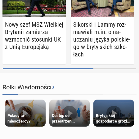
Nowy szef MSZ Wiel­kiej
Si­kor­ski i Lammy roz­
Bry­ta­nii za­mie­rza
ma­wia­li m.in. o na­
wzmoc­nić sto­sun­ki UK
ucza­niu języka pol­skie­
z Unią Eu­ro­pej­ską
go w bry­tyj­skich szko­
łach
›
Rolki Wiadomości
Polacy to
Dostęp do
Brytyjskiej
mięsożercy?
przestrzeni
gospodarce grozi
przeznaczonych
recesja, jeśli
dla jednej płci ma
kryzys na Bliskim
opierać się
Wschodzie się