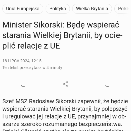
Unia Europejska
Polityka
Wielka Brytania
Polsk
Mi­ni­ster Si­kor­ski: Będę wspie­rać
sta­ra­nia Wiel­kiej Bry­ta­nii, by ocie­
plić relacje z UE
18 LIPCA 2024, 12:15
Ten tekst przeczytasz w 4 minuty
Szef MSZ Ra­do­sław Si­kor­ski za­pew­nił, że będzie
wspie­rać sta­ra­nia Wiel­kiej Bry­ta­nii, by po­lep­szyć
i ure­gu­lo­wać jej relacje z UE, przy­naj­mniej w ob­
sza­rze szeroko ro­zu­mia­ne­go bez­pie­czeń­stwa.