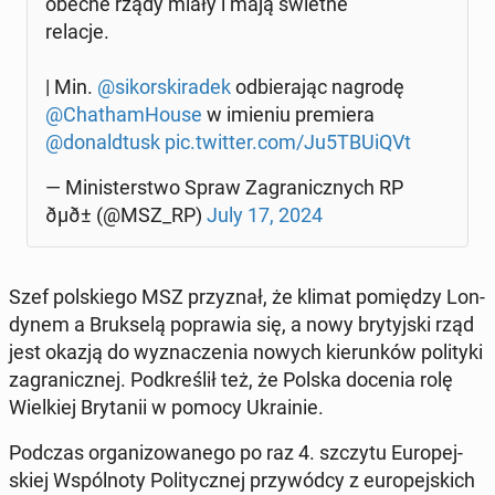
obecne rządy miały i mają świetne
relacje.
| Min.
@si­kor­ski­ra­dek
od­bie­ra­jąc nagrodę
@Cha­tham­Ho­use
w imieniu pre­mie­ra
@do­nald­tusk
pic.twitter.com/Ju5TBUiQVt
— Mi­ni­ster­stwo Spraw Za­gra­nicz­nych RP
ðµð± (@MSZ_RP)
July 17, 2024
Szef pol­skie­go MSZ przy­znał, że klimat po­mię­dzy Lon­
dy­nem a Bruk­se­lą po­pra­wia się, a nowy bry­tyj­ski rząd
jest okazją do wy­zna­cze­nia nowych kie­run­ków po­li­ty­ki
za­gra­nicz­nej. Pod­kre­ślił też, że Polska docenia rolę
Wiel­kiej Bry­ta­nii w pomocy Ukra­inie.
Podczas or­ga­ni­zo­wa­ne­go po raz 4. szczytu Eu­ro­pej­
skiej Wspól­no­ty Po­li­tycz­nej przy­wód­cy z eu­ro­pej­skich