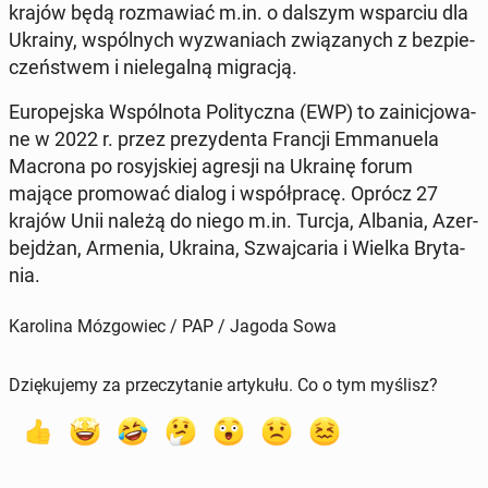
krajów będą roz­ma­wiać m.in. o dalszym wspar­ciu dla
Ukrainy, wspól­nych wy­zwa­niach zwią­za­nych z bez­pie­
czeń­stwem i nie­le­gal­ną mi­gra­cją.
Eu­ro­pej­ska Wspól­no­ta Po­li­tycz­na (EWP) to za­ini­cjo­wa­
ne w 2022 r. przez pre­zy­den­ta Francji Em­ma­nu­ela
Macrona po ro­syj­skiej agresji na Ukrainę forum
mające pro­mo­wać dialog i współ­pra­cę. Oprócz 27
krajów Unii należą do niego m.in. Turcja, Albania, Azer­
bej­dżan, Armenia, Ukraina, Szwaj­ca­ria i Wielka Bry­ta­
nia.
Karolina Mózgowiec / PAP / Jagoda Sowa
Dziękujemy za przeczytanie artykułu. Co o tym myślisz?