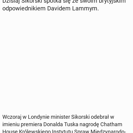
Dzisiaj Si­kor­ski spotka się ze swoim bry­tyj­skim
od­po­wied­ni­kiem Davidem Lammym.
Wczoraj w Lon­dy­nie mi­ni­ster Si­kor­ski odebrał w
imieniu pre­mie­ra Donalda Tuska nagrodę Chatham
House Kró­lew­skie­go In­sty­tu­tu Spraw Mię­dzy­na­ro­do­