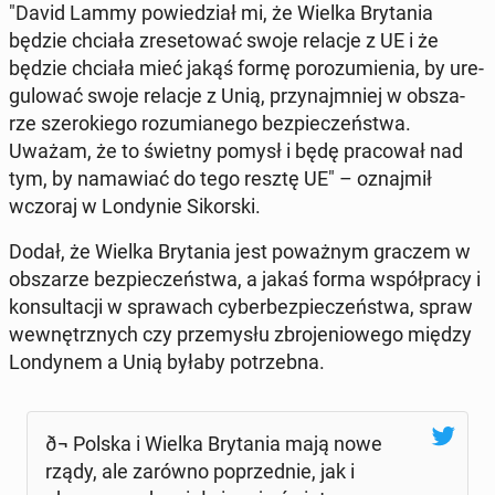
"David Lammy po­wie­dział mi, że Wielka Bry­ta­nia
będzie chciała zre­se­to­wać swoje relacje z UE i że
będzie chciała mieć jakąś formę po­ro­zu­mie­nia, by ure­
gu­lo­wać swoje relacje z Unią, przy­naj­mniej w ob­sza­
rze sze­ro­kie­go ro­zu­mia­ne­go bez­pie­czeń­stwa.
Uważam, że to świetny pomysł i będę pra­co­wał nad
tym, by na­ma­wiać do tego resztę UE" – oznaj­mił
wczoraj w Lon­dy­nie Si­kor­ski.
Dodał, że Wielka Bry­ta­nia jest po­waż­nym graczem w
ob­sza­rze bez­pie­czeń­stwa, a jakaś forma współ­pra­cy i
kon­sul­ta­cji w spra­wach cy­ber­bez­pie­czeń­stwa, spraw
we­wnętrz­nych czy prze­my­słu zbro­je­nio­we­go między
Lon­dy­nem a Unią byłaby po­trzeb­na.
ð¬ Polska i Wielka Bry­ta­nia mają nowe
rządy, ale zarówno po­przed­nie, jak i