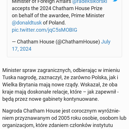
Mi­ni­ster of Foreign Affairs
@ra­dek­si­kor­ski
accepts the 2024 Chatham House Prize
on behalf of the awardee, Prime Mi­ni­ster
@do­nald­tusk
of Poland.
pic.twitter.com/jqC5sMOBIG
— Chatham House (@Cha­tham­Ho­use)
July
17, 2024
Mi­ni­ster spraw za­gra­nicz­nych, od­bie­ra­jąc w imieniu
Tuska nagrodę, za­zna­czył, że zarówno Polska, jak i
Wielka Bry­ta­nia mają nowe rządy. Wskazał, że oba
kraje mają do­sko­na­łe relacje, które – jak za­pew­nił -
będą przez nowe ga­bi­ne­ty kon­ty­nu­owa­ne.
Nagroda Chatham House jest co­rocz­nym wy­róż­nie­
niem przy­zna­wa­nym od 2005 roku osobie, osobom lub
or­ga­ni­za­cjom, które zdaniem człon­ków in­sty­tu­tu