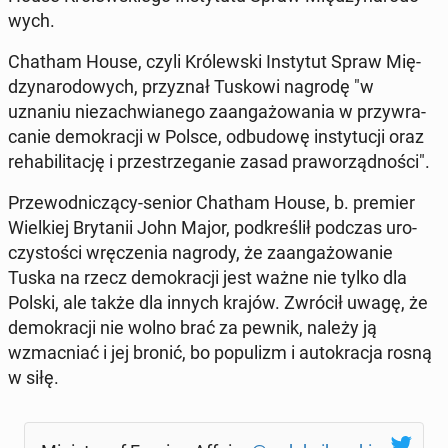
wych.
Chatham House, czyli Kró­lew­ski In­sty­tut Spraw Mię­
dzy­na­ro­do­wych, przy­znał Tuskowi nagrodę "w
uznaniu nie­za­chwia­ne­go za­an­ga­żo­wa­nia w przy­wra­
ca­nie de­mo­kra­cji w Polsce, od­bu­do­wę in­sty­tu­cji oraz
re­ha­bi­li­ta­cję i prze­strze­ga­nie zasad pra­wo­rząd­no­ści".
Prze­wod­ni­czą­cy-senior Chatham House, b. premier
Wiel­kiej Bry­ta­nii John Major, pod­kre­ślił podczas uro­
czy­sto­ści wrę­cze­nia nagrody, że za­an­ga­żo­wa­nie
Tuska na rzecz de­mo­kra­cji jest ważne nie tylko dla
Polski, ale także dla innych krajów. Zwrócił uwagę, że
de­mo­kra­cji nie wolno brać za pewnik, należy ją
wzmac­niać i jej bronić, bo po­pu­lizm i au­to­kra­cja rosną
w siłę.