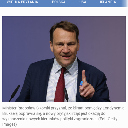
WIELKA BRYTANIA
POLSKA
USA
IRLANDIA
Minister Radosław Sikorski przyznał, że klimat pomiędzy Londynem a
Brukselą poprawia się, a nowy brytyjski rząd jest okazją do
wyznaczenia nowych kierunków polityki zagranicznej. (Fot. Getty
Images)