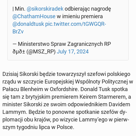
| Min.
@si­kor­ski­ra­dek
od­bie­ra­jąc nagrodę
@Cha­tham­Ho­use
w imieniu pre­mie­ra
@do­nald­tusk
pic.twitter.com/tGW­GQR­
BrZv
— Mi­ni­ster­stwo Spraw Za­gra­nicz­nych RP
ðµð± (@MSZ_RP)
July 17, 2024
Dzisiaj Si­kor­ski będzie to­wa­rzy­szył szefowi pol­skie­go
rządu w szczy­cie Eu­ro­pej­skiej Wspól­no­ty Po­li­tycz­nej w
Pałacu Blen­he­im w Oxford­shi­re. Donald Tusk spotka
się tam z bry­tyj­skim pre­mie­rem Keirem Star­me­rem, a
mi­ni­ster Si­kor­ski ze swoim od­po­wied­ni­kiem Davidem
Lammym. Będzie to ponowne spo­tka­nie szefów dy­
plo­ma­cji obu krajów, po wizycie Lammy’ego w pierw­
szym ty­go­dniu lipca w Polsce.