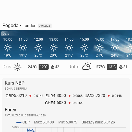
Pogoda
•
London
ZMIANA
Dziś
10:00
11:00
12:00
13:00
14:00
15:00
16:00
17:00
18:
19°C
19°C
20°C
20°C
21°C
23°C
24°C
24°C
24
Dziś
Jutro
24°C
27°C
12°C
13°C
42
31
Kurs NBP
Z DNIA: 6 SIERPNIA
5.0219
4.3050
3.7320
GBP
EUR
USD
-0.0144
-0.0068
-0.0148
4.6080
CHF
-0.0164
Forex
AKTUALIZACJA:
6 SIERPNIA, 10:20