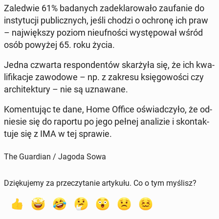
Za­le­d­wie 61% ba­da­nych za­de­kla­ro­wa­ło za­ufa­nie do
in­sty­tu­cji pu­blicz­nych, jeśli chodzi o ochronę ich praw
– naj­więk­szy poziom nie­uf­no­ści wy­stę­po­wał wśród
osób powyżej 65. roku życia.
Jedna czwarta re­spon­den­tów skar­ży­ła się, że ich kwa­
li­fi­ka­cje za­wo­do­we – np. z zakresu księ­go­wo­ści czy
ar­chi­tek­tu­ry – nie są uzna­wa­ne.
Ko­men­tu­jąc te dane, Home Office oświad­czy­ło, że od­
nie­sie się do raportu po jego pełnej ana­li­zie i skon­tak­
tu­je się z IMA w tej sprawie.
The Guardian / Jagoda Sowa
Dziękujemy za przeczytanie artykułu. Co o tym myślisz?