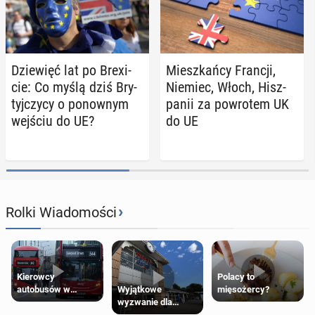
Dzie­więć lat po Bre­xi­
Miesz­kań­cy Francji,
cie: Co myślą dziś Bry­
Niemiec, Włoch, Hisz­
tyj­czy­cy o po­now­nym
pa­nii za po­wro­tem UK
wejściu do UE?
do UE
›
Rolki Wiadomości
Kierowcy
Polacy to
Wyjątkowe
autobusów w
mięsożercy?
wyzwanie dla
Londynie
posiadaczy kart
zapowiadają strajki