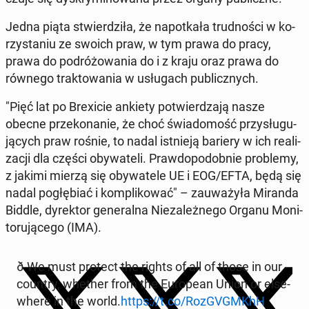
Jedna piąta stwier­dzi­ła, że na­po­tka­ła trud­no­ści w ko­
rzy­sta­niu ze swoich praw, w tym prawa do pracy,
prawa do po­dró­żo­wa­nia do i z kraju oraz prawa do
równego trak­to­wa­nia w usłu­gach pu­blicz­nych.
"Pięć lat po Bre­xi­cie ankiety po­twier­dza­ją nasze
obecne prze­ko­na­nie, że choć świa­do­mość przy­słu­gu­
ją­cych praw rośnie, to nadal ist­nie­ją bariery w ich re­ali­
za­cji dla części oby­wa­te­li. Praw­do­po­dob­nie pro­ble­my,
z jakimi mierzą się oby­wa­te­le UE i EOG/EFTA, będą się
nadal po­głę­biać i kom­pli­ko­wać" – za­uwa­ży­ła Miranda
Biddle, dy­rek­tor ge­ne­ral­na Nie­za­leż­ne­go Organu Mo­ni­
to­ru­ją­ce­go (IMA).
ð We must protect the rights of all of those in our
country, whether from the Eu­ro­pe­an Union or el­se­
whe­re in the world.
https://t.co/Roz­GVGM­KhH