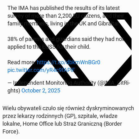
The IMA has pu­bli­shed the results of its latest
survey of more than 2,200 EU ci­ti­zens, and their
family members, living in the UK and Gi­bral­tar.
38% of parents and gu­ar­dians said they had not
applied to the EUSS for their child.
Read more:
https://t.co/dbkmWnBGr0
pic.twitter.com/yR4c9fAPiF
— In­de­pen­dent Mo­ni­to­ring Au­tho­ri­ty (@IMA_Ci­tRi­
ghts)
October 2, 2025
Wielu oby­wa­te­li czuło się również dys­kry­mi­no­wa­nych
przez lekarzy ro­dzin­nych (GP), szpi­ta­le, władze
lokalne, Home Office lub Straż Gra­nicz­ną (Border
Force).