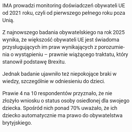
IMA pro­wa­dzi mo­ni­to­ring do­świad­czeń oby­wa­te­li UE
od 2021 roku, czyli od pierw­sze­go pełnego roku poza
Unią.
Z naj­now­sze­go badania oby­wa­tel­skie­go na rok 2025
wynika, że więk­szość oby­wa­te­li UE jest świa­do­ma
przy­słu­gu­ją­cych im praw wy­ni­ka­ją­cych z po­ro­zu­mie­
nia o wy­stą­pie­niu – prawnie wią­żą­ce­go trak­ta­tu, który
sta­no­wił pod­sta­wę Brexitu.
Jednak badanie ujaw­ni­ło też nie­po­ko­ją­ce braki w
wiedzy, szcze­gól­nie w od­nie­sie­niu do dzieci.
Prawie 4 na 10 re­spon­den­tów przy­zna­ło, że nie
złożyło wniosku o status osoby osie­dlo­nej dla swojego
dziecka. Spośród nich ponad 70% uważało, że ich
dziecko au­to­ma­tycz­nie ma prawo do oby­wa­tel­stwa
bry­tyj­skie­go.