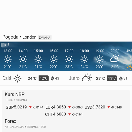
Pogoda
•
London
ZMIANA
Dziś
13:00
14:00
15:00
16:00
17:00
18:00
19:00
20:00
20:
21°C
21°C
21°C
22°C
23°C
24°C
23°C
21°C
Dziś
Jutro
24°C
27°C
12°C
13°C
43
31
Kurs NBP
Z DNIA: 6 SIERPNIA
5.0219
4.3050
3.7320
GBP
EUR
USD
-0.0144
-0.0068
-0.0148
4.6080
CHF
-0.0164
Forex
AKTUALIZACJA:
6 SIERPNIA, 13:00