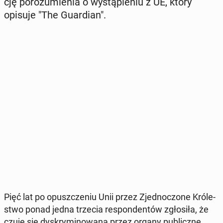
cję po­ro­zu­mie­nia o wy­stą­pie­niu z UE, który
opisuje "The Gu­ar­dian".
Pięć lat po opusz­cze­niu Unii przez Zjed­no­czo­ne Kró­le­
stwo ponad jedna trzecia re­spon­den­tów zgło­si­ła, że
czuje się dys­kry­mi­no­wa­na przez organy pu­blicz­ne.