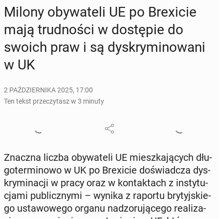
Milony oby­wa­te­li UE po Bre­xi­cie
mają trud­no­ści w do­stę­pie do
swoich praw i są dys­kry­mi­no­wa­ni
w UK
2 PAŹDZIERNIKA 2025, 17:00
Ten tekst przeczytasz w 3 minuty
Znaczna liczba oby­wa­te­li UE miesz­ka­ją­cych dłu­
go­ter­mi­no­wo w UK po Bre­xi­cie do­świad­cza dys­
kry­mi­na­cji w pracy oraz w kon­tak­tach z in­sty­tu­
cja­mi pu­blicz­ny­mi – wynika z raportu bry­tyj­skie­
go usta­wo­we­go organu nad­zo­ru­ją­ce­go re­ali­za­