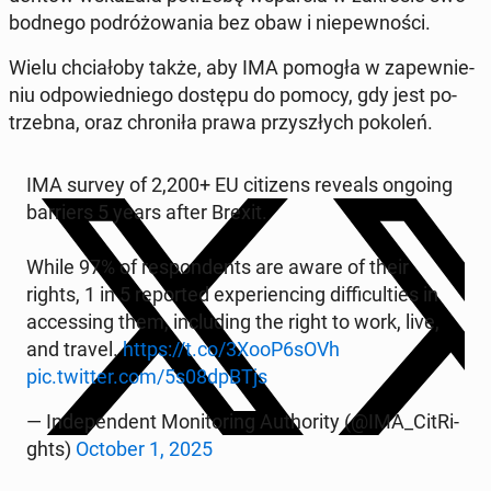
bod­ne­go po­dró­żo­wa­nia bez obaw i nie­pew­no­ści.
Wielu chcia­ło­by także, aby IMA pomogła w za­pew­nie­
niu od­po­wied­nie­go dostępu do pomocy, gdy jest po­
trzeb­na, oraz chro­ni­ła prawa przy­szłych pokoleń.
IMA survey of 2,200+ EU ci­ti­zens reveals ongoing
bar­riers 5 years after Brexit.
While 97% of re­spon­dents are aware of their
rights, 1 in 5 re­por­ted expe­rien­cing dif­fi­cul­ties in
ac­ces­sing them, in­c­lu­ding the right to work, live,
and travel.
https://t.co/3XooP6sOVh
pic.twitter.com/5s08dpBTjs
— In­de­pen­dent Mo­ni­to­ring Au­tho­ri­ty (@IMA_Ci­tRi­
ghts)
October 1, 2025