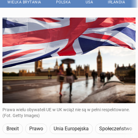
WIELKA BRYTANIA
POLSKA
USA
IRLANDIA
Prawa wielu obywateli UE w UK wciąż nie są w pełni respektowane.
(Fot. Getty Images)
Brexit
Prawo
Unia Europejska
Społeczeństwo