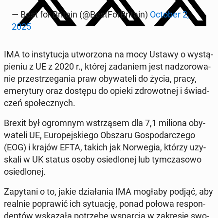
— Best for Britain (@Be­st­For­Bri­ta­in)
October 2,
2025
IMA to in­sty­tu­cja utwo­rzo­na na mocy Ustawy o wy­stą­
pie­niu z UE z 2020 r., której za­da­niem jest nad­zo­ro­wa­
nie prze­strze­ga­nia praw oby­wa­te­li do życia, pracy,
eme­ry­tu­ry oraz dostępu do opieki zdro­wot­nej i świad­
czeń spo­łecz­nych.
Brexit był ogrom­nym wstrzą­sem dla 7,1 miliona oby­
wa­te­li UE, Eu­ro­pej­skie­go Obszaru Go­spo­dar­cze­go
(EOG) i krajów EFTA, takich jak Nor­we­gia, którzy uzy­
ska­li w UK status osoby osie­dlo­nej lub tym­cza­so­wo
osie­dlo­nej.
Za­py­ta­ni o to, jakie dzia­ła­nia IMA mogłaby podjąć, aby
realnie po­pra­wić ich sy­tu­ację, ponad połowa re­spon­
den­tów wska­za­ła po­trze­bę wspar­cia w za­kre­sie swo­