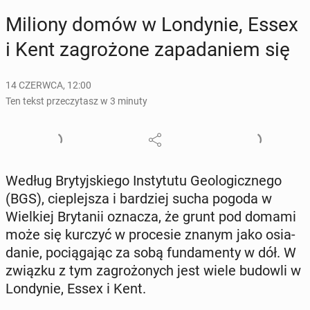
Miliony domów w Lon­dy­nie, Essex
i Kent za­gro­żo­ne za­pa­da­niem się
14 CZERWCA, 12:00
Ten tekst przeczytasz w 3 minuty
Według Bry­tyj­skie­go In­sty­tu­tu Geo­lo­gicz­ne­go
(BGS), cie­plej­sza i bar­dziej sucha pogoda w
Wiel­kiej Bry­ta­nii oznacza, że grunt pod domami
może się kurczyć w pro­ce­sie znanym jako osia­
da­nie, po­cią­ga­jąc za sobą fun­da­men­ty w dół. W
związku z tym za­gro­żo­nych jest wiele budowli w
Lon­dy­nie, Essex i Ken­t​​​​​​​.