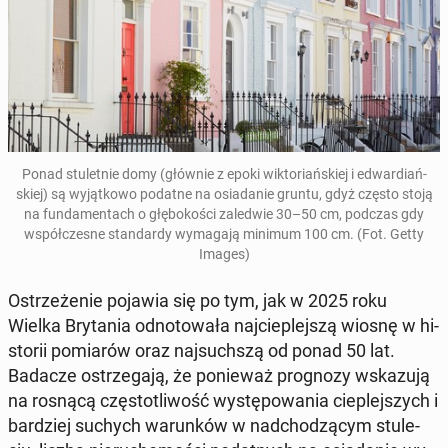
Ponad stu­let­nie domy (głównie z epoki wik­to­riań­skiej i edwar­diań­
skiej) są wy­jąt­ko­wo podatne na osia­da­nie gruntu, gdyż często stoją
na fun­da­men­tach o głę­bo­ko­ści za­le­d­wie 30–50 cm, podczas gdy
współ­cze­sne stan­dar­dy wy­ma­ga­ją minimum 100 cm. (Fot. Getty
Images)
Ostrze­że­nie pojawia się po tym, jak w 2025 roku
Wielka Bry­ta­nia od­no­to­wa­ła naj­cie­plej­szą wiosnę w hi­
sto­rii po­mia­rów oraz naj­such­szą od ponad 50 lat.
Badacze ostrze­ga­ją, że po­nie­waż pro­gno­zy wska­zu­ją
na rosnącą czę­sto­tli­wość wy­stę­po­wa­nia cie­plej­szych i
bar­dziej suchych wa­run­ków w nad­cho­dzą­cym stu­le­