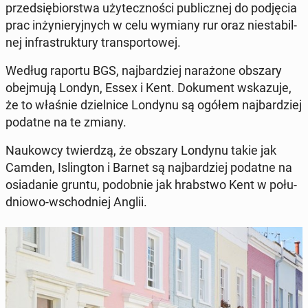
przed­się­bior­stwa uży­tecz­no­ści pu­blicz­nej do pod­ję­cia
prac in­ży­nie­ryj­nych w celu wymiany rur oraz nie­sta­bil­
nej in­fra­struk­tu­ry trans­por­to­wej.
Według raportu BGS, naj­bar­dziej na­ra­żo­ne obszary
obej­mu­ją Londyn, Essex i Kent. Do­ku­ment wska­zu­je,
że to właśnie dziel­ni­ce Londynu są ogółem naj­bar­dziej
podatne na te zmiany.
Na­ukow­cy twier­dzą, że obszary Londynu takie jak
Camden, Is­ling­ton i Barnet są naj­bar­dziej podatne na
osia­da­nie gruntu, po­dob­nie jak hrab­stwo Kent w po­łu­
dnio­wo-wschod­niej Anglii.