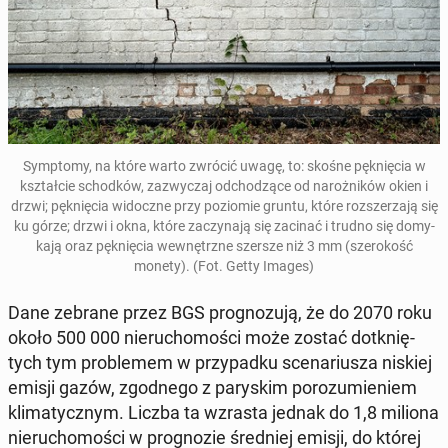
Symp­to­my, na które warto zwrócić uwagę, to: skośne pęk­nię­cia
w
kształ­cie schod­ków, za­zwy­czaj od­cho­dzą­ce od na­roż­ni­ków okien i
drzwi; pęk­nię­cia wi­docz­ne przy po­zio­mie gruntu, które roz­sze­rza­ją się
ku górze; drzwi i okna, które za­czy­na­ją się zacinać i trudno się do­my­
ka­ją oraz pęk­nię­cia we­wnętrz­ne szersze niż 3 mm (sze­ro­kość
monety).
(Fot. Getty Images)
Dane zebrane przez BGS pro­gno­zu­ją, że do 2070 roku
około 500 000 nie­ru­cho­mo­ści może zostać do­tknię­
tych tym pro­ble­mem w przy­pad­ku sce­na­riu­sza niskiej
emisji gazów, zgod­ne­go z pa­ry­skim po­ro­zu­mie­niem
kli­ma­tycz­nym. Liczba ta wzrasta jednak do 1,8 miliona
nie­ru­cho­mo­ści w pro­gno­zie śred­niej emisji, do której