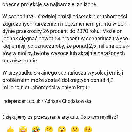
obecne pro­jek­cje są naj­bar­dziej zbli­żo­ne.
W sce­na­riu­szu śred­niej emisji odsetek nie­ru­cho­mo­ści
za­gro­żo­nych kur­cze­niem i pęcz­nie­niem gruntu w Lon­
dy­nie prze­kro­czy 26 procent do 2070 roku. Może on
jednak sięgnąć nawet 54 procent w sce­na­riu­szu wy­so­
kiej emisji, co ozna­cza­ło­by, że ponad 2,5 miliona obiek­
tów w stolicy byłoby wysoce lub skraj­nie na­ra­żo­nych
na znisz­cze­nie.
W przy­pad­ku skraj­ne­go sce­na­riu­sza wy­so­kiej emisji
pro­ble­mem może zostać do­tknię­tych ponad 4,2
miliona nie­ru­cho­mo­ści w całym kraju.
Independent.co.uk / Adriana Chodakowska
Dziękujemy za przeczytanie artykułu. Co o tym myślisz?