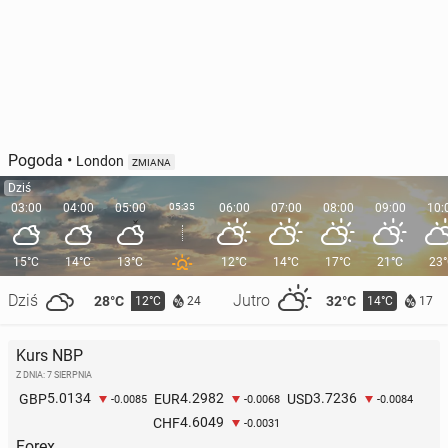
Pogoda
•
London
ZMIANA
Dziś
03:00
04:00
05:00
05:35
06:00
07:00
08:00
09:00
10:
15°C
14°C
13°C
12°C
14°C
17°C
21°C
23
Dziś
Jutro
28°C
32°C
12°C
14°C
24
17
Kurs NBP
Z DNIA: 7 SIERPNIA
5.0134
4.2982
3.7236
GBP
EUR
USD
-0.0085
-0.0068
-0.0084
4.6049
CHF
-0.0031
Forex