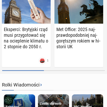
Eks­per­ci: Bry­tyj­ski rząd
Met Office: 2025 naj­
musi przy­go­to­wać się
praw­do­po­dob­niej naj­
na ocie­ple­nie klimatu o
go­ręt­szym rokiem w hi­
2 stopnie do 2050 r.
sto­rii UK
1
›
Rolki Wiadomości
Zasiłki dla osób
Sztuczna
BBC Weather