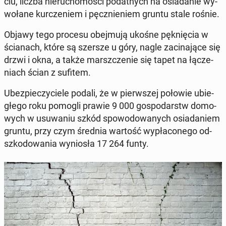
ciu, liczba nie­ru­cho­mo­ści po­dat­nych na osia­da­nie wy­
wo­ła­ne kur­cze­niem i pęcz­nie­niem gruntu stale rośnie.
Objawy tego procesu obej­mu­ją ukośne pęk­nię­cia w
ścia­nach, które są szersze u góry, nagle za­ci­na­ją­ce się
drzwi i okna, a także marsz­cze­nie się tapet na łą­cze­
niach ścian z sufitem.
Ubez­pie­czy­cie­le podali, że w pierw­szej połowie ubie­
głe­go roku pomogli prawie 9 000 go­spo­darstw do­mo­
wych w usu­wa­niu szkód spo­wo­do­wa­nych osia­da­niem
gruntu, przy czym średnia wartość wy­pła­co­ne­go od­
szko­do­wa­nia wy­nio­sła 17 264 funty.