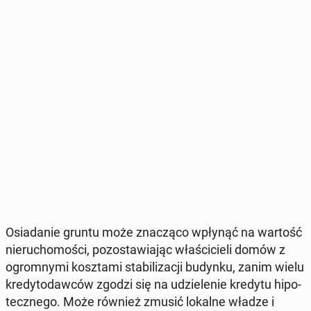
Osia­da­nie gruntu może zna­czą­co wpłynąć na wartość
nie­ru­cho­mo­ści, po­zo­sta­wia­jąc wła­ści­cie­li domów z
ogrom­ny­mi kosz­ta­mi sta­bi­li­za­cji budynku, zanim wielu
kre­dy­to­daw­ców zgodzi się na udzie­le­nie kredytu hi­po­
tecz­ne­go. Może również zmusić lokalne władze i