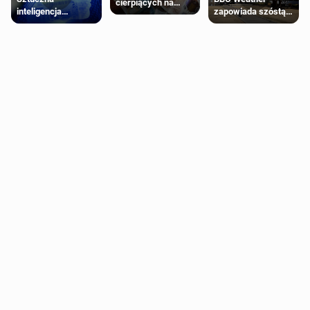
cierpiących na
inteligencja
zapowiada szóstą
schorzenia
próbowała oszukać
falę upałów w
psychiczne
człowieka
Londynie