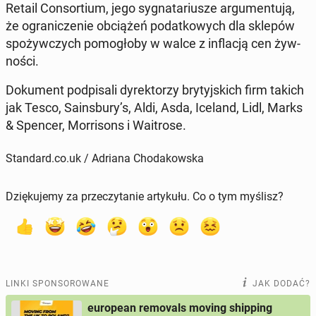
Retail Con­sor­tium, jego sy­gna­ta­riu­sze ar­gu­men­tu­ją,
że ogra­ni­cze­nie ob­cią­żeń po­dat­ko­wych dla sklepów
spo­żyw­czych po­mo­gło­by w walce z in­fla­cją cen żyw­
no­ści.
Do­ku­ment pod­pi­sa­li dy­rek­to­rzy bry­tyj­skich firm takich
jak Tesco, Sa­ins­bu­ry’s, Aldi, Asda, Iceland, Lidl, Marks
& Spencer, Mor­ri­sons i Wa­itro­se.
Standard.co.uk / Adriana Chodakowska
Dziękujemy za przeczytanie artykułu. Co o tym myślisz?
LINKI SPONSOROWANE
JAK DODAĆ?
european removals moving shipping