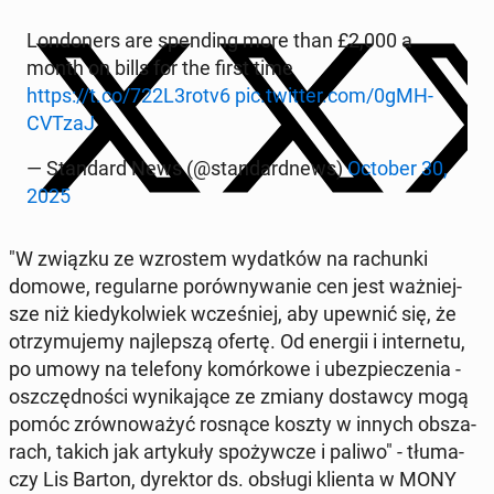
Lon­do­ners are spen­ding more than £2,000 a
month on bills for the first time
https://t.co/722L3rotv6
pic.twitter.com/0gMH­
CVT­zaJ
— Stan­dard News (@stan­dard­news)
October 30,
2025
"W związku ze wzro­stem wy­dat­ków na ra­chun­ki
domowe, re­gu­lar­ne po­rów­ny­wa­nie cen jest waż­niej­
sze niż kie­dy­kol­wiek wcze­śniej, aby upewnić się, że
otrzy­mu­je­my naj­lep­szą ofertę. Od energii i in­ter­ne­tu,
po umowy na te­le­fo­ny ko­mór­ko­we i ubez­pie­cze­nia -
oszczęd­no­ści wy­ni­ka­ją­ce ze zmiany do­staw­cy mogą
pomóc zrów­no­wa­żyć rosnące koszty w innych ob­sza­
rach, takich jak ar­ty­ku­ły spo­żyw­cze i paliwo" - tłu­ma­
czy Lis Barton, dy­rek­tor ds. obsługi klienta w MONY