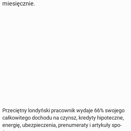
mie­sięcz­nie.
Prze­cięt­ny lon­dyń­ski pra­cow­nik wydaje 66% swojego
cał­ko­wi­te­go dochodu na czynsz, kredyty hi­po­tecz­ne,
energię, ubez­pie­cze­nia, pre­nu­me­ra­ty i ar­ty­ku­ły spo­