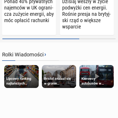
Ponad 40% pry­wat­nych
Dzisiaj weszły w życie
na­jem­ców w UK ogra­ni­
pod­wyż­ki cen energii.
cza zużycie energii, aby
Rośnie presja na bry­tyj­
móc opłacić ra­chun­ki
ski rząd o większe
wspar­cie
›
Rolki Wiadomości
Lipcowy ranking
Bristol znalazł się
Kierowcy
najtańszych
w gronie
autobusów w
supermarketów
najlepszych
Londynie
kierunków podróży
zapowiadają strajki
na świecie