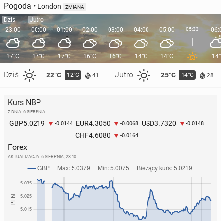
Pogoda
•
London
ZMIANA
Dziś
Jutro
23:00
00:00
01:00
02:00
03:00
04:00
05:00
05:33
06:
17°C
17°C
17°C
16°C
16°C
14°C
14°C
14
Dziś
Jutro
22°C
25°C
12°C
14°C
41
28
Kurs NBP
Z DNIA: 6 SIERPNIA
5.0219
4.3050
3.7320
GBP
EUR
USD
-0.0144
-0.0068
-0.0148
4.6080
CHF
-0.0164
Forex
AKTUALIZACJA:
6 SIERPNIA, 23:10