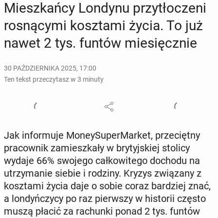
Miesz­kań­cy Londynu przy­tło­cze­ni
ro­sną­cy­mi kosz­ta­mi życia. To już
nawet 2 tys. funtów mie­sięcz­nie
30 PAŹDZIERNIKA 2025, 17:00
Ten tekst przeczytasz w 3 minuty
Jak in­for­mu­je Mo­ney­Su­per­Mar­ket, prze­cięt­ny
pra­cow­nik za­miesz­ka­ły w bry­tyj­skiej stolicy
wydaje 66% swojego cał­ko­wi­te­go dochodu na
utrzy­ma­nie siebie i rodziny. Kryzys zwią­za­ny z
kosz­ta­mi życia daje o sobie coraz bar­dziej znać,
a lon­dyń­czy­cy po raz pierw­szy w hi­sto­rii często
muszą płacić za ra­chun­ki ponad 2 tys. funtów