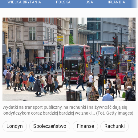
WIELKA BRYTANIA
POLSKA
USA
IRLANDIA
Wydatki na transport publiczny, na rachunki i na żywność dają się
londyńczykom coraz bardziej bardziej we znaki... (Fot. Getty Images)
Londyn
Społeczeństwo
Finanse
Rachunki