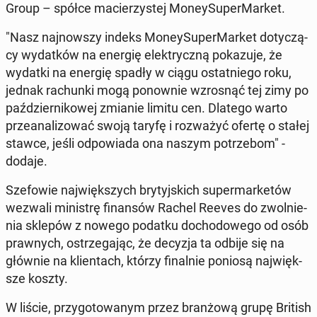
Group – spółce ma­cie­rzy­stej Mo­ney­Su­per­Mar­ket.
"Nasz naj­now­szy indeks Mo­ney­Su­per­Mar­ket do­ty­czą­
cy wy­dat­ków na energię elek­trycz­ną po­ka­zu­je, że
wydatki na energię spadły w ciągu ostat­nie­go roku,
jednak ra­chun­ki mogą po­now­nie wzro­snąć tej zimy po
paź­dzier­ni­ko­wej zmianie limitu cen. Dlatego warto
prze­ana­li­zo­wać swoją taryfę i roz­wa­żyć ofertę o stałej
stawce, jeśli od­po­wia­da ona naszym po­trze­bom" -
dodaje.
Sze­fo­wie naj­więk­szych bry­tyj­skich su­per­mar­ke­tów
wezwali mi­ni­strę fi­nan­sów Rachel Reeves do zwol­nie­
nia sklepów z nowego podatku do­cho­do­we­go od osób
praw­nych, ostrze­ga­jąc, że decyzja ta odbije się na
głównie na klien­tach, którzy fi­nal­nie poniosą naj­więk­
sze koszty.
W liście, przy­go­to­wa­nym przez bran­żo­wą grupę British