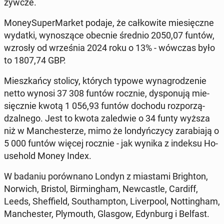
żyw­cze.
Mo­ney­Su­per­Mar­ket podaje, że cał­ko­wi­te mie­sięcz­ne
wydatki, wy­no­szą­ce obecnie średnio 2050,07 funtów,
wzrosły od wrze­śnia 2024 roku o 13% - wówczas było
to 1807,74 GBP.
Miesz­kań­cy stolicy, których typowe wy­na­gro­dze­nie
netto wynosi 37 308 funtów rocznie, dys­po­nu­ją mie­
sięcz­nie kwotą 1 056,93 funtów dochodu roz­po­rzą­
dzal­ne­go. Jest to kwota za­le­d­wie o 34 funty wyższa
niż w Man­che­ste­rze, mimo że lon­dyń­czy­cy za­ra­bia­ją o
5 000 funtów więcej rocznie - jak wynika z indeksu Ho­
use­hold Money Index.
W badaniu po­rów­na­no Londyn z mia­sta­mi Bri­gh­ton,
Norwich, Bristol, Bir­ming­ham, New­ca­stle, Cardiff,
Leeds, Shef­field, So­uthamp­ton, Li­ver­po­ol, Not­tin­gham,
Man­che­ster, Ply­mo­uth, Glasgow, Edyn­burg i Belfast.