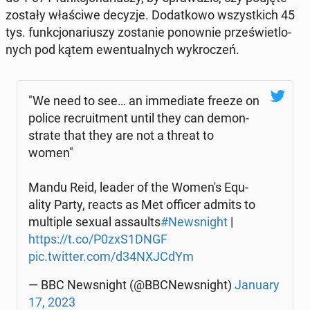
zostały wła­ści­we decyzje. Do­dat­ko­wo wszyst­kich 45
tys. funk­cjo­na­riu­szy zo­sta­nie po­now­nie prze­świe­tlo­
nych pod kątem ewen­tu­al­nych wy­kro­czeń.
"We need to see… an im­me­dia­te freeze on
police re­cru­it­ment until they can de­mon­
stra­te that they are not a threat to
women"
Mandu Reid, leader of the Women's Equ­
ali­ty Party, reacts as Met officer admits to
mul­ti­ple sexual as­saults
#New­sni­ght
|
https://t.co/P0zxS1DNGF
pic.twitter.com/d34NXJCdYm
— BBC New­sni­ght (@BBC­New­sni­ght)
January
17, 2023