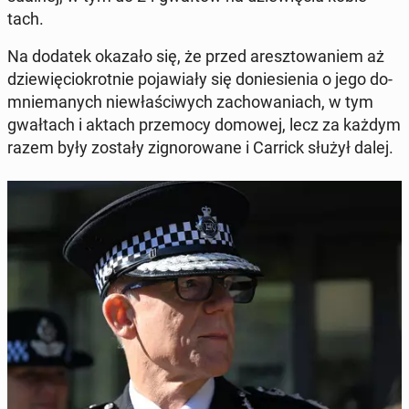
tach.
Na dodatek okazało się, że przed aresz­to­wa­niem aż
dzie­wię­cio­krot­nie po­ja­wia­ły się do­nie­sie­nia o jego do­
mnie­ma­nych nie­wła­ści­wych za­cho­wa­niach, w tym
gwał­tach i aktach prze­mo­cy domowej, lecz za każdym
razem były zostały zi­gno­ro­wa­ne i Carrick służył dalej.