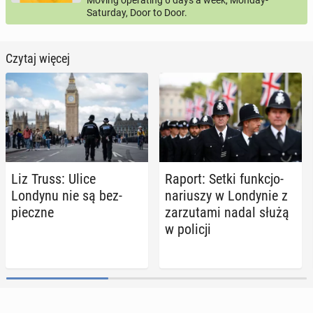
Moving operating 6 days a week, Monday-
Saturday, Door to Door.
Czytaj więcej
Liz Truss: Ulice
Raport: Setki funk­cjo­
Londynu nie są bez­
na­riu­szy w Lon­dy­nie z
piecz­ne
za­rzu­ta­mi nadal służą
w policji