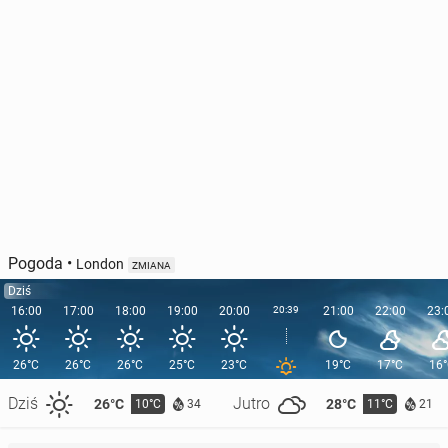
Pogoda
•
London
ZMIANA
Dziś
16:00
17:00
18:00
19:00
20:00
20:39
21:00
22:00
23:
26°C
26°C
26°C
25°C
23°C
19°C
17°C
16
Dziś
Jutro
26°C
28°C
10°C
11°C
34
21