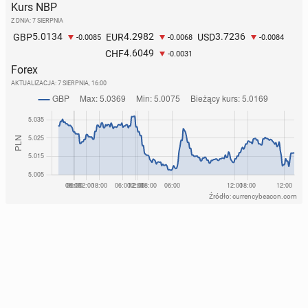
Kurs NBP
Z DNIA: 7 SIERPNIA
5.0134
4.2982
3.7236
GBP
EUR
USD
-0.0085
-0.0068
-0.0084
4.6049
CHF
-0.0031
Forex
AKTUALIZACJA:
7 SIERPNIA, 16:00
Źródło: currencybeacon.com