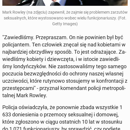
Mark Rowley (na zdjęciu) za­pew­nił, że zajmie się pro­ble­mem za­rzu­tów
sek­su­al­nych, które wy­sto­so­wa­no wobec wielu funk­cjo­na­riu­szy. (Fot.
Getty Images)
"Za­wie­dli­śmy. Prze­pra­szam. On nie po­wi­nien był być
po­li­cjan­tem. Ten czło­wiek znęcał się nad ko­bie­ta­mi w
naj­bar­dziej obrzy­dli­wy sposób. To jest od­ra­ża­ją­ce. Za­
wie­dli­śmy kobiety i dziew­czę­ta, i w istocie za­wie­dli­
śmy lon­dyń­czy­ków. Nie za­sto­so­wa­li­śmy tego samego
po­czu­cia bez­względ­no­ści do ochrony naszej własnej
uczci­wo­ści, które ru­ty­no­wo sto­su­je­my w kon­fron­ta­cji z
prze­stęp­ca­mi" - przy­znał ko­men­dant policji me­tro­po­li­
tal­nej Mark Rowley.
Policja oświad­czy­ła, że po­now­nie zbada wszyst­kie 1
633 do­nie­sie­nia o prze­mo­cy sek­su­al­nej i domowej,
które zgło­szo­no w ciągu ostat­nich 10 lat w sto­sun­ku
do 1 071 funk­cjo­na­riu­szy, by spraw­dzić, czy podjęte