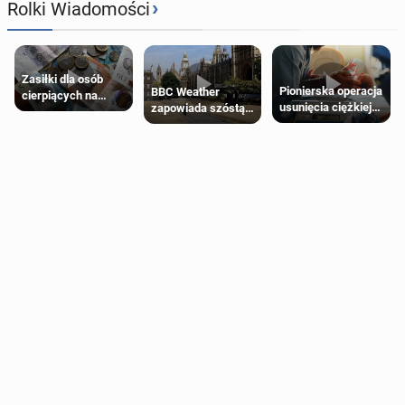
›
Rolki Wiadomości
Zasiłki dla osób
Pionierska operacja
BBC Weather
cierpiących na
usunięcia ciężkiej
zapowiada szóstą
schorzenia
wady wrodzonej
falę upałów w
psychiczne
płodu w łonie matki
Londynie