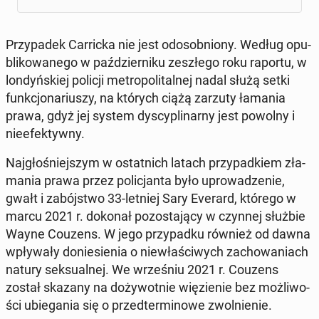
Przy­pa­dek Car­ric­ka nie jest od­osob­nio­ny. Według opu­
bli­ko­wa­ne­go w paź­dzier­ni­ku ze­szłe­go roku raportu, w
lon­dyń­skiej policji me­tro­po­li­tal­nej nadal służą setki
funk­cjo­na­riu­szy, na których ciążą zarzuty łamania
prawa, gdyż jej system dys­cy­pli­nar­ny jest powolny i
nie­efek­tyw­ny.
Naj­gło­śniej­szym w ostat­nich latach przy­pad­kiem zła­
ma­nia prawa przez po­li­cjan­ta było upro­wa­dze­nie,
gwałt i za­bój­stwo 33-letniej Sary Everard, którego w
marcu 2021 r. dokonał po­zo­sta­ją­cy w czynnej służbie
Wayne Couzens. W jego przy­pad­ku również od dawna
wpły­wa­ły do­nie­sie­nia o nie­wła­ści­wych za­cho­wa­niach
natury sek­su­al­nej. We wrze­śniu 2021 r. Couzens
został skazany na do­ży­wot­nie wię­zie­nie bez moż­li­wo­
ści ubie­ga­nia się o przed­ter­mi­no­we zwol­nie­nie.