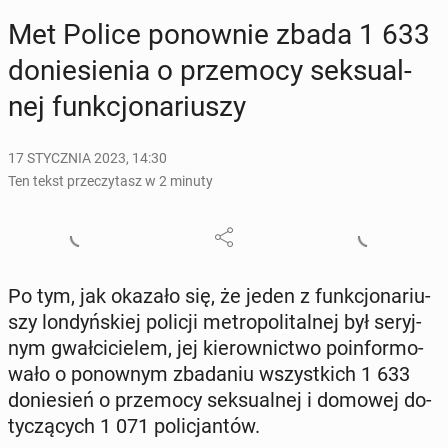
Met Police po­now­nie zbada 1 633
do­nie­sie­nia o prze­mo­cy sek­su­al­
nej funk­cjo­na­riu­szy
17 STYCZNIA 2023, 14:30
Ten tekst przeczytasz w 2 minuty
Po tym, jak okazało się, że jeden z funk­cjo­na­riu­
szy lon­dyń­skiej policji me­tro­po­li­tal­nej był se­ryj­
nym gwał­ci­cie­lem, jej kie­row­nic­two po­in­for­mo­
wa­ło o po­now­nym zba­da­niu wszyst­kich 1 633
do­nie­sień o prze­mo­cy sek­su­al­nej i domowej do­
ty­czą­cych 1 071 po­li­cjan­tów.