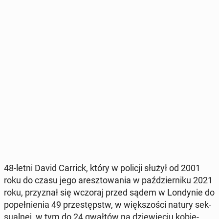
48-letni David Carrick, który w policji służył od 2001
roku do czasu jego aresz­to­wa­nia w paź­dzier­ni­ku 2021
roku, przy­znał się wczoraj przed sądem w Lon­dy­nie do
po­peł­nie­nia 49 prze­stępstw, w więk­szo­ści natury sek­
su­al­nej, w tym do 24 gwałtów na dzie­wię­ciu ko­bie­