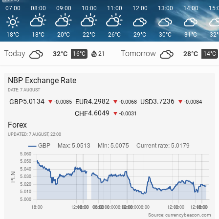
07:00
08:00
09:00
10:00
11:00
12:00
13:00
14:00
15:
18°C
18°C
20°C
22°C
26°C
29°C
30°C
31°C
32
Today
Tomorrow
32°C
28°C
16°C
14°C
21
NBP Exchange Rate
DATE: 7 AUGUST
5.0134
4.2982
3.7236
GBP
EUR
USD
-0.0085
-0.0068
-0.0084
4.6049
CHF
-0.0031
Forex
UPDATED:
7 AUGUST, 22:00
Source: currencybeacon.com