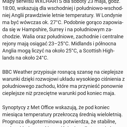
Mapy serwisu WX­CHARTS dla soboty 23 maja, godz.
18:00, wskazu­ją dla wschod­niej i połud­niowo-wschod­
niej Anglii prawdzi­wie letnie tem­per­atu­ry. W Lon­dynie
ma być wówczas ok. 27°C. Podob­nie gorąco za­powia­
da się w Hamp­shire, Surrey i na połud­niowym za­
chodzie. Walia oraz połud­niowe, za­chod­nie i cen­tralne
rejony mają osiągać 23–25°C. Mid­lands i północ­na
Anglia mogą liczyć na około 25°C, a Scot­tish High­
lands na około 24°C.
BBC Weather przyp­isu­je rosnącą szansę na cieple­jsze
warunki dzięki roz­wo­jowi układu wysok­iego ciśnienia z
połud­niowego zachodu, które ma przynieść ponown­ie
cieple­jsze niż prze­ciętne warunki pod koniec maja.
Syn­op­ty­cy z Met Office
wskazu­ją, że pod koniec
miesią­ca tem­per­atu­ry przekroczą średnią wielo­let­nią.
Prog­noza dłu­goter­mi­nowa potwierdza, że sta­bilne,