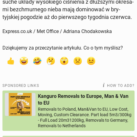
suche układy wysok­iego ciśnienia z dłuższy­mi okre­sa­
mi bezch­murnego nieba mają domi­nować w bry­
tyjskiej pogodzie aż do pier­wszego ty­god­nia czerwca
.
Express.co.uk / Met Office / Adriana Chodakowska
Dziękujemy za przeczytanie artykułu. Co o tym myślisz?
SPONSORED LINKS
HOW TO ADD?
Kanguro Removals to Europe, Man & Van
to EU
Removals to Poland, Man&Van to EU, Low Cost,
Moving, Custom Clearance. Part load 5m3/300kg
- Full Load 20m31200kg, Removals to Germany,
Removals to Netherlands