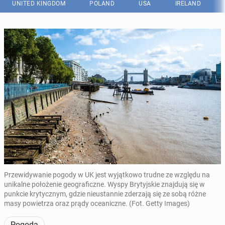
UNITED KINGDOM
POLAND
USA
IRELAND
Przewidywanie pogody w UK jest wyjątkowo trudne ze względu na
unikalne położenie geograficzne. Wyspy Brytyjskie znajdują się w
punkcie krytycznym, gdzie nieustannie zderzają się ze sobą różne
masy powietrza oraz prądy oceaniczne. (Fot. Getty Images)
Pogoda