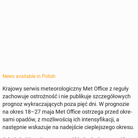
News available in Polish
Krajowy serwis me­te­o­ro­log­iczny Met Office z reguły
za­chowu­je os­trożność i nie pub­liku­je szczegółowych
prognoz wykracza­ją­cych poza pięć dni. W prog­nozie
na okres 18–27 maja Met Office os­trze­ga przed okre­
sa­mi opadów, z możli­woś­cią ich in­ten­sy­fikacji, a
następ­nie wskazu­je na nade­jś­cie cieple­jszego okresu.