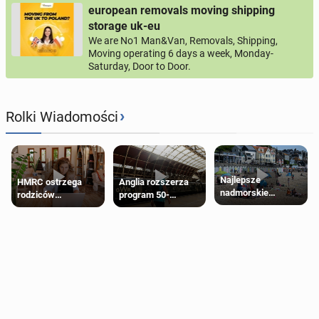
european removals moving shipping
storage uk-eu
We are No1 Man&Van, Removals, Shipping,
Moving operating 6 days a week, Monday-
Saturday, Door to Door.
›
Rolki Wiadomości
Najlepsze
HMRC ostrzega
Anglia rozszerza
nadmorskie
rodziców
program 50-
miasteczko blisko
pobierających Child
procentowych
Londynu
Benefit. Mogą być
zniżek kolejowych
zobowiązani do
na 18-latków
zwrotu zasiłku