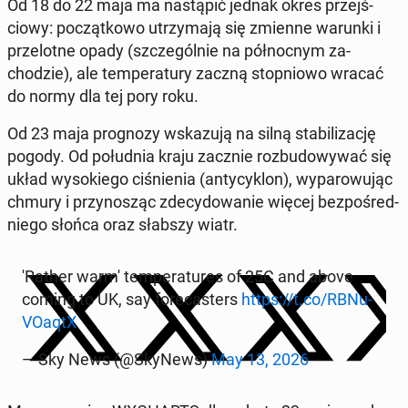
Od 18 do 22 maja ma nastąpić jednak okres prze­jś­
ciowy: początkowo utrzy­ma­ją się zmienne warunki i
przelotne opady (szczegól­nie na północ­nym za­
chodzie), ale tem­per­atu­ry zaczną stop­niowo wracać
do normy dla tej pory roku.
Od 23 maja prog­nozy wskazu­ją na silną sta­bi­liza­cję
pogody. Od połud­nia kraju zacznie rozbu­dowywać się
układ wysok­iego ciśnienia (an­ty­cyk­lon)
, wyparowu­jąc
chmury i przynosząc zde­cy­dowanie więcej bezpośred­
niego słońca oraz słabszy wiatr.
'Rather warm' tem­per­a­tures of 25C and above
coming to UK, say fore­cast­ers
https://t.co/RB­Nu­
VOaqtX
— Sky News (@SkyNews)
May 13, 2026