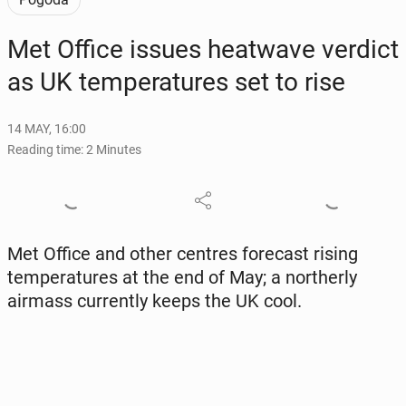
Met Office issues heat­wave verdict
as UK tem­per­a­tures set to rise
14 MAY, 16:00
Reading time: 2 Minutes
Met Office and other centres fore­cast rising
tem­per­a­tures at the end of May; a norther­ly
airmass cur­rent­ly keeps the UK cool.