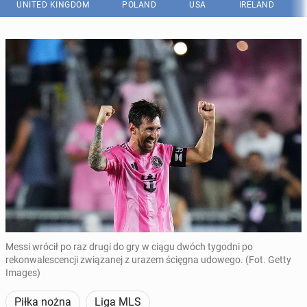
UNITED KINGDOM
POLAND
USA
IRELAND
Messi wrócił po raz drugi do gry w ciągu dwóch tygodni po
rekonwalescencji związanej z urazem ścięgna udowego. (Fot. Getty
Images)
Piłka nożna
Liga MLS