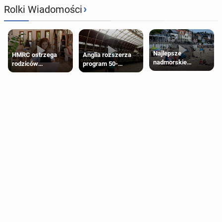
›
Rolki Wiadomości
Najlepsze
HMRC ostrzega
Anglia rozszerza
nadmorskie
rodziców
program 50-
miasteczko blisko
pobierających Child
procentowych
Londynu
Benefit. Mogą być
zniżek kolejowych
zobowiązani do
na 18-latków
zwrotu zasiłku