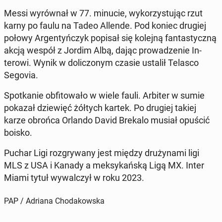
Messi wyrów­nał w 77. minucie, wyko­rzys­tu­jąc rzut
karny po faulu na Tadeo Allende. Pod koniec drugiej
połowy Ar­gen­tyńczyk popisał się kolejną fan­tasty­czną
akcją wespół z Jordim Albą, dając prowadze­nie In­
terowi. Wynik w dolic­zonym czasie ustalił Telasco
Segovia.
Spotkanie ob­fi­towało w wiele fauli. Arbiter w sumie
pokazał dziewięć żółtych kartek. Po drugiej takiej
karze obrońca Orlando David Brekalo musiał opuścić
boisko.
Puchar Ligi roz­gry­wany jest między druży­na­mi ligi
MLS z USA i Kanady a meksykańską Ligą MX. Inter
Miami tytuł wywal­czył w roku 2023.
PAP / Adriana Chodakowska