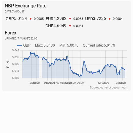
NBP Exchange Rate
DATE: 7 AUGUST
5.0134
4.2982
3.7236
GBP
EUR
USD
-0.0085
-0.0068
-0.0084
4.6049
CHF
-0.0031
Forex
UPDATED:
7 AUGUST, 22:00
Source: currencybeacon.com