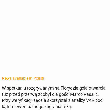
News available in Polish
W spotka­niu roz­gry­wanym na Flo­ry­dzie gola ot­war­cia
tuż przed przerwą zdobył dla gości Marco Pasalic.
Przy wery­fikacji sędzia sko­rzys­tał z analizy VAR pod
kątem ewen­tu­al­nego za­gra­nia ręką.