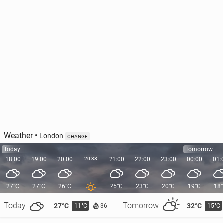
Weather
•
London
CHANGE
Today
Tomorrow
18:00
19:00
20:00
20:38
21:00
22:00
23:00
00:00
01:
27°C
27°C
26°C
25°C
23°C
20°C
19°C
18
Today
Tomorrow
27°C
32°C
11°C
15°C
36