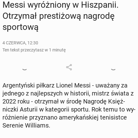
Messi wy­róż­nio­ny w Hisz­pa­nii.
Otrzy­mał pre­sti­żo­wą nagrodę
spor­to­wą
4 CZERWCA, 12:30
Ten tekst przeczytasz w 1 minutę
Ar­gen­tyń­ski piłkarz Lionel Messi - uważany za
jednego z naj­lep­szych w hi­sto­rii, mistrz świata z
2022 roku - otrzy­mał w środę Nagrodę Księż­
nicz­ki Asturii w ka­te­go­rii sportu. Rok temu to wy­
róż­nie­nie przy­zna­no ame­ry­kań­skiej te­ni­si­st­ce
Serenie Wil­liams.