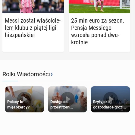
Messi został wła­ści­cie­
25 mln euro za sezon.
lem klubu z piątej ligi
Pensja Mes­sie­go
hisz­pań­skiej
wzrosła ponad dwu­
krot­nie
›
Rolki Wiadomości
Polacy to
Dostęp do
Brytyjskiej
mięsożercy?
przestrzeni
gospodarce grozi
przeznaczonych
recesja, jeśli
dla jednej płci ma
kryzys na Bliskim
opierać się
Wschodzie się
wyłącznie na płci
przedłuży
biologicznej