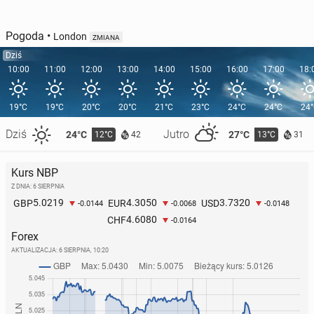
Pogoda
•
London
ZMIANA
Dziś
10:00
11:00
12:00
13:00
14:00
15:00
16:00
17:00
18:
19°C
19°C
20°C
20°C
21°C
23°C
24°C
24°C
24
Dziś
Jutro
24°C
27°C
12°C
13°C
42
31
Kurs NBP
Z DNIA: 6 SIERPNIA
5.0219
4.3050
3.7320
GBP
EUR
USD
-0.0144
-0.0068
-0.0148
4.6080
CHF
-0.0164
Forex
AKTUALIZACJA:
6 SIERPNIA, 10:20