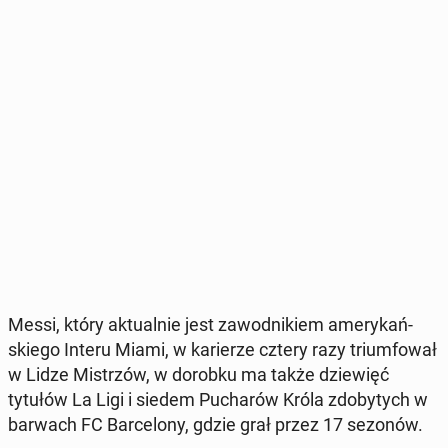
Messi, który ak­tu­al­nie jest za­wod­ni­kiem ame­ry­kań­
skie­go Interu Miami, w ka­rie­rze cztery razy trium­fo­wał
w Lidze Mi­strzów, w dorobku ma także dzie­więć
tytułów La Ligi i siedem Pu­cha­rów Króla zdo­by­tych w
barwach FC Bar­ce­lo­ny, gdzie grał przez 17 sezonów.