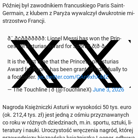
Później był za­wod­ni­kiem fran­cu­skie­go Paris Saint-
Germain, z klubem z Paryża wy­wal­czył dwu­krot­nie mi­
strzo­stwo Francji.
ð¨ ð¢ððððððð: Lionel Messi has won the Prin­
cess of Astu­rias Award for Sports! ð¦ð·ð«
It is the first time that the Prin­cess of Astu­rias
Award for Sports has been granted in­di­vi­du­al­ly to
a fo­ot­bal­ler.
pic.twitter.com/GAn9xhX4dZ
— The To­uchli­ne | ð (@To­uchli­neX)
June 3, 2026
Nagroda Księż­nicz­ki Asturii w wy­so­ko­ści 50 tys. euro
(ok. 212,4 tys. zł) jest jedną z ośmiu przy­zna­wa­nych
co roku w różnych dzie­dzi­nach, m.in. sportu, sztuki, li­
te­ra­tu­ry i nauki. Uro­czy­stość wrę­cze­nia nagród, której
prze­wod­ni­czy hisz­pań­ska księż­nicz­ka Leonor, odbywa