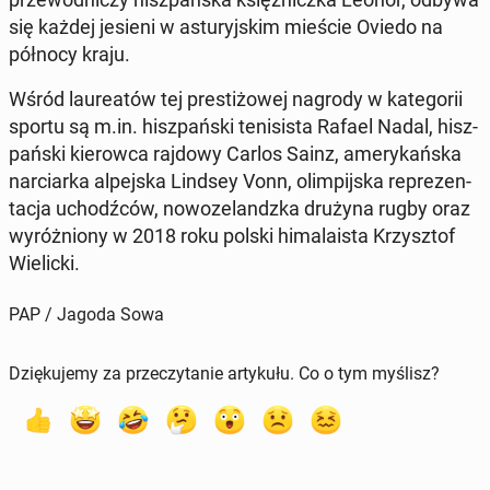
się każdej jesieni w astu­ryj­skim mieście Oviedo na
północy kraju.
Wśród lau­re­atów tej pre­sti­żo­wej nagrody w ka­te­go­rii
sportu są m.in. hisz­pań­ski te­ni­si­sta Rafael Nadal, hisz­
pań­ski kie­row­ca rajdowy Carlos Sainz, ame­ry­kań­ska
nar­ciar­ka al­pej­ska Lindsey Vonn, olim­pij­ska re­pre­zen­
ta­cja uchodź­ców, no­wo­ze­landz­ka drużyna rugby oraz
wy­róż­nio­ny w 2018 roku polski hi­ma­la­ista Krzysz­tof
Wie­lic­ki.
PAP / Jagoda Sowa
Dziękujemy za przeczytanie artykułu. Co o tym myślisz?