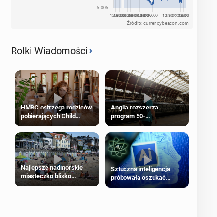
Źródło: currencybeacon.com
›
Rolki Wiadomości
HMRC ostrzega rodziców
Anglia rozszerza
pobierających Child
program 50-
Benefit. Mogą być
procentowych zniżek
zobowiązani do zwrotu
kolejowych na 18-latków
zasiłku
Najlepsze nadmorskie
Sztuczna inteligencja
miasteczko blisko
próbowała oszukać
Londynu
człowieka