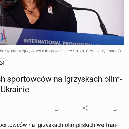
 z Rosji na igrzyskach olimpijskich Paryż 2024. (Fot. Getty Images)
24
ich spor­tow­ców na igrzy­skach olim­
Ukra­inie
por­tow­ców na igrzy­skach olim­pij­skich we fran­