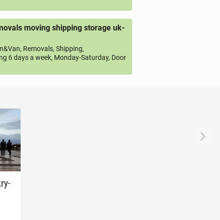
ovals moving shipping storage uk-
&Van, Removals, Shipping,
ng 6 days a week, Monday-Saturday, Door
ry­