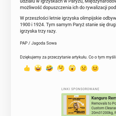
udziału w igrzy­skach w Paryżu, Mię­dzy­na­ro­do­w
moż­li­wość do­pusz­cze­nia ich do ry­wa­li­za­cji pod
W prze­szło­ści letnie igrzy­ska olim­pij­skie od­by­
1900 i 1924. Tym samym Paryż stanie się drugim
igrzy­ska trzy razy.
PAP / Jagoda Sowa
Dziękujemy za przeczytanie artykułu. Co o tym myśl
LINKI SPONSOROWANE
Kanguro Remo
Removals to Po
Custom Clearan
20m31200kg, R