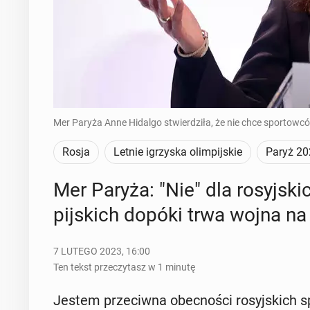
Mer Paryża Anne Hidalgo stwierdziła, że nie chce sportowców
Rosja
Letnie igrzyska olimpijskie
Paryż 20
Mer Paryża: "Nie" dla ro­syj­sk
pij­skich dopóki trwa wojna na 
7 LUTEGO 2023, 16:00
Ten tekst przeczytasz w 1 minutę
Jestem prze­ciw­na obec­no­ści ro­syj­skich s