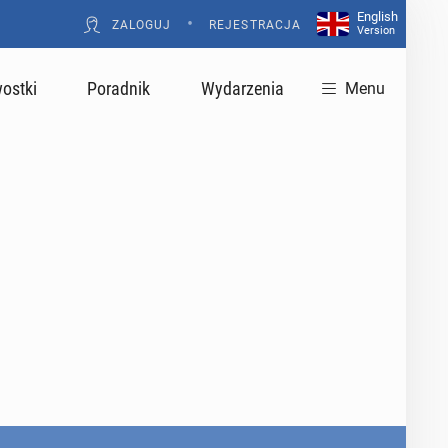
English
•
ZALOGUJ
REJESTRACJA
Version
ostki
Poradnik
Wydarzenia
Menu