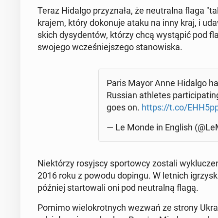
Teraz Hidalgo przy­zna­ła, że neu­tral­na flaga "tak
krajem, który do­ko­nu­je ataku na inny kraj, i udawa
skich dy­sy­den­tów, którzy chcą wy­stą­pić pod 
swojego wcze­śniej­sze­go sta­no­wi­ska.
Paris Mayor Anne Hidalgo ha
Russian ath­le­tes par­ti­ci­pa­t
goes on.
https://t.co/EHH5p
— Le Monde in English (@L
Nie­któ­rzy ro­syj­scy spor­tow­cy zostali wy­klu­cz
2016 roku z powodu dopingu. W letnich igrzy­sk
później star­to­wa­li oni pod neu­tral­ną flagą.
Pomimo wie­lo­krot­nych wezwań ze strony Ukrainy 