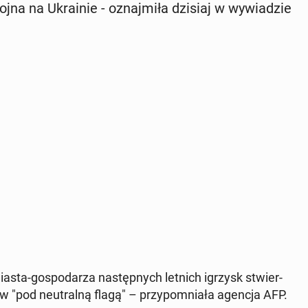
jna na Ukra­inie - oznaj­mi­ła dzisiaj w wy­wia­dzie
sta-go­spo­da­rza na­stęp­nych letnich igrzysk stwier­
ców "pod neu­tral­ną flagą" – przy­po­mnia­ła agencja AFP.