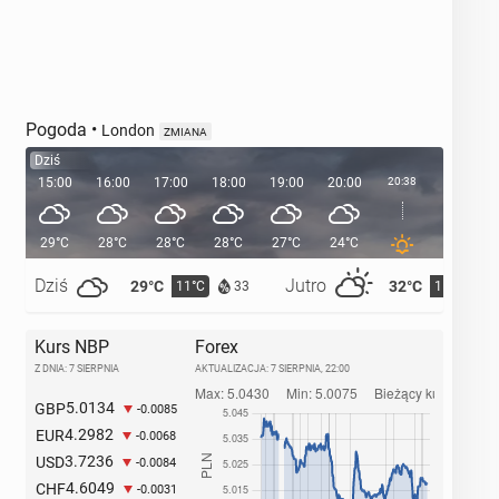
Pogoda
•
London
ZMIANA
Dziś
15:00
16:00
17:00
18:00
19:00
20:00
20:38
21:00
29°C
28°C
28°C
28°C
27°C
24°C
23°C
Dziś
Jutro
29°C
32°C
11°C
15°C
33
Kurs NBP
Forex
Z DNIA: 7 SIERPNIA
AKTUALIZACJA:
7 SIERPNIA, 22:00
5.0134
GBP
-0.0085
4.2982
EUR
-0.0068
3.7236
USD
-0.0084
4.6049
CHF
-0.0031