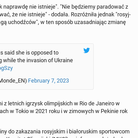
 na­praw­dę nie ist­nie­je". "Nie bę­dzie­my pa­ra­do­wać z
ć, że nie ist­nie­je" - dodała. Roz­róż­ni­ła jednak "ro­syj­
flagą uchodź­ców", w ten sposób uza­sad­nia­jąc zmianę
s said she is opposed to
ing while the in­va­sion of Ukraine
pgSzy
eMonde_EN)
Fe­bru­ary 7, 2023
e­ni z letnich igrzysk olim­pij­skich w Rio de Janeiro w
ach w Tokio w 2021 roku i w zi­mo­wych w Pekinie rok
do za­ka­za­nia ro­syj­skim i bia­ło­ru­skim spor­tow­com