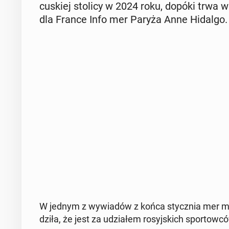
cu­skiej stolicy w 2024 roku, dopóki trwa wo
dla France Info mer Paryża Anne Hidalgo.
W jednym z wy­wia­dów z końca stycz­nia mer mia
dzi­ła, że jest za udzia­łem ro­syj­skich spor­tow­