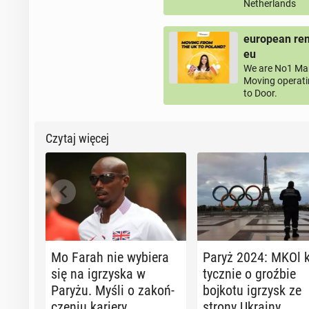
Netherlands
european rem
eu
We are No1 Man
Moving operati
to Door.
Czytaj więcej
Mo Farah nie wybiera
Paryż 2024: MKOl k
się na igrzy­ska w
tycz­nie o groźbie
Paryżu. Myśli o za­koń­
bojkotu igrzysk ze
cze­niu kariery
strony Ukrainy