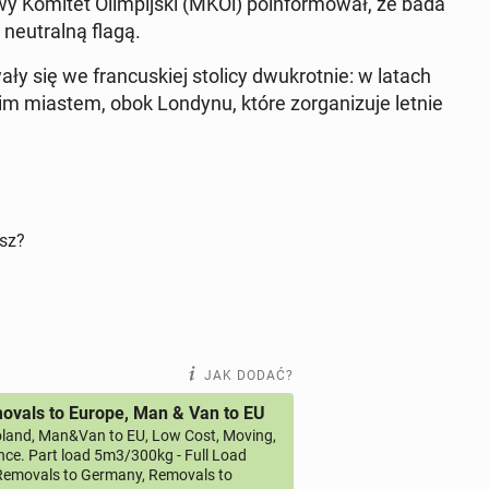
y Komitet Olim­pij­ski (MKOl) po­in­for­mo­wał, że bada
 neu­tral­ną flagą.
wa­ły się we fran­cu­skiej stolicy dwu­krot­nie: w latach
 miastem, obok Londynu, które zor­ga­ni­zu­je letnie
isz?
JAK DODAĆ?
vals to Europe, Man & Van to EU
land, Man&Van to EU, Low Cost, Moving,
ce. Part load 5m3/300kg - Full Load
emovals to Germany, Removals to