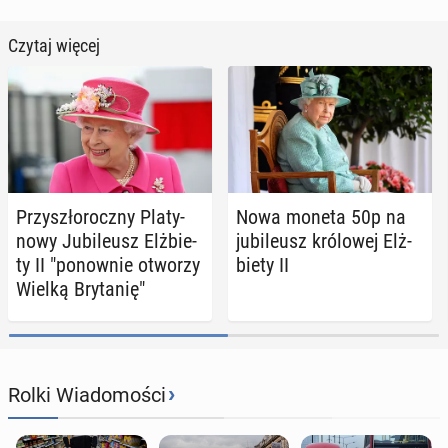
Czytaj więcej
Przy­szło­rocz­ny Pla­ty­
Nowa moneta 50p na
no­wy Ju­bi­le­usz Elż­bie­
ju­bi­le­usz kró­lo­wej Elż­
ty II "po­now­nie otworzy
bie­ty II
Wielką Bry­ta­nię"
›
Rolki Wiadomości