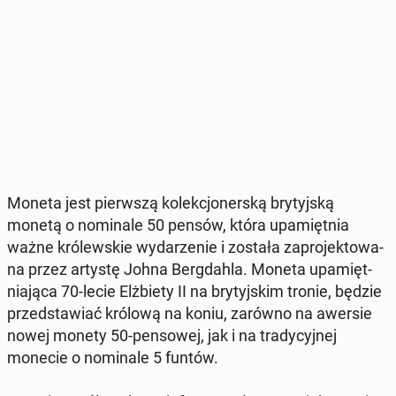
Moneta jest pierw­szą ko­lek­cjo­ner­ską bry­tyj­ską
monetą o no­mi­na­le 50 pensów, która upa­mięt­nia
ważne kró­lew­skie wy­da­rze­nie i została za­pro­jek­to­wa­
na przez artystę Johna Berg­dah­la. Moneta upa­mięt­
nia­ją­ca 70-lecie Elż­bie­ty II na bry­tyj­skim tronie, będzie
przed­sta­wiać królową na koniu, zarówno na awersie
nowej monety 50-pen­so­wej, jak i na tra­dy­cyj­nej
monecie o no­mi­na­le 5 funtów.