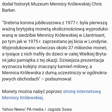
dodał hi­sto­ryk Muzeum Mennicy Kró­lew­skiej Chris
Barker.
"Srebrna korona ju­bi­le­uszo­wa z 1977 r. była pierw­szą
ważną bry­tyj­ską monetą oko­licz­no­ścio­wą wy­pro­du­ko­
wa­ną w sie­dzi­bie Mennicy Kró­lew­skiej w Llan­tri­sant,
po tym jak w 1975 r. za­prze­sta­no jej bicia w Lon­dy­nie.
Wy­pro­du­ko­wa­no wówczas około 37 mi­lio­nów monet,
a tysiące z nich trafiły do dzieci w całej Wiel­kiej Bry­ta­
nii jako pa­miąt­ka z tej okazji. Dzi­siej­sza pre­zen­ta­cja
wy­zna­cza kolejny zna­czą­cy kamień milowy, a
Mennica Kró­lew­ska z dumą uczest­ni­czy w ogól­no­kra­
jo­wych ob­cho­dach" – pod­su­mo­wał.
Monety można nabyć poprzez
stronę in­ter­ne­to­wą
Mennicy Kró­lew­skiej
.
Yahoo News/ PA media / Jagoda Sowa