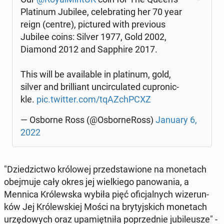
Pla­ti­num Jubilee, ce­le­bra­ting her 70 year
reign (centre), pic­tu­red with pre­vio­us
Jubilee coins: Silver 1977, Gold 2002,
Diamond 2012 and Sap­phi­re 2017.
This will be ava­ila­ble in pla­ti­num, gold,
silver and bril­liant un­cir­cu­la­ted cu­pro­nic­
kle.
pic.twitter.com/tqAZchP­CXZ
— Osborne Ross (@Osbor­ne­Ross)
January 6,
2022
"Dzie­dzic­two kró­lo­wej przed­sta­wio­ne na mo­ne­tach
obej­mu­je cały okres jej wiel­kie­go pa­no­wa­nia, a
Mennica Kró­lew­ska wybiła pięć ofi­cjal­nych wi­ze­run­
ków Jej Kró­lew­skiej Mości na bry­tyj­skich mo­ne­tach
urzę­do­wych oraz upa­mięt­ni­ła po­przed­nie ju­bi­le­usze" -