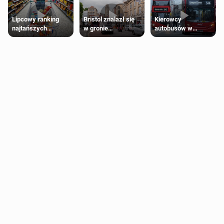
Lipcowy ranking
Bristol znalazł się
Kierowcy
najtańszych
w gronie
autobusów w
supermarketów
najlepszych
Londynie
kierunków podróży
zapowiadają strajki
na świecie