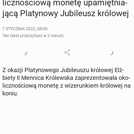
licz­no­ścio­wą monetę upa­mięt­nia­
ją­cą Pla­ty­no­wy Ju­bi­le­usz kró­lo­wej
7 STYCZNIA 2022, 08:00
Ten tekst przeczytasz w 2 minuty
Z okazji Pla­ty­no­we­go Ju­bi­le­uszu kró­lo­wej Elż­
bie­ty II Mennica Kró­lew­ska za­pre­zen­to­wa­ła oko­
licz­no­ścio­wą monetę z wi­ze­run­kiem kró­lo­wej na
koniu.