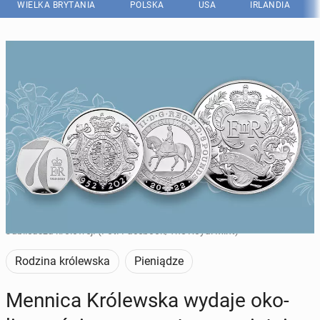
WIELKA BRYTANIA
POLSKA
USA
IRLANDIA
Nowe monety okolicznościowe wybite z okazji Platynowego
Jubileuszu królowej. (Fot. Facebook/The Royal Mint)
Rodzina królewska
Pieniądze
Mennica Kró­lew­ska wydaje oko­