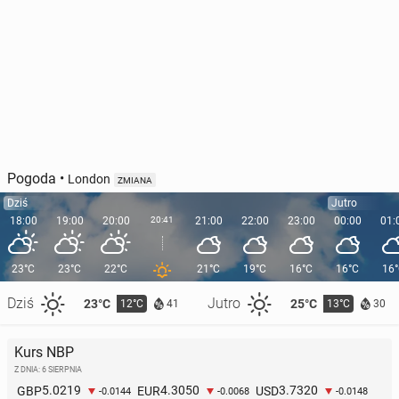
Pogoda
•
London
ZMIANA
Dziś
Jutro
18:00
19:00
20:00
20:41
21:00
22:00
23:00
00:00
01:
23°C
23°C
22°C
21°C
19°C
16°C
16°C
16
Dziś
Jutro
23°C
25°C
12°C
13°C
41
30
Kurs NBP
Z DNIA: 6 SIERPNIA
5.0219
4.3050
3.7320
GBP
EUR
USD
-0.0144
-0.0068
-0.0148