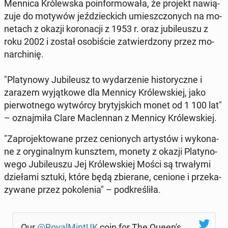
Mennica Kró­lew­ska po­in­for­mo­wa­ła, że projekt na­wią­
zu­je do motywów jeź­dziec­kich umiesz­czo­nych na mo­
ne­tach z okazji ko­ro­na­cji z 1953 r. oraz ju­bi­le­uszu z
roku 2002 i został oso­bi­ście za­twier­dzo­ny przez mo­
nar­chi­nię.
"Pla­ty­no­wy Ju­bi­le­usz to wy­da­rze­nie hi­sto­rycz­ne i
zarazem wy­jąt­ko­we dla Mennicy Kró­lew­skiej, jako
pier­wot­ne­go wy­twór­cy bry­tyj­skich monet od 1 100 lat"
– oznaj­mi­ła Clare Mac­len­nan z Mennicy Kró­lew­skiej.
"Za­pro­jek­to­wa­ne przez ce­nio­nych ar­ty­stów i wy­ko­na­
ne z ory­gi­nal­nym kunsz­tem, monety z okazji Pla­ty­no­
we­go Ju­bi­le­uszu Jej Kró­lew­skiej Mości są trwa­ły­mi
dzie­ła­mi sztuki, które będą zbie­ra­ne, cenione i prze­ka­
zy­wa­ne przez po­ko­le­nia" – pod­kre­śli­ła.
Our
@Roy­al­Min­tUK
coin for The Queen's