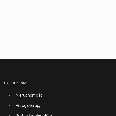
OGŁOSZENIA
Nieruchomości
Pracę oferują
Profile kandydatów