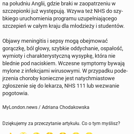
na połud­niu Anglii, gdzie braki w za­opa­trze­niu w
szczepi­on­ki już wys­tępu­ją. Wzywa też NHS do szy­
bkiego uru­chomienia pro­gra­mu uzu­peł­ni­a­jącego
szczepień w całym kraju dla młodzieży i stu­den­tów.
Objawy menin­gi­tis i sepsy mogą obe­j­mować
gorączkę, ból głowy, szybkie odd­y­chanie, ospałość,
wymioty i charak­terysty­czną wysypkę, która nie
blednie pod naciskiem. Wczesne symp­to­my bywają
mylone z in­fekc­ja­mi wiru­sowy­mi. W przy­pad­ku pode­
jrzenia choroby konieczne jest naty­ch­mi­as­towe
zgłosze­nie się do lekarza, NHS 111 lub wezwanie
pogo­towia.
MyLondon.news / Adriana Chodakowska
Dziękujemy za przeczytanie artykułu. Co o tym myślisz?