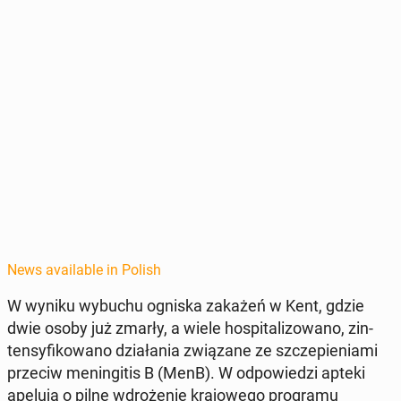
News available in Polish
W wyniku wybuchu ogniska zakażeń w Kent, gdzie
dwie osoby już zmarły, a wiele hos­pi­tal­i­zowano, zin­
ten­sy­fikowano dzi­ała­nia związane ze szczepi­eni­a­mi
przeciw menin­gi­tis B (MenB). W odpowiedzi apteki
apelują o pilne wdroże­nie kra­jowego pro­gra­mu