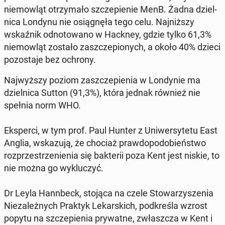
niemowląt otrzy­mało szczepi­e­nie MenB. Żadna dziel­
ni­ca Londynu nie os­iągnęła tego celu. Na­jniższy
wskaźnik odno­towano w Hackney, gdzie tylko 61,3%
niemowląt zostało za­szczepi­onych, a około 40% dzieci
po­zosta­je bez ochrony.
Na­jwyższy poziom za­szczepi­enia w Lon­dynie ma
dziel­ni­ca Sutton (91,3%), która jednak również nie
spełnia norm WHO.
Eksper­ci, w tym prof. Paul Hunter z Uni­w­er­syte­tu East
Anglia, wskazu­ją, że chociaż praw­dopodobieńst­wo
rozprzestrze­nienia się bak­terii poza Kent jest niskie, to
nie można go wyk­luczyć.
Dr Leyla Hannbeck, stojąca na czele Sto­warzyszenia
Nieza­leżnych Praktyk Lekars­kich, pod­kreśla wzrost
popytu na szczepi­enia pry­watne, zwłaszcza w Kent i