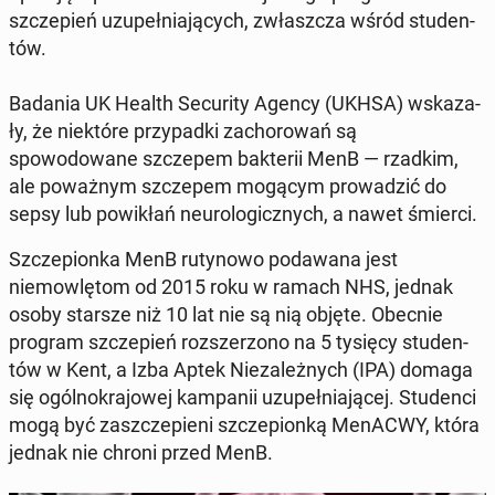
szczepień uzu­peł­ni­a­ją­cych, zwłaszcza wśród stu­den­
tów.
Badania UK Health Se­cu­ri­ty Agency (UKHSA) wskaza­
ły, że niek­tóre przy­pad­ki za­chorowań są
spowodowane szczepem bak­terii MenB — rzadkim,
ale poważnym szczepem mogącym prowadz­ić do
sepsy lub powikłań neu­ro­log­icznych, a nawet śmierci.
Szczepi­onka MenB ru­tynowo po­dawana jest
niemowlę­tom od 2015 roku w ramach NHS, jednak
osoby starsze niż 10 lat nie są nią objęte. Obecnie
program szczepień rozsz­er­zono na 5 tysięcy stu­den­
tów w Kent, a Izba Aptek Nieza­leżnych (IPA) domaga
się ogól­nokra­jowej kam­panii uzu­peł­ni­a­jącej. Stu­den­ci
mogą być za­szczepi­eni szczepi­onką MenACWY, która
jednak nie chroni przed MenB.