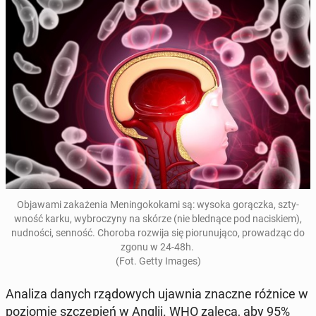
Ob­jawa­mi za­każe­nia Meningokoka­mi są: wysoka gorącz­ka, sz­ty­
wność karku, wybroczyny na skórze (nie bled­nące pod naciskiem),
nud­noś­ci, senność. Choroba rozwija się pi­orunu­ją­co, prowadząc do
zgonu w 24-48h.
(Fot. Getty Images)
Analiza danych rzą­dowych ujawnia znaczne różnice w
poziomie szczepień w Anglii. WHO zaleca, aby 95%