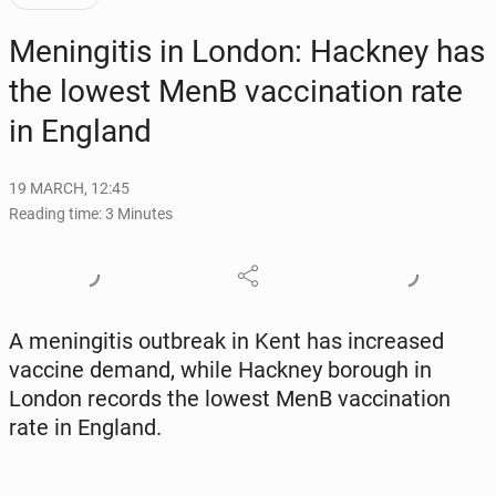
Menin­gi­tis in London: Hackney has
the lowest MenB vac­ci­na­tion rate
in England
19 MARCH, 12:45
Reading time: 3 Minutes
A menin­gi­tis out­break in Kent has in­creased
vaccine demand, while Hackney borough in
London records the lowest MenB vac­ci­na­tion
rate in England.