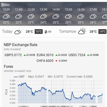
Today
10:00
11:00
12:00
13:00
14:00
15:00
16:00
17:00
18:
22°C
22°C
23°C
24°C
26°C
28°C
28°C
28°C
27
Today
Tomorrow
28°C
28°C
16°C
14°C
49
NBP Exchange Rate
DATE: 10 AUGUST
5.0172
4.3010
3.7324
GBP
EUR
USD
+0.0038
+0.0028
+0.0088
4.6005
CHF
-0.0044
Forex
UPDATED:
10 AUGUST, 10:20