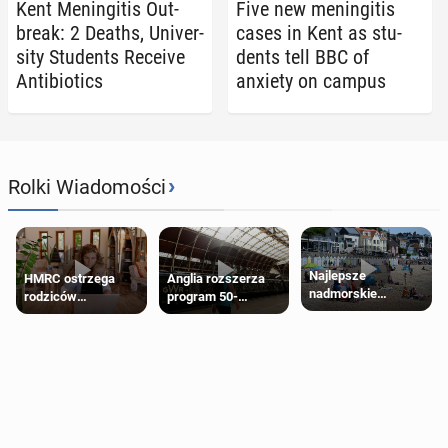
Kent Menin­gi­tis Out­
Five new menin­gi­tis
break: 2 Deaths, Uni­ver­
cases in Kent as stu­
si­ty Stu­dents Receive
dents tell BBC of
An­tibi­otics
anxiety on campus
›
Rolki Wiadomości
Najlepsze
HMRC ostrzega
Anglia rozszerza
nadmorskie
rodziców
program 50-
miasteczko blisko
pobierających Child
procentowych
Londynu
Benefit. Mogą być
zniżek kolejowych
zobowiązani do
na 18-latków
zwrotu zasiłku