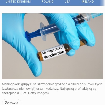
UNITED KINGDOM
POLAND
USA
IRELAND
Meningokoki grupy B są szczególnie groźne dla dzieci do 5. roku życia
(zwłaszcza niemowląt) oraz młodzieży. Najlepszą profilaktyką są
szczepionki. (Fot. Getty Images)
Zdrowie