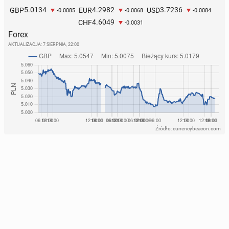
5.0134
4.2982
3.7236
GBP
EUR
USD
-0.0085
-0.0068
-0.0084
4.6049
CHF
-0.0031
Forex
AKTUALIZACJA:
7 SIERPNIA, 22:00
Źródło: currencybeacon.com