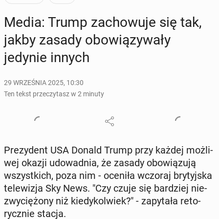
Media: Trump za­cho­wu­je się tak,
jakby zasady obo­wią­zy­wa­ły
jedynie innych
29 WRZEŚNIA 2025, 10:30
Ten tekst przeczytasz w 2 minuty
Pre­zy­dent USA Donald Trump przy każdej moż­li­
wej okazji udo­wad­nia, że zasady obo­wią­zu­ją
wszyst­kich, poza nim - oceniła wczoraj bry­tyj­ska
te­le­wi­zja Sky News. "Czy czuje się bar­dziej nie­
zwy­cię­żo­ny niż kie­dy­kol­wiek?" - za­py­ta­ła re­to­
rycz­nie stacja.