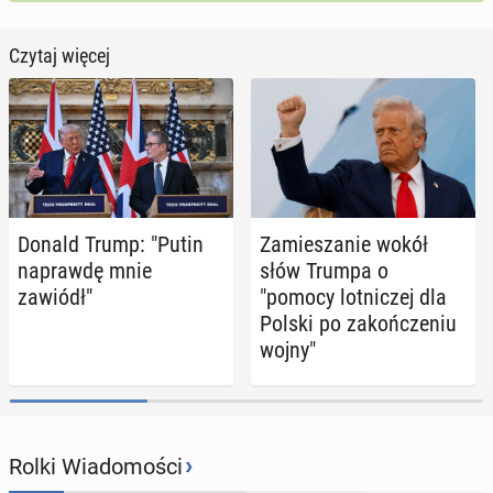
Czytaj więcej
Donald Trump: "Putin
Za­mie­sza­nie wokół
na­praw­dę mnie
słów Trumpa o
zawiódł"
"pomocy lot­ni­czej dla
Polski po za­koń­cze­niu
wojny"
›
Rolki Wiadomości