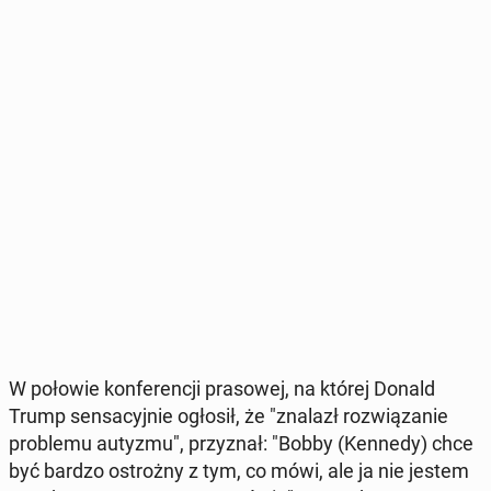
W połowie kon­fe­ren­cji pra­so­wej, na której Donald
Trump sen­sa­cyj­nie ogłosił, że "znalazł roz­wią­za­nie
pro­ble­mu autyzmu", przy­znał: "Bobby (Kennedy) chce
być bardzo ostroż­ny z tym, co mówi, ale ja nie jestem