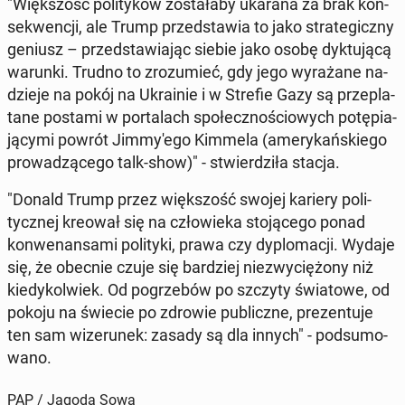
"Więk­szość po­li­ty­ków zo­sta­ła­by ukarana za brak kon­
se­kwen­cji, ale Trump przed­sta­wia to jako stra­te­gicz­ny
geniusz – przed­sta­wia­jąc siebie jako osobę dyk­tu­ją­cą
warunki. Trudno to zro­zu­mieć, gdy jego wy­ra­ża­ne na­
dzie­je na pokój na Ukra­inie i w Strefie Gazy są prze­pla­
ta­ne postami w por­ta­lach spo­łecz­no­ścio­wych po­tę­pia­
ją­cy­mi powrót Jim­my­'e­go Kimmela (ame­ry­kań­skie­go
pro­wa­dzą­ce­go talk-show)" - stwier­dzi­ła stacja.
"Donald Trump przez więk­szość swojej kariery po­li­
tycz­nej kreował się na czło­wie­ka sto­ją­ce­go ponad
kon­we­nan­sa­mi po­li­ty­ki, prawa czy dy­plo­ma­cji. Wydaje
się, że obecnie czuje się bar­dziej nie­zwy­cię­żo­ny niż
kie­dy­kol­wiek. Od po­grze­bów po szczyty świa­to­we, od
pokoju na świecie po zdrowie pu­blicz­ne, pre­zen­tu­je
ten sam wi­ze­ru­nek: zasady są dla innych" - pod­su­mo­
wa­no.
PAP / Jagoda Sowa