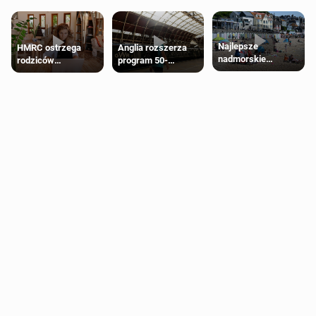
Najlepsze
HMRC ostrzega
Anglia rozszerza
nadmorskie
rodziców
program 50-
miasteczko blisko
pobierających Child
procentowych
Londynu
Benefit. Mogą być
zniżek kolejowych
zobowiązani do
na 18-latków
zwrotu zasiłku