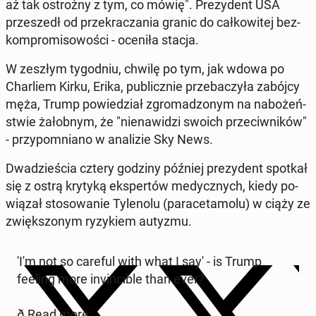
aż tak ostroż­ny z tym, co mówię". Pre­zy­dent USA
prze­szedł od prze­kra­cza­nia granic do cał­ko­wi­tej bez­
kom­pro­mi­so­wo­ści - oceniła stacja.
W zeszłym ty­go­dniu, chwilę po tym, jak wdowa po
Char­liem Kirku, Erika, pu­blicz­nie prze­ba­czy­ła zabójcy
męża, Trump po­wie­dział zgro­ma­dzo­nym na na­bo­żeń­
stwie ża­łob­nym, że "nie­na­wi­dzi swoich prze­ciw­ni­ków"
- przy­po­mnia­no w ana­li­zie Sky News.
Dwa­dzie­ścia cztery godziny później pre­zy­dent spotkał
się z ostrą krytyką eks­per­tów me­dycz­nych, kiedy po­
wią­zał sto­so­wa­nie Ty­le­no­lu (pa­ra­ce­ta­mo­lu) w ciąży ze
zwięk­szo­nym ry­zy­kiem autyzmu.
'I'm not so careful with what I say' - is Trump
feeling more in­vin­ci­ble than ever?
ð Read more: