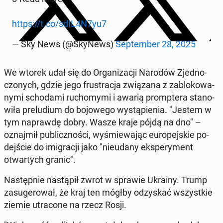
https://t.co/sdIL4N7yu7
— Sky News (@SkyNews)
Sep­tem­ber 28, 2025
We wtorek udał się do Or­ga­ni­za­cji Narodów Zjed­no­
czo­nych, gdzie jego fru­stra­cja zwią­za­na z za­blo­ko­wa­
ny­mi scho­da­mi ru­cho­my­mi i awarią promp­te­ra sta­no­
wi­ła pre­lu­dium do bo­jo­we­go wy­stą­pie­nia. "Jestem w
tym na­praw­dę dobry. Wasze kraje pójdą na dno" –
oznaj­mił pu­blicz­no­ści, wy­śmie­wa­jąc eu­ro­pej­skie po­
dej­ście do imi­gra­cji jako "nie­uda­ny eks­pe­ry­ment
otwar­tych granic".
Na­stęp­nie na­stą­pił zwrot w sprawie Ukrainy. Trump
za­su­ge­ro­wał, że kraj ten mógłby od­zy­skać wszyst­kie
ziemie utra­co­ne na rzecz Rosji.