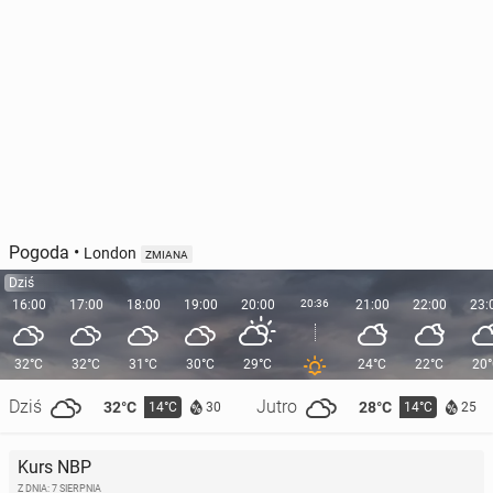
Pogoda
•
London
ZMIANA
Dziś
16:00
17:00
18:00
19:00
20:00
20:36
21:00
22:00
23:
32°C
32°C
31°C
30°C
29°C
24°C
22°C
20
Dziś
Jutro
32°C
28°C
14°C
14°C
30
25
Kurs NBP
Z DNIA: 7 SIERPNIA