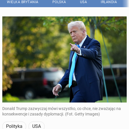
WIELKA BRYTANIA
POLSKA
USA
IRLANDIA
Donald Trump zazwyczaj mówi wszystko, co chce, nie zważając na
konsekwencje i zasady dyplomacji. (Fot. Getty Images)
Polityka
USA