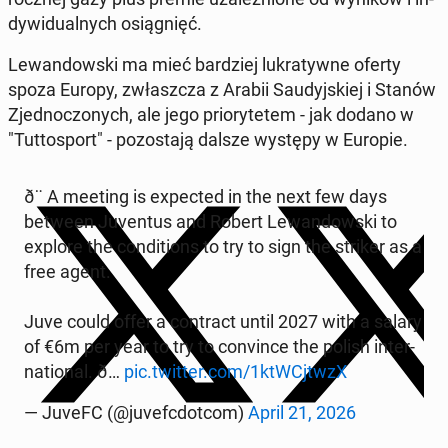
dy­wid­u­al­nych os­iąg­nięć.
Lewandows­ki ma mieć bardziej lukraty­wne oferty
spoza Europy, zwłaszcza z Arabii Saudyjskiej i Stanów
Zjed­noc­zonych, ale jego pri­o­ry­tetem - jak dodano w
"Tut­tosport" - po­zosta­ją dalsze występy w Europie.
ð¨ A meeting is ex­pect­ed in the next few days
between Ju­ven­tus and Robert Lewandows­ki to
explore the con­di­tions to try to sign the striker as a
free agent.
Juve could offer a con­tract until 2027 with a salary
of €6m per year to try to con­vince the polish in­ter­
na­tion­al. ð…
pic.twitter.com/1ktWCjtwzX
— JuveFC (@ju­ve­fc­dot­com)
April 21, 2026