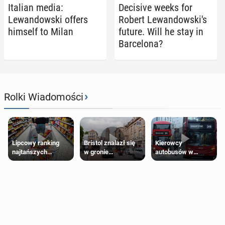
Italian media:
De­ci­sive weeks for
Lewandows­ki offers
Robert Lewandowski's
himself to Milan
future. Will he stay in
Barcelona?
›
Rolki Wiadomości
Lipcowy ranking
Bristol znalazł się
Kierowcy
najtańszych
w gronie
autobusów w
supermarketów
najlepszych
Londynie
kierunków podróży
zapowiadają strajki
na świecie