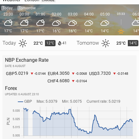
CHANGE
Today
Tomorrow
23:00
00:00
01:00
02:00
03:00
04:00
05:00
05:33
06:
17°C
17°C
17°C
16°C
16°C
14°C
14°C
14
Today
Tomorrow
22°C
25°C
12°C
14°C
41
NBP Exchange Rate
DATE: 6 AUGUST
5.0219
4.3050
3.7320
GBP
EUR
USD
-0.0144
-0.0068
-0.0148
4.6080
CHF
-0.0164
Forex
UPDATED:
6 AUGUST, 23:10