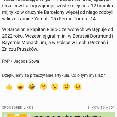
strzel­ców La Ligi zajmuje szóste miejsce z 12 bramka­
mi; tylko w drużynie Barcelony więcej od niego zdobyli
w lidze Lamine Yamal - 15 i Ferran Torres - 14.
W Barcelonie kapitan Biało-Cz­er­wonych wys­tępu­je od
2022 roku. Wcześniej grał m.in. w Borus­sii Dort­mund i
Bay­ernie Monachi­um, a w Polsce w Lechu Poznań i
Zniczu Pruszków.
PAP / Jagoda Sowa
Dziękujemy za przeczytanie artykułu. Co o tym myślisz?
SPONSORED LINKS
HOW TO ADD?
european removals moving shipping