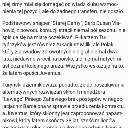
niej zimy miał się domagać od władz klubu wz­moc­
nienia tej pozycji, ale do żadnego trans­feru nie doszło.
Pod­sta­wowy snajper "Starej Damy", Serb Dusan Vla­
hović, z powodu kon­tuzji stracił niemal pół sezonu i nie
spisuje się na miarę oczeki­wań. Piłkarzem Tu­
ryńczyków jest również Arka­diusz Milik, ale Polak,
który z powodów zdrowot­nych nie grał niemal dwa
lata, niedawno wrócił na boisko, ale niemal naty­ch­mi­
ast doznał kole­jnego urazu. Wszys­tko wskazu­je na to,
że latem opuści Ju­ven­tus.
Tu­ryńs­ki dzi­en­nik uważa ponadto, że do poszuki­wa­nia
al­ter­naty­wnych rozwiązań skłonił menedżera
"Lewego" Piniego Za­haviego brak postępów w ne­goc­
jac­jach z Barceloną w sprawie przedłuże­nia kon­trak­tu,
a Ju­ven­tus, który skłonny jest za­pro­ponować na­past­
nikowi, który latem skończy 38 lat, sześć mil­ionów
rocznej gaży plus premie uza­leżnione od wyników i in­