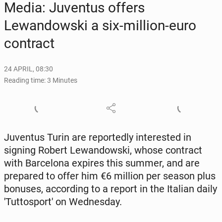
Media: Ju­ven­tus offers
Lewandows­ki a six-million-euro
con­tract
24 APRIL, 08:30
Reading time: 3 Minutes
Ju­ven­tus Turin are re­port­ed­ly in­ter­est­ed in
signing Robert Lewandows­ki, whose con­tract
with Barcelona expires this summer, and are
pre­pared to offer him €6 million per season plus
bonuses, ac­cord­ing to a report in the Italian daily
'Tut­tosport' on Wednes­day.