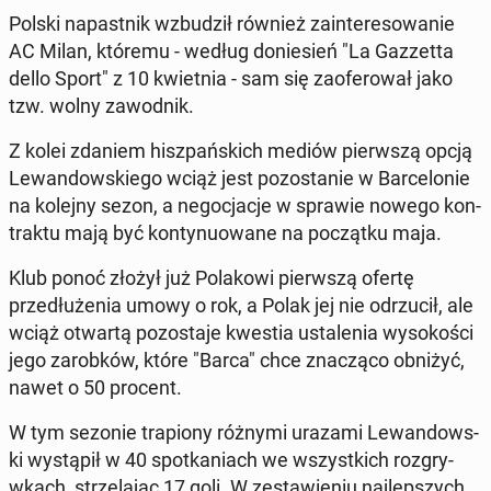
Polski na­past­nik wzbudz­ił również zain­tere­sowanie
AC Milan, któremu - według doniesień "La Gazzetta
dello Sport" z 10 kwiet­nia - sam się za­ofer­ował jako
tzw. wolny za­wod­nik.
Z kolei zdaniem hisz­pańs­kich mediów pier­wszą opcją
Lewandowskiego wciąż jest po­zostanie w Barcelonie
na kolejny sezon, a ne­goc­jac­je w sprawie nowego kon­
trak­tu mają być kon­tyn­uowane na początku maja.
Klub ponoć złożył już Po­lakowi pier­wszą ofertę
przedłuże­nia umowy o rok, a Polak jej nie odrzu­cił, ale
wciąż otwartą po­zosta­je kwestia ustal­e­nia wysokoś­ci
jego zarobków, które "Barca" chce znaczą­co obniżyć,
nawet o 50 procent.
W tym sezonie tra­pi­ony różnymi urazami Lewandows­
ki wys­tąpił w 40 spotka­ni­ach we wszys­t­kich roz­gry­
wkach, strze­la­jąc 17 goli. W zestaw­ie­niu na­jlep­szych