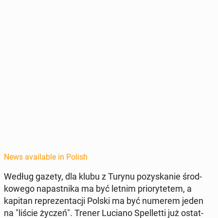
News available in Polish
Według gazety, dla klubu z Turynu pozyskanie środ­
kowego na­past­ni­ka ma być letnim pri­o­ry­tetem, a
kapitan reprezen­tacji Polski ma być numerem jeden
na "liście życzeń". Trener Luciano Spel­let­ti już os­tat­