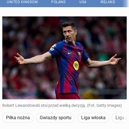
UNITED KINGDOM
POLAND
USA
IRELAND
Robert Lewandowski stoi przed wielką decyzją. (Fot. Getty Images)
Piłka nożna
Gwiazdy sportu
Liga włoska
Liga h