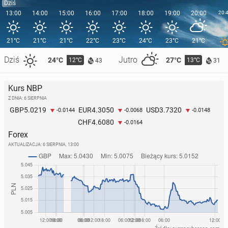
Dziś
13:00
14:00
15:00
16:00
17:00
18:00
19:00
20:00
20:
21°C
21°C
21°C
22°C
23°C
24°C
23°C
21°C
Dziś
Jutro
24°C
27°C
12°C
13°C
43
31
Kurs NBP
Z DNIA: 6 SIERPNIA
5.0219
4.3050
3.7320
GBP
EUR
USD
-0.0144
-0.0068
-0.0148
4.6080
CHF
-0.0164
Forex
AKTUALIZACJA:
6 SIERPNIA, 13:00