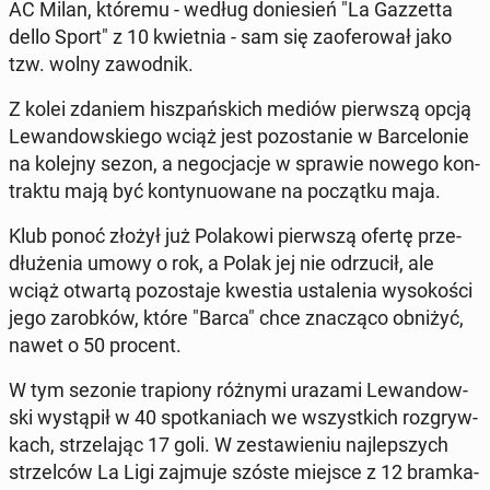
AC Milan, któremu - według do­nie­sień "La Gaz­zet­ta
dello Sport" z 10 kwiet­nia - sam się za­ofe­ro­wał jako
tzw. wolny za­wod­nik.
Z kolei zdaniem hisz­pań­skich mediów pierw­szą opcją
Le­wan­dow­skie­go wciąż jest po­zo­sta­nie w Bar­ce­lo­nie
na kolejny sezon, a ne­go­cja­cje w sprawie nowego kon­
trak­tu mają być kon­ty­nu­owa­ne na po­cząt­ku maja.
Klub ponoć złożył już Po­la­ko­wi pierw­szą ofertę prze­
dłu­że­nia umowy o rok, a Polak jej nie od­rzu­cił, ale
wciąż otwartą po­zo­sta­je kwestia usta­le­nia wy­so­ko­ści
jego za­rob­ków, które "Barca" chce zna­czą­co obniżyć,
nawet o 50 procent.
W tym sezonie tra­pio­ny różnymi urazami Le­wan­dow­
ski wy­stą­pił w 40 spo­tka­niach we wszyst­kich roz­gryw­
kach, strze­la­jąc 17 goli. W ze­sta­wie­niu naj­lep­szych
strzel­ców La Ligi zajmuje szóste miejsce z 12 bram­ka­