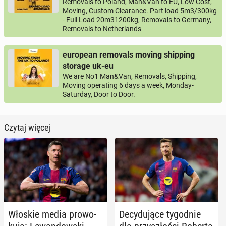
Removals to Poland, Man&Van to EU, Low Cost,
Moving, Custom Clearance. Part load 5m3/300kg
- Full Load 20m31200kg, Removals to Germany,
Removals to Netherlands
european removals moving shipping
storage uk-eu
We are No1 Man&Van, Removals, Shipping,
Moving operating 6 days a week, Monday-
Saturday, Door to Door.
Czytaj więcej
Włoskie media pro­wo­
De­cy­du­ją­ce ty­go­dnie