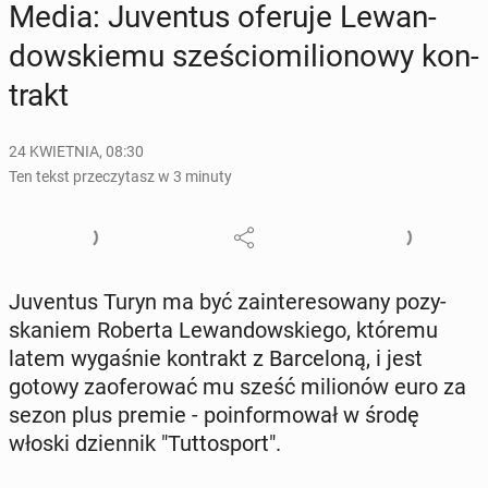
Media: Ju­ven­tus oferuje Le­wan­
dow­skie­mu sze­ścio­mi­lio­no­wy kon­
trakt
24 KWIETNIA, 08:30
Ten tekst przeczytasz w 3 minuty
Ju­ven­tus Turyn ma być za­in­te­re­so­wa­ny po­zy­
ska­niem Roberta Le­wan­dow­skie­go, któremu
latem wy­ga­śnie kon­trakt z Bar­ce­lo­ną, i jest
gotowy za­ofe­ro­wać mu sześć mi­lio­nów euro za
sezon plus premie - po­in­for­mo­wał w środę
włoski dzien­nik "Tut­to­sport".