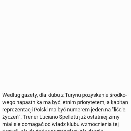
Według gazety, dla klubu z Turynu po­zy­ska­nie środ­ko­
we­go na­past­ni­ka ma być letnim prio­ry­te­tem, a kapitan
re­pre­zen­ta­cji Polski ma być numerem jeden na "liście
życzeń". Trener Luciano Spel­let­ti już ostat­niej zimy
miał się domagać od władz klubu wzmoc­nie­nia tej