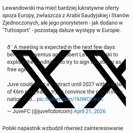
Le­wan­dow­ski ma mieć bar­dziej lu­kra­tyw­ne oferty
spoza Europy, zwłasz­cza z Arabii Sau­dyj­skiej i Stanów
Zjed­no­czo­nych, ale jego prio­ry­te­tem - jak dodano w
"Tut­to­sport" - po­zo­sta­ją dalsze występy w Europie.
ð¨ A meeting is expec­ted in the next few days
between Ju­ven­tus and Robert Le­wan­dow­ski to
explore the con­di­tions to try to sign the striker as a
free agent.
Juve could offer a con­tract until 2027 with a salary
of €6m per year to try to co­nvin­ce the polish in­ter­
na­tio­nal. ð…
pic.twitter.com/1ktW­Cj­twzX
— JuveFC (@ju­vefc­dot­com)
April 21, 2026
Polski na­past­nik wzbu­dził również za­in­te­re­so­wa­nie