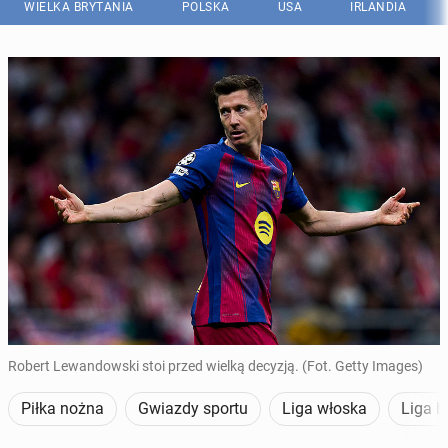
WIELKA BRYTANIA
POLSKA
USA
IRLANDIA
Robert Lewandowski stoi przed wielką decyzją. (Fot. Getty Images)
Piłka nożna
Gwiazdy sportu
Liga włoska
Liga h