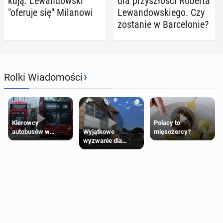
ku­ją: Le­wan­dow­ski
dla przy­szło­ści Roberta
"oferuje się" Mi­la­no­wi
Le­wan­dow­skie­go. Czy
zo­sta­nie w Bar­ce­lo­nie?
›
Rolki Wiadomości
Kierowcy
Polacy to
Wyjątkowe
autobusów w
mięsożercy?
wyzwanie dla
Londynie
posiadaczy kart
zapowiadają strajki
Tesco Clubcard!