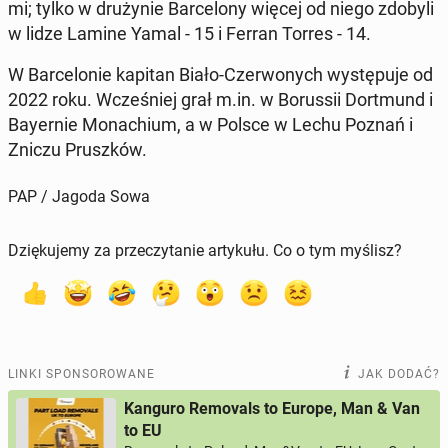
mi; tylko w dru­ży­nie Bar­ce­lo­ny więcej od niego zdobyli
w lidze Lamine Yamal - 15 i Ferran Torres - 14.
W Bar­ce­lo­nie kapitan Biało-Czer­wo­nych wy­stę­pu­je od
2022 roku. Wcze­śniej grał m.in. w Bo­rus­sii Do­rt­mund i
Bay­er­nie Mo­na­chium, a w Polsce w Lechu Poznań i
Zniczu Prusz­ków.
PAP / Jagoda Sowa
Dziękujemy za przeczytanie artykułu. Co o tym myślisz?
LINKI SPONSOROWANE
JAK DODAĆ?
Kanguro Removals to Europe, Man & Van
to EU