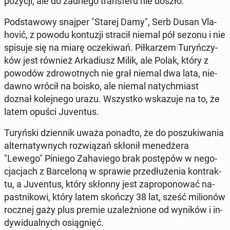
pozycji, ale do żadnego trans­fe­ru nie doszło.
Pod­sta­wo­wy snajper "Starej Damy", Serb Dusan Vla­
ho­vić, z powodu kon­tu­zji stracił niemal pół sezonu i nie
spisuje się na miarę ocze­ki­wań. Pił­ka­rzem Tu­ryń­czy­
ków jest również Ar­ka­diusz Milik, ale Polak, który z
powodów zdro­wot­nych nie grał niemal dwa lata, nie­
daw­no wrócił na boisko, ale niemal na­tych­miast
doznał ko­lej­ne­go urazu. Wszyst­ko wska­zu­je na to, że
latem opuści Ju­ven­tus.
Tu­ryń­ski dzien­nik uważa ponadto, że do po­szu­ki­wa­nia
al­ter­na­tyw­nych roz­wią­zań skłonił me­ne­dże­ra
"Lewego" Piniego Za­ha­vie­go brak po­stę­pów w ne­go­
cja­cjach z Bar­ce­lo­ną w sprawie prze­dłu­że­nia kon­trak­
tu, a Ju­ven­tus, który skłonny jest za­pro­po­no­wać na­
past­ni­ko­wi, który latem skończy 38 lat, sześć mi­lio­nów
rocznej gaży plus premie uza­leż­nio­ne od wyników i in­
dy­wi­du­al­nych osią­gnięć.