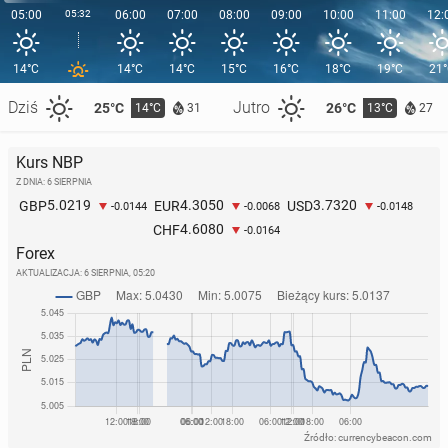
05:00
05:32
06:00
07:00
08:00
09:00
10:00
11:00
12:
14°C
14°C
14°C
15°C
16°C
18°C
19°C
21
Dziś
Jutro
25°C
26°C
14°C
13°C
31
27
Kurs NBP
Z DNIA: 6 SIERPNIA
5.0219
4.3050
3.7320
GBP
EUR
USD
-0.0144
-0.0068
-0.0148
4.6080
CHF
-0.0164
Forex
AKTUALIZACJA:
6 SIERPNIA, 05:20
Źródło: currencybeacon.com