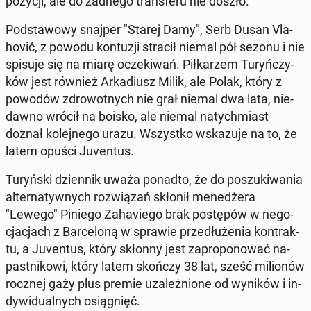
pozycji, ale do żadnego trans­fe­ru nie doszło.
Pod­sta­wo­wy snajper "Starej Damy", Serb Dusan Vla­
ho­vić, z powodu kon­tu­zji stracił niemal pół sezonu i nie
spisuje się na miarę ocze­ki­wań. Pił­ka­rzem Tu­ryń­czy­
ków jest również Ar­ka­diusz Milik, ale Polak, który z
powodów zdro­wot­nych nie grał niemal dwa lata, nie­
daw­no wrócił na boisko, ale niemal na­tych­miast
doznał ko­lej­ne­go urazu. Wszyst­ko wska­zu­je na to, że
latem opuści Ju­ven­tus.
Tu­ryń­ski dzien­nik uważa ponadto, że do po­szu­ki­wa­nia
al­ter­na­tyw­nych roz­wią­zań skłonił me­ne­dże­ra
"Lewego" Piniego Za­ha­vie­go brak po­stę­pów w ne­go­
cja­cjach z Bar­ce­lo­ną w sprawie prze­dłu­że­nia kon­trak­
tu, a Ju­ven­tus, który skłonny jest za­pro­po­no­wać na­
past­ni­ko­wi, który latem skończy 38 lat, sześć mi­lio­nów
rocznej gaży plus premie uza­leż­nio­ne od wyników i in­
dy­wi­du­al­nych osią­gnięć.