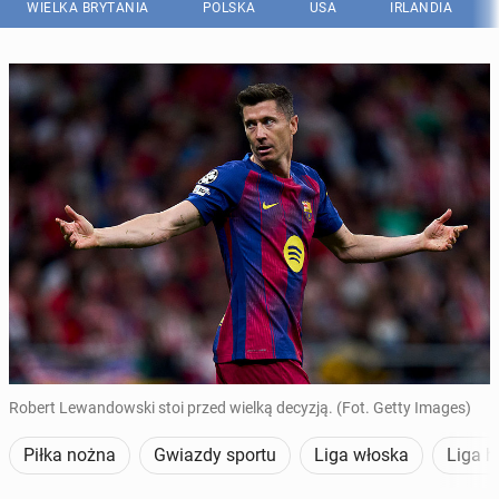
WIELKA BRYTANIA
POLSKA
USA
IRLANDIA
Robert Lewandowski stoi przed wielką decyzją. (Fot. Getty Images)
Piłka nożna
Gwiazdy sportu
Liga włoska
Liga h