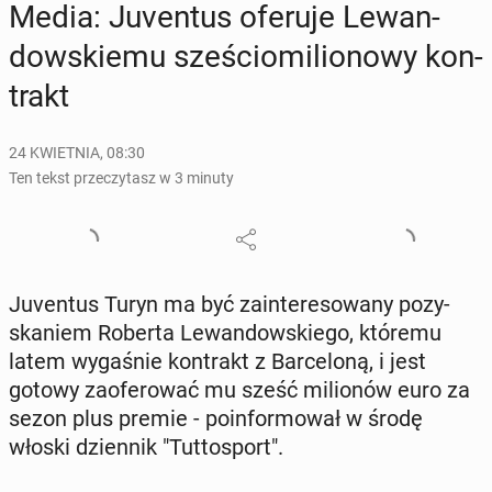
Media: Ju­ven­tus oferuje Le­wan­
dow­skie­mu sze­ścio­mi­lio­no­wy kon­
trakt
24 KWIETNIA, 08:30
Ten tekst przeczytasz w 3 minuty
Ju­ven­tus Turyn ma być za­in­te­re­so­wa­ny po­zy­
ska­niem Roberta Le­wan­dow­skie­go, któremu
latem wy­ga­śnie kon­trakt z Bar­ce­lo­ną, i jest
gotowy za­ofe­ro­wać mu sześć mi­lio­nów euro za
sezon plus premie - po­in­for­mo­wał w środę
włoski dzien­nik "Tut­to­sport".