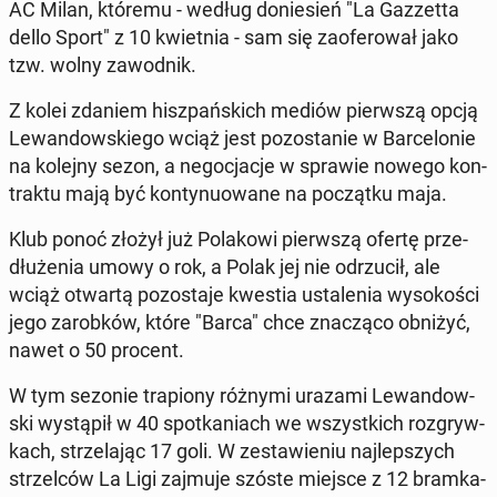
AC Milan, któremu - według do­nie­sień "La Gaz­zet­ta
dello Sport" z 10 kwiet­nia - sam się za­ofe­ro­wał jako
tzw. wolny za­wod­nik.
Z kolei zdaniem hisz­pań­skich mediów pierw­szą opcją
Le­wan­dow­skie­go wciąż jest po­zo­sta­nie w Bar­ce­lo­nie
na kolejny sezon, a ne­go­cja­cje w sprawie nowego kon­
trak­tu mają być kon­ty­nu­owa­ne na po­cząt­ku maja.
Klub ponoć złożył już Po­la­ko­wi pierw­szą ofertę prze­
dłu­że­nia umowy o rok, a Polak jej nie od­rzu­cił, ale
wciąż otwartą po­zo­sta­je kwestia usta­le­nia wy­so­ko­ści
jego za­rob­ków, które "Barca" chce zna­czą­co obniżyć,
nawet o 50 procent.
W tym sezonie tra­pio­ny różnymi urazami Le­wan­dow­
ski wy­stą­pił w 40 spo­tka­niach we wszyst­kich roz­gryw­
kach, strze­la­jąc 17 goli. W ze­sta­wie­niu naj­lep­szych
strzel­ców La Ligi zajmuje szóste miejsce z 12 bram­ka­