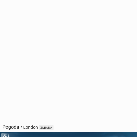
Pogoda
•
London
ZMIANA
Dziś