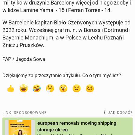
mi; tylko w dru­ży­nie Bar­ce­lo­ny więcej od niego zdobyli
w lidze Lamine Yamal - 15 i Ferran Torres - 14.
W Bar­ce­lo­nie kapitan Biało-Czer­wo­nych wy­stę­pu­je od
2022 roku. Wcze­śniej grał m.in. w Bo­rus­sii Do­rt­mund i
Bay­er­nie Mo­na­chium, a w Polsce w Lechu Poznań i
Zniczu Prusz­ków.
PAP / Jagoda Sowa
Dziękujemy za przeczytanie artykułu. Co o tym myślisz?
LINKI SPONSOROWANE
JAK DODAĆ?
european removals moving shipping
storage uk-eu