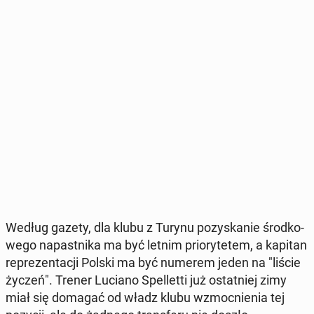
Według gazety, dla klubu z Turynu po­zy­ska­nie środ­ko­
we­go na­past­ni­ka ma być letnim prio­ry­te­tem, a kapitan
re­pre­zen­ta­cji Polski ma być numerem jeden na "liście
życzeń". Trener Luciano Spel­let­ti już ostat­niej zimy
miał się domagać od władz klubu wzmoc­nie­nia tej