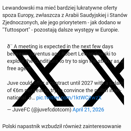
Le­wan­dow­ski ma mieć bar­dziej lu­kra­tyw­ne oferty
spoza Europy, zwłasz­cza z Arabii Sau­dyj­skiej i Stanów
Zjed­no­czo­nych, ale jego prio­ry­te­tem - jak dodano w
"Tut­to­sport" - po­zo­sta­ją dalsze występy w Europie.
ð¨ A meeting is expec­ted in the next few days
between Ju­ven­tus and Robert Le­wan­dow­ski to
explore the con­di­tions to try to sign the striker as a
free agent.
Juve could offer a con­tract until 2027 with a salary
of €6m per year to try to co­nvin­ce the polish in­ter­
na­tio­nal. ð…
pic.twitter.com/1ktW­Cj­twzX
— JuveFC (@ju­vefc­dot­com)
April 21, 2026
Polski na­past­nik wzbu­dził również za­in­te­re­so­wa­nie