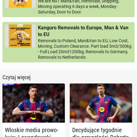
We are No1 Man&Van, Removals, Shipping,
Moving operating 6 days a week, Monday-
Saturday, Door to Door.
Kanguro Removals to Europe, Man & Van
to EU
Removals to Poland, Man&Van to EU, Low Cost,
Moving, Custom Clearance. Part load 5m3/300kg
- Full Load 20m31200kg, Removals to Germany,
Removals to Netherlands
Czytaj więcej
Włoskie media pro­wo­
De­cy­du­ją­ce ty­go­dnie