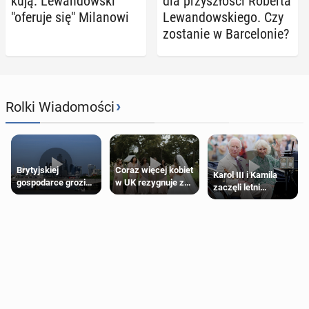
ku­ją: Le­wan­dow­ski
dla przy­szło­ści Roberta
"oferuje się" Mi­la­no­wi
Le­wan­dow­skie­go. Czy
zo­sta­nie w Bar­ce­lo­nie?
›
Rolki Wiadomości
Brytyjskiej
Coraz więcej kobiet
Karol III i Kamila
gospodarce grozi
w UK rezygnuje z
zaczęli letni
recesja, jeśli
roli druhny na
odpoczynek po
kryzys na Bliskim
ślubie
Igrzyskach
Wschodzie się
Wspólnoty w
przedłuży
Glasgow