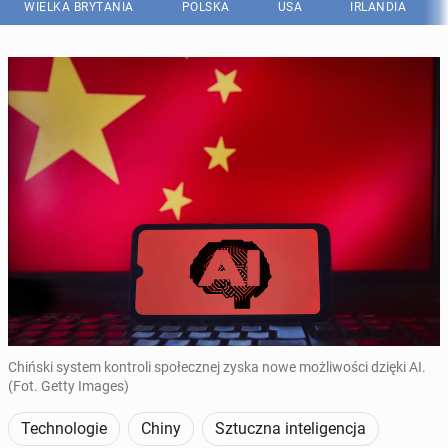
WIELKA BRYTANIA
POLSKA
USA
IRLANDIA
Chiński system kontroli społecznej zyska nowe możliwości dzięki AI.
(Fot. Getty Images)
Technologie
Chiny
Sztuczna inteligencja