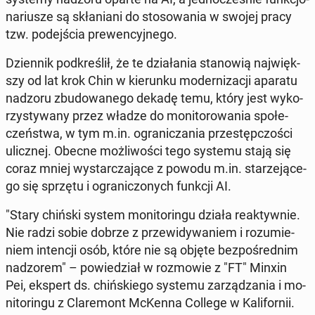
na­riu­sze są skła­nia­ni do sto­so­wa­nia w swojej pracy
tzw. po­dej­ścia pre­wen­cyj­ne­go.
Dzien­nik pod­kre­ślił, że te dzia­ła­nia sta­no­wią naj­więk­
szy od lat krok Chin w kie­run­ku mo­der­ni­za­cji aparatu
nadzoru zbu­do­wa­ne­go dekadę temu, który jest wy­ko­
rzy­sty­wa­ny przez władze do mo­ni­to­ro­wa­nia spo­łe­
czeń­stwa, w tym m.in. ogra­ni­cza­nia prze­stęp­czo­ści
ulicz­nej. Obecne moż­li­wo­ści tego systemu stają się
coraz mniej wy­star­cza­ją­ce z powodu m.in. sta­rze­ją­ce­
go się sprzętu i ogra­ni­czo­nych funkcji AI.
"Stary chiński system mo­ni­to­rin­gu działa re­ak­tyw­nie.
Nie radzi sobie dobrze z prze­wi­dy­wa­niem i ro­zu­mie­
niem in­ten­cji osób, które nie są objęte bez­po­śred­nim
nad­zo­rem" – po­wie­dział w roz­mo­wie z "FT" Minxin
Pei, ekspert ds. chiń­skie­go systemu za­rzą­dza­nia i mo­
ni­to­rin­gu z Cla­re­mont McKenna College w Ka­li­for­nii.