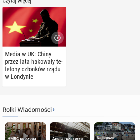
Czytaj więcej
Media w UK: Chiny
przez lata ha­ko­wa­ły te­
le­fo­ny człon­ków rządu
w Lon­dy­nie
›
Rolki Wiadomości
Najlepsze
HMRC ostrzega
Anglia rozszerza