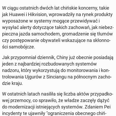
W ciągu ostat­nich dwóch lat chiń­skie kon­cer­ny, takie
jak Huawei i Hi­kvi­sion, wpro­wa­dzi­ły na rynek pro­duk­ty
wy­po­sa­żo­ne w systemy mogące prze­wi­dy­wać i
wysyłać alerty do­ty­czą­ce takich za­cho­wań, jak nie­bez­
piecz­na jazda sa­mo­cho­dem, gro­ma­dze­nie się tłumów
czy po­stę­po­wa­nie oby­wa­te­li wska­zu­ją­ce na skłon­no­
ści sa­mo­bój­cze.
Jak przy­po­mniał dzien­nik, Chiny już obecnie po­sia­da­ją
jeden z naj­bar­dziej roz­bu­do­wa­nych sys­te­mów
nadzoru, który wy­ko­rzy­stu­ją do mo­ni­to­ro­wa­nia i kon­
tro­lo­wa­nia Ujgurów z Sin­cian­gu na pół­noc­nym za­cho­
dzie kraju.
W ostat­nich latach na­si­li­ła się liczba aktów przy­pad­ko­
wej prze­mo­cy, co spra­wi­ło, że władze zaczęły dążyć
do mo­der­ni­za­cji ist­nie­ją­cych sys­te­mów. Zdaniem Pei
in­cy­den­ty te ujaw­ni­ły "ogra­ni­cze­nia obec­ne­go chiń­