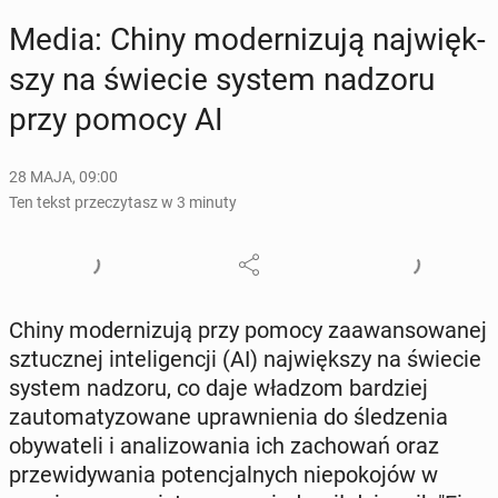
Media: Chiny mo­der­ni­zu­ją naj­więk­
szy na świecie system nadzoru
przy pomocy AI
28 MAJA, 09:00
Ten tekst przeczytasz w 3 minuty
Chiny mo­der­ni­zu­ją przy pomocy za­awan­so­wa­nej
sztucz­nej in­te­li­gen­cji (AI) naj­więk­szy na świecie
system nadzoru, co daje władzom bar­dziej
zauto­ma­ty­zo­wa­ne upraw­nie­nia do śle­dze­nia
oby­wa­te­li i ana­li­zo­wa­nia ich za­cho­wań oraz
prze­wi­dy­wa­nia po­ten­cjal­nych nie­po­ko­jów w