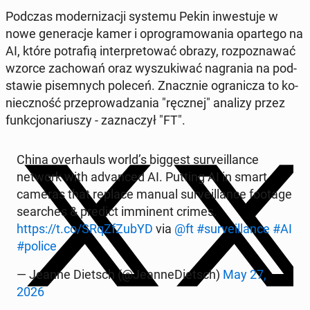
Podczas mo­der­ni­za­cji systemu Pekin in­we­stu­je w
nowe ge­ne­ra­cje kamer i opro­gra­mo­wa­nia opar­te­go na
AI, które po­tra­fią in­ter­pre­to­wać obrazy, roz­po­zna­wać
wzorce za­cho­wań oraz wy­szu­ki­wać na­gra­nia na pod­
sta­wie pi­sem­nych poleceń. Znacz­nie ogra­ni­cza to ko­
niecz­ność prze­pro­wa­dza­nia "ręcznej" analizy przez
funk­cjo­na­riu­szy - za­zna­czył "FT".
China over­hauls world’s biggest su­rve­il­lan­ce
network with ad­van­ced AI. Putting AI in smart
cameras that replace manual su­rve­il­lan­ce footage
se­ar­ches & predict im­mi­nent crimes.
https://t.co/SRqZ­fZu­bYD
via
@ft
#su­rve­il­lan­ce
#AI
#police
— Jeanne Dietsch (@Je­an­ne­Dietsch)
May 27,
2026