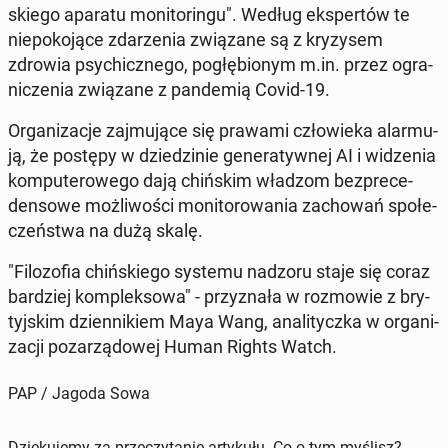
skie­go aparatu mo­ni­to­rin­gu". Według eks­per­tów te
nie­po­ko­ją­ce zda­rze­nia zwią­za­ne są z kry­zy­sem
zdrowia psy­chicz­ne­go, po­głę­bio­nym m.in. przez ogra­
ni­cze­nia zwią­za­ne z pan­de­mią Covid-19.
Or­ga­ni­za­cje zaj­mu­ją­ce się prawami czło­wie­ka alar­mu­
ją, że postępy w dzie­dzi­nie ge­ne­ra­tyw­nej AI i wi­dze­nia
kom­pu­te­ro­we­go dają chiń­skim władzom bez­pre­ce­
den­so­we moż­li­wo­ści mo­ni­to­ro­wa­nia za­cho­wań spo­łe­
czeń­stwa na dużą skalę.
"Fi­lo­zo­fia chiń­skie­go systemu nadzoru staje się coraz
bar­dziej kom­plek­so­wa" - przy­zna­ła w roz­mo­wie z bry­
tyj­skim dzien­ni­kiem Maya Wang, ana­li­tycz­ka w or­ga­ni­
za­cji po­za­rzą­do­wej Human Rights Watch.
PAP / Jagoda Sowa
Dziękujemy za przeczytanie artykułu. Co o tym myślisz?