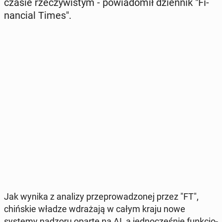
czasie rze­czy­wi­stym - po­wia­do­mił dzien­nik "Fi­
nan­cial Times".
Jak wynika z analizy prze­pro­wa­dzo­nej przez "FT",
chiń­skie władze wdra­ża­ją w całym kraju nowe
systemy nadzoru oparte na AI, a jed­no­cze­śnie funk­cjo­