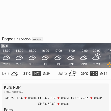
Pogoda
•
London
ZMIANA
Dziś
13:00
14:00
15:00
16:00
17:00
18:00
19:00
20:00
20:
29°C
29°C
30°C
31°C
31°C
30°C
29°C
27°C
Dziś
Jutro
31°C
29°C
14°C
15°C
29
34
Kurs NBP
Z DNIA: 7 SIERPNIA
5.0134
4.2982
3.7236
GBP
EUR
USD
-0.0085
-0.0068
-0.0084
4.6049
CHF
-0.0031
Forex