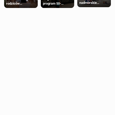
nadmorskie
rodziców
program 50-
miasteczko blisko
pobierających Child
procentowych
Londynu
Benefit. Mogą być
zniżek kolejowych
zobowiązani do
na 18-latków
zwrotu zasiłku