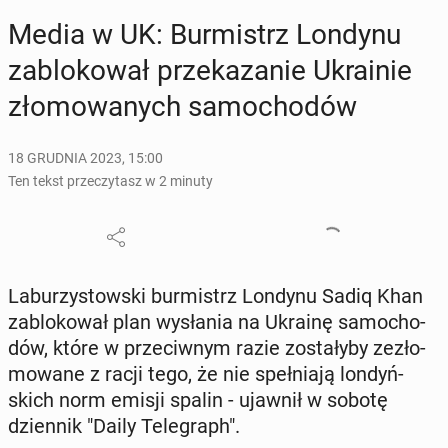
Media w UK: Bur­mistrz Londynu
za­blo­ko­wał prze­ka­za­nie Ukra­inie
zło­mo­wa­nych sa­mo­cho­dów
18 GRUDNIA 2023, 15:00
Ten tekst przeczytasz w 2 minuty
La­bu­rzy­stow­ski bur­mistrz Londynu Sadiq Khan
za­blo­ko­wał plan wy­sła­nia na Ukrainę sa­mo­cho­
dów, które w prze­ciw­nym razie zo­sta­ły­by ze­zło­
mo­wa­ne z racji tego, że nie speł­nia­ją lon­dyń­
skich norm emisji spalin - ujawnił w sobotę
dzien­nik "Daily Te­le­graph".