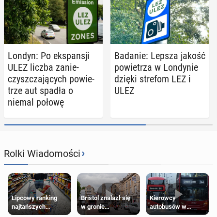
Londyn: Po eks­pan­sji
Badanie: Lepsza jakość
ULEZ liczba za­nie­
po­wie­trza w Lon­dy­nie
czysz­cza­ją­cych po­wie­
dzięki strefom LEZ i
trze aut spadła o
ULEZ
niemal połowę
›
Rolki Wiadomości
Lipcowy ranking
Bristol znalazł się
Kierowcy
najtańszych
w gronie
autobusów w
supermarketów
najlepszych
Londynie