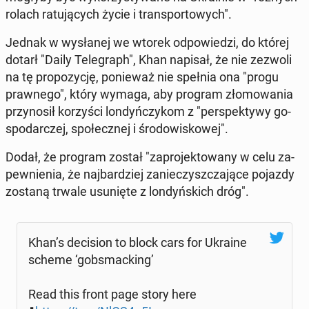
rolach ra­tu­ją­cych życie i trans­por­to­wych".
Jednak w wy­sła­nej we wtorek od­po­wie­dzi, do której
dotarł "Daily Te­le­graph", Khan napisał, że nie zezwoli
na tę pro­po­zy­cję, po­nie­waż nie spełnia ona "progu
praw­ne­go", który wymaga, aby program zło­mo­wa­nia
przy­no­sił ko­rzy­ści lon­dyń­czy­kom z "per­spek­ty­wy go­
spo­dar­czej, spo­łecz­nej i śro­do­wi­sko­wej".
Dodał, że program został "za­pro­jek­to­wa­ny w celu za­
pew­nie­nia, że naj­bar­dziej za­nie­czysz­cza­ją­ce pojazdy
zostaną trwale usu­nię­te z lon­dyń­skich dróg".
Khan’s de­ci­sion to block cars for Ukraine
scheme ‘gob­smac­king’
Read this front page story here