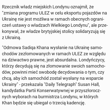
Rzecz­nik władz miej­skich Londynu oznaj­mił, że
"zmiana pro­gra­mu ULEZ w celu eks­por­tu po­jaz­dów na
Ukrainę nie jest możliwa w ramach obec­nych ogra­ni­
czeń ustawy o wła­dzach Wiel­kie­go Londynu", ale prze­
ko­ny­wał, że władze bry­tyj­skiej stolicy so­li­da­ry­zu­ją się
z Ukrainą.
"Odmowa Sadiqa Khana wy­sła­nie na Ukrainę sa­mo­
cho­dów ze­zło­mo­wa­nych w ramach ULEZ ze względu
na dzi­wac­two prawne, jest ab­sur­dal­na. Lon­dyń­czy­cy,
którzy de­cy­du­ją się na zło­mo­wa­nie swoich sa­mo­cho­
dów, powinni mieć swobodę de­cy­do­wa­nia o tym, czy
chcą, aby ich sa­mo­chód został wysłany na wspar­cie
Ukrainy" - prze­ka­za­ła "Daily Te­le­graph" Susan Hall,
kan­dy­dat­ka Partii Kon­ser­wa­tyw­nej w przy­szło­rocz­
nych wy­bo­rach na bur­mi­strza Londynu, w których
Khan będzie się ubiegał o trzecią ka­den­cję.