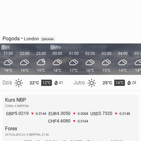
Pogoda
•
London
ZMIANA
Dziś
Jutro
21:00
22:00
23:00
00:00
01:00
02:00
03:00
04:00
05:
19°C
19°C
19°C
18°C
17°C
16°C
15°C
14°C
14
Dziś
Jutro
22°C
25°C
12°C
14°C
41
28
Kurs NBP
Z DNIA: 6 SIERPNIA
5.0219
4.3050
3.7320
GBP
EUR
USD
-0.0144
-0.0068
-0.0148
4.6080
CHF
-0.0164
Forex
AKTUALIZACJA:
6 SIERPNIA, 21:30