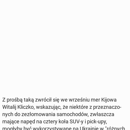
Z prośbą taką zwrócił się we wrze­śniu mer Kijowa
Witalij Kliczko, wska­zu­jąc, że nie­któ­re z prze­zna­czo­
nych do ze­zło­mo­wa­nia sa­mo­cho­dów, zwłasz­cza
mające napęd na cztery koła SUV-y i pick-upy,
mogłyby być wy­ko­rzy­sty­wa­ne na Ukra­inie w "różnych