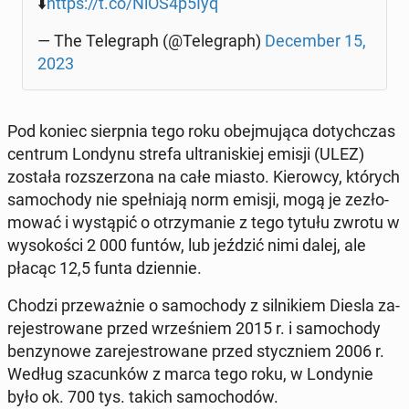
⬇️
https://t.co/NlOS4p5Iyq
— The Te­le­graph (@Te­le­graph)
De­cem­ber 15,
2023
Pod koniec sierp­nia tego roku obej­mu­ją­ca do­tych­czas
centrum Londynu strefa ul­tra­ni­skiej emisji (ULEZ)
została roz­sze­rzo­na na całe miasto. Kie­row­cy, których
sa­mo­cho­dy nie speł­nia­ją norm emisji, mogą je ze­zło­
mo­wać i wy­stą­pić o otrzy­ma­nie z tego tytułu zwrotu w
wy­so­ko­ści 2 000 funtów, lub jeździć nimi dalej, ale
płacąc 12,5 funta dzien­nie.
Chodzi prze­waż­nie o sa­mo­cho­dy z sil­ni­kiem Diesla za­
re­je­stro­wa­ne przed wrze­śniem 2015 r. i sa­mo­cho­dy
ben­zy­no­we za­re­je­stro­wa­ne przed stycz­niem 2006 r.
Według sza­cun­ków z marca tego roku, w Lon­dy­nie
było ok. 700 tys. takich sa­mo­cho­dów.