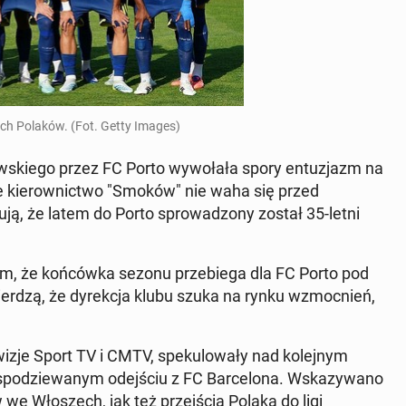
ech Polaków. (Fot. Getty Images)
skiego przez FC Porto wywołała spory en­tuz­jazm na
 że kierown­ict­wo "Smoków" nie waha się przed
ją, że latem do Porto sprowad­zony został 35-letni
sem, że końcówka sezonu prze­b­ie­ga dla FC Porto pod
ierdzą, że dyrekc­ja klubu szuka na rynku wz­moc­nień,
ewiz­je Sport TV i CMTV, speku­lowały nad kole­jnym
spodziewanym ode­jś­ciu z FC Barcelona. Wskazy­wano
we Włoszech, jak też prze­jś­cia Polaka do ligi