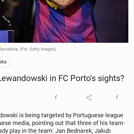
Barcelonę. (Fot. Getty Images)
ska
: Lewandows­ki in FC Porto's sights?
ws­ki is being tar­get­ed by Por­tuguese league
guese media, point­ing out that three of his team­
eady play in the team: Jan Bednarek, Jakub