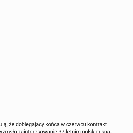
ą, że do­b­ie­ga­ją­cy końca w czerwcu kon­trakt
rosło zain­tere­sowanie 37-letnim polskim sna­