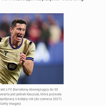
akt z FC Barceloną obow­iązu­ją­cy do
30
warta jest jednak klauzu­la, która pozwala
spółpra­cy o kolejny rok (do czerwca 2027
).
 Getty Images)