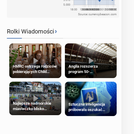
Source: currencybeacon.com
›
Rolki Wiadomości
HMRC ostrzega rodziców
Anglia rozszerza
pobierających Child
program 50-
Benefit. Mogą być
procentowych zniżek
zobowiązani do zwrotu
kolejowych na 18-latków
zasiłku
Najlepsze nadmorskie
Sztuczna inteligencja
miasteczko blisko
próbowała oszukać
Londynu
człowieka