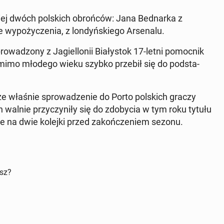
skiej dwóch pol­s­kich obrońców: Jana Bed­nar­ka z
 wypoży­czenia, z londyńskiego Ar­se­nalu.
owad­zony z Jagiel­lonii Bi­ałys­tok 17-letni po­moc­nik
pomimo młodego wieku szybko przebił się do pod­sta­
, że właśnie sprowadze­nie do Porto pol­s­kich graczy
walnie przy­czyniły się do zdoby­cia w tym roku tytułu
e na dwie kolejki przed za­kończe­niem sezonu.
isz?