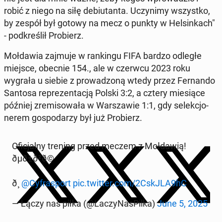
robić z niego na siłę de­biu­tan­ta. Uczy­ni­my wszyst­ko,
by zespół był gotowy na mecz o punkty w Hel­sin­kach"
- pod­kre­ślił Pro­bierz.
Moł­da­wia zajmuje w ran­kin­gu FIFA bardzo odległe
miejsce, obecnie 154., ale w czerwcu 2023 roku
wygrała u siebie z pro­wa­dzo­ną wtedy przez Fer­nan­do
Santosa re­pre­zen­ta­cją Polski 3:2, a cztery mie­sią­ce
później zre­mi­so­wa­ła w War­sza­wie 1:1, gdy se­lek­cjo­
ne­rem go­spo­da­rzy był już Pro­bierz.
Ofi­cjal­ny trening przed meczem z Moł­da­wią!
ðµð±ð²ð©
ð¸
@Cy­fra­sport
pic.twitter.com/2CskJLA9hC
— Łączy nas piłka (@La­czy­Na­sPil­ka)
June 5, 2025