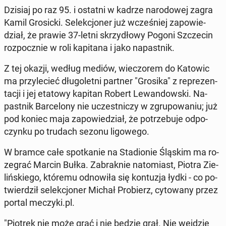
Dzisiaj po raz 95. i ostatni w kadrze na­ro­do­wej zagra
Kamil Gro­sic­ki. Se­lek­cjo­ner już wcze­śniej za­po­wie­
dział, że prawie 37-letni skrzy­dło­wy Pogoni Szcze­cin
roz­pocz­nie w roli ka­pi­ta­na i jako na­past­nik.
Z tej okazji, według mediów, wie­czo­rem do Katowic
ma przy­le­cieć dłu­go­let­ni partner "Grosika" z re­pre­zen­
ta­cji i jej etatowy kapitan Robert Le­wan­dow­ski. Na­
past­nik Bar­ce­lo­ny nie uczest­ni­czy w zgru­po­wa­niu; już
pod koniec maja za­po­wie­dział, że po­trze­bu­je od­po­
czyn­ku po trudach sezonu li­go­we­go.
W bramce całe spo­tka­nie na Sta­dio­nie Śląskim ma ro­
ze­grać Marcin Bułka. Za­brak­nie na­to­miast, Piotra Zie­
liń­skie­go, któremu od­no­wi­ła się kon­tu­zja łydki - co po­
twier­dził se­lek­cjo­ner Michał Pro­bierz, cy­to­wa­ny przez
portal meczyki.pl.
"Piotrek nie może grać i nie będzie grał. Nie wejdzie