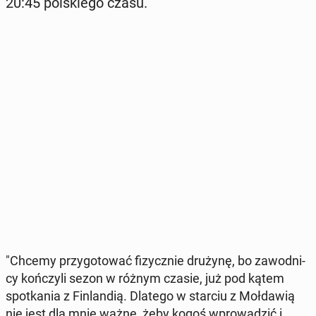
20:45 pol­skie­go czasu.
"Chcemy przy­go­to­wać fi­zycz­nie drużynę, bo za­wod­ni­
cy koń­czy­li sezon w różnym czasie, już pod kątem
spo­tka­nia z Fin­lan­dią. Dlatego w starciu z Moł­da­wią
nie jest dla mnie ważne, żeby kogoś wpro­wa­dzić i