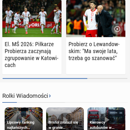
El. MŚ 2026: Pił­ka­rze
Pro­bierz o Le­wan­dow­
Pro­bie­rza za­czy­na­ją
skim: "Ma swoje lata,
zgru­po­wa­nie w Ka­to­wi­
trzeba go sza­no­wać"
cach
›
Rolki Wiadomości
Lipcowy ranking
Bristol znalazł się
Kierowcy
najtańszych
w gronie
autobusów w