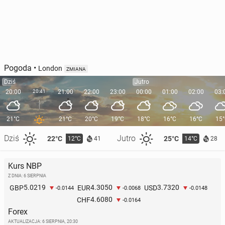
Pogoda
•
London
ZMIANA
Dziś
Jutro
20:00
20:41
21:00
22:00
23:00
00:00
01:00
02:00
03:
21°C
21°C
20°C
19°C
18°C
16°C
16°C
15
Dziś
Jutro
22°C
25°C
12°C
14°C
41
28
Kurs NBP
Z DNIA: 6 SIERPNIA
5.0219
4.3050
3.7320
GBP
EUR
USD
-0.0144
-0.0068
-0.0148
4.6080
CHF
-0.0164
Forex
AKTUALIZACJA:
6 SIERPNIA, 20:30