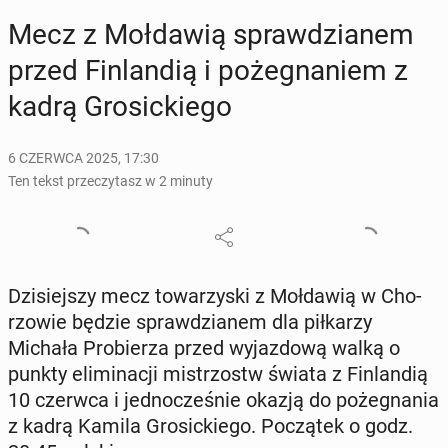
Mecz z Moł­da­wią spraw­dzia­nem
przed Fin­lan­dią i po­że­gna­niem z
kadrą Gro­sic­kie­go
6 CZERWCA 2025, 17:30
Ten tekst przeczytasz w 2 minuty
Dzi­siej­szy mecz to­wa­rzy­ski z Moł­da­wią w Cho­
rzo­wie będzie spraw­dzia­nem dla pił­ka­rzy
Michała Pro­bie­rza przed wy­jaz­do­wą walką o
punkty eli­mi­na­cji mi­strzostw świata z Fin­lan­dią
10 czerwca i jed­no­cze­śnie okazją do po­że­gna­nia
z kadrą Kamila Gro­sic­kie­go. Po­czą­tek o godz.