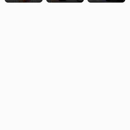
supermarketów
najlepszych
Londynie
kierunków podróży
zapowiadają strajki
na świecie