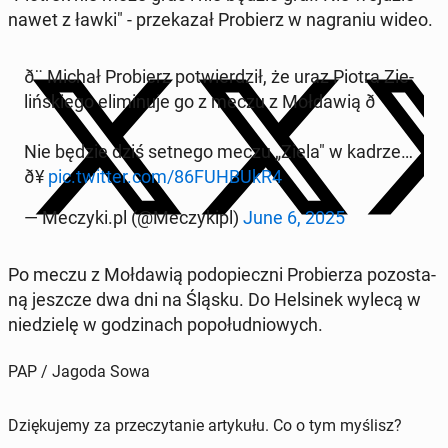
nawet z ławki" - prze­ka­zał Pro­bierz w na­gra­niu wideo.
ð¨ Michał Pro­bierz po­twier­dził, że uraz Piotra Zie­
liń­skie­go eli­mi­nu­je go z meczu z Moł­da­wią ð
Nie będzie dziś setnego meczu „Ziela" w kadrze…
ð¥
pic.twitter.com/86FUHBUkR4
— Meczyki.pl (@Me­czy­kipl)
June 6, 2025
Po meczu z Moł­da­wią pod­opiecz­ni Pro­bie­rza po­zo­sta­
ną jeszcze dwa dni na Śląsku. Do Hel­si­nek wylecą w
nie­dzie­lę w go­dzi­nach po­po­łu­dnio­wych.
PAP / Jagoda Sowa
Dziękujemy za przeczytanie artykułu. Co o tym myślisz?