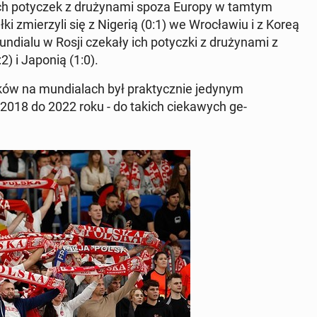
ich po­ty­czek z druży­na­mi spoza Europy w tamtym
 zmierzyli się z Nigerią (0:1) we Wrocław­iu i z Koreą
­alu w Rosji czekały ich po­ty­cz­ki z druży­na­mi z
:2) i Japonią (1:0).
ków na mundi­alach był prak­ty­cznie jedynym
 2018 do 2022 roku - do takich ciekawych ge­