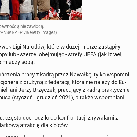
 pewnoś­cią nie zawiodą...
N­S­KI/AFP via Getty Images)
wek Ligi Narodów, które w dużej mierze za­stąpiły
 lub - szerzej obe­j­mu­jąc - strefy UEFA (jak Izrael,
ie między sobą.
ończenia pracy z kadrą przez Nawałkę, tylko wspom­ni­
jon­era z drużyną z fed­er­acji, która nie należy do Eu­
mieli ani Jerzy Brzęczek, pracu­ją­cy z kadrą prak­ty­cznie
ousa (styczeń - grudzień 2021), a także wspom­ni­ani
 często do­chodz­iło do kon­frontacji z ry­wala­mi z
datkową atrakcję dla kibiców.