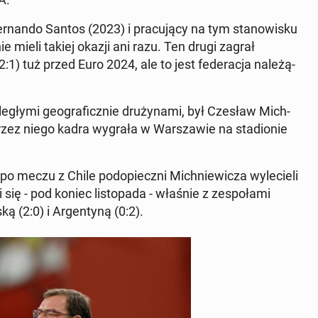
Fer­nan­do Santos (2023) i pracu­ją­cy na tym stanowisku
e mieli takiej okazji ani razu. Ten drugi zagrał
) tuż przed Euro 2024, ale to jest fed­er­ac­ja należą­
legły­mi ge­ograficznie druży­na­mi, był Czesław Mich­
zez niego kadra wygrała w Warsza­w­ie na sta­dion­ie
 po meczu z Chile podopieczni Mich­niewicza wyle­cieli
się - pod koniec listopa­da - właśnie z ze­społa­mi
 (2:0) i Ar­gen­tyną (0:2).