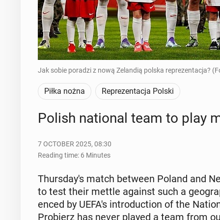
Jak sobie poradzi z nową Zelandią polska reprezentacja? (F
Piłka nożna
Reprezentacja Polski
Polish na­tion­al team to pla
7 OCTOBER 2025, 08:30
Reading time: 6 Minutes
Thurs­day's match between Poland and New Z
to test their mettle against such a ge­o­graph­
enced by UEFA's in­tro­duc­tion of the Nat
Pro­bierz has never played a team from outs