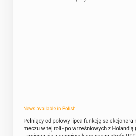
News available in Polish
Pełnią­cy od połowy lipca funkcję se­lekcjon­era
meczu w tej roli - po wrześniowych z Holandią (1:1
- zmierzy się z prze­ci­wnikiem spoza strefy UEF