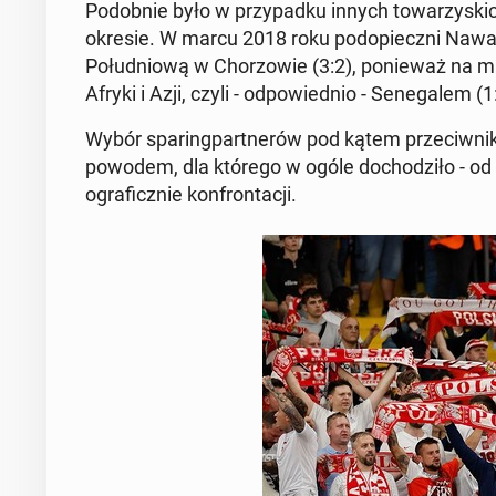
Podob­nie było w przy­pad­ku innych to­warzys­k
okresie. W marcu 2018 roku podopieczni Nawałki
Połud­niową w Chor­zowie (3:2), ponieważ na mundi
Afryki i Azji, czyli - odpowied­nio - Sene­galem (1
Wybór spar­ing­part­nerów pod kątem prze­ci­wni
powodem, dla którego w ogóle do­chodz­iło - od
ograficznie kon­frontacji.