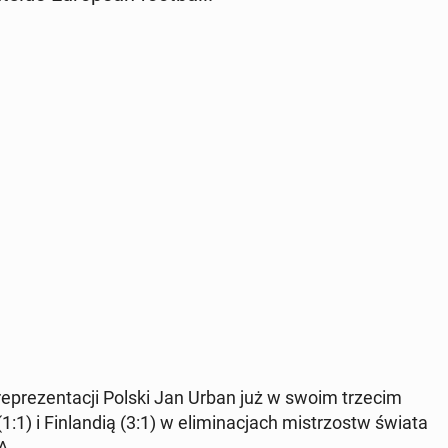
 reprezen­tacji Polski Jan Urban już w swoim trzecim
) i Fin­landią (3:1) w elim­i­nac­jach mis­tr­zostw świata
A.