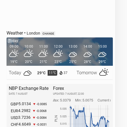
Weather
•
London
CHANGE
Today
09:00
10:00
11:00
12:00
13:00
14:00
15:00
16:00
19°C
20°C
21°C
23°C
25°C
28°C
29°C
29°C
Today
Tomorrow
29°C
32°C
11°C
1
37
NBP Exchange Rate
Forex
DATE: 7 AUGUST
UPDATED:
7 AUGUST, 22:00
5.0134
GBP
-0.0085
4.2982
EUR
-0.0068
3.7236
USD
-0.0084
4.6049
CHF
-0.0031