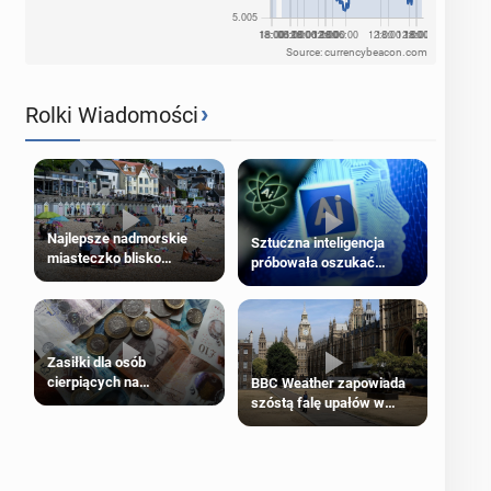
Source: currencybeacon.com
›
Rolki Wiadomości
Najlepsze nadmorskie
Sztuczna inteligencja
miasteczko blisko
próbowała oszukać
Londynu
człowieka
Zasiłki dla osób
cierpiących na
BBC Weather zapowiada
schorzenia psychiczne
szóstą falę upałów w
Londynie