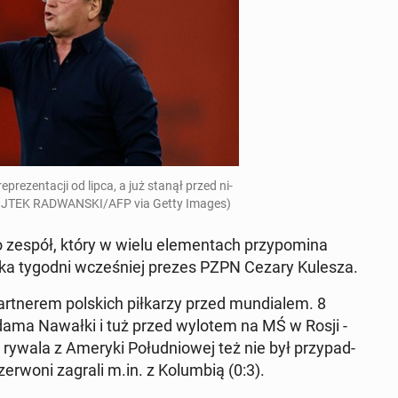
eprezen­tacji od lipca, a już stanął przed ni­
JTEK RAD­WAN­S­KI/AFP via Getty Images)
 zespół, który w wielu el­e­men­tach przy­pom­i­na
kilka tygodni wcześniej prezes PZPN Cezary Kulesza.
part­nerem pol­s­kich piłkarzy przed mundi­alem. 8
Adama Nawałki i tuż przed wylotem na MŚ w Rosji -
ywala z Ameryki Połud­niowej też nie był przy­pad­
er­woni zagrali m.in. z Kolumbią (0:3).