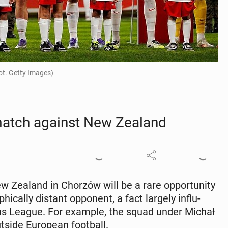
ot. Getty Images)
y match against New Zealand
ealand in Chorzów will be a rare op­por­tu­ni­ty
i­cal­ly distant op­po­nent, a fact largely in­flu­
ions League. For example, the squad under Michał
ide Eu­ro­pean foot­ball.