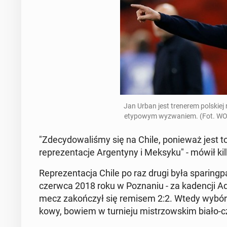
Jan Urban jest trenerem pol­skiej r
ety­powym wyzwaniem. (Fot. WO
"Zde­cy­dowal­iśmy się na Chile, ponieważ jest to
reprezen­tac­je Ar­gen­tyny i Meksyku" - mówił 
Reprezen­tac­ja Chile po raz drugi była spar­ing­
czerwca 2018 roku w Poz­na­niu - za kadencji 
mecz za­kończył się remisem 2:2. Wtedy wybór r
kowy, bowiem w turnieju mis­tr­zowskim biało-cz­