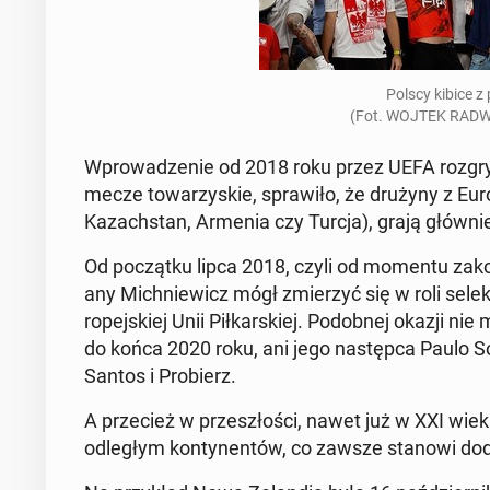
Polscy kibice z
(Fot. WOJTEK RAD­WA
Wprowadze­nie od 2018 roku przez UEFA roz­gry­
mecze to­warzyskie, spraw­iło, że drużyny z Europy
Kazach­stan, Armenia czy Turcja), grają główn
Od początku lipca 2018, czyli od momentu za­k
any Mich­niewicz mógł zmierzyć się w roli se­lekc
rope­jskiej Unii Piłkarskiej. Podob­nej okazji nie 
do końca 2020 roku, ani jego następ­ca Paulo S
Santos i Pro­bierz.
A prze­cież w przeszłoś­ci, nawet już w XXI wieku,
odległym kon­ty­nen­tów, co zawsze stanowi do­