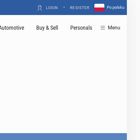
•
Po polsku
LOGIN
REGISTER
Automotive
Buy & Sell
Personals
Menu