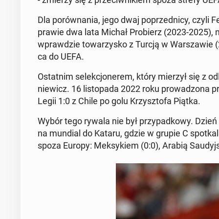
Dla porów­na­nia, jego dwaj poprzed­ni­cy, czyli 
prawie dwa lata Michał Pro­bierz (2023-2025), ni
wprawdzie to­warzysko z Turcją w Warsza­w­ie (2:1
ca do UEFA.
Os­tat­nim se­lekcjonerem, który mierzył się z od
niewicz. 16 listopa­da 2022 roku prowad­zona pr
Legii 1:0 z Chile po golu Krzyszto­fa Piątka.
Wybór tego rywala nie był przy­pad­kowy. Dzień
na mundial do Kataru, gdzie w grupie C spotkali 
spoza Europy: Meksykiem (0:0), Arabią Saudyjską