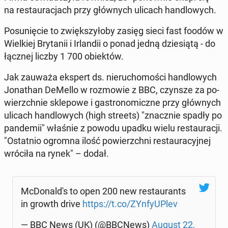
na re­stau­ra­cjach przy głów­nych ulicach han­dlo­wych.
Po­su­nię­cie to zwięk­szy­ło­by zasięg sieci fast foodów w
Wiel­kiej Bry­ta­nii i Ir­lan­dii o ponad jedną dzie­sią­tą - do
łącznej liczby 1 700 obiek­tów.
Jak zauważa ekspert ds. nie­ru­cho­mo­ści han­dlo­wych
Jo­na­than DeMello w roz­mo­wie z BBC, czynsze za po­
wierzch­nie skle­po­we i ga­stro­no­micz­ne przy głów­nych
ulicach han­dlo­wych (high streets) "znacz­nie spadły po
pan­de­mii" właśnie z powodu upadku wielu re­stau­ra­cji.
"Ostat­nio ogromna ilość po­wierzch­ni re­stau­ra­cyj­nej
wróciła na rynek" – dodał.
McDo­nal­d's to open 200 new re­stau­rants
in growth drive
https://t.co/ZYn­fy­UPlev
— BBC News (UK) (@BBCNews)
August 22,