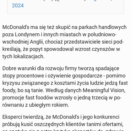
2024
McDo­nal­d's ma się też skupić na parkach han­dlo­wych
poza Lon­dy­nem i innych mia­stach w po­łu­dnio­wo-
wschod­niej Anglii, chociaż przed­sta­wi­cie­le sieci pod­
kre­śla­ją, że popyt spo­wo­do­wał wzrost czyn­szów w
tych lo­ka­li­za­cjach.
Dobre warunki dla rozwoju firmy tworzą spa­da­ją­ce
stopy pro­cen­to­we i oży­wie­nie go­spo­dar­cze - pomimo
kryzysu zwią­za­ne­go z kosz­ta­mi życia ludzie jedzą fast
foody, bo są tanie. Według danych Me­aning­ful Vision,
pro­mo­cje fast foodów wzrosły o jedną trzecią w po­
rów­na­niu z ubie­głym rokiem.
Eks­per­ci twier­dzą, że McDo­nal­d's i jego kon­ku­ren­ci
próbują kusić oszczęd­nych klien­tów tanimi ofer­ta­mi,