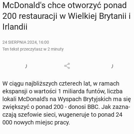
McDo­nal­d's chce otwo­rzyć ponad
200 re­stau­ra­cji w Wiel­kiej Bry­ta­nii i
Ir­lan­dii
24 SIERPNIA 2024, 16:00
Ten tekst przeczytasz w 2 minuty
W ciągu naj­bliż­szych czte­rech lat, w ramach
eks­pan­sji o war­to­ści 1 mi­liar­da funtów, liczba
lokali McDo­nal­d's na Wyspach Bry­tyj­skich ma się
zwięk­szyć o ponad 200 - donosi BBC. Jak za­zna­
cza­ją sze­fo­wie sieci, wu­ge­ne­ru­je to ponad 24
000 nowych miejsc pracy.