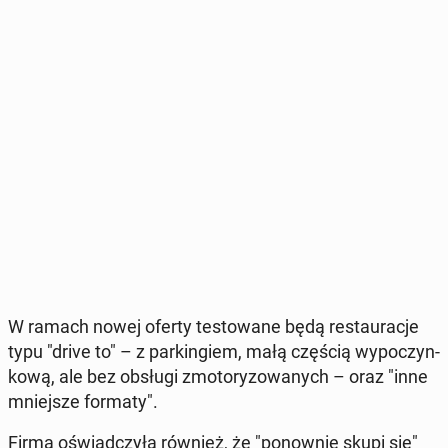
W ramach nowej oferty te­sto­wa­ne będą re­stau­ra­cje
typu "drive to" – z par­kin­giem, małą częścią wy­po­czyn­
ko­wą, ale bez obsługi zmo­to­ry­zo­wa­nych – oraz "inne
mniej­sze formaty".
Firma oświad­czy­ła również, że "po­now­nie skupi się"