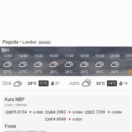
Pogoda
•
London
ZMIANA
Dziś
13:00
14:00
15:00
16:00
17:00
18:00
19:00
20:00
20:
27°C
27°C
27°C
28°C
28°C
28°C
26°C
24°C
Dziś
Jutro
28°C
32°C
11°C
14°C
37
18
Kurs NBP
Z DNIA: 7 SIERPNIA
5.0134
4.2982
3.7236
GBP
EUR
USD
-0.0085
-0.0068
-0.0084
4.6049
CHF
-0.0031
Forex