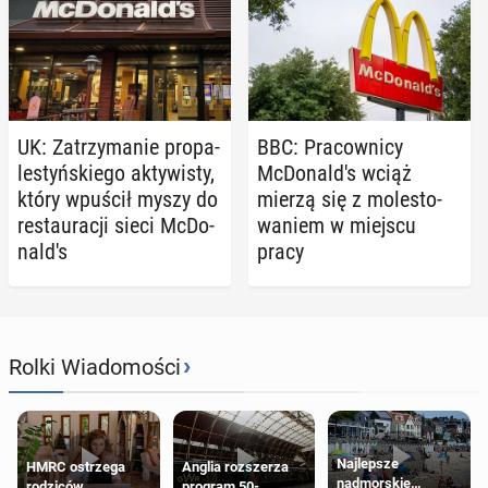
UK: Za­trzy­ma­nie pro­pa­
BBC: Pra­cow­ni­cy
le­styń­skie­go ak­ty­wi­sty,
McDo­nal­d's wciąż
który wpuścił myszy do
mierzą się z mo­le­sto­
re­stau­ra­cji sieci McDo­
wa­niem w miejscu
nal­d's
pracy
›
Rolki Wiadomości
Najlepsze
HMRC ostrzega
Anglia rozszerza
nadmorskie
rodziców
program 50-