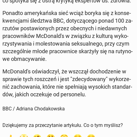
co spotyka się z ostrą krytyką eks­per­tów ds. zdrowia.
Ponadto ame­ry­kań­ska sieć wciąż boryka się z kon­se­
kwen­cja­mi śledz­twa BBC, do­ty­czą­ce­go ponad 100 za­
rzu­tów po­sta­wio­nych przez obec­nych i nie­daw­nych
pra­cow­ni­ków McDo­nal­d's w związku z kulturą wy­ko­
rzy­sty­wa­nia i mo­le­sto­wa­nia sek­su­al­ne­go, przy czym
szcze­gól­nie młode pra­cow­ni­ce skar­ży­ły się na ru­ty­no­
we ob­ma­cy­wa­nie.
McDo­nal­d's oświad­czył, że wszczął do­cho­dze­nie w
sprawie tych rosz­czeń i jest "zde­cy­do­wa­ny" wy­ko­rze­
nić za­cho­wa­nia, które nie speł­nia­ją wy­so­kich stan­dar­
dów, jakich ocze­ku­je od per­so­ne­lu.
BBC / Adriana Chodakowska
Dziękujemy za przeczytanie artykułu. Co o tym myślisz?