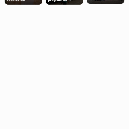
miasteczko blisko
pobierających Child
procentowych
Londynu
Benefit. Mogą być
zniżek kolejowych
zobowiązani do
na 18-latków
zwrotu zasiłku